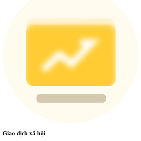
Deposit & Trade BTC to Share 25000 USDT prize pool!
Deposit CASHCAT & Win
Share 500000 CASHCAT prize pool
Exclusive for BitMart Users
Register & Trade to Win 500,000 USDT
Precious Metals Trading Carnival
Trade Gold & Silver · 33,333 USDT Bonus
Giao dịch xã hội