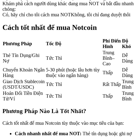
Khám phá cách người dùng khác đang mua NOT và bắt đầu nhanh
Futures sử dụng USDC làm tài sản thế chấp
chóng:
Có, hãy chỉ cho tôi cách mua NOT
Không, tôi chỉ đang duyệt thôi
Cách tốt nhất để mua Notcoin
Phí Điển
Độ
Phương Pháp
Tốc Độ
Hình
Khó
Trung
Thẻ Tín Dụng/Ghi
Dễ
Tức Thì
Bình–
Nợ
Dàng
Cao
Sao chép Giao dịch
Chuyển Khoản Ngân
5-30 phút (hoặc lâu hơn tùy
Dễ
Thấp
Hàng
thuộc vào ngân hàng)
Dàng
Tham gia cùng các nhà giao dịch hàng đầu
Giao Dịch Stablecoin
Trung
Tức Thì
Rất Thấp
(USDT/USDC)
Bình
Hoán Đổi Tiền Điện
Trung
Tức Thì
Thấp
Tử/Ví
Bình
Phương Pháp Nào Là Tốt Nhất?
Cách tốt nhất để mua Notcoin tùy thuộc vào mục tiêu của bạn:
Cách nhanh nhất để mua NOT:
Thẻ tín dụng hoặc ghi nợ