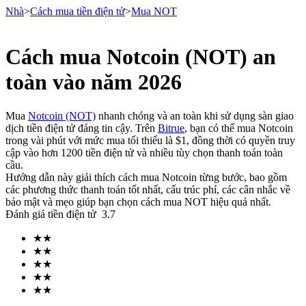
Nhà
>
Cách mua tiền điện tử
>
Mua NOT
Cách mua Notcoin (NOT) an
Hợp đồng tương lai
toàn vào năm 2026
Mua
Notcoin (NOT)
nhanh chóng và an toàn khi sử dụng sàn giao
dịch tiền điện tử đáng tin cậy. Trên
Bitrue
, bạn có thể mua Notcoin
trong vài phút với mức mua tối thiểu là $1, đồng thời có quyền truy
cập vào hơn 1200 tiền điện tử và nhiều tùy chọn thanh toán toàn
cầu.
Hướng dẫn này giải thích cách mua Notcoin từng bước, bao gồm
các phương thức thanh toán tốt nhất, cấu trúc phí, các cân nhắc về
bảo mật và mẹo giúp bạn chọn cách mua NOT hiệu quả nhất.
USDT Futures
Đánh giá tiền điện tử
3.7
Futures sử dụng USDT làm tài sản thế chấp
★
★
★
★
★
★
★
★
★
★