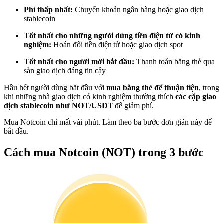
Trở thành Nhà giao dịch Sao chép
Phí thấp nhất:
Chuyển khoản ngân hàng hoặc giao dịch
stablecoin
Tận hưởng chia sẻ lợi nhuận và hoa hồng giao dịch sao chép
Tốt nhất cho những người dùng tiền điện tử có kinh
nghiệm:
Hoán đổi tiền điện tử hoặc giao dịch spot
Tốt nhất cho người mới bắt đầu:
Thanh toán bằng thẻ qua
sàn giao dịch đáng tin cậy
Hầu hết người dùng bắt đầu với
mua bằng thẻ để thuận tiện
, trong
khi những nhà giao dịch có kinh nghiệm thường thích
các cặp giao
dịch stablecoin như NOT/USDT
để giảm phí.
Mua Notcoin chỉ mất vài phút. Làm theo ba bước đơn giản này để
Thông tin
bắt đầu.
Phân tích dữ liệu lớn bao gồm thông tin giao dịch, v.v.
Cách mua Notcoin (NOT) trong 3 bước