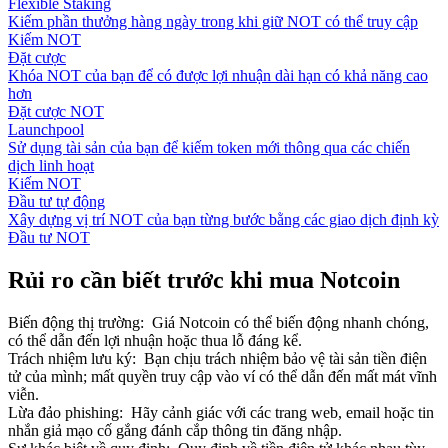
Flexible Staking
Kiếm phần thưởng hàng ngày trong khi giữ NOT có thể truy cập
Kiếm NOT
Đặt cược
Khóa NOT của bạn để có được lợi nhuận dài hạn có khả năng cao
hơn
Đặt cược NOT
Launchpool
Sử dụng tài sản của bạn để kiếm token mới thông qua các chiến
dịch linh hoạt
Kiếm NOT
Đầu tư tự động
Xây dựng vị trí NOT của bạn từng bước bằng các giao dịch định kỳ
Đầu tư NOT
Rủi ro cần biết trước khi mua Notcoin
Biến động thị trường
:
Giá Notcoin có thể biến động nhanh chóng,
có thể dẫn đến lợi nhuận hoặc thua lỗ đáng kể.
Trách nhiệm lưu ký
:
Bạn chịu trách nhiệm bảo vệ tài sản tiền điện
tử của mình; mất quyền truy cập vào ví có thể dẫn đến mất mát vĩnh
viễn.
Lừa đảo phishing
:
Hãy cảnh giác với các trang web, email hoặc tin
nhắn giả mạo cố gắng đánh cắp thông tin đăng nhập.