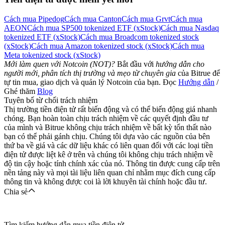
Cách mua Pipedog
Cách mua Canton
Cách mua Grvt
Cách mua
AEON
Cách mua SP500 tokenized ETF (xStock)
Cách mua Nasdaq
tokenized ETF (xStock)
Cách mua Broadcom tokenized stock
(xStock)
Cách mua Amazon tokenized stock (xStock)
Cách mua
Meta tokenized stock (xStock)
Mới làm quen với Notcoin (NOT)?
Bắt đầu với
hướng dẫn cho
người mới, phân tích thị trường và mẹo từ chuyên gia
của Bitrue để
tự tin mua, giao dịch và quản lý Notcoin của bạn. Đọc
Hướng dẫn
/
Ghé thăm
Blog
Tuyên bố từ chối trách nhiệm
Thị trường tiền điện tử rất biến động và có thể biến động giá nhanh
chóng. Bạn hoàn toàn chịu trách nhiệm về các quyết định đầu tư
của mình và Bitrue không chịu trách nhiệm về bất kỳ tổn thất nào
bạn có thể phải gánh chịu. Chúng tôi dựa vào các nguồn của bên
thứ ba về giá và các dữ liệu khác có liên quan đối với các loại tiền
điện tử được liệt kê ở trên và chúng tôi không chịu trách nhiệm về
độ tin cậy hoặc tính chính xác của nó. Thông tin được cung cấp trên
nền tảng này và mọi tài liệu liên quan chỉ nhằm mục đích cung cấp
thông tin và không được coi là lời khuyên tài chính hoặc đầu tư.
Chia sẻ
Tìm kiếm hướng dẫn mua tiền điện tử