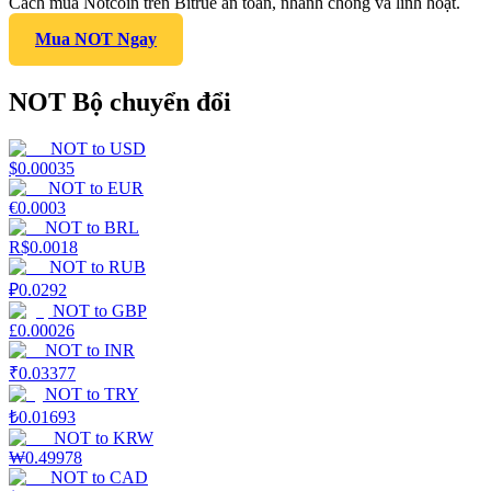
Cách mua Notcoin trên Bitrue an toàn, nhanh chóng và linh hoạt.
Mua NOT Ngay
NOT Bộ chuyển đổi
NOT
to
USD
$
0.00035
NOT
to
EUR
€
0.0003
NOT
to
BRL
R$
0.0018
NOT
to
RUB
₽
0.0292
NOT
to
GBP
£
0.00026
NOT
to
INR
₹
0.03377
NOT
to
TRY
₺
0.01693
NOT
to
KRW
₩
0.49978
NOT
to
CAD