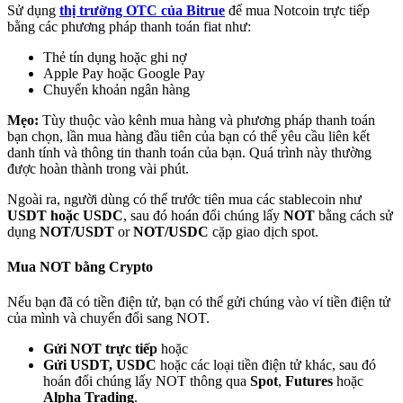
Sử dụng
thị trường OTC của Bitrue
để mua Notcoin trực tiếp
bằng các phương pháp thanh toán fiat như:
Thẻ tín dụng hoặc ghi nợ
Apple Pay hoặc Google Pay
Chuyển khoản ngân hàng
Đối tác Bitrue
Mẹo:
Tùy thuộc vào kênh mua hàng và phương pháp thanh toán
bạn chọn, lần mua hàng đầu tiên của bạn có thể yêu cầu liên kết
danh tính và thông tin thanh toán của bạn. Quá trình này thường
được hoàn thành trong vài phút.
Ngoài ra, người dùng có thể trước tiên mua các stablecoin như
USDT hoặc USDC
, sau đó hoán đổi chúng lấy
NOT
bằng cách sử
dụng
NOT/USDT
or
NOT/USDC
cặp giao dịch spot.
Mua NOT bằng Crypto
Đối tác Bitrue
Nếu bạn đã có tiền điện tử, bạn có thể gửi chúng vào ví tiền điện tử
của mình và chuyển đổi sang NOT.
Lên đến 65% hoa hồng!
Gửi NOT trực tiếp
hoặc
Gửi USDT, USDC
hoặc các loại tiền điện tử khác, sau đó
hoán đổi chúng lấy NOT thông qua
Spot
,
Futures
hoặc
Alpha Trading
.