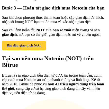
Bước
3 —
Hoàn tất giao dịch mua Notcoin của bạn
Sau khi chọn phương thức thanh toán hoặc cặp giao dịch ưa thích,
nhập số lượng NOT bạn muốn mua và xác nhận giao dịch.
Giới thiệu
Sau khi lệnh hoàn tất,
NOT của bạn sẽ xuất hiện trong ví sàn
giao dịch
, nơi bạn có thể giữ, giao dịch hoặc rút về ví bên ngoài.
Mời một người bạn để nhận phần thưởng tiền mặt
BTC Welcome Rewards
Bắt đầu giao dịch NOT
Tại sao nên mua Notcoin (NOT) trên
Bitrue
Bitrue là sàn giao dịch tiền điện tử được tin tưởng toàn cầu, cung
cấp cách mua Notcoin an toàn, nhanh chóng và linh hoạt. Kể từ
năm 2018, Bitrue đã phục vụ
hơn 41 triệu người dùng trên toàn
thế giới
, cung cấp cơ sở hạ tầng giao dịch đáng tin cậy và nhiều
dịch vụ tiền điện tử đa dạng.
BTC Welcome Rewards