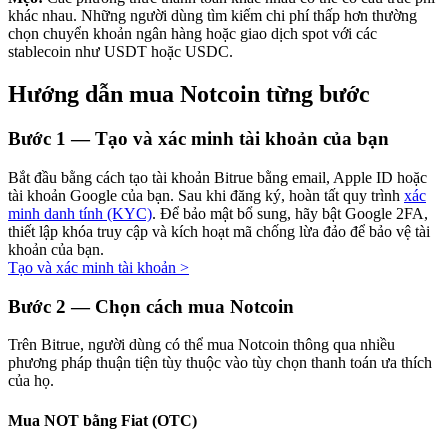
khác nhau. Những người dùng tìm kiếm chi phí thấp hơn thường
chọn chuyển khoản ngân hàng hoặc giao dịch spot với các
stablecoin như USDT hoặc USDC.
Hướng dẫn mua Notcoin từng bước
Đầu tư cố định và quản lý tài chính
Tận hưởng việc quản lý tài chính hiện tại và thu nhập lâu dài
Bước
1 —
Tạo và xác minh tài khoản của bạn
Bắt đầu bằng cách tạo tài khoản Bitrue bằng email, Apple ID hoặc
tài khoản Google của bạn. Sau khi đăng ký, hoàn tất quy trình
xác
minh danh tính (KYC)
. Để bảo mật bổ sung, hãy bật Google 2FA,
thiết lập khóa truy cập và kích hoạt mã chống lừa đảo để bảo vệ tài
khoản của bạn.
Tạo và xác minh tài khoản
>
Bước
2 —
Chọn cách mua Notcoin
Staking 101
Trên Bitrue, người dùng có thể mua Notcoin thông qua nhiều
phương pháp thuận tiện tùy thuộc vào tùy chọn thanh toán ưa thích
Tìm hiểu về kiếm thu nhập thụ động
của họ.
Bitrue
AI
Mua NOT bằng Fiat (OTC)