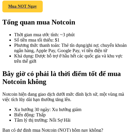
Mua NOT Ngay
Tổng quan mua Notcoin
COIN-M Futures
Thời gian mua ước tính
:
~3 phút
Futures sử dụng token làm tài sản thế chấp
Số tiền mua tối thiểu
:
$1
Phương thức thanh toán
:
Thẻ tín dụng/ghi nợ, chuyển khoản
ngân hàng, Apple Pay, Google Pay, ví tiền điện tử
Khả dụng
:
Được hỗ trợ ở hầu hết các quốc gia và khu vực
TradFi
trên thế giới
Phái sinh cổ phiếu, ngoại hối, kim loại quý và hàng hóa
Bây giờ có phải là thời điểm tốt để mua
Notcoin không
Notcoin hiện đang giao dịch dưới mức đỉnh lịch sử, một vùng mà
việc tích lũy dài hạn thường tăng lên.
Xu hướng 30 ngày
:
Xu hướng giảm
Biến động
:
Thấp
Tâm lý thị trường
:
Nỗi Sợ Hãi
USDC Futures vĩnh cửu
Bạn có dự định mua Notcoin (NOT) hôm nay không?