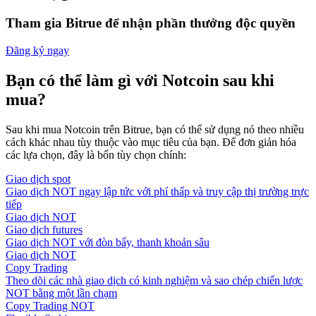
Tham gia Bitrue để nhận phần thưởng độc quyền
Đăng ký ngay
Bạn có thể làm gì với Notcoin sau khi
mua?
Sau khi mua Notcoin trên Bitrue, bạn có thể sử dụng nó theo nhiều
cách khác nhau tùy thuộc vào mục tiêu của bạn. Để đơn giản hóa
các lựa chọn, đây là bốn tùy chọn chính:
Giao dịch spot
Giao dịch NOT ngay lập tức với phí thấp và truy cập thị trường trực
tiếp
Giao dịch NOT
Giao dịch futures
Giao dịch NOT với đòn bẩy, thanh khoản sâu
Giao dịch NOT
Copy Trading
Theo dõi các nhà giao dịch có kinh nghiệm và sao chép chiến lược
NOT bằng một lần chạm
Copy Trading NOT