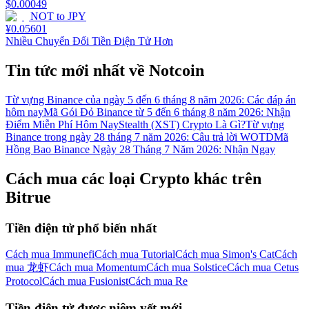
$
0.00049
NOT
to
JPY
¥
0.05601
Nhiều Chuyển Đổi Tiền Điện Tử Hơn
Tin tức mới nhất về Notcoin
Từ vựng Binance của ngày 5 đến 6 tháng 8 năm 2026: Các đáp án
hôm nay
Mã Gói Đỏ Binance từ 5 đến 6 tháng 8 năm 2026: Nhận
Điểm Miễn Phí Hôm Nay
Stealth (XST) Crypto Là Gì?
Từ vựng
Binance trong ngày 28 tháng 7 năm 2026: Câu trả lời WOTD
Mã
Hồng Bao Binance Ngày 28 Tháng 7 Năm 2026: Nhận Ngay
Cách mua các loại Crypto khác trên
Bitrue
Tiền điện tử phổ biến nhất
Cách mua Immunefi
Cách mua Tutorial
Cách mua Simon's Cat
Cách
mua 龙虾
Cách mua Momentum
Cách mua Solstice
Cách mua Cetus
Protocol
Cách mua Fusionist
Cách mua Re
Tiền điện tử được niêm yết mới