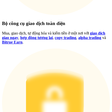
Đăng nhập
Đăng ký
Bộ công cụ giao dịch toàn diện
Mua, giao dịch, tự động hóa và kiếm tiền ở một nơi với
giao dịch
giao ngay
,
hợp đồng tương lai
,
copy trading
,
alpha trading
và
Bitrue Earn
.
Đăng nhập
Đăng ký
Tải ứng dụng
Bitrue