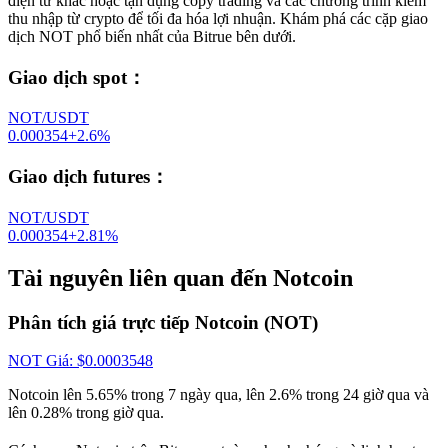
điện tử khác hoặc tận dụng copy trading và các chương trình kiếm
thu nhập từ crypto để tối đa hóa lợi nhuận. Khám phá các cặp giao
dịch NOT phổ biến nhất của Bitrue bên dưới.
Giao dịch spot
：
NOT/USDT
0.000354
+
2.6
%
Giao dịch futures
：
NOT/USDT
0.000354
+
2.81
%
Tài nguyên liên quan đến Notcoin
Phân tích giá trực tiếp Notcoin (NOT)
NOT
Giá
: $
0.0003548
Notcoin lên 5.65% trong 7 ngày qua, lên 2.6% trong 24 giờ qua và
lên 0.28% trong giờ qua.