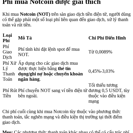
Phí mua Notcoin được giải thích
Khi mua
Notcoin (NOT)
trên sàn giao dịch tiền điện tử, người dùng
Khóa BTR
có thể gặp phải một số loại phí liên quan đến giao dịch, xử lý thanh
toán và rút tiền.
Đầu tư độc quyền cho người nắm giữ BTR
Loại
Mô Tả
Chi Phí Điển Hình
Phí
Phí
Phí tính khi đặt lệnh spot để mua
Giao
Từ 0,0089%
NOT.
Dịch
Phí Xử
Áp dụng cho các giao dịch mua
Lý
được thực hiện bằng
thẻ tín
0,45%-3,03%
Thanh
dụng/ghi nợ hoặc chuyển khoản
Toán
ngân hàng
.
Tối thiểu tương
Khoản vay
Phí Rút
Phí chuyển NOT sang ví tiền điện tử
đương 0,5 USDT, tùy
Tiền
bên ngoài.
thuộc vào điều kiện
Dịch vụ vay được hỗ trợ bằng tiền điện tử
mạng
Chi phí cuối cùng khi mua Notcoin tùy thuộc vào phương thức
thanh toán, tắc nghẽn mạng và điều kiện thị trường tại thời điểm
giao dịch.
Mẹo:
Các phương thức thanh toán khác nhau có thể có cấu trúc phí