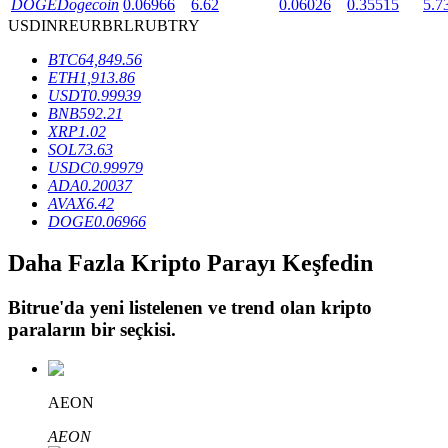
DOGE
Dogecoin
0.06966
6.62
0.06026
0.35515
5.7
USD
INR
EUR
BRL
RUB
TRY
BTC
64,849.56
BTR Kilitleme
ETH
1,913.86
USDT
0.99939
BTR sahiplerine özel yatırımlar
BNB
592.21
XRP
1.02
SOL
73.63
USDC
0.99979
ADA
0.20037
AVAX
6.42
DOGE
0.06966
Daha Fazla Kripto Parayı Keşfedin
Krediler
Bitrue
'da yeni listelenen ve trend olan kripto
paraların bir seçkisi.
Kripto destekli borçlanma hizmeti
AEON
AEON