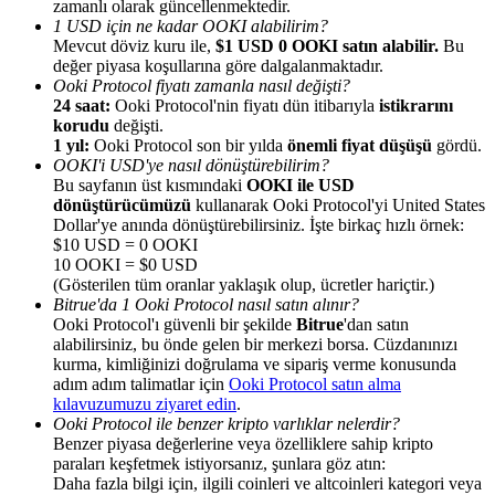
zamanlı olarak güncellenmektedir.
1 USD için ne kadar OOKI alabilirim?
Mevcut döviz kuru ile,
$1 USD 0 OOKI satın alabilir.
Bu
değer piyasa koşullarına göre dalgalanmaktadır.
Ooki Protocol fiyatı zamanla nasıl değişti?
24 saat:
Ooki Protocol'nin fiyatı dün itibarıyla
istikrarını
korudu
değişti.
Yönlendirme
1 yıl:
Ooki Protocol son bir yılda
önemli fiyat düşüşü
gördü.
Arkadaşını davet et, nakit ödüller kazan
OOKI'i USD'ye nasıl dönüştürebilirim?
Bu sayfanın üst kısmındaki
OOKI ile USD
BTC Welcome Rewards
dönüştürücümüzü
kullanarak Ooki Protocol'yi United States
Dollar'ye anında dönüştürebilirsiniz. İşte birkaç hızlı örnek:
$10 USD = 0 OOKI
10 OOKI = $0 USD
(Gösterilen tüm oranlar yaklaşık olup, ücretler hariçtir.)
Bitrue'da 1 Ooki Protocol nasıl satın alınır?
Ooki Protocol'ı güvenli bir şekilde
Bitrue
'dan satın
alabilirsiniz, bu önde gelen bir merkezi borsa. Cüzdanınızı
kurma, kimliğinizi doğrulama ve sipariş verme konusunda
adım adım talimatlar için
Ooki Protocol satın alma
kılavuzumuzu ziyaret edin
.
Ooki Protocol ile benzer kripto varlıklar nelerdir?
Benzer piyasa değerlerine veya özelliklere sahip kripto
paraları keşfetmek istiyorsanız, şunlara göz atın:
BTC Welcome Rewards
Daha fazla bilgi için, ilgili coinleri ve altcoinleri kategori veya