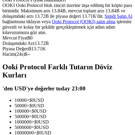
OOKI Ooki Protocol blok zinciri üzerine inşa edilmiş bir kripto para
USDC'yi teminat olarak kullanan vadeli işlemler
birimidir. Maksimum arzı 13.84B, mevcut toplam arzı 13.84B ve
dolaşımdaki arzı 13.72B ile piyasa değeri 13.71K'dir.
Şimdi Satın Al
bağlantısına tıklayın veya
Ooki Protocol (OOKI) satın alma
işlemini
güvenli ve kolay bir şekilde gerçekleştirmek için adım adım
kılavuzumuza göz atın.
Mevcut Fiyat
$
0
Dolaşımdaki Arz
13.72B
Piyasa Değeri
$
13.71K
Hacim(24s)
$
--
Ooki Protocol Farklı Tutarın Döviz
Kopya Ticaret
Kurları
En iyi traderlarla güçlerinizi birleştirin
'den USD'ye değerler today 23:00
10000
=
$
0
USD
50000
=
$
0
USD
100000
=
$
0
USD
500000
=
$
0
USD
1000000
=
$
0
USD
5000000
=
$
0
USD
10000000
=
$
0
USD