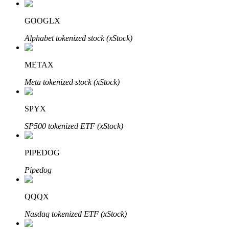
GOOGLX
Alphabet tokenized stock (xStock)
Otomatik Yatırım
Uzun vadeli kâr ve esnek çıkarlar elde edin
METAX
Meta tokenized stock (xStock)
SPYX
SP500 tokenized ETF (xStock)
PIPEDOG
Stake Etmeyi Öğrenin
Pipedog
Pasif gelir kazanma hakkında bilgi edinin
QQQX
Bitrue
AI
Nasdaq tokenized ETF (xStock)