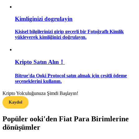
Rehber
Kimliginizi dogrulayin
Vadeli İşlemler Başlangıç Kılavuzu
Kişisel bilgilerinizi girip geçerli bir Fotoğraflı Kimlik
yükleyerek kimliğinizi doğrulayın.
Kripto Satın Alın！
Bitrue'da Ooki Protocol satın almak için çeşitli ödeme
seçeneklerini kullanın.
Ticaret stratejileri
Kripto Yolculuğunuza Şimdi Başlayın!
Nasıl kârlı kalabileceğinizi öğrenin
Kaydol
Popüler ooki'den Fiat Para Birimlerine
dönüşümler