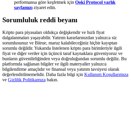
performansa göre keşfetmek için
Ooki Protocol varlık
Deposit & Trade BTC to Share 25000 USDT prize pool!
sayfamızı
ziyaret edin.
Sorumluluk reddi beyanı
Deposit CASHCAT & Win
Kripto para piyasaları oldukça değişkendir ve hızlı fiyat
Share 500000 CASHCAT prize pool
dalgalanmaları yaşayabilir. Yatırım kararlarınızdan yalnızca siz
sorumlusunuz ve Bitrue, maruz kalabileceğiniz hiçbir kayıptan
sorumlu değildir. Yukarıda listelenen kripto para birimleriyle ilgili
fiyat ve diğer veriler için üçüncü taraf kaynaklara güveniyoruz ve
bunların güvenilirliğinden veya doğruluğundan sorumlu değiliz. Bu
Exclusive for BitMart Users
platformda sağlanan bilgiler ve ilgili materyaller yalnızca
bilgilendirme amaçlıdır ve finansal veya yatırım tavsiyesi olarak
Register & Trade to Win 500,000 USDT
değerlendirilmemelidir. Daha fazla bilgi için
Kullanım Koşullarımıza
ve
Gizlilik Politikamıza
bakın.
Precious Metals Trading Carnival
Trade Gold & Silver · 33,333 USDT Bonus