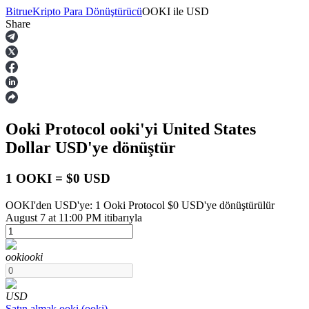
Bitrue
Kripto Para Dönüştürücü
OOKI
ile
USD
Share
Vadeli İşlemler
Ooki Protocol
ooki
'yi United States
Dollar
USD
'ye dönüştür
1 OOKI = $0 USD
OOKI'den USD'ye: 1 Ooki Protocol $0 USD'ye dönüştürülür
USDT Vadeli İşlemleri
August 7 at 11:00 PM itibarıyla
Teminat olarak USDT kullanan vadeli işlemler
ooki
ooki
USD
Satın almak
ooki
(
ooki
)