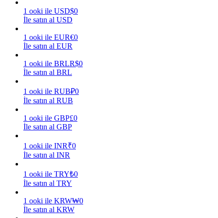
1
ooki
ile
USD
$
0
Kazan
İle satın al USD
1
ooki
ile
EUR
€
0
İle satın al EUR
1
ooki
ile
BRL
R$
0
İle satın al BRL
1
ooki
ile
RUB
₽
0
İle satın al RUB
1
ooki
ile
GBP
£
0
Power Piggy
İle satın al GBP
Günlük rekabetçi ödüller kazanın
1
ooki
ile
INR
₹
0
İle satın al INR
1
ooki
ile
TRY
₺
0
İle satın al TRY
1
ooki
ile
KRW
₩
0
İle satın al KRW