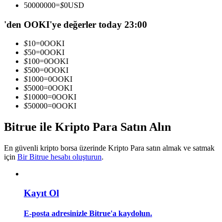
50000000
=
$
0
USD
Kopya Tüccarı Olun
'den OOKI'ye değerler today 23:00
Kâr paylaşımı ve kopya ticaret komisyonlarının tadını çıkarın
$
10
=
0
OOKI
$
50
=
0
OOKI
$
100
=
0
OOKI
$
500
=
0
OOKI
$
1000
=
0
OOKI
$
5000
=
0
OOKI
$
10000
=
0
OOKI
$
50000
=
0
OOKI
Bitrue ile Kripto Para Satın Alın
Bilgi
Ticaret bilgileri vb. dahil olmak üzere büyük veri analizi.
En güvenli kripto borsa üzerinde Kripto Para satın almak ve satmak
için
Bir Bitrue hesabı oluşturun
.
Kayıt Ol
E-posta adresinizle Bitrue'a kaydolun.