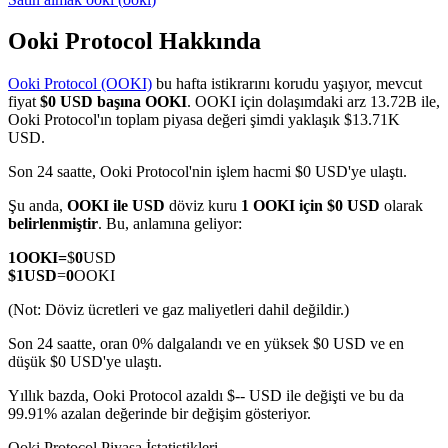
Ooki Protocol Hakkında
Ooki Protocol (OOKI)
bu hafta istikrarını korudu yaşıyor, mevcut
COIN-M Vadeli İşlemleri
fiyat
$0 USD başına OOKI
. OOKI için dolaşımdaki arz 13.72B ile,
Ooki Protocol'ın toplam piyasa değeri şimdi yaklaşık $13.71K
Kripto Para Vadeli İşlemleri
USD.
Son 24 saatte, Ooki Protocol'nin işlem hacmi $0 USD'ye ulaştı.
TradFi
Şu anda,
OOKI ile USD
döviz kuru
1 OOKI için $0 USD
olarak
belirlenmiştir
. Bu, anlamına geliyor:
Hisse senetleri, döviz, değerli metaller ve emtia türevleri
1
OOKI
=
$
0
USD
$
1
USD
=
0
OOKI
(Not: Döviz ücretleri ve gaz maliyetleri dahil değildir.)
Son 24 saatte, oran 0% dalgalandı ve en yüksek $0 USD ve en
düşük $0 USD'ye ulaştı.
Yıllık bazda, Ooki Protocol azaldı $-- USD ile değişti ve bu da
99.91% azalan değerinde bir değişim gösteriyor.
USDC Vadeli İşlemleri
Ooki Protocol Piyasa İstatistikleri