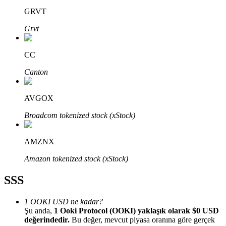
GRVT
Grvt
CC
Bitrue Ortakları
Canton
AVGOX
Broadcom tokenized stock (xStock)
AMZNX
Amazon tokenized stock (xStock)
Bitrue İş Ortağı
SSS
Kullanıcı başına %65'e kadar komisyon!
1 OOKI USD ne kadar?
Şu anda,
1 Ooki Protocol (OOKI) yaklaşık olarak $0 USD
değerindedir.
Bu değer, mevcut piyasa oranına göre gerçek