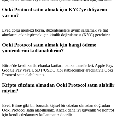
Share 500000 CASHCAT prize pool
Ooki Protocol satın almak için KYC'ye ihtiyacım
var mı?
Exclusive for BitMart Users
Evet, çoğu merkezi borsa, düzenlemelere uyum sağlamak ve fiat
Register & Trade to Win 500,000 USDT
alımlarını etkinleştirmek için kimlik doğrulaması (KYC) gerektirir.
Ooki Protocol satın almak için hangi ödeme
yöntemlerini kullanabilirim?
Precious Metals Trading Carnival
Trade Gold & Silver · 33,333 USDT Bonus
Bitrue'de kredi kartları/banka kartları, banka transferleri, Apple Pay,
Google Pay veya USDT/USDC gibi stablecoinler aracılığıyla Ooki
Protocol satın alabilirsiniz.
Kripto cüzdanı olmadan Ooki Protocol satın alabilir
USDT New User Exclusive 10% APR
miyim?
USDT Flexible Staking | Daily Rewards
Evet, Bitrue gibi bir borsada kişisel bir cüzdan olmadan doğrudan
Ooki Protocol satın alabilirsiniz. Ancak daha iyi güvenlik ve kontrol
için kendi cüzdanınızı kullanmanız önerilir.