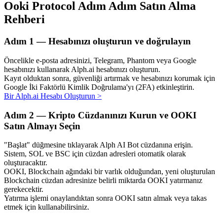
Ooki Protocol Adım Adım Satın Alma
Rehberi
Adım
1 —
Hesabınızı oluşturun ve doğrulayın
Otomatik Yatırım
Öncelikle e-posta adresinizi, Telegram, Phantom veya Google
Uzun vadeli kâr ve esnek çıkarlar elde edin
hesabınızı kullanarak Alph.ai hesabınızı oluşturun.
Kayıt olduktan sonra, güvenliği artırmak ve hesabınızı korumak için
Google İki Faktörlü Kimlik Doğrulama'yı (2FA) etkinleştirin.
Bir Alph.ai Hesabı Oluşturun
>
Adım
2 —
Kripto Cüzdanınızı Kurun ve OOKI
Satın Almayı Seçin
"Başlat" düğmesine tıklayarak Alph AI Bot cüzdanına erişin.
Sistem, SOL ve BSC için cüzdan adresleri otomatik olarak
Stake Etmeyi Öğrenin
oluşturacaktır.
OOKI, Blockchain ağındaki bir varlık olduğundan, yeni oluşturulan
Pasif gelir kazanma hakkında bilgi edinin
Blockchain cüzdan adresinize belirli miktarda OOKI yatırmanız
gerekecektir.
Bitrue
AI
Yatırma işlemi onaylandıktan sonra OOKI satın almak veya takas
etmek için kullanabilirsiniz.