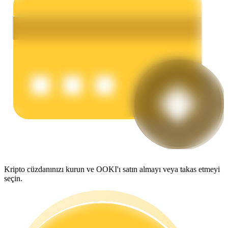
Kazan
Power Piggy
Günlük rekabetçi ödüller kazanın
Kripto cüzdanınızı kurun ve OOKI'ı satın almayı veya takas etmeyi
seçin.