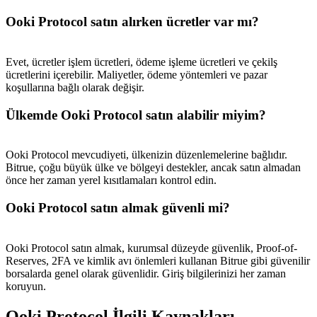
New Listing Futures Fest
Ooki Protocol satın alırken ücretler var mı?
Trade New Futures, Win 200,000 USDT
Evet, ücretler işlem ücretleri, ödeme işleme ücretleri ve çekilş
ücretlerini içerebilir. Maliyetler, ödeme yöntemleri ve pazar
koşullarına bağlı olarak değişir.
Crypto World Cup 2026: Grand Finale
77,777+3k Rewards
Ülkemde Ooki Protocol satın alabilir miyim?
Ooki Protocol mevcudiyeti, ülkenizin düzenlemelerine bağlıdır.
Bitrue, çoğu büyük ülke ve bölgeyi destekler, ancak satın almadan
önce her zaman yerel kısıtlamaları kontrol edin.
Ooki Protocol satın almak güvenli mi?
Ooki Protocol satın almak, kurumsal düzeyde güvenlik, Proof-of-
Daha Fazla Etkinlik
Reserves, 2FA ve kimlik avı önlemleri kullanan Bitrue gibi güvenilir
borsalarda genel olarak güvenlidir. Giriş bilgilerinizi her zaman
Ödüller ve özel hediyeler kazanın
koruyun.
Ödül Merkezi
Ooki Protocol İlgili Kaynakları