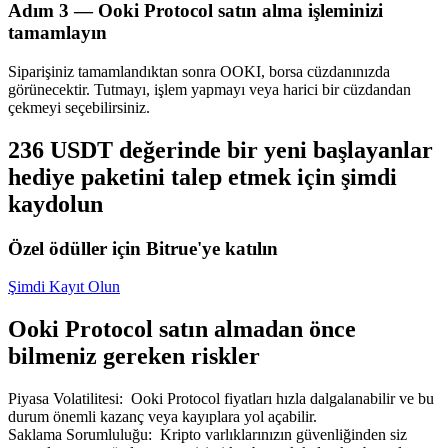
Adım
3 —
Ooki Protocol satın alma işleminizi
tamamlayın
Siparişiniz tamamlandıktan sonra OOKI, borsa cüzdanınızda
görünecektir. Tutmayı, işlem yapmayı veya harici bir cüzdandan
çekmeyi seçebilirsiniz.
Bitrue Ortakları
236 USDT değerinde bir yeni başlayanlar
hediye paketini talep etmek için şimdi
kaydolun
Özel ödüller için Bitrue'ye katılın
Şimdi Kayıt Olun
Bitrue İş Ortağı
Ooki Protocol satın almadan önce
bilmeniz gereken riskler
Kullanıcı başına %65'e kadar komisyon!
Piyasa Volatilitesi
:
Ooki Protocol fiyatları hızla dalgalanabilir ve bu
durum önemli kazanç veya kayıplara yol açabilir.
Saklama Sorumluluğu
:
Kripto varlıklarınızın güvenliğinden siz