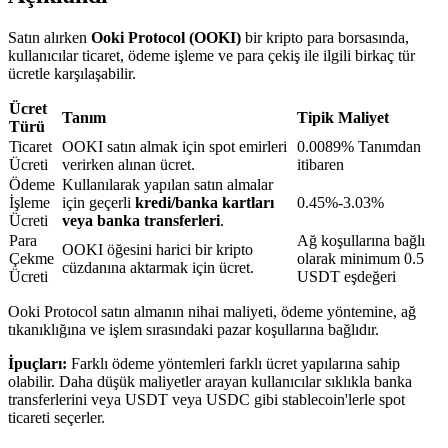
Satın alırken
Ooki Protocol (OOKI)
bir kripto para borsasında,
kullanıcılar ticaret, ödeme işleme ve para çekiş ile ilgili birkaç tür
BTR Kilitleme
ücretle karşılaşabilir.
BTR sahiplerine özel yatırımlar
Ücret
Tanım
Tipik Maliyet
Türü
Ticaret
OOKI satın almak için spot emirleri
0.0089% Tanımdan
Ücreti
verirken alınan ücret.
itibaren
Ödeme
Kullanılarak yapılan satın almalar
İşleme
için geçerli
kredi/banka kartları
0.45%-3.03%
Ücreti
veya banka transferleri
.
Para
Ağ koşullarına bağlı
OOKI öğesini harici bir kripto
Çekme
olarak minimum 0.5
cüzdanına aktarmak için ücret.
Ücreti
USDT eşdeğeri
Krediler
Ooki Protocol satın almanın nihai maliyeti, ödeme yöntemine, ağ
tıkanıklığına ve işlem sırasındaki pazar koşullarına bağlıdır.
Kripto destekli borçlanma hizmeti
İpuçları:
Farklı ödeme yöntemleri farklı ücret yapılarına sahip
olabilir. Daha düşük maliyetler arayan kullanıcılar sıklıkla banka
transferlerini veya USDT veya USDC gibi stablecoin'lerle spot
ticareti seçerler.