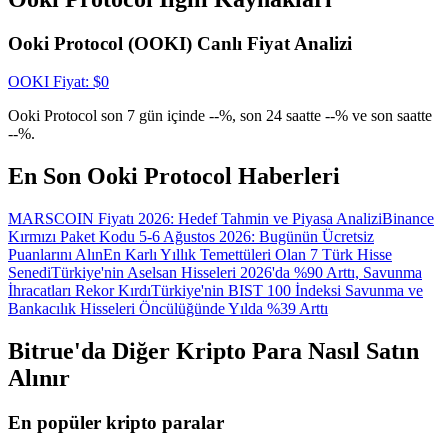
Giriş yap
Üye ol
Ooki Protocol (OOKI) Canlı Fiyat Analizi
OOKI
Fiyat
: $
0
Ooki Protocol son 7 gün içinde --%, son 24 saatte --% ve son saatte
--%.
En Son Ooki Protocol Haberleri
MARSCOIN Fiyatı 2026: Hedef Tahmin ve Piyasa Analizi
Binance
Kırmızı Paket Kodu 5-6 Ağustos 2026: Bugünün Ücretsiz
Puanlarını Alın
En Karlı Yıllık Temettüleri Olan 7 Türk Hisse
Senedi
Türkiye'nin Aselsan Hisseleri 2026'da %90 Arttı, Savunma
İhracatları Rekor Kırdı
Türkiye'nin BIST 100 İndeksi Savunma ve
Bankacılık Hisseleri Öncülüğünde Yılda %39 Arttı
Bitrue'da Diğer Kripto Para Nasıl Satın
Alınır
En popüler kripto paralar