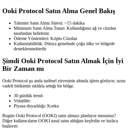
Ooki Protocol Satın Alma Genel Bakış
Tahmini Satın Alma Süresi
:
~15 dakika
COIN-M Vadeli İşlemleri
Minimum Satın Alma Tutarı
:
Kullandığınız ağ ve cüzdan
tarafından belirlenir.
Kripto Para Vadeli İşlemleri
Ödeme Yöntemleri
:
Kripto Cüzdan
Kullanılabilirlik
:
Dünya genelinde çoğu ülke ve bölgede
desteklenmektedir
TradFi
Şimdi Ooki Protocol Satın Almak İçin İyi
Hisse senetleri, döviz, değerli metaller ve emtia türevleri
Bir Zaman mı
Ooki Protocol şu anda tarihsel zirvesinin altında işlem görüyor; uzun
vadeli birikimin sıklıkla arttığı bir bölge.
30 günlük trend
:
Volatilite
:
Piyasa duyarlılığı
:
Korku
Bugün Ooki Protocol (OOKI) satın almayı planlıyor musunuz?
Diğer kullanıcıların OOKI nasıl satın aldığını keşfedin ve hızlıca
USDC Vadeli İşlemleri
başlayın: