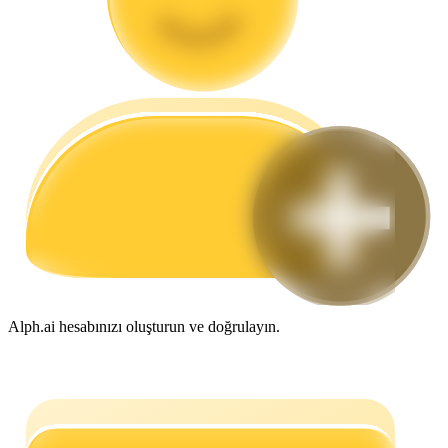
Rehber
Vadeli İşlemler Başlangıç Kılavuzu
Ticaret stratejileri
Nasıl kârlı kalabileceğinizi öğrenin
Alph.ai hesabınızı oluşturun ve doğrulayın.