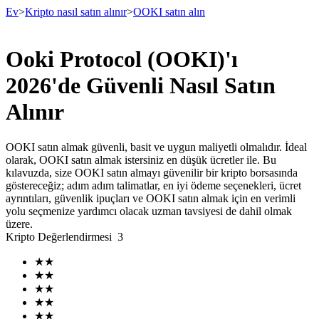
Ev
>
Kripto nasıl satın alınır
>
OOKI satın alın
Ooki Protocol (OOKI)'ı
Vadeli İşlemler
2026'de Güvenli Nasıl Satın
Alınır
OOKI satın almak güvenli, basit ve uygun maliyetli olmalıdır. İdeal
olarak, OOKI satın almak istersiniz en düşük ücretler ile. Bu
kılavuzda, size OOKI satın almayı güvenilir bir kripto borsasında
göstereceğiz; adım adım talimatlar, en iyi ödeme seçenekleri, ücret
ayrıntıları, güvenlik ipuçları ve OOKI satın almak için en verimli
yolu seçmenize yardımcı olacak uzman tavsiyesi de dahil olmak
USDT Vadeli İşlemleri
üzere.
Kripto Değerlendirmesi
3
Teminat olarak USDT kullanan vadeli işlemler
★
★
★
★
★
★
★
★
★
★