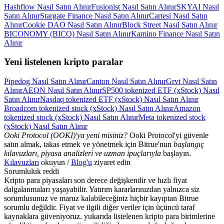
Hashflow Nasıl Satın Alınır
Fusionist Nasıl Satın Alınır
SKYAI Nasıl
Satın Alınır
Stargate Finance Nasıl Satın Alınır
Cartesi Nasıl Satın
Alınır
Cookie DAO Nasıl Satın Alınır
Block Street Nasıl Satın Alınır
BICONOMY (BICO) Nasıl Satın Alınır
Kamino Finance Nasıl Satın
Alınır
Yeni listelenen kripto paralar
Pipedog Nasıl Satın Alınır
Canton Nasıl Satın Alınır
Grvt Nasıl Satın
Alınır
AEON Nasıl Satın Alınır
SP500 tokenized ETF (xStock) Nasıl
Satın Alınır
Nasdaq tokenized ETF (xStock) Nasıl Satın Alınır
Broadcom tokenized stock (xStock) Nasıl Satın Alınır
Amazon
tokenized stock (xStock) Nasıl Satın Alınır
Meta tokenized stock
(xStock) Nasıl Satın Alınır
Ooki Protocol (OOKI)'ya yeni misiniz?
Ooki Protocol'yi güvenle
satın almak, takas etmek ve yönetmek için Bitrue'nun
başlangıç
kılavuzları, piyasa analizleri ve uzman ipuçlarıyla
başlayın.
Kılavuzları
okuyun /
Blog'u
ziyaret edin
Sorumluluk reddi
Kripto para piyasaları son derece değişkendir ve hızlı fiyat
dalgalanmaları yaşayabilir. Yatırım kararlarınızdan yalnızca siz
sorumlusunuz ve maruz kalabileceğiniz hiçbir kayıptan Bitrue
sorumlu değildir. Fiyat ve ilgili diğer veriler için üçüncü taraf
kaynaklara güveniyoruz. yukarıda listelenen kripto para birimlerine