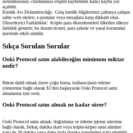
sorumlusunuz; cüzdanınıza erişimi kaybetmek kalıcı kayba yol
açabilir.
Kimlik Avı Dolandırıcılığı
:
Giriş kimlik bilgilerinizi çalmaya çalışan
sahte web siteleri, e-postalar veya mesajlara karşı dikkatli olun.
Düzenleyici Farklılıklar
:
Kripto para düzenlemeleri ülkeden ülkeye
farklılık gösterir; bu durum ticaret, para çekme ve yasal korumalar
üzerinde etkili olabilir.
Yönlendirme
Arkadaşını davet et, nakit ödüller kazan
Sıkça Sorulan Sorular
Deposit CASHCAT & Win
Ooki Protocol satın alabileceğim minimum miktar
nedir?
Bitrue dahil olmak üzere çoğu borsa, kullanıcıların ödeme
yöntemine bağlı olarak $1'den başlayarak Ooki Protocol satın
almalarına izin verir.
Ooki Protocol satın almak ne kadar sürer?
Ooki Protocol satın almak, doğrulama ve ödeme işleme süresine
Deposit CASHCAT & Win
bağlı olarak, birkaç dakika (kart veya kripto-kripto satın alımları
için) ile 30 dakika veya daha fazla (banka transferleri için) sürebilir.