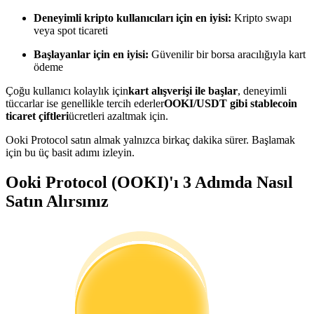
Kopya Tüccarı Olun
Deneyimli kripto kullanıcıları için en iyisi:
Kripto swapı
veya spot ticareti
Kâr paylaşımı ve kopya ticaret komisyonlarının tadını çıkarın
Başlayanlar için en iyisi:
Güvenilir bir borsa aracılığıyla kart
ödeme
Çoğu kullanıcı kolaylık için
kart alışverişi ile başlar
, deneyimli
tüccarlar ise genellikle tercih ederler
OOKI/USDT gibi stablecoin
ticaret çiftleri
ücretleri azaltmak için.
Ooki Protocol satın almak yalnızca birkaç dakika sürer. Başlamak
için bu üç basit adımı izleyin.
Bilgi
Ooki Protocol (OOKI)'ı 3 Adımda Nasıl
Satın Alırsınız
Ticaret bilgileri vb. dahil olmak üzere büyük veri analizi.