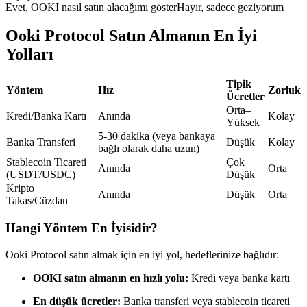
Evet, OOKI nasıl satın alacağımı göster
Hayır, sadece geziyorum
USDC'yi teminat olarak kullanan vadeli işlemler
Ooki Protocol Satın Almanın En İyi
Yolları
Tipik
Yöntem
Hız
Zorluk
Ücretler
Orta–
Kredi/Banka Kartı
Anında
Kolay
Yüksek
5-30 dakika (veya bankaya
Banka Transferi
Düşük
Kolay
bağlı olarak daha uzun)
Kopya Ticaret
Stablecoin Ticareti
Çok
Anında
Orta
(USDT/USDC)
Düşük
En iyi traderlarla güçlerinizi birleştirin
Kripto
Anında
Düşük
Orta
Takas/Cüzdan
Hangi Yöntem En İyisidir?
Ooki Protocol satın almak için en iyi yol, hedeflerinize bağlıdır:
OOKI satın almanın en hızlı yolu:
Kredi veya banka kartı
En düşük ücretler:
Banka transferi veya stablecoin ticareti