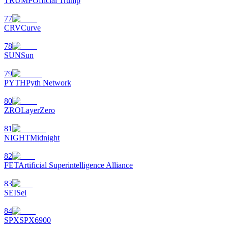
TRUMP
Official Trump
77
CRV
Curve
78
SUN
Sun
79
PYTH
Pyth Network
80
ZRO
LayerZero
81
NIGHT
Midnight
82
FET
Artificial Superintelligence Alliance
83
SEI
Sei
84
SPX
SPX6900