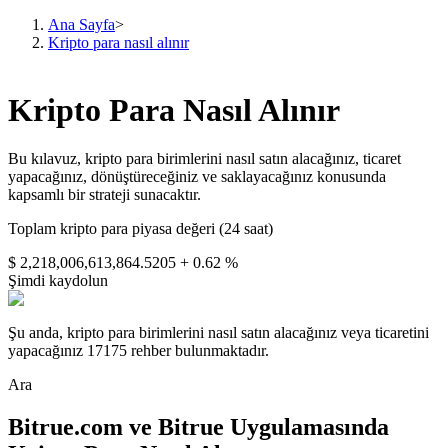
Ana Sayfa
>
Kripto para nasıl alınır
Vadeli İşlemler
Kripto Para Nasıl Alınır
Bu kılavuz, kripto para birimlerini nasıl satın alacağınız, ticaret
yapacağınız, dönüştüreceğiniz ve saklayacağınız konusunda
kapsamlı bir strateji sunacaktır.
Toplam kripto para piyasa değeri (24 saat)
$ 2,218,006,613,864.5205
+ 0.62 %
Şimdi kaydolun
USDT Vadeli İşlemleri
Şu anda, kripto para birimlerini nasıl satın alacağınız veya ticaretini
Teminat olarak USDT kullanan vadeli işlemler
yapacağınız 17175 rehber bulunmaktadır.
Ara
Bitrue.com ve Bitrue Uygulamasında