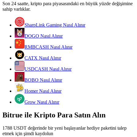
Son 24 saatte, kripto para piyasasındaki en büyük yüzde değişimine
Kopya Tüccarı Olun
sahip varlıklar.
Kâr paylaşımı ve kopya ticaret komisyonlarının tadını çıkarın
SharpLink Gaming Nasıl Alınır
DOGO Nasıl Alınır
RMBCASH Nasıl Alınır
CATX Nasıl Alınır
USDCASH Nasıl Alınır
Bilgi
BOBO Nasıl Alınır
Ticaret bilgileri vb. dahil olmak üzere büyük veri analizi.
Homer Nasıl Alınır
Grow Nasıl Alınır
Bitrue ile Kripto Para Satın Alın
1788 USDT değerinde bir yeni başlayanlar hediye paketini talep
etmek için şimdi kaydolun