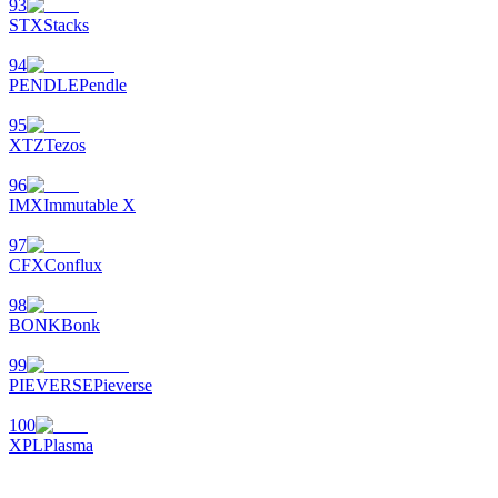
93
STX
Stacks
94
PENDLE
Pendle
95
XTZ
Tezos
96
IMX
Immutable X
97
CFX
Conflux
98
BONK
Bonk
99
PIEVERSE
Pieverse
100
XPL
Plasma