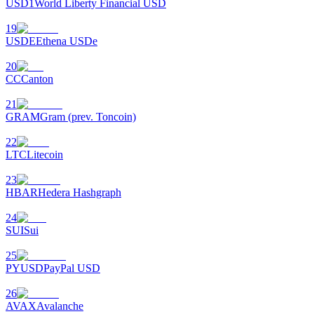
USD1
World Liberty Financial USD
19
USDE
Ethena USDe
Otomatik Yatırım
20
CC
Canton
Uzun vadeli kâr ve esnek çıkarlar elde edin
21
GRAM
Gram (prev. Toncoin)
22
LTC
Litecoin
23
HBAR
Hedera Hashgraph
24
SUI
Sui
Stake Etmeyi Öğrenin
Pasif gelir kazanma hakkında bilgi edinin
25
PYUSD
PayPal USD
Bitrue
AI
26
AVAX
Avalanche