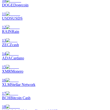
10
DOGE
Dogecoin
11
BTR Kilitleme
USDS
USDS
BTR sahiplerine özel yatırımlar
12
RAIN
Rain
13
ZEC
Zcash
14
ADA
Cardano
15
XMR
Monero
Krediler
16
Kripto destekli borçlanma hizmeti
XLM
Stellar Network
17
BCH
Bitcoin Cash
18