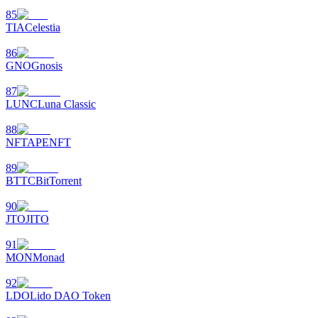
85
TIA
Celestia
86
GNO
Gnosis
87
LUNC
Luna Classic
88
NFT
APENFT
89
BTTC
BitTorrent
90
JTO
JITO
91
MON
Monad
92
LDO
Lido DAO Token