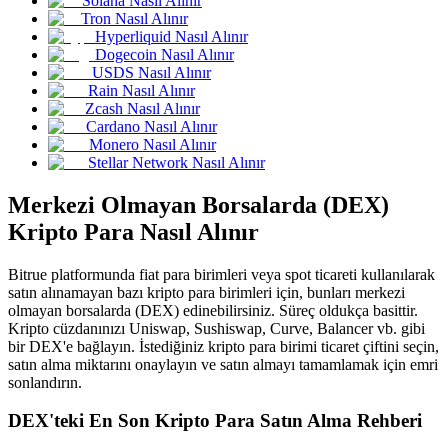
Solana Nasıl Alınır
Tron Nasıl Alınır
USDC'yi teminat olarak kullanan vadeli işlemler
Hyperliquid Nasıl Alınır
Dogecoin Nasıl Alınır
USDS Nasıl Alınır
Rain Nasıl Alınır
Zcash Nasıl Alınır
Cardano Nasıl Alınır
Monero Nasıl Alınır
Stellar Network Nasıl Alınır
Merkezi Olmayan Borsalarda (DEX)
Kopya Ticaret
Kripto Para Nasıl Alınır
En iyi traderlarla güçlerinizi birleştirin
Bitrue platformunda fiat para birimleri veya spot ticareti kullanılarak
satın alınamayan bazı kripto para birimleri için, bunları merkezi
olmayan borsalarda (DEX) edinebilirsiniz. Süreç oldukça basittir.
Kripto cüzdanınızı Uniswap, Sushiswap, Curve, Balancer vb. gibi
bir DEX'e bağlayın. İstediğiniz kripto para birimi ticaret çiftini seçin,
satın alma miktarını onaylayın ve satın almayı tamamlamak için emri
sonlandırın.
DEX'teki En Son Kripto Para Satın Alma Rehberi