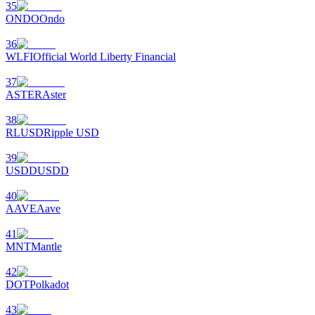
35
ONDO
Ondo
36
WLFI
Official World Liberty Financial
Yönlendirme
37
ASTER
Aster
Arkadaşını davet et, nakit ödüller kazan
38
BTC Welcome Rewards
RLUSD
Ripple USD
39
USDD
USDD
40
AAVE
Aave
41
MNT
Mantle
42
DOT
Polkadot
BTC Welcome Rewards
43