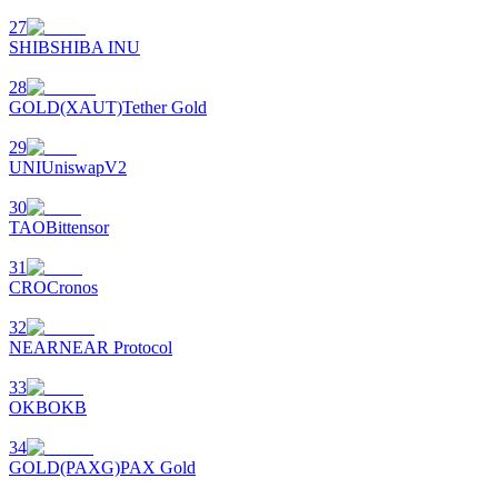
27
SHIB
SHIBA INU
28
GOLD(XAUT)
Tether Gold
Bitrue Ortakları
29
UNI
UniswapV2
30
TAO
Bittensor
31
CRO
Cronos
32
NEAR
NEAR Protocol
Bitrue İş Ortağı
33
Kullanıcı başına %65'e kadar komisyon!
OKB
OKB
34
GOLD(PAXG)
PAX Gold