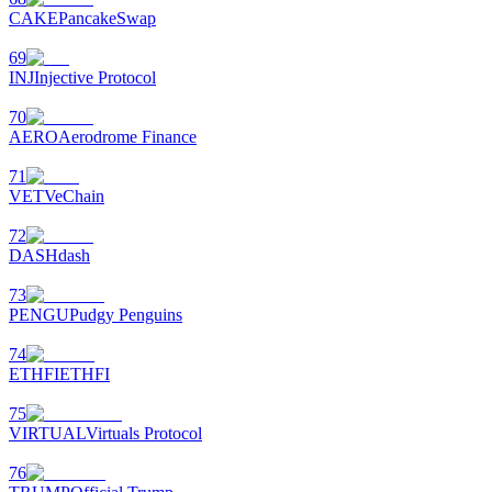
CAKE
PancakeSwap
69
INJ
Injective Protocol
70
AERO
Aerodrome Finance
71
VET
VeChain
72
DASH
dash
73
PENGU
Pudgy Penguins
74
ETHFI
ETHFI
75
VIRTUAL
Virtuals Protocol
76