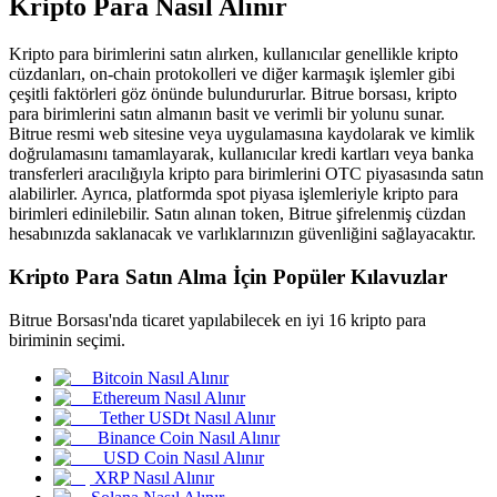
Kripto Para Nasıl Alınır
Kripto para birimlerini satın alırken, kullanıcılar genellikle kripto
cüzdanları, on-chain protokolleri ve diğer karmaşık işlemler gibi
çeşitli faktörleri göz önünde bulundururlar. Bitrue borsası, kripto
COIN-M Vadeli İşlemleri
para birimlerini satın almanın basit ve verimli bir yolunu sunar.
Bitrue resmi web sitesine veya uygulamasına kaydolarak ve kimlik
Kripto Para Vadeli İşlemleri
doğrulamasını tamamlayarak, kullanıcılar kredi kartları veya banka
transferleri aracılığıyla kripto para birimlerini OTC piyasasında satın
alabilirler. Ayrıca, platformda spot piyasa işlemleriyle kripto para
birimleri edinilebilir. Satın alınan token, Bitrue şifrelenmiş cüzdan
TradFi
hesabınızda saklanacak ve varlıklarınızın güvenliğini sağlayacaktır.
Hisse senetleri, döviz, değerli metaller ve emtia türevleri
Kripto Para Satın Alma İçin Popüler Kılavuzlar
Bitrue Borsası'nda ticaret yapılabilecek en iyi 16 kripto para
biriminin seçimi.
Bitcoin Nasıl Alınır
Ethereum Nasıl Alınır
Tether USDt Nasıl Alınır
Binance Coin Nasıl Alınır
USD Coin Nasıl Alınır
XRP Nasıl Alınır
USDC Vadeli İşlemleri