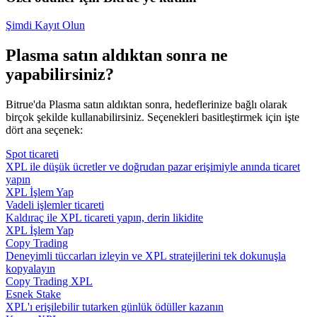
Şimdi Kayıt Olun
Plasma satın aldıktan sonra ne
yapabilirsiniz?
Bitrue'da Plasma satın aldıktan sonra, hedeflerinize bağlı olarak
birçok şekilde kullanabilirsiniz. Seçenekleri basitleştirmek için işte
dört ana seçenek:
Spot ticareti
XPL ile düşük ücretler ve doğrudan pazar erişimiyle anında ticaret
yapın
XPL İşlem Yap
Vadeli işlemler ticareti
Kaldıraç ile XPL ticareti yapın, derin likidite
XPL İşlem Yap
Copy Trading
Deneyimli tüccarları izleyin ve XPL stratejilerini tek dokunuşla
kopyalayın
Copy Trading XPL
Esnek Stake
XPL'ı erişilebilir tutarken günlük ödüller kazanın