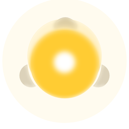
USDT New User Exclusive 10% APR
USDT Flexible Staking | Daily Rewards
BTC New User Exclusive: 6.5% APR
BTC Flexible Staking | Daily Rewards
Daha Fazla Etkinlik
Ödüller ve özel hediyeler kazanın
Ödül Merkezi