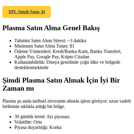
XPL Şimdi Satın Al
Plasma Satın Alma Genel Bakış
COIN-M Vadeli İşlemleri
Kripto Para Vadeli İşlemleri
Tahmini Satın Alma Süresi
:
~3 dakika
Minimum Satın Alma Tutarı
:
$1
Ödeme Yöntemleri
:
Kredi/Banka Kartı, Banka Transferi,
Apple Pay, Google Pay, Kripto Cüzdan
TradFi
Kullanılabilirlik
:
Dünya genelinde çoğu ülke ve bölgede
desteklenmektedir
Hisse senetleri, döviz, değerli metaller ve emtia türevleri
Şimdi Plasma Satın Almak İçin İyi Bir
Zaman mı
Plasma şu anda tarihsel zirvesinin altında işlem görüyor; uzun vadeli
birikimin sıklıkla arttığı bir bölge.
30 günlük trend
:
Ayı piyasası
Volatilite
:
Orta
Piyasa duyarlılığı
:
Korku
USDC Vadeli İşlemleri