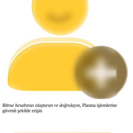
Rehber
Vadeli İşlemler Başlangıç Kılavuzu
Ticaret stratejileri
Nasıl kârlı kalabileceğinizi öğrenin
Bitrue hesabınızı oluşturun ve doğrulayın
, Plasma işlemlerine
güvenli şekilde erişin.