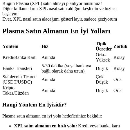
Bugün Plasma (XPL) satın almayı planlıyor musunuz?
USDC'yi teminat olarak kullanan vadeli işlemler
Diğer kullanıcıların XPL nasıl satın aldığını keşfedin ve hızlıca
başlayın:
Evet, XPL nasıl satın alacağımı göster
Hayır, sadece geziyorum
Plasma Satın Almanın En İyi Yolları
Tipik
Yöntem
Hız
Zorluk
Ücretler
Orta–
Kredi/Banka Kartı
Anında
Kolay
Yüksek
Kopya Ticaret
5-30 dakika (veya bankaya
Banka Transferi
Düşük
Kolay
bağlı olarak daha uzun)
En iyi traderlarla güçlerinizi birleştirin
Stablecoin Ticareti
Çok
Anında
Orta
(USDT/USDC)
Düşük
Kripto
Anında
Düşük
Orta
Takas/Cüzdan
Hangi Yöntem En İyisidir?
Plasma satın almanın en iyi yolu hedeflerinize bağlıdır:
XPL satın almanın en hızlı yolu:
Kredi veya banka kartı