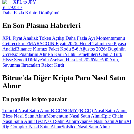
XPL
to
JPY
¥
11.92517
Daha Fazla Kripto Dönüşümü
En Son Plasma Haberleri
XPL Fiyat Analizi: Token Açılışı Daha Fazla Ayı Momentumunu
Getirecek mi?
MARSCOIN Fiyatı 2026: Hedef Tahmin ve Piyasa
Analizi
Binance Kırmızı Paket Kodu 5-6 Ağustos 2026: Bugünün
Ücretsiz Puanlarını Alın
En Karlı Yıllık Temettüleri Olan 7 Türk
Hisse Senedi
Türkiye'nin Aselsan Hisseleri 2026'da %90 Arttı,
Savunma İhracatları Rekor Kırdı
Bitrue'da Diğer Kripto Para Nasıl Satın
Alınır
En popüler kripto paralar
Tutorial Nasıl Satın Alınır
BICONOMY (BICO) Nasıl Satın Alınır
Bless Nasıl Satın Alınır
Momentum Nasıl Satın Alınır
Epic Chain
Nasıl Satın Alınır
Test Nasıl Satın Alınır
Synapse Nasıl Satın Alınır
AI
Rig Complex Nasıl Satın Alınır
Solstice Nasıl Satın Alınır