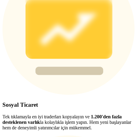
Deposit & Trade BTC to Share 25000 USDT prize pool!
Deposit CASHCAT & Win
Share 500000 CASHCAT prize pool
Exclusive for BitMart Users
Register & Trade to Win 500,000 USDT
Precious Metals Trading Carnival
Sosyal Ticaret
Trade Gold & Silver · 33,333 USDT Bonus
Tek tıklamayla en iyi traderları kopyalayın ve
1.200'den fazla
desteklenen varlık
la kolaylıkla işlem yapın. Hem yeni başlayanlar
hem de deneyimli yatırımcılar için mükemmel.