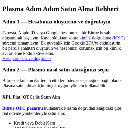
Plasma Adım Adım Satın Alma Rehberi
Adım
1 —
Hesabınızı oluşturun ve doğrulayın
Otomatik Yatırım
E-posta, Apple ID veya Google hesabınızla bir Bitrue hesabı
Uzun vadeli kâr ve esnek çıkarlar elde edin
oluşturarak başlayın. Kayıt olduktan sonra
kimlik doğrulama (KYC)
sürecini tamamlayın. Ek güvenlik için Google 2FA'yı etkinleştirin,
bir parola anahtarı oluşturun ve hesabınızı korumak için bir kimlik
avı önleme kodu aktive edin.
Hesap oluştur ve doğrula
>
Adım
2 —
Plasma nasıl satın alacağınızı seçin
Bitrue'de kullanıcılar tercih ettikleri ödeme seçeneğine bağlı olarak
Plasma satın almak için birçok uygun yöntem kullanabilir.
Stake Etmeyi Öğrenin
XPL Fiat (OTC) ile Satın Alın
Pasif gelir kazanma hakkında bilgi edinin
Bitrue OTC pazarını
kullanarak Plasma doğrudan aşağıdaki gibi
fiat ödeme yöntemleriyle satın alın:
Bitrue
AI
Kredi veya Debit Kartı