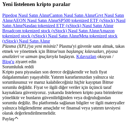
Yeni listelenen kripto paralar
Pipedog Nasıl Satın Alınır
Canton Nasıl Satın Alınır
Grvt Nasıl Satın
Alınır
AEON Nasıl Satın Alınır
SP500 tokenized ETF (xStock) Nasıl
Satın Alınır
Nasdaq tokenized ETF (xStock) Nasıl Satın Alınır
Broadcom tokenized stock (xStock) Nasıl Satın Alınır
Amazon
tokenized stock (xStock) Nasıl Satın Alınır
Meta tokenized stock
(xStock) Nasıl Satın Alınır
Plasma (XPL)'ya yeni misiniz?
Plasma'yi güvenle satın almak, takas
etmek ve yönetmek için Bitrue'nun
başlangıç kılavuzları, piyasa
analizleri ve uzman ipuçlarıyla
başlayın.
Kılavuzları
okuyun /
Blog'u
ziyaret edin
Sorumluluk reddi
Kripto para piyasaları son derece değişkendir ve hızlı fiyat
dalgalanmaları yaşayabilir. Yatırım kararlarınızdan yalnızca siz
sorumlusunuz ve maruz kalabileceğiniz hiçbir kayıptan Bitrue
sorumlu değildir. Fiyat ve ilgili diğer veriler için üçüncü taraf
kaynaklara güveniyoruz. yukarıda listelenen kripto para birimlerine
yöneliktir ve bunların güvenilirliğinden veya doğruluğundan
sorumlu değiliz. Bu platformda sağlanan bilgiler ve ilgili materyaller
yalnızca bilgilendirme amaçlıdır ve finansal veya yatırım tavsiyesi
olarak değerlendirilmemelidir.
Paylaş