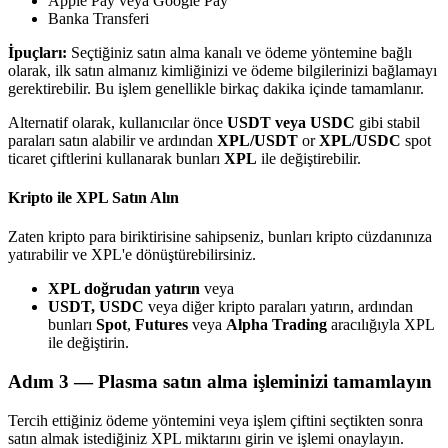
Apple Pay veya Google Pay
Banka Transferi
İpuçları:
Seçtiğiniz satın alma kanalı ve ödeme yöntemine bağlı
olarak, ilk satın almanız kimliğinizi ve ödeme bilgilerinizi bağlamayı
gerektirebilir. Bu işlem genellikle birkaç dakika içinde tamamlanır.
Bitrue Ortakları
Alternatif olarak, kullanıcılar önce
USDT veya USDC
gibi stabil
paraları satın alabilir ve ardından
XPL/USDT
or
XPL/USDC
spot
ticaret çiftlerini kullanarak bunları
XPL
ile değiştirebilir.
Kripto ile XPL Satın Alın
Zaten kripto para biriktirisine sahipseniz, bunları kripto cüzdanınıza
yatırabilir ve XPL'e dönüştürebilirsiniz.
XPL doğrudan yatırın
veya
USDT, USDC
veya diğer kripto paraları yatırın, ardından
Bitrue İş Ortağı
bunları
Spot
,
Futures
veya
Alpha Trading
aracılığıyla XPL
ile değiştirin.
Kullanıcı başına %65'e kadar komisyon!
Adım
3 —
Plasma satın alma işleminizi tamamlayın
Tercih ettiğiniz ödeme yöntemini veya işlem çiftini seçtikten sonra
satın almak istediğiniz XPL miktarını girin ve işlemi onaylayın.