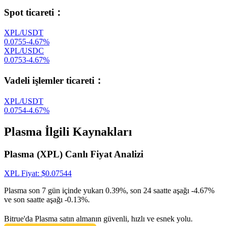
Spot ticareti
：
XPL/USDT
0.0755
-4.67
%
XPL/USDC
0.0753
-4.67
%
Vadeli işlemler ticareti
：
XPL/USDT
0.0754
-4.67
%
Plasma İlgili Kaynakları
Plasma (XPL) Canlı Fiyat Analizi
XPL
Fiyat
: $
0.07544
Plasma son 7 gün içinde yukarı 0.39%, son 24 saatte aşağı -4.67%
ve son saatte aşağı -0.13%.
Bitrue'da Plasma satın almanın güvenli, hızlı ve esnek yolu.