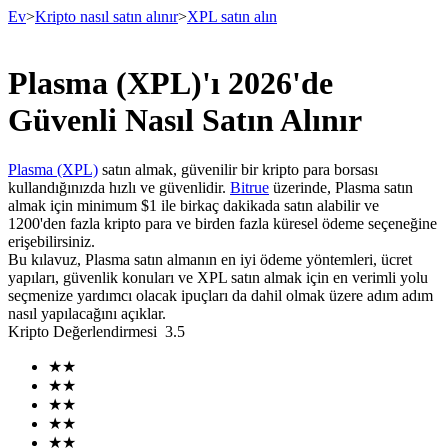
Ev
>
Kripto nasıl satın alınır
>
XPL satın alın
Plasma (XPL)'ı 2026'de
Vadeli İşlemler
Güvenli Nasıl Satın Alınır
Plasma (XPL)
satın almak, güvenilir bir kripto para borsası
kullandığınızda hızlı ve güvenlidir.
Bitrue
üzerinde, Plasma satın
almak için minimum $1 ile birkaç dakikada satın alabilir ve
1200'den fazla kripto para ve birden fazla küresel ödeme seçeneğine
erişebilirsiniz.
Bu kılavuz, Plasma satın almanın en iyi ödeme yöntemleri, ücret
yapıları, güvenlik konuları ve XPL satın almak için en verimli yolu
seçmenize yardımcı olacak ipuçları da dahil olmak üzere adım adım
USDT Vadeli İşlemleri
nasıl yapılacağını açıklar.
Kripto Değerlendirmesi
3.5
Teminat olarak USDT kullanan vadeli işlemler
★
★
★
★
★
★
★
★
★
★