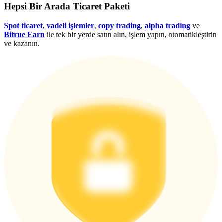
Hepsi Bir Arada Ticaret Paketi
Giriş yap
Üye ol
Spot ticaret
,
vadeli işlemler
,
copy trading
,
alpha trading
ve
Bitrue Earn
ile tek bir yerde satın alın, işlem yapın, otomatikleştirin
ve kazanın.