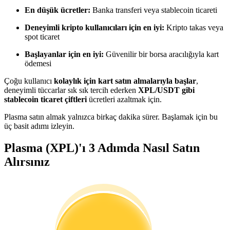
Kopya Tüccarı Olun
En düşük ücretler:
Banka transferi veya stablecoin ticareti
Kâr paylaşımı ve kopya ticaret komisyonlarının tadını çıkarın
Deneyimli kripto kullanıcıları için en iyi:
Kripto takas veya
spot ticaret
Başlayanlar için en iyi:
Güvenilir bir borsa aracılığıyla kart
ödemesi
Çoğu kullanıcı
kolaylık için kart satın almalarıyla başlar
,
deneyimli tüccarlar sık sık tercih ederken
XPL/USDT gibi
stablecoin ticaret çiftleri
ücretleri azaltmak için.
Plasma satın almak yalnızca birkaç dakika sürer. Başlamak için bu
üç basit adımı izleyin.
Bilgi
Plasma (XPL)'ı 3 Adımda Nasıl Satın
Ticaret bilgileri vb. dahil olmak üzere büyük veri analizi.
Alırsınız