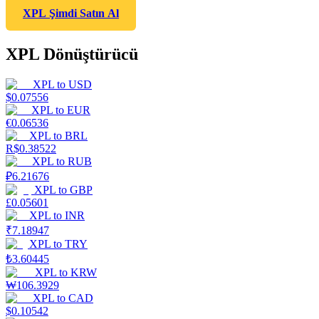
XPL Şimdi Satın Al
XPL Dönüştürücü
XPL
to
USD
$
0.07556
XPL
to
EUR
€
0.06536
XPL
to
BRL
R$
0.38522
XPL
to
RUB
₽
6.21676
XPL
to
GBP
£
0.05601
XPL
to
INR
₹
7.18947
XPL
to
TRY
₺
3.60445
XPL
to
KRW
₩
106.3929
XPL
to
CAD
$
0.10542