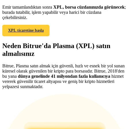
Emir tamamlandıktan sonra
XPL, borsa cüzdanınızda görünecek
;
burada tutabilir, işlem yapabilir veya harici bir cüzdana
çekebilirsiniz.
XPL ticaretine başla
Yönlendirme
Arkadaşını davet et, nakit ödüller kazan
Neden Bitrue'da Plasma (XPL) satın
almalısınız
BTC Welcome Rewards
Bitrue, Plasma satın almak için güvenli, hızlı ve esnek bir yol sunan
küresel olarak güvenilen bir kripto para borsasıdır. Bitrue, 2018'den
bu yana
dünya genelinde 41 milyondan fazla kullanıcıya
hizmet
vererek güvenilir ticaret altyapısı ve geniş bir kripto hizmetleri
yelpazesi sunmaktadır.
BTC Welcome Rewards