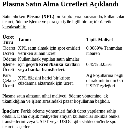
Plasma Satın Alma Ücretleri Açıklandı
Satın alırken
Plasma (XPL)
bir kripto para borsasında, kullanıcılar
BTR Kilitleme
ticaret, ödeme işleme ve para çekiş ile ilgili birkaç tür ücretle
karşılaşabilir.
BTR sahiplerine özel yatırımlar
Ücret
Tanım
Tipik Maliyet
Türü
Ticaret
XPL satın almak için spot emirleri
0.0089% Tanımdan
Ücreti
verirken alınan ücret.
itibaren
Ödeme
Kullanılarak yapılan satın almalar
İşleme
için geçerli
kredi/banka kartları
0.45%-3.03%
Ücreti
veya banka transferleri
.
Para
Ağ koşullarına bağlı
XPL öğesini harici bir kripto
Çekme
olarak minimum 0.5
cüzdanına aktarmak için ücret.
Ücreti
USDT eşdeğeri
Krediler
Plasma satın almanın nihai maliyeti, ödeme yöntemine, ağ
Kripto destekli borçlanma hizmeti
tıkanıklığına ve işlem sırasındaki pazar koşullarına bağlıdır.
İpuçları:
Farklı ödeme yöntemleri farklı ücret yapılarına sahip
olabilir. Daha düşük maliyetler arayan kullanıcılar sıklıkla banka
transferlerini veya USDT veya USDC gibi stablecoin'lerle spot
ticareti seçerler.