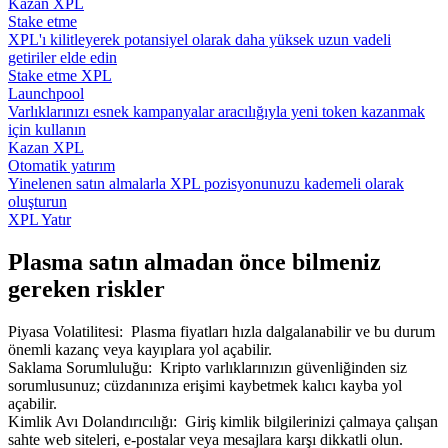
Kazan XPL
Stake etme
XPL'ı kilitleyerek potansiyel olarak daha yüksek uzun vadeli
getiriler elde edin
Stake etme XPL
Launchpool
Varlıklarınızı esnek kampanyalar aracılığıyla yeni token kazanmak
için kullanın
Kazan XPL
Otomatik yatırım
Yinelenen satın almalarla XPL pozisyonunuzu kademeli olarak
oluşturun
XPL Yatır
Plasma satın almadan önce bilmeniz
gereken riskler
Piyasa Volatilitesi
:
Plasma fiyatları hızla dalgalanabilir ve bu durum
önemli kazanç veya kayıplara yol açabilir.
Saklama Sorumluluğu
:
Kripto varlıklarınızın güvenliğinden siz
sorumlusunuz; cüzdanınıza erişimi kaybetmek kalıcı kayba yol
açabilir.
Kimlik Avı Dolandırıcılığı
:
Giriş kimlik bilgilerinizi çalmaya çalışan
sahte web siteleri, e-postalar veya mesajlara karşı dikkatli olun.