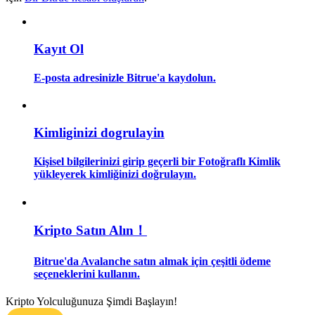
Rehber
Kayıt Ol
Vadeli İşlemler Başlangıç Kılavuzu
E-posta adresinizle Bitrue'a kaydolun.
Kimliginizi dogrulayin
Kişisel bilgilerinizi girip geçerli bir Fotoğraflı Kimlik
yükleyerek kimliğinizi doğrulayın.
Ticaret stratejileri
Nasıl kârlı kalabileceğinizi öğrenin
Kripto Satın Alın！
Bitrue'da Avalanche satın almak için çeşitli ödeme
seçeneklerini kullanın.
Kripto Yolculuğunuza Şimdi Başlayın!