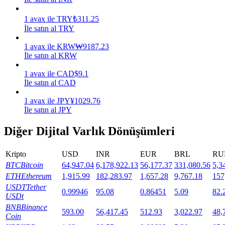
Staking
1
avax
ile
TRY
₺
311.25
İle satın al TRY
Yüksek getiri ve anında erişim
1
avax
ile
KRW
₩
9187.23
İle satın al KRW
1
avax
ile
CAD
$
9.1
İle satın al CAD
1
avax
ile
JPY
¥
1029.76
İle satın al JPY
Diğer Dijital Varlık Dönüşümleri
Launchpool
Kripto
USD
INR
EUR
BRL
RU
Popüler token'lar kazanmak için esnek staking
BTC
Bitcoin
64,947.04
6,178,922.13
56,177.37
331,080.56
5,3
ETH
Ethereum
1,915.99
182,283.97
1,657.28
9,767.18
157
USDT
Tether
0.99946
95.08
0.86451
5.09
82.
USDt
BNB
Binance
593.00
56,417.45
512.93
3,022.97
48,
Coin