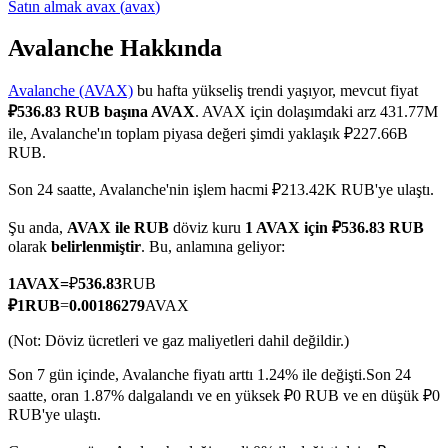
Satın almak
avax
(
avax
)
Avalanche Hakkında
Avalanche (AVAX)
bu hafta yükseliş trendi yaşıyor, mevcut fiyat
COIN-M Vadeli İşlemleri
₽536.83 RUB başına AVAX
. AVAX için dolaşımdaki arz 431.77M
Kripto Para Vadeli İşlemleri
ile, Avalanche'ın toplam piyasa değeri şimdi yaklaşık ₽227.66B
RUB.
Son 24 saatte, Avalanche'nin işlem hacmi ₽213.42K RUB'ye ulaştı.
TradFi
Şu anda,
AVAX ile RUB
döviz kuru
1 AVAX için ₽536.83 RUB
Hisse senetleri, döviz, değerli metaller ve emtia türevleri
olarak
belirlenmiştir
. Bu, anlamına geliyor:
1
AVAX
=
₽
536.83
RUB
₽
1
RUB
=
0.00186279
AVAX
(Not: Döviz ücretleri ve gaz maliyetleri dahil değildir.)
Son 7 gün içinde, Avalanche fiyatı arttı 1.24% ile değişti.
Son 24
saatte, oran 1.87% dalgalandı ve en yüksek ₽0 RUB ve en düşük ₽0
RUB'ye ulaştı.
USDC Vadeli İşlemleri