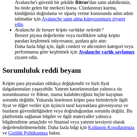
Avalanche'ı güvenli bir şekilde
Bitrue
'dan satın alabilirsiniz,
Deposit & Trade BTC to Share 25000 USDT prize pool!
bu önde gelen bir merkezi borsa. Cüzdanınızı kurma,
kimliğinizi doğrulama ve sipariş verme konusunda adım adım
talimatlar için
Avalanche satın alma kılavuzumuzu ziyaret
edin
.
Deposit CASHCAT & Win
Avalanche ile benzer kripto varlıklar nelerdir?
Benzer piyasa değerlerine veya özelliklere sahip kripto
Share 500000 CASHCAT prize pool
paraları keşfetmek istiyorsanız, şunlara göz atın:
Daha fazla bilgi için, ilgili coinleri ve altcoinleri kategori veya
performansa göre keşfetmek için
Avalanche varlık sayfamızı
ziyaret edin.
Exclusive for BitMart Users
Sorumluluk reddi beyanı
Register & Trade to Win 500,000 USDT
Kripto para piyasaları oldukça değişkendir ve hızlı fiyat
dalgalanmaları yaşayabilir. Yatırım kararlarınızdan yalnızca siz
sorumlusunuz ve Bitrue, maruz kalabileceğiniz hiçbir kayıptan
sorumlu değildir. Yukarıda listelenen kripto para birimleriyle ilgili
Precious Metals Trading Carnival
fiyat ve diğer veriler için üçüncü taraf kaynaklara güveniyoruz ve
bunların güvenilirliğinden veya doğruluğundan sorumlu değiliz. Bu
Trade Gold & Silver · 33,333 USDT Bonus
platformda sağlanan bilgiler ve ilgili materyaller yalnızca
bilgilendirme amaçlıdır ve finansal veya yatırım tavsiyesi olarak
değerlendirilmemelidir. Daha fazla bilgi için
Kullanım Koşullarımıza
ve
Gizlilik Politikamıza
bakın.