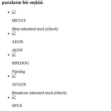
paraların bir seçkisi.
METAX
Otomatik Yatırım
Meta tokenized stock (xStock)
Uzun vadeli kâr ve esnek çıkarlar elde edin
AEON
AEON
PIPEDOG
Pipedog
Stake Etmeyi Öğrenin
AVGOX
Pasif gelir kazanma hakkında bilgi edinin
Broadcom tokenized stock (xStock)
Bitrue
AI
SPYX