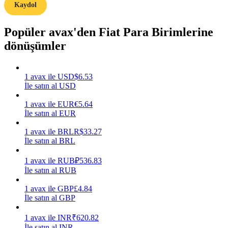
Kaydol
Kazan
Popüler avax'den Fiat Para Birimlerine
dönüşümler
1
avax
ile
USD
$
6.53
İle satın al USD
1
avax
ile
EUR
€
5.64
İle satın al EUR
Power Piggy
1
avax
ile
BRL
R$
33.27
İle satın al BRL
Günlük rekabetçi ödüller kazanın
1
avax
ile
RUB
₽
536.83
İle satın al RUB
1
avax
ile
GBP
£
4.84
İle satın al GBP
1
avax
ile
INR
₹
620.82
İle satın al INR