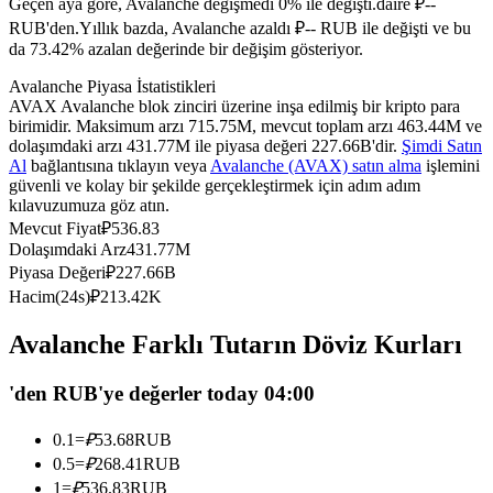
Geçen aya göre, Avalanche değişmedi 0% ile değişti.daire ₽--
USDC'yi teminat olarak kullanan vadeli işlemler
RUB'den.
Yıllık bazda, Avalanche azaldı ₽-- RUB ile değişti ve bu
da 73.42% azalan değerinde bir değişim gösteriyor.
Avalanche Piyasa İstatistikleri
AVAX Avalanche blok zinciri üzerine inşa edilmiş bir kripto para
birimidir. Maksimum arzı 715.75M, mevcut toplam arzı 463.44M ve
dolaşımdaki arzı 431.77M ile piyasa değeri 227.66B'dir.
Şimdi Satın
Al
bağlantısına tıklayın veya
Avalanche (AVAX) satın alma
işlemini
güvenli ve kolay bir şekilde gerçekleştirmek için adım adım
kılavuzumuza göz atın.
Mevcut Fiyat
₽
536.83
Kopya Ticaret
Dolaşımdaki Arz
431.77M
Piyasa Değeri
₽
227.66B
En iyi traderlarla güçlerinizi birleştirin
Hacim(24s)
₽
213.42K
Avalanche Farklı Tutarın Döviz Kurları
'den RUB'ye değerler today 04:00
0.1
=
₽
53.68
RUB
0.5
=
₽
268.41
RUB
1
=
₽
536.83
RUB