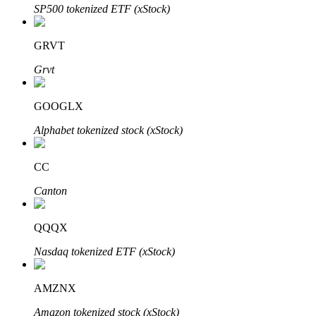
SP500 tokenized ETF (xStock)
GRVT
Grvt
Bitrue Ortakları
GOOGLX
Alphabet tokenized stock (xStock)
CC
Canton
QQQX
Bitrue İş Ortağı
Nasdaq tokenized ETF (xStock)
Kullanıcı başına %65'e kadar komisyon!
AMZNX
Amazon tokenized stock (xStock)