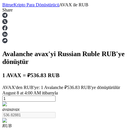
Bitrue
Kripto Para Dönüştürücü
AVAX
ile
RUB
Share
Vadeli İşlemler
Avalanche
avax
'yi Russian Ruble
RUB
'ye
dönüştür
1 AVAX = ₽536.83 RUB
USDT Vadeli İşlemleri
AVAX'den RUB'ye: 1 Avalanche ₽536.83 RUB'ye dönüştürülür
August 8 at 4:00 AM itibarıyla
Teminat olarak USDT kullanan vadeli işlemler
avax
avax
RUB