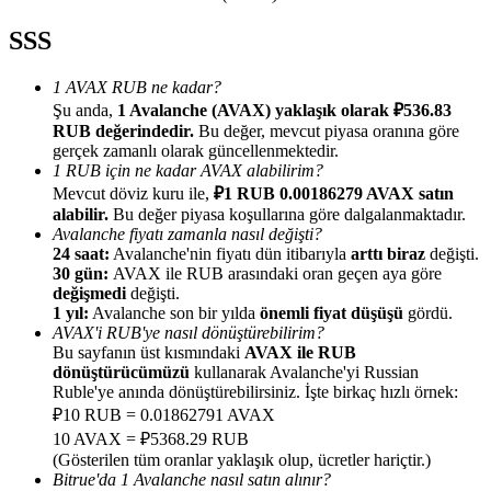
SSS
1 AVAX RUB ne kadar?
Şu anda,
1 Avalanche (AVAX) yaklaşık olarak ₽536.83
Yönlendirme
RUB değerindedir.
Bu değer, mevcut piyasa oranına göre
gerçek zamanlı olarak güncellenmektedir.
Arkadaşını davet et, nakit ödüller kazan
1 RUB için ne kadar AVAX alabilirim?
Mevcut döviz kuru ile,
₽1 RUB 0.00186279 AVAX satın
BTC Welcome Rewards
alabilir.
Bu değer piyasa koşullarına göre dalgalanmaktadır.
Avalanche fiyatı zamanla nasıl değişti?
24 saat:
Avalanche'nin fiyatı dün itibarıyla
arttı biraz
değişti.
30 gün:
AVAX ile RUB arasındaki oran geçen aya göre
değişmedi
değişti.
1 yıl:
Avalanche son bir yılda
önemli fiyat düşüşü
gördü.
AVAX'i RUB'ye nasıl dönüştürebilirim?
Bu sayfanın üst kısmındaki
AVAX ile RUB
dönüştürücümüzü
kullanarak Avalanche'yi Russian
Ruble'ye anında dönüştürebilirsiniz. İşte birkaç hızlı örnek:
₽10 RUB = 0.01862791 AVAX
10 AVAX = ₽5368.29 RUB
(Gösterilen tüm oranlar yaklaşık olup, ücretler hariçtir.)
BTC Welcome Rewards
Bitrue'da 1 Avalanche nasıl satın alınır?