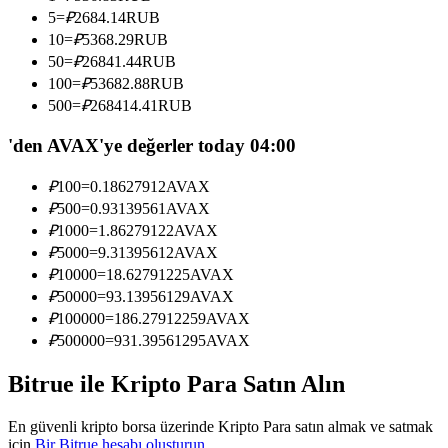
Kopya Tüccarı Olun
5
=
₽
2684.14
RUB
10
=
₽
5368.29
RUB
Kâr paylaşımı ve kopya ticaret komisyonlarının tadını çıkarın
50
=
₽
26841.44
RUB
100
=
₽
53682.88
RUB
500
=
₽
268414.41
RUB
'den AVAX'ye değerler today 04:00
₽
100
=
0.18627912
AVAX
₽
500
=
0.93139561
AVAX
₽
1000
=
1.86279122
AVAX
₽
5000
=
9.31395612
AVAX
Bilgi
₽
10000
=
18.62791225
AVAX
Ticaret bilgileri vb. dahil olmak üzere büyük veri analizi.
₽
50000
=
93.13956129
AVAX
₽
100000
=
186.27912259
AVAX
₽
500000
=
931.39561295
AVAX
Bitrue ile Kripto Para Satın Alın
En güvenli kripto borsa üzerinde Kripto Para satın almak ve satmak
için
Bir Bitrue hesabı oluşturun
.