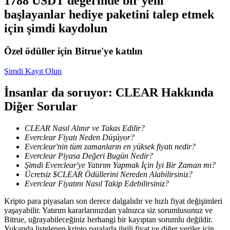
1788 USDT değerinde bir yeni
Kopya Tüccarı Olun
başlayanlar hediye paketini talep etmek
Kâr paylaşımı ve kopya ticaret komisyonlarının tadını çıkarın
için şimdi kaydolun
Özel ödüller için Bitrue'ye katılın
Şimdi Kayıt Olun
İnsanlar da soruyor: CLEAR Hakkında
Diğer Sorular
CLEAR Nasıl Alınır ve Takas Edilir?
Bilgi
Everclear Fiyatı Neden Düşüyor?
Everclear'nin tüm zamanların en yüksek fiyatı nedir?
Ticaret bilgileri vb. dahil olmak üzere büyük veri analizi.
Everclear Piyasa Değeri Bugün Nedir?
Şimdi Everclear'ye Yatırım Yapmak İçin İyi Bir Zaman mı?
Ücretsiz $CLEAR Ödüllerini Nereden Alabilirsiniz?
Everclear Fiyatını Nasıl Takip Edebilirsiniz?
Kripto para piyasaları son derece dalgalıdır ve hızlı fiyat değişimleri
yaşayabilir. Yatırım kararlarınızdan yalnızca siz sorumlusunuz ve
Bitrue, uğrayabileceğiniz herhangi bir kayıptan sorumlu değildir.
Yukarıda listelenen kripto paralarla ilgili fiyat ve diğer veriler için