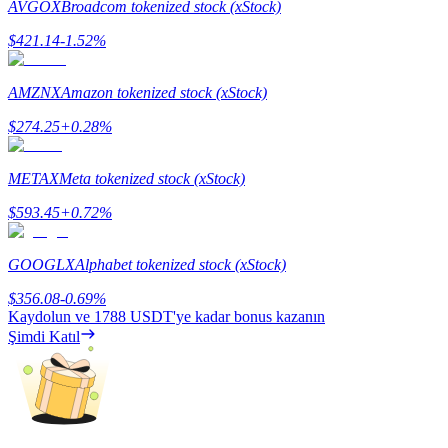
AVGOX
Broadcom tokenized stock (xStock)
Staking
$
421.14
-1.52
%
Yüksek getiri ve anında erişim
AMZNX
Amazon tokenized stock (xStock)
$
274.25
+
0.28
%
METAX
Meta tokenized stock (xStock)
$
593.45
+
0.72
%
GOOGLX
Alphabet tokenized stock (xStock)
Launchpool
$
356.08
-0.69
%
Popüler token'lar kazanmak için esnek staking
Kaydolun ve
1788 USDT
'ye kadar bonus kazanın
Şimdi Katıl