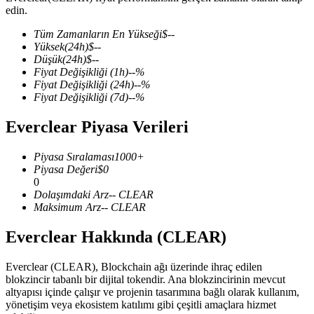
edin.
Tüm Zamanların En Yükseği
$
--
Yüksek
(24h)
$
--
Düşük
(24h)
$
--
COIN-M Vadeli İşlemleri
Fiyat Değişikliği
(1h)
--
%
Fiyat Değişikliği
(24h)
--
%
Kripto Para Vadeli İşlemleri
Fiyat Değişikliği
(7d)
--
%
Everclear Piyasa Verileri
TradFi
Piyasa Sıralaması
1000+
Hisse senetleri, döviz, değerli metaller ve emtia türevleri
Piyasa Değeri
$
0
0
Dolaşımdaki Arz
--
CLEAR
Maksimum Arz
--
CLEAR
Everclear Hakkında (CLEAR)
Everclear (CLEAR), Blockchain ağı üzerinde ihraç edilen
blokzincir tabanlı bir dijital tokendir. Ana blokzincirinin mevcut
altyapısı içinde çalışır ve projenin tasarımına bağlı olarak kullanım,
yönetişim veya ekosistem katılımı gibi çeşitli amaçlara hizmet
USDC Vadeli İşlemleri