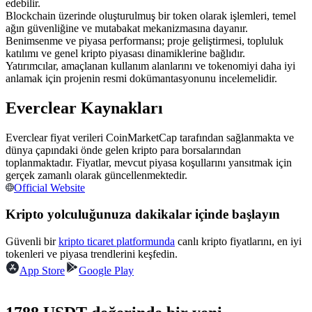
edebilir.
USDC'yi teminat olarak kullanan vadeli işlemler
Blockchain üzerinde oluşturulmuş bir token olarak işlemleri, temel
ağın güvenliğine ve mutabakat mekanizmasına dayanır.
Benimsenme ve piyasa performansı; proje geliştirmesi, topluluk
katılımı ve genel kripto piyasası dinamiklerine bağlıdır.
Yatırımcılar, amaçlanan kullanım alanlarını ve tokenomiyi daha iyi
anlamak için projenin resmi dokümantasyonunu incelemelidir.
Everclear Kaynakları
Everclear fiyat verileri CoinMarketCap tarafından sağlanmakta ve
dünya çapındaki önde gelen kripto para borsalarından
Kopya Ticaret
toplanmaktadır. Fiyatlar, mevcut piyasa koşullarını yansıtmak için
gerçek zamanlı olarak güncellenmektedir.
En iyi traderlarla güçlerinizi birleştirin
Official Website
Kripto yolculuğunuza dakikalar içinde başlayın
Güvenli bir
kripto ticaret platformunda
canlı kripto fiyatlarını, en iyi
tokenleri ve piyasa trendlerini keşfedin.
App Store
Google Play