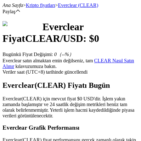
Ana Sayfa
>
Kripto fiyatları
>
Everclear
(CLEAR)
Paylaş
Everclear
Vadeli İşlemler
Fiyat
CLEAR
/USD: $
0
Bugünkü Fiyat Değişimi
:
0
（
--
%）
Everclear satın almaktan emin değilseniz, tam
CLEAR Nasıl Satın
Alınır
kılavuzumuza bakın.
Veriler saat (UTC+8) tarihinde güncellendi
Everclear(CLEAR) Fiyatı Bugün
USDT Vadeli İşlemleri
Everclear(CLEAR) için mevcut fiyat $0 USD'dir. İşlem yakın
zamanda başlamıştır ve 24 saatlik değişim metrikleri henüz tam
Teminat olarak USDT kullanan vadeli işlemler
olarak belirlenmemiştir. Yeterli işlem hacmi kaydedildiğinde piyasa
verileri görüntülenecektir.
Everclear Grafik Performansı
Everclear(CLEAR) fiyat performansını gerçek zamanlı olarak takip