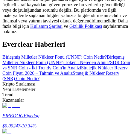
üçüncü taraf kaynaklara güveniyoruz ve bu verilerin güvenilirliği
veya doğruluğundan sorumlu değiliz. Bu platformda ve ilgili
Rehber
materyallerde sağlanan bilgiler yalnızca bilgilendirme amaçlıdır ve
finansal veya yatırım tavsiyesi olarak değerlendirilmemelidir. Daha
Vadeli İşlemler Başlangıç Kılavuzu
fazla bilgi için
Kullanım Şartları
ve
Gizlilik Politikası
sayfalarımıza
bakınız.
Everclear Haberleri
Birleşmiş Milletler Nükleer Fonu (UNNF) Coin Nedir?
Birleşmiş
Milletler Nükleer Fonu (UNNF) Token'ı Nereden Alınır?
SDR Coin
vs SNR Coin - İki Trendy Coin'in Analizi
Stratejik Nükleer Rezerv
Coin Fiyatı 2026 – Tahmin ve Analiz
Stratejik Nükleer Rezerv
(SNR) Coin Nedir?
Kripto Sıralaması
Ticaret stratejileri
Yeni Listelemeler
Nasıl kârlı kalabileceğinizi öğrenin
Trend
Kazananlar
PIPEDOG
Pipedog
$
0.00247
-10.34
%