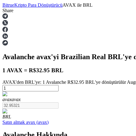
Bitrue
Kripto Para Dönüştürücü
AVAX
ile
BRL
Share
Vadeli İşlemler
Avalanche
avax
'yi Brazilian Real
BRL
'ye 
1 AVAX = R$32.95 BRL
AVAX'den BRL'ye: 1 Avalanche R$32.95 BRL'ye dönüştürülür August
USDT Vadeli İşlemleri
avax
avax
Teminat olarak USDT kullanan vadeli işlemler
BRL
Satın almak
avax
(
avax
)
Avalanche Hakkında