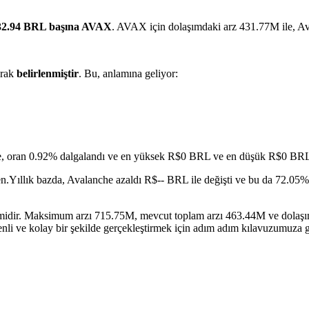
2.94 BRL başına AVAX
. AVAX için dolaşımdaki arz 431.77M ile, A
arak
belirlenmiştir
. Bu, anlamına geliyor:
e, oran 0.92% dalgalandı ve en yüksek R$0 BRL ve en düşük R$0 BRL'
en.
Yıllık bazda, Avalanche azaldı R$-- BRL ile değişti ve bu da 72.05% 
rimidir. Maksimum arzı 715.75M, mevcut toplam arzı 463.44M ve dolaşı
nli ve kolay bir şekilde gerçekleştirmek için adım adım kılavuzumuza g