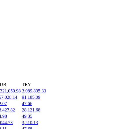
UB
TRY
,321,050.98
3,089,895.33
57,028.14
91,185.09
2.07
47.66
8,427.82
28,121.68
4.98
49.35
,044.73
3,510.13
2.11
47.68