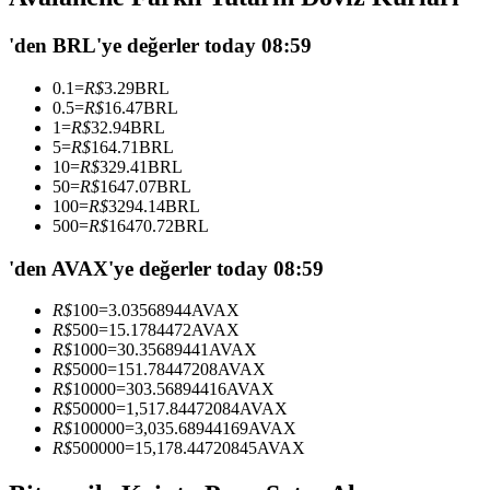
USDC'yi teminat olarak kullanan vadeli işlemler
'den BRL'ye değerler today 08:59
0.1
=
R$
3.29
BRL
0.5
=
R$
16.47
BRL
1
=
R$
32.94
BRL
5
=
R$
164.71
BRL
10
=
R$
329.41
BRL
50
=
R$
1647.07
BRL
100
=
R$
3294.14
BRL
500
=
R$
16470.72
BRL
Kopya Ticaret
'den AVAX'ye değerler today 08:59
En iyi traderlarla güçlerinizi birleştirin
R$
100
=
3.03568944
AVAX
R$
500
=
15.1784472
AVAX
R$
1000
=
30.35689441
AVAX
R$
5000
=
151.78447208
AVAX
R$
10000
=
303.56894416
AVAX
R$
50000
=
1,517.84472084
AVAX
R$
100000
=
3,035.68944169
AVAX
R$
500000
=
15,178.44720845
AVAX