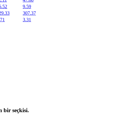
6.52
9.59
29.33
307.37
.71
3.31
 bir seçkisi.