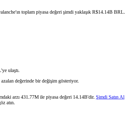
valanche'ın toplam piyasa değeri şimdi yaklaşık R$14.14B BRL.
ye ulaştı.
azalan değerinde bir değişim gösteriyor.
mdaki arzı 431.77M ile piyasa değeri 14.14B'dir.
Şimdi Satın Al
öz atın.