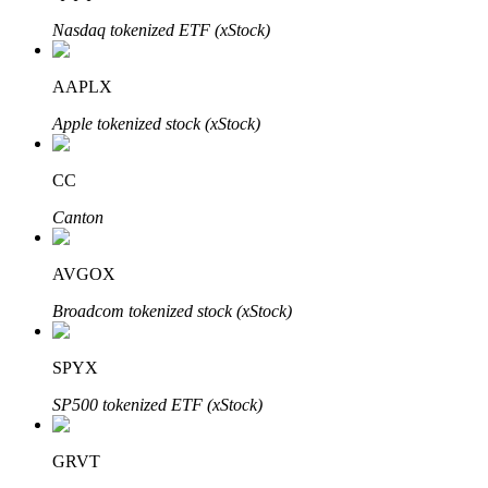
Nasdaq tokenized ETF (xStock)
BTR Kilitleme
AAPLX
BTR sahiplerine özel yatırımlar
Apple tokenized stock (xStock)
CC
Canton
AVGOX
Broadcom tokenized stock (xStock)
Krediler
Kripto destekli borçlanma hizmeti
SPYX
SP500 tokenized ETF (xStock)
GRVT