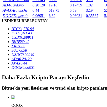
ADA
Cardano
0.20120
19.16
0.17459
1.02
1
Staking
AVAX
Avalanche
6.44
613.75
5.59
32.94
5
DOGE
Dogecoin
0.06951
6.62
0.06031
0.35537
5
Yüksek getiri ve anında erişim
USD
INR
EUR
BRL
RUB
TRY
BTC
64,770.94
ETH
1,911.43
USDT
0.99911
BNB
589.49
XRP
1.03
SOL
73.58
USDC
0.99949
ADA
0.20120
AVAX
6.44
Launchpool
DOGE
0.06951
Popüler token'lar kazanmak için esnek staking
Daha Fazla Kripto Parayı Keşfedin
Bitrue
'da yeni listelenen ve trend olan kripto paraların
QQQX