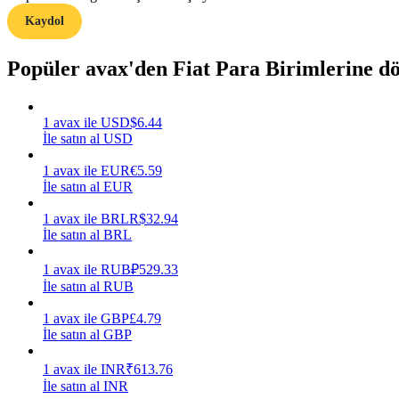
Kaydol
Rehber
Popüler avax'den Fiat Para Birimlerine d
Vadeli İşlemler Başlangıç Kılavuzu
1
avax
ile
USD
$
6.44
İle satın al USD
1
avax
ile
EUR
€
5.59
İle satın al EUR
1
avax
ile
BRL
R$
32.94
İle satın al BRL
Ticaret stratejileri
1
avax
ile
RUB
₽
529.33
Nasıl kârlı kalabileceğinizi öğrenin
İle satın al RUB
1
avax
ile
GBP
£
4.79
İle satın al GBP
1
avax
ile
INR
₹
613.76
İle satın al INR