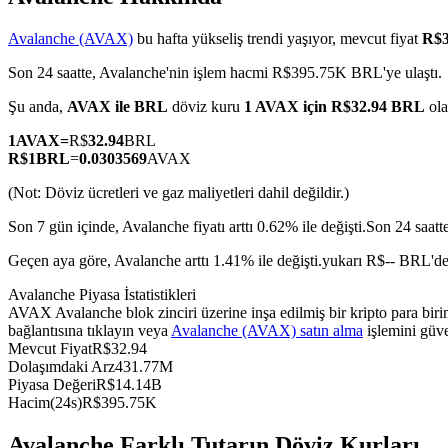
Avalanche (AVAX)
bu hafta yükseliş trendi yaşıyor, mevcut fiyat
R$3
Son 24 saatte, Avalanche'nin işlem hacmi R$395.75K BRL'ye ulaştı.
COIN-M Vadeli İşlemleri
Şu anda,
AVAX ile BRL
döviz kuru
1 AVAX için R$32.94 BRL
ol
Kripto Para Vadeli İşlemleri
1
AVAX
=
R$
32.94
BRL
R$
1
BRL
=
0.0303569
AVAX
(Not: Döviz ücretleri ve gaz maliyetleri dahil değildir.)
TradFi
Son 7 gün içinde, Avalanche fiyatı arttı 0.62% ile değişti.
Son 24 saatt
Hisse senetleri, döviz, değerli metaller ve emtia türevleri
Geçen aya göre, Avalanche arttı 1.41% ile değişti.yukarı R$-- BRL'd
Avalanche Piyasa İstatistikleri
AVAX Avalanche blok zinciri üzerine inşa edilmiş bir kripto para bi
bağlantısına tıklayın veya
Avalanche (AVAX) satın alma
işlemini güve
Mevcut Fiyat
R$
32.94
Dolaşımdaki Arz
431.77M
Piyasa Değeri
R$
14.14B
Hacim(24s)
R$
395.75K
USDC Vadeli İşlemleri
Avalanche Farklı Tutarın Döviz Kurları