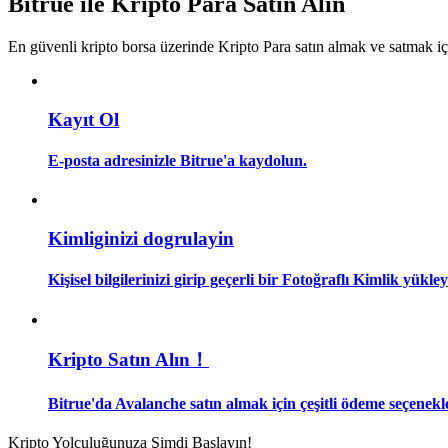
Bitrue ile Kripto Para Satın Alın
Kopya Tüccarı Olun
En güvenli kripto borsa üzerinde Kripto Para satın almak ve satmak i
Kâr paylaşımı ve kopya ticaret komisyonlarının tadını çıkarın
Kayıt Ol
E-posta adresinizle Bitrue'a kaydolun.
Kimliginizi dogrulayin
Bilgi
Kişisel bilgilerinizi girip geçerli bir Fotoğraflı Kimlik yükl
Ticaret bilgileri vb. dahil olmak üzere büyük veri analizi.
Kripto Satın Alın！
Bitrue'da Avalanche satın almak için çeşitli ödeme seçenekle
Kripto Yolculuğunuza Şimdi Başlayın!