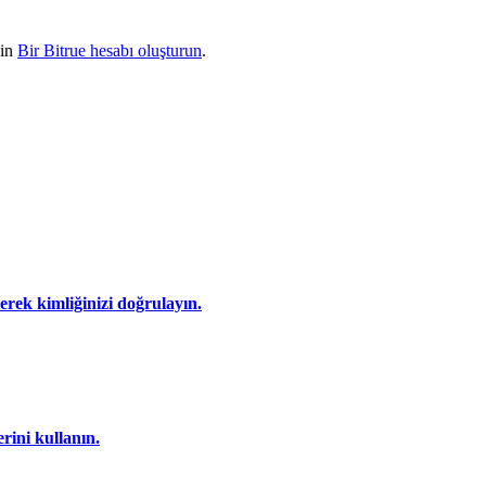
çin
Bir Bitrue hesabı oluşturun
.
eyerek kimliğinizi doğrulayın.
rini kullanın.