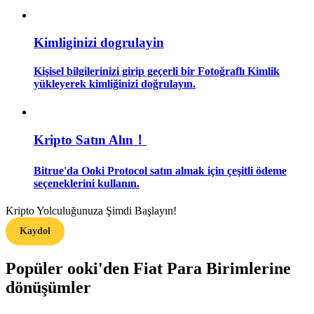
Rehber
Kimliginizi dogrulayin
Vadeli İşlemler Başlangıç Kılavuzu
Kişisel bilgilerinizi girip geçerli bir Fotoğraflı Kimlik
yükleyerek kimliğinizi doğrulayın.
Kripto Satın Alın！
Bitrue'da Ooki Protocol satın almak için çeşitli ödeme
seçeneklerini kullanın.
Ticaret stratejileri
Kripto Yolculuğunuza Şimdi Başlayın!
Nasıl kârlı kalabileceğinizi öğrenin
Kaydol
Popüler ooki'den Fiat Para Birimlerine
dönüşümler