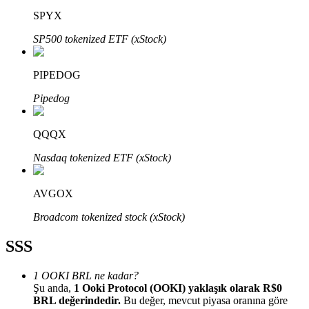
SPYX
SP500 tokenized ETF (xStock)
PIPEDOG
Bitrue Ortakları
Pipedog
QQQX
Nasdaq tokenized ETF (xStock)
AVGOX
Broadcom tokenized stock (xStock)
Bitrue İş Ortağı
SSS
Kullanıcı başına %65'e kadar komisyon!
1 OOKI BRL ne kadar?
Şu anda,
1 Ooki Protocol (OOKI) yaklaşık olarak R$0
BRL değerindedir.
Bu değer, mevcut piyasa oranına göre