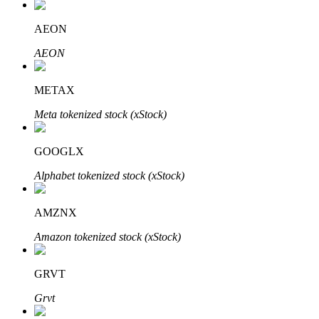
AEON
AEON
Otomatik Yatırım
Uzun vadeli kâr ve esnek çıkarlar elde edin
METAX
Meta tokenized stock (xStock)
GOOGLX
Alphabet tokenized stock (xStock)
AMZNX
Stake Etmeyi Öğrenin
Amazon tokenized stock (xStock)
Pasif gelir kazanma hakkında bilgi edinin
GRVT
Bitrue
AI
Grvt