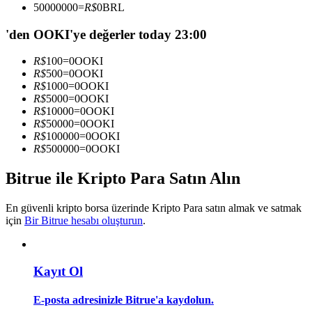
50000000
=
R$
0
BRL
Kopya Tüccarı Olun
'den OOKI'ye değerler today 23:00
Kâr paylaşımı ve kopya ticaret komisyonlarının tadını çıkarın
R$
100
=
0
OOKI
R$
500
=
0
OOKI
R$
1000
=
0
OOKI
R$
5000
=
0
OOKI
R$
10000
=
0
OOKI
R$
50000
=
0
OOKI
R$
100000
=
0
OOKI
R$
500000
=
0
OOKI
Bitrue ile Kripto Para Satın Alın
Bilgi
Ticaret bilgileri vb. dahil olmak üzere büyük veri analizi.
En güvenli kripto borsa üzerinde Kripto Para satın almak ve satmak
için
Bir Bitrue hesabı oluşturun
.
Kayıt Ol
E-posta adresinizle Bitrue'a kaydolun.