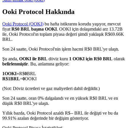
Ooki Protocol Hakkında
Ooki Protocol (OOKI)
bu hafta istikrarını korudu yaşıyor, mevcut
COIN-M Vadeli İşlemleri
fiyat
R$0 BRL başına OOKI
. OOKI için dolaşımdaki arz 13.72B
ile, Ooki Protocol'ın toplam piyasa değeri şimdi yaklaşık R$69.66K
Kripto Para Vadeli İşlemleri
BRL.
Son 24 saatte, Ooki Protocol'nin işlem hacmi R$0 BRL'ye ulaştı.
TradFi
Şu anda,
OOKI ile BRL
döviz kuru
1 OOKI için R$0 BRL
olarak
belirlenmiştir
. Bu, anlamına geliyor:
Hisse senetleri, döviz, değerli metaller ve emtia türevleri
1
OOKI
=
R$
0
BRL
R$
1
BRL
=
0
OOKI
(Not: Döviz ücretleri ve gaz maliyetleri dahil değildir.)
Son 24 saatte, oran 0% dalgalandı ve en yüksek R$0 BRL ve en
düşük R$0 BRL'ye ulaştı.
Yıllık bazda, Ooki Protocol azaldı R$-- BRL ile değişti ve bu da
99.91% azalan değerinde bir değişim gösteriyor.
USDC Vadeli İşlemleri
Ooki Protocol Piyasa İstatistikleri