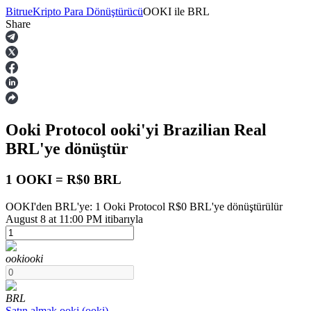
Bitrue
Kripto Para Dönüştürücü
OOKI
ile
BRL
Share
Vadeli İşlemler
Ooki Protocol
ooki
'yi Brazilian Real
BRL
'ye dönüştür
1 OOKI = R$0 BRL
OOKI'den BRL'ye: 1 Ooki Protocol R$0 BRL'ye dönüştürülür
USDT Vadeli İşlemleri
August 8 at 11:00 PM itibarıyla
Teminat olarak USDT kullanan vadeli işlemler
ooki
ooki
BRL
Satın almak
ooki
(
ooki
)