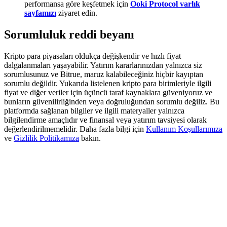
performansa göre keşfetmek için
Ooki Protocol varlık
Deposit & Trade BTC to Share 25000 USDT prize pool!
sayfamızı
ziyaret edin.
Sorumluluk reddi beyanı
Deposit CASHCAT & Win
Kripto para piyasaları oldukça değişkendir ve hızlı fiyat
Share 500000 CASHCAT prize pool
dalgalanmaları yaşayabilir. Yatırım kararlarınızdan yalnızca siz
sorumlusunuz ve Bitrue, maruz kalabileceğiniz hiçbir kayıptan
sorumlu değildir. Yukarıda listelenen kripto para birimleriyle ilgili
fiyat ve diğer veriler için üçüncü taraf kaynaklara güveniyoruz ve
bunların güvenilirliğinden veya doğruluğundan sorumlu değiliz. Bu
Exclusive for BitMart Users
platformda sağlanan bilgiler ve ilgili materyaller yalnızca
bilgilendirme amaçlıdır ve finansal veya yatırım tavsiyesi olarak
Register & Trade to Win 500,000 USDT
değerlendirilmemelidir. Daha fazla bilgi için
Kullanım Koşullarımıza
ve
Gizlilik Politikamıza
bakın.
Precious Metals Trading Carnival
Trade Gold & Silver · 33,333 USDT Bonus