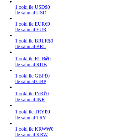
1
ooki
ile
USD
$
0
Kazan
İle satın al USD
1
ooki
ile
EUR
€
0
İle satın al EUR
1
ooki
ile
BRL
R$
0
İle satın al BRL
1
ooki
ile
RUB
₽
0
İle satın al RUB
1
ooki
ile
GBP
£
0
Power Piggy
İle satın al GBP
Günlük rekabetçi ödüller kazanın
1
ooki
ile
INR
₹
0
İle satın al INR
1
ooki
ile
TRY
₺
0
İle satın al TRY
1
ooki
ile
KRW
₩
0
İle satın al KRW