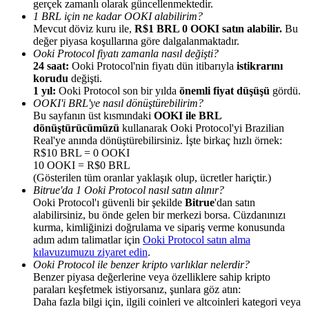
gerçek zamanlı olarak güncellenmektedir.
1 BRL için ne kadar OOKI alabilirim?
Mevcut döviz kuru ile,
R$1 BRL 0 OOKI satın alabilir.
Bu
değer piyasa koşullarına göre dalgalanmaktadır.
Ooki Protocol fiyatı zamanla nasıl değişti?
24 saat:
Ooki Protocol'nin fiyatı dün itibarıyla
istikrarını
korudu
değişti.
Yönlendirme
1 yıl:
Ooki Protocol son bir yılda
önemli fiyat düşüşü
gördü.
Arkadaşını davet et, nakit ödüller kazan
OOKI'i BRL'ye nasıl dönüştürebilirim?
Bu sayfanın üst kısmındaki
OOKI ile BRL
BTC Welcome Rewards
dönüştürücümüzü
kullanarak Ooki Protocol'yi Brazilian
Real'ye anında dönüştürebilirsiniz. İşte birkaç hızlı örnek:
R$10 BRL = 0 OOKI
10 OOKI = R$0 BRL
(Gösterilen tüm oranlar yaklaşık olup, ücretler hariçtir.)
Bitrue'da 1 Ooki Protocol nasıl satın alınır?
Ooki Protocol'ı güvenli bir şekilde
Bitrue
'dan satın
alabilirsiniz, bu önde gelen bir merkezi borsa. Cüzdanınızı
kurma, kimliğinizi doğrulama ve sipariş verme konusunda
adım adım talimatlar için
Ooki Protocol satın alma
kılavuzumuzu ziyaret edin
.
Ooki Protocol ile benzer kripto varlıklar nelerdir?
Benzer piyasa değerlerine veya özelliklere sahip kripto
paraları keşfetmek istiyorsanız, şunlara göz atın:
BTC Welcome Rewards
Daha fazla bilgi için, ilgili coinleri ve altcoinleri kategori veya