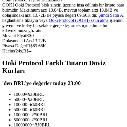
OOKI Ooki Protocol blok zinciri üzerine inşa edilmiş bir kripto para
USDC'yi teminat olarak kullanan vadeli işlemler
birimidir. Maksimum arzı 13.84B, mevcut toplam arzı 13.84B ve
dolaşımdaki arzı 13.72B ile piyasa değeri 69.66K'dir.
Şimdi Satın Al
bağlantısına tıklayın veya
Ooki Protocol (OOKI) satın alma
işlemini
güvenli ve kolay bir şekilde gerçekleştirmek için adım adım
kılavuzumuza göz atın.
Mevcut Fiyat
R$
0
Dolaşımdaki Arz
13.72B
Piyasa Değeri
R$
69.66K
Hacim(24s)
R$
--
Ooki Protocol Farklı Tutarın Döviz
Kopya Ticaret
Kurları
En iyi traderlarla güçlerinizi birleştirin
'den BRL'ye değerler today 23:00
10000
=
R$
0
BRL
50000
=
R$
0
BRL
100000
=
R$
0
BRL
500000
=
R$
0
BRL
1000000
=
R$
0
BRL
5000000
=
R$
0
BRL
10000000
=
R$
0
BRL