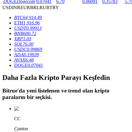
DOGE
Dogecoin
0.07041
6.70
0.06091
0.35783
5.7
USD
INR
EUR
BRL
RUB
TRY
BTC
64,914.49
BTR Kilitleme
ETH
1,916.96
USDT
0.99913
BTR sahiplerine özel yatırımlar
BNB
600.72
XRP
1.03
SOL
76.00
USDC
0.99869
ADA
0.19939
AVAX
6.48
DOGE
0.07041
Daha Fazla Kripto Parayı Keşfedin
Krediler
Bitrue
'da yeni listelenen ve trend olan kripto
paraların bir seçkisi.
Kripto destekli borçlanma hizmeti
CC
Canton