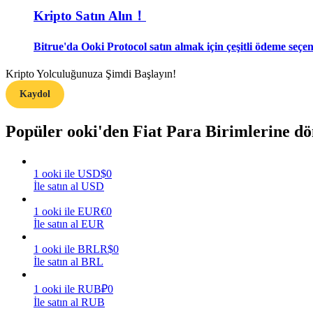
Kripto Satın Alın！
Rehber
Bitrue'da Ooki Protocol satın almak için çeşitli ödeme seçen
Vadeli İşlemler Başlangıç Kılavuzu
Kripto Yolculuğunuza Şimdi Başlayın!
Kaydol
Popüler ooki'den Fiat Para Birimlerine d
1
ooki
ile
USD
$
0
İle satın al USD
Ticaret stratejileri
1
ooki
ile
EUR
€
0
Nasıl kârlı kalabileceğinizi öğrenin
İle satın al EUR
1
ooki
ile
BRL
R$
0
İle satın al BRL
1
ooki
ile
RUB
₽
0
İle satın al RUB