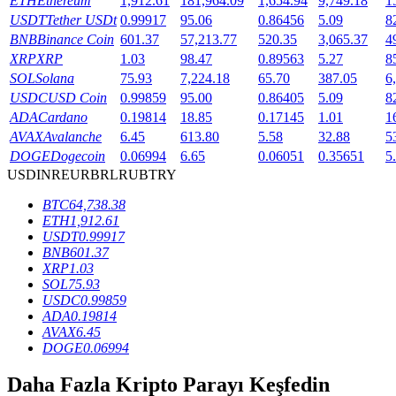
ETH
Ethereum
1,912.61
181,964.09
1,654.94
9,749.18
1
USDT
Tether USDt
0.99917
95.06
0.86456
5.09
8
Staking
BNB
Binance Coin
601.37
57,213.77
520.35
3,065.37
4
XRP
XRP
1.03
98.47
0.89563
5.27
8
Yüksek getiri ve anında erişim
SOL
Solana
75.93
7,224.18
65.70
387.05
6
USDC
USD Coin
0.99859
95.00
0.86405
5.09
8
ADA
Cardano
0.19814
18.85
0.17145
1.01
1
AVAX
Avalanche
6.45
613.80
5.58
32.88
5
DOGE
Dogecoin
0.06994
6.65
0.06051
0.35651
5
USD
INR
EUR
BRL
RUB
TRY
BTC
64,738.38
ETH
1,912.61
USDT
0.99917
Launchpool
BNB
601.37
XRP
1.03
Popüler token'lar kazanmak için esnek staking
SOL
75.93
USDC
0.99859
ADA
0.19814
AVAX
6.45
DOGE
0.06994
Daha Fazla Kripto Parayı Keşfedin