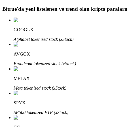
Bitrue
'da yeni listelenen ve trend olan kripto paraların
BTR Kilitleme
BTR sahiplerine özel yatırımlar
GOOGLX
Alphabet tokenized stock (xStock)
AVGOX
Broadcom tokenized stock (xStock)
METAX
Krediler
Meta tokenized stock (xStock)
Kripto destekli borçlanma hizmeti
SPYX
SP500 tokenized ETF (xStock)