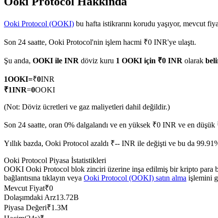
Ooki Protocol Hakkında
Ooki Protocol (OOKI)
bu hafta istikrarını korudu yaşıyor, mevcut fiy
Son 24 saatte, Ooki Protocol'nin işlem hacmi ₹0 INR'ye ulaştı.
COIN-M Vadeli İşlemleri
Şu anda,
OOKI ile INR
döviz kuru
1 OOKI için ₹0 INR
olarak
beli
Kripto Para Vadeli İşlemleri
1
OOKI
=
₹
0
INR
₹
1
INR
=
0
OOKI
TradFi
(Not: Döviz ücretleri ve gaz maliyetleri dahil değildir.)
Hisse senetleri, döviz, değerli metaller ve emtia türevleri
Son 24 saatte, oran 0% dalgalandı ve en yüksek ₹0 INR ve en düşük 
Yıllık bazda, Ooki Protocol azaldı ₹-- INR ile değişti ve bu da 99.91
Ooki Protocol Piyasa İstatistikleri
OOKI Ooki Protocol blok zinciri üzerine inşa edilmiş bir kripto para
bağlantısına tıklayın veya
Ooki Protocol (OOKI) satın alma
işlemini g
Mevcut Fiyat
₹
0
Dolaşımdaki Arz
13.72B
Piyasa Değeri
₹
1.3M
USDC Vadeli İşlemleri