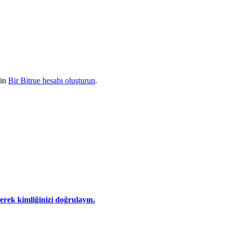
çin
Bir Bitrue hesabı oluşturun
.
eyerek kimliğinizi doğrulayın.