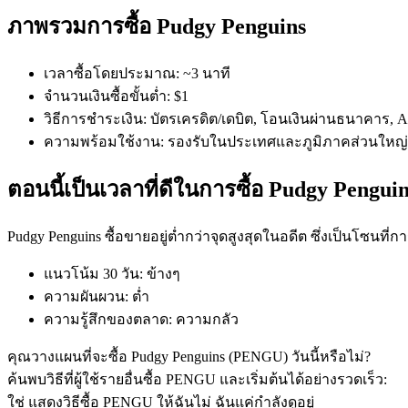
ภาพรวมการซื้อ Pudgy Penguins
เวลาซื้อโดยประมาณ
:
~3 นาที
จำนวนเงินซื้อขั้นต่ำ
:
$1
วิธีการชำระเงิน
:
บัตรเครดิต/เดบิต, โอนเงินผ่านธนาคาร, App
ความพร้อมใช้งาน
:
รองรับในประเทศและภูมิภาคส่วนใหญ่
ฟิวเจอร์ส COIN-M
ตอนนี้เป็นเวลาที่ดีในการซื้อ Pudgy Penguin
ฟิวเจอร์สสกุลเงินดิจิทัล
Pudgy Penguins ซื้อขายอยู่ต่ำกว่าจุดสูงสุดในอดีต ซึ่งเป็นโซนที่
TradFi
แนวโน้ม 30 วัน
:
ข้างๆ
อนุพันธ์ของหุ้น ฟอเร็กซ์ โลหะมีค่า และสินค้าโภคภัณฑ์
ความผันผวน
:
ต่ำ
ความรู้สึกของตลาด
:
ความกลัว
คุณวางแผนที่จะซื้อ Pudgy Penguins (PENGU) วันนี้หรือไม่?
ค้นพบวิธีที่ผู้ใช้รายอื่นซื้อ PENGU และเริ่มต้นได้อย่างรวดเร็ว:
ใช่ แสดงวิธีซื้อ PENGU ให้ฉัน
ไม่ ฉันแค่กำลังดูอยู่