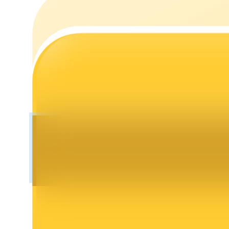
Launchpool
การเซ้งแบบยืดหยุ่นเพื่อรับโทเคนยอดนิยม
การล็อค BTR
การลงทุนพิเศษสำหรับผู้ถือ BTR