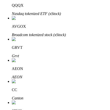
QQQX
Nasdaq tokenized ETF (xStock)
AVGOX
Broadcom tokenized stock (xStock)
พันธมิตร Bitrue
GRVT
มากถึง 65% คอมมิชชั่น!
Grvt
AEON
AEON
CC
Canton
การแนะนำ