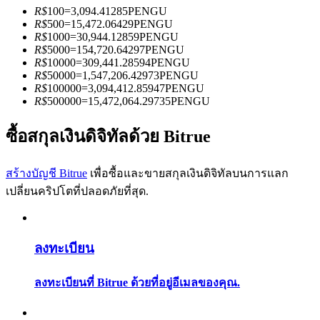
การวิเคราะห์ข้อมูลขนาดใหญ่ รวมถึงข้อมูลการค้า ฯลฯ
R$
100
=
3,094.41285
PENGU
R$
500
=
15,472.06429
PENGU
R$
1000
=
30,944.12859
PENGU
R$
5000
=
154,720.64297
PENGU
R$
10000
=
309,441.28594
PENGU
R$
50000
=
1,547,206.42973
PENGU
R$
100000
=
3,094,412.85947
PENGU
R$
500000
=
15,472,064.29735
PENGU
ซื้อสกุลเงินดิจิทัลด้วย Bitrue
แนะนำ
สร้างบัญชี Bitrue
เพื่อซื้อและขายสกุลเงินดิจิทัลบนการแลก
คู่มือเริ่มต้นฟิวเจอร์ส
เปลี่ยนคริปโตที่ปลอดภัยที่สุด.
ลงทะเบียน
ลงทะเบียนที่ Bitrue ด้วยที่อยู่อีเมลของคุณ.