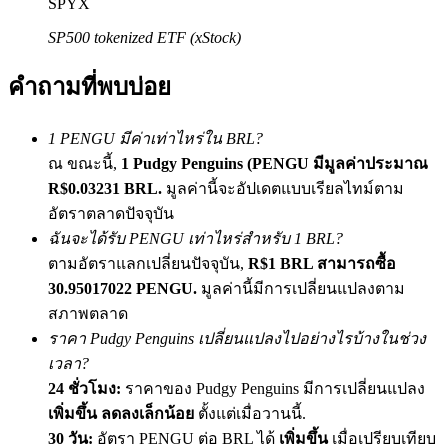
SPYX
เชิญเพื่อนเพื่อรับรางวัลเงินสด
SP500 tokenized ETF (xStock)
BTC Welcome Rewards
คำถามที่พบบ่อย
1 PENGU มีค่าเท่าไหร่ใน BRL?
ณ ขณะนี้,
1 Pudgy Penguins (PENGU มีมูลค่าประมาณ
R$0.03231 BRL.
มูลค่านี้จะอัปเดตแบบเรียลไทม์ตาม
อัตราตลาดปัจจุบัน
ฉันจะได้รับ PENGU เท่าไหร่สำหรับ 1 BRL?
ตามอัตราแลกเปลี่ยนปัจจุบัน,
R$1 BRL สามารถซื้อ
30.95017022 PENGU.
มูลค่านี้มีการเปลี่ยนแปลงตาม
BTC Welcome Rewards
สภาพตลาด
Deposit & Trade BTC to Share 25000 USDT prize pool!
ราคา Pudgy Penguins เปลี่ยนแปลงไปอย่างไรบ้างในช่วง
เวลา?
24 ชั่วโมง:
ราคาของ Pudgy Penguins มีการเปลี่ยนแปลง
เพิ่มขึ้น ลดลงเล็กน้อย
ตั้งแต่เมื่อวานนี้.
Deposit CASHCAT & Win
30 วัน:
อัตรา PENGU ต่อ BRL ได้
เพิ่มขึ้น
เมื่อเปรียบเทียบ
Share 500000 CASHCAT prize pool