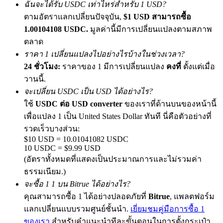
ฉันจะได้รับ USDC เท่าไหร่สำหรับ 1 USD?
เชิญเพื่อนเพื่อรับรางวัลเงินสด
ตามอัตราแลกเปลี่ยนปัจจุบัน,
$1 USD สามารถซื้อ
BTC Welcome Rewards
1.00104108 USDC.
มูลค่านี้มีการเปลี่ยนแปลงตามสภาพ
ตลาด
ราคา 1 เปลี่ยนแปลงไปอย่างไรบ้างในช่วงเวลา?
24 ชั่วโมง:
ราคาของ 1 มีการเปลี่ยนแปลง
คงที่
ตั้งแต่เมื่อ
วานนี้.
จะเปลี่ยน USDC เป็น USD ได้อย่างไร?
ใช้
USDC ต่อ USD converter
ของเราที่ด้านบนของหน้านี้
เพื่อแปลง 1 เป็น United States Dollar ทันที นี่คือตัวอย่างที่
รวดเร็วบางส่วน:
$10 USD = 10.01041082 USDC
BTC Welcome Rewards
10 USDC = $9.99 USD
(อัตราทั้งหมดที่แสดงเป็นประมาณการและไม่รวมค่า
Deposit & Trade BTC to Share 25000 USDT prize pool!
ธรรมเนียม.)
จะซื้อ 1 1 บน Bitrue ได้อย่างไร?
คุณสามารถซื้อ 1 ได้อย่างปลอดภัยที่
Bitrue
, แพลตฟอร์ม
Deposit CASHCAT & Win
แลกเปลี่ยนแบบรวมศูนย์ชั้นนำ.
เยี่ยมชมคู่มือการซื้อ 1
ของเรา
สำหรับคำแนะนำทีละขั้นตอนในการตั้งกระเป๋า
Share 500000 CASHCAT prize pool