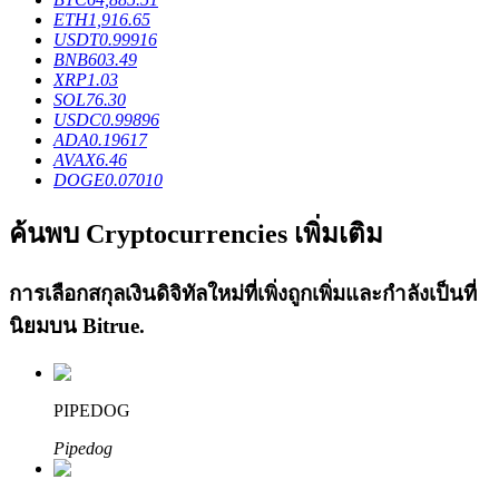
ETH
1,916.65
USDT
0.99916
BNB
603.49
XRP
1.03
SOL
76.30
เงินกู้
USDC
0.99896
ADA
0.19617
AVAX
6.46
บริการยืมเงินที่ได้รับการสนับสนุนจาก Crypto
DOGE
0.07010
ค้นพบ Cryptocurrencies เพิ่มเติม
การเลือกสกุลเงินดิจิทัลใหม่ที่เพิ่งถูกเพิ่มและกำลังเป็นที่
นิยมบน
Bitrue
.
ลงทุนอัตโนมัติ
PIPEDOG
คว้าผลกำไรระยะยาวและผลประโยชน์ที่ยืดหยุ่น
Pipedog