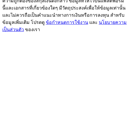
ความถูกต้องของสกุลเงินดังกล่าว ข้อมูลที่ให้ไว้บนแพลตฟอร์ม
นี้และเอกสารที่เกี่ยวข้องใดๆ มีวัตถุประสงค์เพื่อให้ข้อมูลเท่านั้น
BTC Flexible Staking | Daily Rewards
และไม่ควรถือเป็นคำแนะนำทางการเงินหรือการลงทุน สำหรับ
ข้อมูลเพิ่มเติม โปรดดู
ข้อกำหนดการใช้งาน
และ
นโยบายความ
เป็นส่วนตัว
ของเรา
กิจกรรมเพิ่มเติม
รับรางวัลและสิทธิพิเศษสุดพิเศษ
ศูนย์รางวัล
เข้าสู่ระบบ
ลงชื่อ