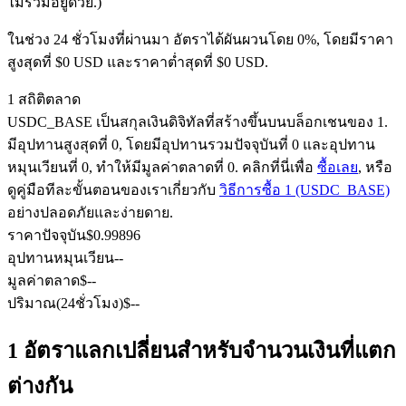
ไม่รวมอยู่ด้วย.)
ในช่วง 24 ชั่วโมงที่ผ่านมา อัตราได้ผันผวนโดย 0%, โดยมีราคา
สูงสุดที่ $0 USD และราคาต่ำสุดที่ $0 USD.
ฟิวเจอร์ส USDC
1 สถิติตลาด
ฟิวเจอร์สที่ใช้ USDC เป็นหลักประกัน
USDC_BASE เป็นสกุลเงินดิจิทัลที่สร้างขึ้นบนบล็อกเชนของ 1.
มีอุปทานสูงสุดที่ 0, โดยมีอุปทานรวมปัจจุบันที่ 0 และอุปทาน
หมุนเวียนที่ 0, ทำให้มีมูลค่าตลาดที่ 0. คลิกที่นี่เพื่อ
ซื้อเลย
, หรือ
ดูคู่มือทีละขั้นตอนของเราเกี่ยวกับ
วิธีการซื้อ 1 (USDC_BASE)
อย่างปลอดภัยและง่ายดาย.
ราคาปัจจุบัน
$
0.99896
อุปทานหมุนเวียน
--
มูลค่าตลาด
$
--
คัดลอกการซื้อขาย
ปริมาณ(24ชั่วโมง)
$
--
เข้าร่วมกับเทรดเดอร์ชั้นนำ
1 อัตราแลกเปลี่ยนสำหรับจำนวนเงินที่แตก
ต่างกัน