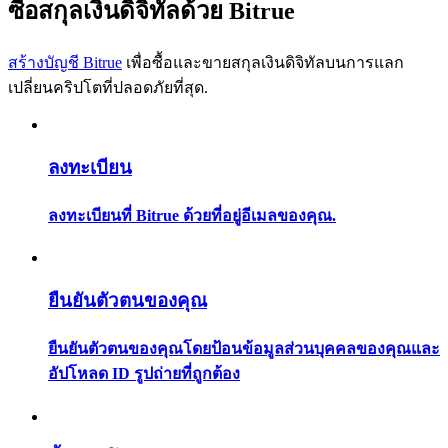
ซื้อสกุลเงินดิจิทัลด้วย Bitrue
การวิเคราะห์ข้อมูลขนาดใหญ่ รวมถึงข้อมูลการค้า ฯลฯ
สร้างบัญชี Bitrue
เพื่อซื้อและขายสกุลเงินดิจิทัลบนการแลก
เปลี่ยนคริปโตที่ปลอดภัยที่สุด.
ลงทะเบียน
ลงทะเบียนที่ Bitrue ด้วยที่อยู่อีเมลของคุณ.
แนะนำ
คู่มือเริ่มต้นฟิวเจอร์ส
ยืนยันตัวตนของคุณ
ยืนยันตัวตนของคุณโดยป้อนข้อมูลส่วนบุคคลของคุณและ
อัปโหลด ID รูปถ่ายที่ถูกต้อง