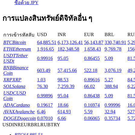
ซื้อด้วย JPY
Launchpool
การแปลงสินทรัพย์ดิจิทัลอื่น ๆ
การเซ้งแบบยืดหยุ่นเพื่อรับโทเคนยอดนิยม
USD
INR
EUR
BRL
RU
การเข้ารหัสลับ
BTC
Bitcoin
64,885.51
6,173,126.41
56,143.87
330,740.91
5,2
ETH
Ethereum
1,916.65
182,348.58
1,658.43
9,769.78
156
USDT
Tether
0.99916
95.05
0.86455
5.09
81.
USDt
BNB
Binance
603.49
57,415.66
522.18
3,076.19
49,
Coin
XRP
XRP
1.03
98.53
0.89616
5.27
84.
SOL
Solana
76.30
7,259.39
66.02
388.94
6,2
การล็อค BTR
USDC
USD
0.99896
95.04
0.86438
5.09
81.
Coin
การลงทุนพิเศษสำหรับผู้ถือ BTR
ADA
Cardano
0.19617
18.66
0.16974
0.99996
16.
AVAX
Avalanche
6.46
614.93
5.59
32.94
527
DOGE
Dogecoin
0.07010
6.66
0.06065
0.35734
5.7
USD
INR
EUR
BRL
RUB
TRY
BTC
64,885.51