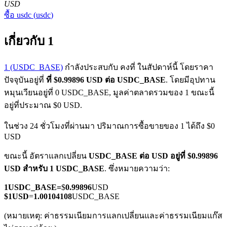
USD
ซื้อ
usdc
(
usdc
)
เกี่ยวกับ 1
1 (USDC_BASE)
กำลังประสบกับ คงที่ ในสัปดาห์นี้ โดยราคา
ปัจจุบันอยู่ที่
ที่ $0.99896 USD ต่อ USDC_BASE
. โดยมีอุปทาน
ฟิวเจอร์ส COIN-M
หมุนเวียนอยู่ที่ 0 USDC_BASE, มูลค่าตลาดรวมของ 1 ขณะนี้
ฟิวเจอร์สสกุลเงินดิจิทัล
อยู่ที่ประมาณ $0 USD.
ในช่วง 24 ชั่วโมงที่ผ่านมา ปริมาณการซื้อขายของ 1 ได้ถึง $0
USD
TradFi
ขณะนี้ อัตราแลกเปลี่ยน
USDC_BASE ต่อ USD
อยู่ที่ $0.99896
อนุพันธ์ของหุ้น ฟอเร็กซ์ โลหะมีค่า และสินค้าโภคภัณฑ์
USD สำหรับ 1 USDC_BASE
. ซึ่งหมายความว่า:
1
USDC_BASE
=
$
0.99896
USD
$
1
USD
=
1.00104108
USDC_BASE
(หมายเหตุ: ค่าธรรมเนียมการแลกเปลี่ยนและค่าธรรมเนียมแก๊ส