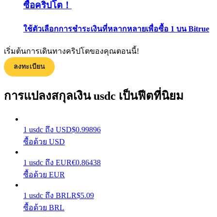
ซื้อคริปโต！
กลยุทธ์การซื้อขาย
ใช้ตัวเลือกการชำระเงินที่หลากหลายเพื่อซื้อ 1 บน Bitrue
เรียนรู้วิธีการรักษาผลกำไร
เริ่มต้นการเดินทางคริปโตของคุณตอนนี้!
ลงทะเบียน
การแปลงสกุลเงิน usdc เป็นฟีตที่นิยม
ได้รับ
1
usdc
ถึง
USD
$
0.99896
ซื้อด้วย USD
1
usdc
ถึง
EUR
€
0.86438
ซื้อด้วย EUR
1
usdc
ถึง
BRL
R$
5.09
ซื้อด้วย BRL
พาวเวอร์พิกกี้