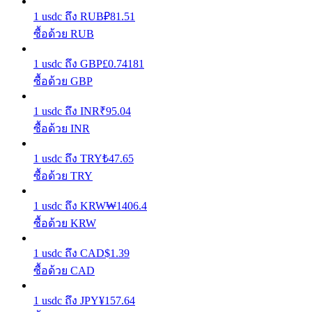
1
usdc
ถึง
RUB
₽
81.51
รับรางวัลการแข่งขันทุกวัน
ซื้อด้วย RUB
1
usdc
ถึง
GBP
£
0.74181
ซื้อด้วย GBP
1
usdc
ถึง
INR
₹
95.04
ซื้อด้วย INR
1
usdc
ถึง
TRY
₺
47.65
การปักหลัก
ซื้อด้วย TRY
ผลตอบแทนสูงและเข้าถึงได้ทันที
1
usdc
ถึง
KRW
₩
1406.4
ซื้อด้วย KRW
1
usdc
ถึง
CAD
$
1.39
ซื้อด้วย CAD
1
usdc
ถึง
JPY
¥
157.64