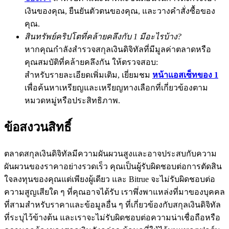
เงินของคุณ, ยืนยันตัวตนของคุณ, และวางคำสั่งซื้อของ
คุณ.
สินทรัพย์คริปโตที่คล้ายคลึงกับ 1 มีอะไรบ้าง?
Exclusive for BitMart Users
หากคุณกำลังสำรวจสกุลเงินดิจิทัลที่มีมูลค่าตลาดหรือ
Register & Trade to Win 500,000 USDT
คุณสมบัติที่คล้ายคลึงกัน ให้ตรวจสอบ:
สำหรับรายละเอียดเพิ่มเติม, เยี่ยมชม
หน้าแอสเซ็ทของ 1
เพื่อค้นหาเหรียญและเหรียญทางเลือกที่เกี่ยวข้องตาม
หมวดหมู่หรือประสิทธิภาพ.
Precious Metals Trading Carnival
Trade Gold & Silver · 33,333 USDT Bonus
ข้อสงวนสิทธิ์
ตลาดสกุลเงินดิจิทัลมีความผันผวนสูงและอาจประสบกับความ
ผันผวนของราคาอย่างรวดเร็ว คุณเป็นผู้รับผิดชอบต่อการตัดสิน
USDT New User Exclusive 10% APR
ใจลงทุนของคุณแต่เพียงผู้เดียว และ Bitrue จะไม่รับผิดชอบต่อ
USDT Flexible Staking | Daily Rewards
ความสูญเสียใด ๆ ที่คุณอาจได้รับ เราพึ่งพาแหล่งที่มาของบุคคล
ที่สามสำหรับราคาและข้อมูลอื่น ๆ ที่เกี่ยวข้องกับสกุลเงินดิจิทัล
ที่ระบุไว้ข้างต้น และเราจะไม่รับผิดชอบต่อความน่าเชื่อถือหรือ
BTC New User Exclusive: 6.5% APR