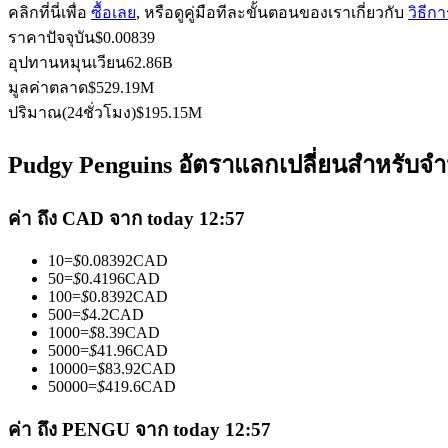
คลิกที่นี่เพื่อ
ซื้อเลย
, หรือดูคู่มือทีละขั้นตอนของเราเกี่ยวกับ
วิธีก
ราคาปัจจุบัน
$
0.00839
อุปทานหมุนเวียน
62.86B
ฟิวเจอร์ส USDC
มูลค่าตลาด
$
529.19M
ปริมาณ(24ชั่วโมง)
$
195.15M
ฟิวเจอร์สที่ใช้ USDC เป็นหลักประกัน
Pudgy Penguins อัตราแลกเปลี่ยนสำหรับจำน
ค่า ถึง CAD จาก today 12:57
10
=
$
0.08392
CAD
50
=
$
0.4196
CAD
100
=
$
0.8392
CAD
500
=
$
4.2
CAD
1000
=
$
8.39
CAD
คัดลอกการซื้อขาย
5000
=
$
41.96
CAD
10000
=
$
83.92
CAD
เข้าร่วมกับเทรดเดอร์ชั้นนำ
50000
=
$
419.6
CAD
ค่า ถึง PENGU จาก today 12:57