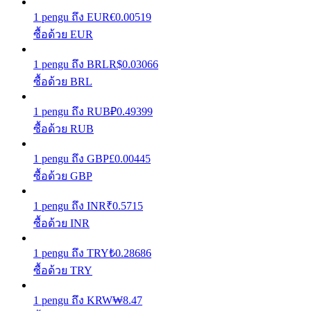
1
pengu
ถึง
EUR
€
0.00519
เรียนรู้วิธีการรักษาผลกำไร
ซื้อด้วย EUR
1
pengu
ถึง
BRL
R$
0.03066
ซื้อด้วย BRL
1
pengu
ถึง
RUB
₽
0.49399
ซื้อด้วย RUB
ได้รับ
1
pengu
ถึง
GBP
£
0.00445
ซื้อด้วย GBP
1
pengu
ถึง
INR
₹
0.5715
ซื้อด้วย INR
1
pengu
ถึง
TRY
₺
0.28686
ซื้อด้วย TRY
พาวเวอร์พิกกี้
1
pengu
ถึง
KRW
₩
8.47