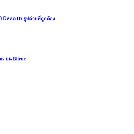
หลด ID รูปถ่ายที่ถูกต้อง
ns บน Bitrue