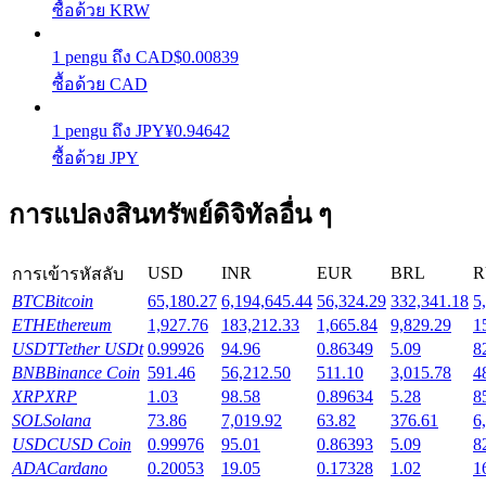
ซื้อด้วย KRW
รับรางวัลการแข่งขันทุกวัน
1
pengu
ถึง
CAD
$
0.00839
ซื้อด้วย CAD
1
pengu
ถึง
JPY
¥
0.94642
ซื้อด้วย JPY
การแปลงสินทรัพย์ดิจิทัลอื่น ๆ
การปักหลัก
USD
INR
EUR
BRL
R
การเข้ารหัสลับ
ผลตอบแทนสูงและเข้าถึงได้ทันที
BTC
Bitcoin
65,180.27
6,194,645.44
56,324.29
332,341.18
5
ETH
Ethereum
1,927.76
183,212.33
1,665.84
9,829.29
1
USDT
Tether USDt
0.99926
94.96
0.86349
5.09
8
BNB
Binance Coin
591.46
56,212.50
511.10
3,015.78
4
XRP
XRP
1.03
98.58
0.89634
5.28
8
SOL
Solana
73.86
7,019.92
63.82
376.61
6
USDC
USD Coin
0.99976
95.01
0.86393
5.09
8
ADA
Cardano
0.20053
19.05
0.17328
1.02
1