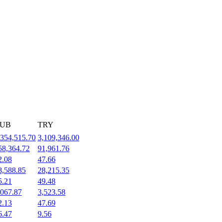
UB
TRY
,354,515.70
3,109,346.00
58,364.72
91,961.76
2.08
47.66
8,588.85
28,215.35
5.21
49.48
,067.87
3,523.58
2.13
47.69
6.47
9.56