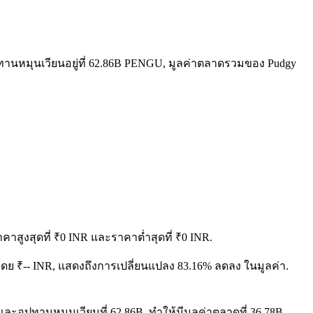
ปทานหมุนเวียนอยู่ที่ 62.86B PENGU, มูลค่าตลาดรวมของ Pudgy
คาสูงสุดที่ ₹0 INR และราคาต่ำสุดที่ ₹0 INR.
ลง โดย ₹-- INR, แสดงถึงการเปลี่ยนแปลง 83.16% ลดลง ในมูลค่า.
 และอุปทานหมุนเวียนที่ 62.86B, ทำให้มีมูลค่าตลาดที่ 36.78B.