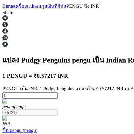
Bitrue
เครื่องแปลงสกุลเงินดิจิทัล
PENGU
ถึง
INR
Share
ฟิวเจอร์ส
แปลง Pudgy Penguins
pengu
เป็น Indian 
1 PENGU = ₹0.57217 INR
PENGU เป็น INR: 1 Pudgy Penguins แปลงเป็น ₹0.57217 INR ณ Au
pengu
pengu
ฟิวเจอร์ส USDT
ฟิวเจอร์สที่ใช้ USDT เป็นหลักประกัน
INR
ซื้อ
pengu
(
pengu
)