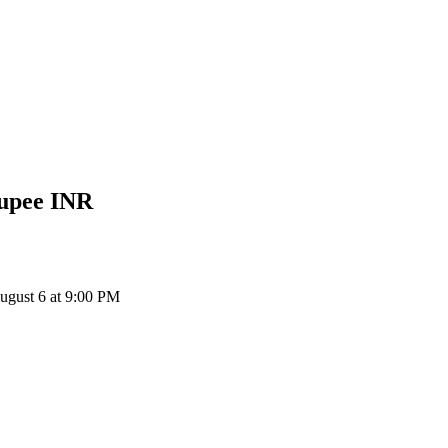
Rupee
INR
gust 6 at 9:00 PM