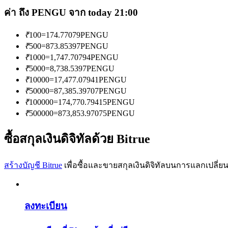
ค่า ถึง PENGU จาก today 21:00
₹
100
=
174.77079
PENGU
₹
500
=
873.85397
PENGU
₹
1000
=
1,747.70794
PENGU
₹
5000
=
8,738.5397
PENGU
เป็นเทรดเดอร์คัดลอก
₹
10000
=
17,477.07941
PENGU
เพลิดเพลินกับการแบ่งปันผลกำไรและค่าคอมมิชชั่นการคั
₹
50000
=
87,385.39707
PENGU
₹
100000
=
174,770.79415
PENGU
₹
500000
=
873,853.97075
PENGU
ซื้อสกุลเงินดิจิทัลด้วย Bitrue
สร้างบัญชี Bitrue
เพื่อซื้อและขายสกุลเงินดิจิทัลบนการแลกเปลี่ยน
ข้อมูล
ลงทะเบียน
การวิเคราะห์ข้อมูลขนาดใหญ่ รวมถึงข้อมูลการค้า ฯลฯ