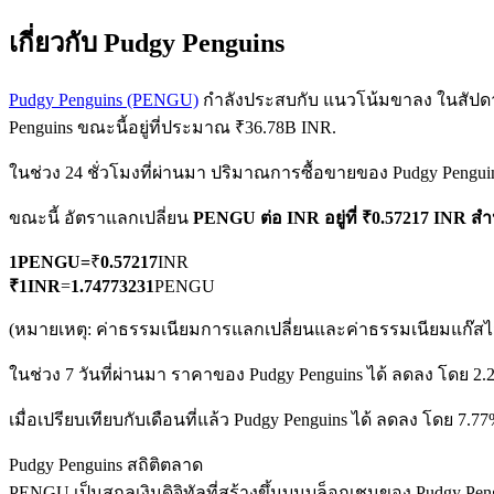
เกี่ยวกับ Pudgy Penguins
Pudgy Penguins (PENGU)
กำลังประสบกับ แนวโน้มขาลง ในสัปดาห์น
Penguins ขณะนี้อยู่ที่ประมาณ ₹36.78B INR.
ในช่วง 24 ชั่วโมงที่ผ่านมา ปริมาณการซื้อขายของ Pudgy Penguin
ฟิวเจอร์ส COIN-M
ขณะนี้ อัตราแลกเปลี่ยน
PENGU ต่อ INR
อยู่ที่ ₹0.57217 INR 
ฟิวเจอร์สสกุลเงินดิจิทัล
1
PENGU
=
₹
0.57217
INR
₹
1
INR
=
1.74773231
PENGU
TradFi
(หมายเหตุ: ค่าธรรมเนียมการแลกเปลี่ยนและค่าธรรมเนียมแก๊สไม่
อนุพันธ์ของหุ้น ฟอเร็กซ์ โลหะมีค่า และสินค้าโภคภัณฑ์
ในช่วง 7 วันที่ผ่านมา ราคาของ Pudgy Penguins ได้ ลดลง โดย 2.
เมื่อเปรียบเทียบกับเดือนที่แล้ว Pudgy Penguins ได้ ลดลง โดย 7.7
Pudgy Penguins สถิติตลาด
PENGU เป็นสกุลเงินดิจิทัลที่สร้างขึ้นบนบล็อกเชนของ Pudgy Pengu