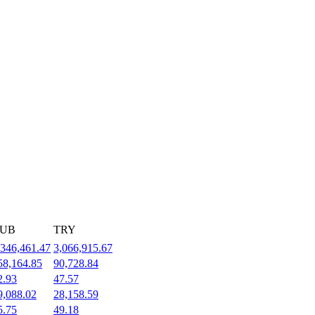
UB
TRY
,346,461.47
3,066,915.67
58,164.85
90,728.84
2.93
47.57
9,088.02
28,158.59
5.75
49.18