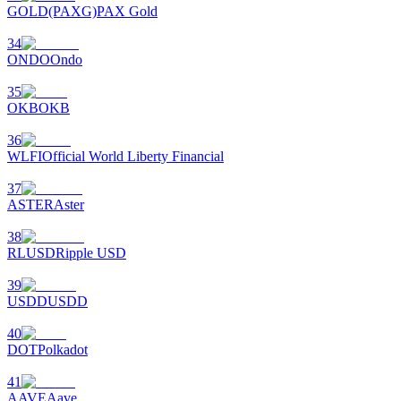
GOLD(PAXG)
PAX Gold
เชิญเพื่อนเพื่อรับรางวัลเงินสด
34
Deposit CASHCAT & Win
ONDO
Ondo
35
OKB
OKB
36
WLFI
Official World Liberty Financial
37
ASTER
Aster
38
RLUSD
Ripple USD
Deposit CASHCAT & Win
39
Share 500000 CASHCAT prize pool
USDD
USDD
40
DOT
Polkadot
Exclusive for BitMart Users
41
AAVE
Aave
Register & Trade to Win 500,000 USDT