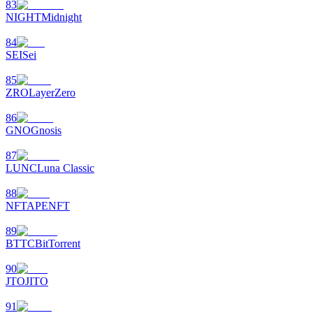
83
NIGHT
Midnight
84
SEI
Sei
85
ZRO
LayerZero
86
GNO
Gnosis
87
LUNC
Luna Classic
88
NFT
APENFT
89
BTTC
BitTorrent
90
JTO
JITO
91