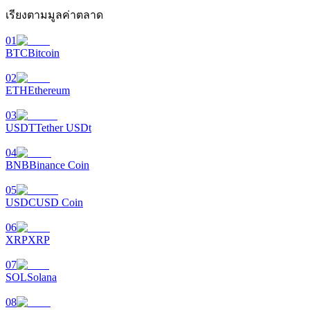
เรียงตามมูลค่าตลาด
Launchpool
01
BTC
Bitcoin
การเซ้งแบบยืดหยุ่นเพื่อรับโทเคนยอดนิยม
02
ETH
Ethereum
03
USDT
Tether USDt
04
BNB
Binance Coin
05
USDC
USD Coin
การล็อค BTR
06
การลงทุนพิเศษสำหรับผู้ถือ BTR
XRP
XRP
07
SOL
Solana
08