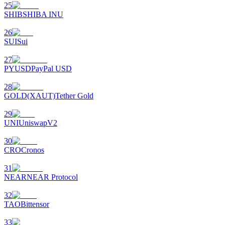
25
SHIB
SHIBA INU
26
SUI
Sui
27
PYUSD
PayPal USD
พันธมิตร Bitrue
28
GOLD(XAUT)
Tether Gold
มากถึง 65% คอมมิชชั่น!
29
UNI
UniswapV2
30
CRO
Cronos
31
NEAR
NEAR Protocol
32
TAO
Bittensor
การแนะนำ
33