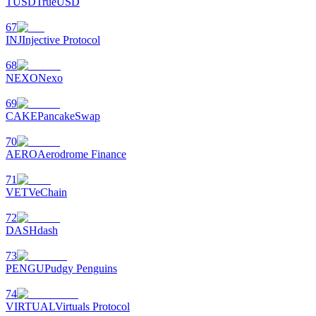
TUSD
TrueUSD
67
INJ
Injective Protocol
68
NEXO
Nexo
69
CAKE
PancakeSwap
70
AERO
Aerodrome Finance
71
VET
VeChain
72
DASH
dash
73
PENGU
Pudgy Penguins
74
VIRTUAL
Virtuals Protocol