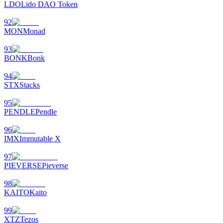
LDO
Lido DAO Token
92
MON
Monad
93
BONK
Bonk
94
STX
Stacks
95
PENDLE
Pendle
96
IMX
Immutable X
97
PIEVERSE
Pieverse
98
KAITO
Kaito
99
XTZ
Tezos