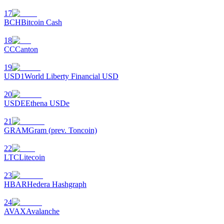
17
BCH
Bitcoin Cash
18
CC
Canton
19
USD1
World Liberty Financial USD
เรียนรู้ Staking
20
เรียนรู้เกี่ยวกับการสร้างรายได้แบบพาสซีฟ
USDE
Ethena USDe
Bitrue
AI
21
GRAM
Gram (prev. Toncoin)
22
LTC
Litecoin
23
HBAR
Hedera Hashgraph
24
พันธมิตร Bitrue
AVAX
Avalanche