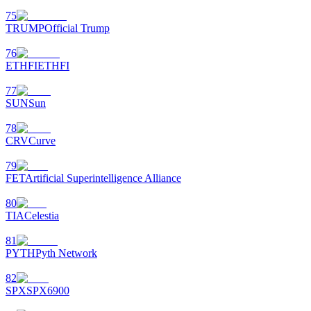
75
TRUMP
Official Trump
76
ETHFI
ETHFI
77
SUN
Sun
78
CRV
Curve
79
FET
Artificial Superintelligence Alliance
80
TIA
Celestia
81
PYTH
Pyth Network
82
SPX
SPX6900