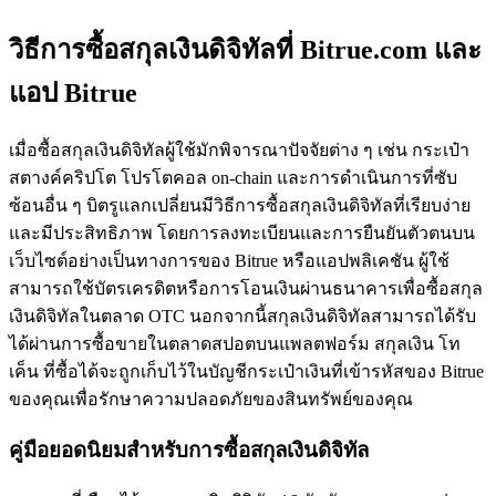
วิธีการซื้อสกุลเงินดิจิทัลที่ Bitrue.com และ
แอป Bitrue
เมื่อซื้อสกุลเงินดิจิทัลผู้ใช้มักพิจารณาปัจจัยต่าง ๆ เช่น กระเป๋า
สตางค์คริปโต โปรโตคอล on-chain และการดำเนินการที่ซับ
ฟิวเจอร์ส COIN-M
ซ้อนอื่น ๆ บิตรูแลกเปลี่ยนมีวิธีการซื้อสกุลเงินดิจิทัลที่เรียบง่าย
ฟิวเจอร์สสกุลเงินดิจิทัล
และมีประสิทธิภาพ โดยการลงทะเบียนและการยืนยันตัวตนบน
เว็บไซต์อย่างเป็นทางการของ Bitrue หรือแอปพลิเคชัน ผู้ใช้
สามารถใช้บัตรเครดิตหรือการโอนเงินผ่านธนาคารเพื่อซื้อสกุล
TradFi
เงินดิจิทัลในตลาด OTC นอกจากนี้สกุลเงินดิจิทัลสามารถได้รับ
ได้ผ่านการซื้อขายในตลาดสปอตบนแพลตฟอร์ม สกุลเงิน โท
อนุพันธ์ของหุ้น ฟอเร็กซ์ โลหะมีค่า และสินค้าโภคภัณฑ์
เค็น ที่ซื้อได้จะถูกเก็บไว้ในบัญชีกระเป๋าเงินที่เข้ารหัสของ Bitrue
ของคุณเพื่อรักษาความปลอดภัยของสินทรัพย์ของคุณ
คู่มือยอดนิยมสำหรับการซื้อสกุลเงินดิจิทัล