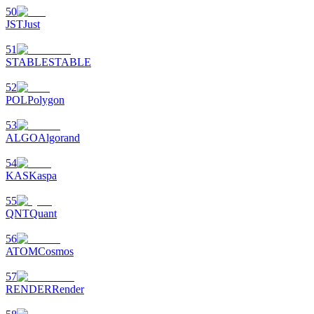
50
77,777+3k Rewards
JST
Just
51
STABLE
STABLE
52
POL
Polygon
53
ALGO
Algorand
54
กิจกรรมเพิ่มเติม
KAS
Kaspa
รับรางวัลและสิทธิพิเศษสุดพิเศษ
55
QNT
Quant
ศูนย์รางวัล
56
ATOM
Cosmos
เข้าสู่ระบบ
ลงชื่อ
57
RENDER
Render