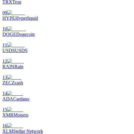
TRX
Tron
09
HYPE
Hyperliquid
10
เงินกู้
DOGE
Dogecoin
บริการยืมเงินที่ได้รับการสนับสนุนจาก Crypto
11
USDS
USDS
12
RAIN
Rain
13
ZEC
Zcash
14
ADA
Cardano
ลงทุนอัตโนมัติ
15
XMR
Monero
คว้าผลกำไรระยะยาวและผลประโยชน์ที่ยืดหยุ่น
16
XLM
Stellar Network