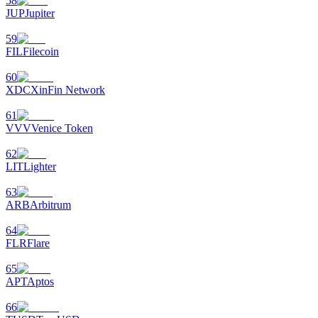
58
JUP
Jupiter
59
FIL
Filecoin
60
XDC
XinFin Network
61
VVV
Venice Token
62
LIT
Lighter
63
ARB
Arbitrum
64
FLR
Flare
65
APT
Aptos
66