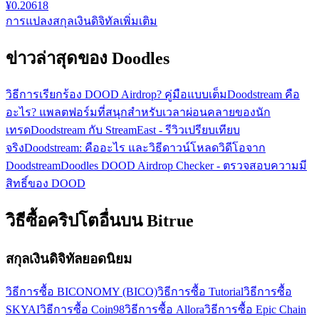
¥
0.20618
การแปลงสกุลเงินดิจิทัลเพิ่มเติม
ข่าวล่าสุดของ Doodles
วิธีการเรียกร้อง DOOD Airdrop? คู่มือแบบเต็ม
Doodstream คือ
อะไร? แพลตฟอร์มที่สนุกสำหรับเวลาผ่อนคลายของนัก
เทรด
Doodstream กับ StreamEast - รีวิวเปรียบเทียบ
จริง
Doodstream: คืออะไร และวิธีดาวน์โหลดวิดีโอจาก
Doodstream
Doodles DOOD Airdrop Checker - ตรวจสอบความมี
สิทธิ์ของ DOOD
วิธีซื้อคริปโตอื่นบน Bitrue
สกุลเงินดิจิทัลยอดนิยม
วิธีการซื้อ BICONOMY (BICO)
วิธีการซื้อ Tutorial
วิธีการซื้อ
SKYAI
วิธีการซื้อ Coin98
วิธีการซื้อ Allora
วิธีการซื้อ Epic Chain