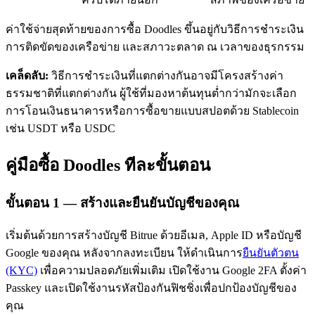
ค่าใช้จ่ายสุดท้ายของการซื้อ Doodles ขึ้นอยู่กับวิธีการชำระเงิน
การติดขัดของเครือข่าย และสภาวะตลาด ณ เวลาของธุรกรรม
เคล็ดลับ:
วิธีการชำระเงินที่แตกต่างกันอาจมีโครงสร้างค่า
ธรรมชาติที่แตกต่างกัน ผู้ใช้ที่มองหาต้นทุนต่ำกว่ามักจะเลือก
การโอนเงินธนาคารหรือการซื้อขายแบบสปอตด้วย Stablecoin
เรียนรู้ Staking
เช่น USDT หรือ USDC
เรียนรู้เกี่ยวกับการสร้างรายได้แบบพาสซีฟ
คู่มือซื้อ Doodles ทีละขั้นตอน
Bitrue
AI
ขั้นตอน
1 —
สร้างและยืนยันบัญชีของคุณ
เริ่มต้นด้วยการสร้างบัญชี Bitrue ด้วยอีเมล, Apple ID หรือบัญชี
Google ของคุณ หลังจากลงทะเบียน ให้ดำเนินการ
ยืนยันตัวตน
(KYC)
เพื่อความปลอดภัยเพิ่มเติม เปิดใช้งาน Google 2FA ตั้งค่า
พันธมิตร Bitrue
Passkey และเปิดใช้งานรหัสป้องกันฟิชชิ่งเพื่อปกป้องบัญชีของ
คุณ