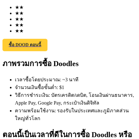
★
★
★
★
★
★
★
★
★
★
ซื้อ DOOD ตอนนี้
ฟิวเจอร์ส COIN-M
ภาพรวมการซื้อ Doodles
ฟิวเจอร์สสกุลเงินดิจิทัล
เวลาซื้อโดยประมาณ
:
~3 นาที
TradFi
จำนวนเงินซื้อขั้นต่ำ
:
$1
วิธีการชำระเงิน
:
บัตรเครดิต/เดบิต, โอนเงินผ่านธนาคาร,
อนุพันธ์ของหุ้น ฟอเร็กซ์ โลหะมีค่า และสินค้าโภคภัณฑ์
Apple Pay, Google Pay, กระเป๋าเงินดิจิทัล
ความพร้อมใช้งาน
:
รองรับในประเทศและภูมิภาคส่วน
ใหญ่ทั่วโลก
ตอนนี้เป็นเวลาที่ดีในการซื้อ Doodles หรือ