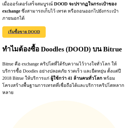
เมื่อออร์เดอร์เสร็จสมบูรณ์
DOOD จะปรากฏในกระเป๋าของ
exchange
ซึ่งสามารถเก็บไว้ เทรด หรือถอนออกไปยังกระเป๋า
ภายนอกได้
Exclusive for BitMart Users
เริ่มซื้อขาย DOOD
Register & Trade to Win 500,000 USDT
ทำไมต้องซื้อ Doodles (DOOD) บน Bitrue
Precious Metals Trading Carnival
Bitrue คือ exchange คริปโตที่ได้รับความไว้วางใจทั่วโลก ให้
Trade Gold & Silver · 33,333 USDT Bonus
บริการซื้อ Doodles อย่างปลอดภัย รวดเร็ว และยืดหยุ่น ตั้งแต่ปี
2018 Bitrue ให้บริการแก่
ผู้ใช้กว่า 41 ล้านคนทั่วโลก
พร้อม
โครงสร้างพื้นฐานการเทรดที่เชื่อถือได้และบริการคริปโตหลาก
หลาย
USDT New User Exclusive 10% APR
USDT Flexible Staking | Daily Rewards
BTC New User Exclusive: 6.5% APR