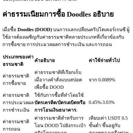
ค่าธรรมเนียมการซื้อ Doodles อธิบาย
เมื่อซื้อ
Doodles (DOOD)
บนการแลกเปลี่ยนคริปโตเคอร์เรนซี ผู้
เงินกู้
ใช้อาจต้องเผชิญกับค่าธรรมชาติหลายประเภทที่เกี่ยวข้องกับ
บริการยืมเงินที่ได้รับการสนับสนุนจาก Crypto
การซื้อขาย การประมวลผลการชำระเงิน และการถอน
ประเภทของค่า
คำอธิบาย
ค่าใช้จ่ายทั่วไป
ธรรมชาติ
ค่าธรรมชาติที่เรียกเก็บ
ค่าธรรมชาติ
เมื่อวางคำสั่งแบบสปอต
จาก 0.0089%
การซื้อขาย
เพื่อซื้อ DOOD
ค่าธรรมชาติ
ใช้กับการซื้อที่ทำโดยใช้
0.45%-3.03%
การประมวลผล
บัตรเครดิต/บัตรเดบิตหรือ
ลงทุนอัตโนมัติ
การชำระเงิน
การโอนเงินธนาคาร
.
คว้าผลกำไรระยะยาวและผลประโยชน์ที่ยืดหยุ่น
ค่าธรรมชาติสำหรับการ
เทียบเท่า USDT 0.5
ค่าธรรมชาติ
โอน DOOD ไปยังกระเป๋า
ขั้นต่ำ ขึ้นอยู่กับ
การถอน
คริปโตภายนอก
สภาพของเครือข่าย