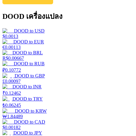
DOOD เครื่องแปลง
DOOD
to
USD
$
0.0013
DOOD
to
EUR
€
0.00113
DOOD
to
BRL
R$
0.00667
DOOD
to
RUB
₽
0.10772
DOOD
to
GBP
£
0.00097
DOOD
to
INR
₹
0.12462
DOOD
to
TRY
₺
0.06245
DOOD
to
KRW
₩
1.84489
DOOD
to
CAD
$
0.00182
DOOD
to
JPY