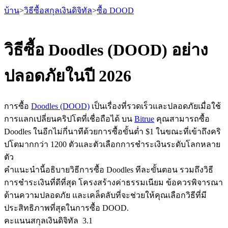
บ้าน
>
วิธีซื้อสกุลเงินดิจิทัล
>
ซื้อ DOOD
วิธีซื้อ Doodles (DOOD) อย่าง
ปลอดภัยในปี 2026
ฟิวเจอร์ส
การซื้อ
Doodles (DOOD)
เป็นเรื่องที่รวดเร็วและปลอดภัยเมื่อใช้
การแลกเปลี่ยนคริปโตที่เชื่อถือได้ บน
Bitrue
คุณสามารถซื้อ
Doodles ในอีกไม่กี่นาทีด้วยการซื้อขั้นต่ำ $1 ในขณะที่เข้าถึงคริ
ปโตมากกว่า 1200 ตัวและตัวเลือกการชำระเงินระดับโลกหลาย
ตัว
คำแนะนำนี้อธิบายวิธีการซื้อ Doodles ทีละขั้นตอน รวมถึงวิธี
การชำระเงินที่ดีที่สุด โครงสร้างค่าธรรมเนียม ข้อควรพิจารณา
ฟิวเจอร์ส USDT
ด้านความปลอดภัย และเคล็ดลับที่จะช่วยให้คุณเลือกวิธีที่มี
ฟิวเจอร์สที่ใช้ USDT เป็นหลักประกัน
ประสิทธิภาพที่สุดในการซื้อ DOOD.
คะแนนสกุลเงินดิจิทัล
3.1