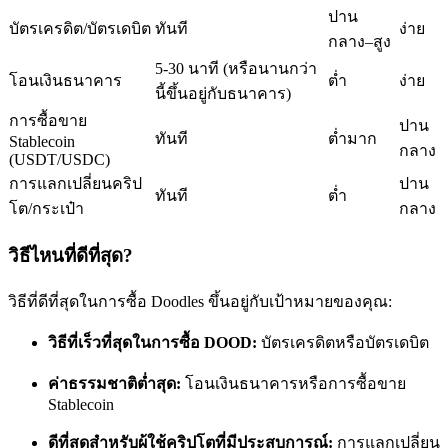
ปาน
บัตรเครดิต/บัตรเดบิต
ทันที
ง่าย
กลาง–สูง
5-30 นาที (หรือนานกว่า
โอนเงินธนาคาร
ต่ำ
ง่าย
นี้ขึ้นอยู่กับธนาคาร)
การซื้อขาย
ปาน
เป็นเทรดเดอร์คัดลอก
ทันที
ต่ำมาก
Stablecoin
กลาง
(USDT/USDC)
เพลิดเพลินกับการแบ่งปันผลกำไรและค่าคอมมิชชั่นการคัด
การแลกเปลี่ยนคริป
ปาน
ทันที
ต่ำ
ลอกการซื้อขาย
โต/กระเป๋า
กลาง
วิธีไหนที่ดีที่สุด?
วิธีที่ดีที่สุดในการซื้อ Doodles ขึ้นอยู่กับเป้าหมายของคุณ:
วิธีที่เร็วที่สุดในการซื้อ DOOD:
บัตรเครดิตหรือบัตรเดบิต
ค่าธรรมชาติต่ำสุด:
โอนเงินธนาคารหรือการซื้อขาย
Stablecoin
ข้อมูล
ดีที่สุดสำหรับผู้ใช้คริปโตที่มีประสบการณ์:
การแลกเปลี่ยน