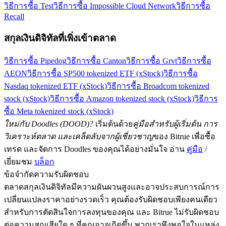
วิธีการซื้อ Test
วิธีการซื้อ Impossible Cloud Network
วิธีการซื้อ
Recall
สกุลเงินดิจิทัลที่เพิ่งเข้าตลาด
วิธีการซื้อ Pipedog
วิธีการซื้อ Canton
วิธีการซื้อ Grvt
วิธีการซื้อ
AEON
วิธีการซื้อ SP500 tokenized ETF (xStock)
วิธีการซื้อ
Nasdaq tokenized ETF (xStock)
วิธีการซื้อ Broadcom tokenized
stock (xStock)
วิธีการซื้อ Amazon tokenized stock (xStock)
วิธีการ
ซื้อ Meta tokenized stock (xStock)
ใหม่กับ Doodles (DOOD)?
เริ่มต้นด้วย
คู่มือสำหรับผู้เริ่มต้น การ
วิเคราะห์ตลาด และเคล็ดลับจากผู้เชี่ยวชาญ
ของ Bitrue เพื่อซื้อ
เทรด และจัดการ Doodles ของคุณได้อย่างมั่นใจ อ่าน
คู่มือ
/
เยี่ยมชม
บล็อก
ข้อจำกัดความรับผิดชอบ
ตลาดสกุลเงินดิจิทัลมีความผันผวนสูงและอาจประสบการณ์การ
เปลี่ยนแปลงราคาอย่างรวดเร็ว คุณต้องรับผิดชอบเพียงคนเดียว
สำหรับการตัดสินใจการลงทุนของคุณ และ Bitrue ไม่รับผิดชอบ
ต่อความสูญเสียใด ๆ ที่คุณอาจเกิดขึ้น พวกเราพึงพอใจในแหล่ง