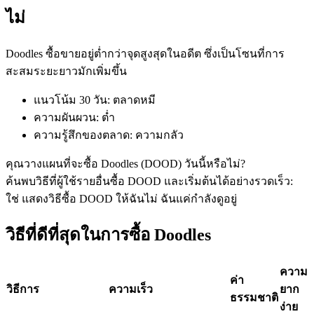
ไม่
Doodles ซื้อขายอยู่ต่ำกว่าจุดสูงสุดในอดีต ซึ่งเป็นโซนที่การ
ฟิวเจอร์ส USDC
สะสมระยะยาวมักเพิ่มขึ้น
ฟิวเจอร์สที่ใช้ USDC เป็นหลักประกัน
แนวโน้ม 30 วัน
:
ตลาดหมี
ความผันผวน
:
ต่ำ
ความรู้สึกของตลาด
:
ความกลัว
คุณวางแผนที่จะซื้อ Doodles (DOOD) วันนี้หรือไม่?
ค้นพบวิธีที่ผู้ใช้รายอื่นซื้อ DOOD และเริ่มต้นได้อย่างรวดเร็ว:
ใช่ แสดงวิธีซื้อ DOOD ให้ฉัน
ไม่ ฉันแค่กำลังดูอยู่
วิธีที่ดีที่สุดในการซื้อ Doodles
คัดลอกการซื้อขาย
เข้าร่วมกับเทรดเดอร์ชั้นนำ
ความ
ค่า
วิธีการ
ความเร็ว
ยาก
ธรรมชาติ
ง่าย