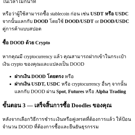
ในเวลาไม่กี่นาที
เชิญเพื่อนเพื่อรับรางวัลเงินสด
หรือว่าผู้ใช้สามารถซื้อ stablecoin ก่อน เช่น
USDT หรือ USDC
BTC Welcome Rewards
จากนั้นแลกกับ
DOOD
โดยใช้
DOOD/USDT
or
DOOD/USDC
คู่การค้าแบบสปอต
ซื้อ DOOD ด้วย Crypto
หากคุณมี cryptocurrency แล้ว คุณสามารถฝากเข้าในกระเป๋า
เงิน crypto ของคุณและแปลงเป็น DOOD
ฝากเงิน DOOD โดยตรง
หรือ
ฝากเงิน USDT, USDC
หรือ cryptocurrency อื่นๆ จากนั้น
BTC Welcome Rewards
แลกกับ DOOD ผ่าน
Spot
,
Futures
หรือ
Alpha Trading
Deposit & Trade BTC to Share 25000 USDT prize pool!
ขั้นตอน
3 —
เสร็จสิ้นการซื้อ Doodles ของคุณ
หลังจากเลือกวิธีการชำระเงินหรือคู่เทรดที่ต้องการแล้ว ให้ป้อน
Deposit CASHCAT & Win
จำนวน DOOD ที่ต้องการซื้อและยืนยันธุรกรรม
Share 500000 CASHCAT prize pool