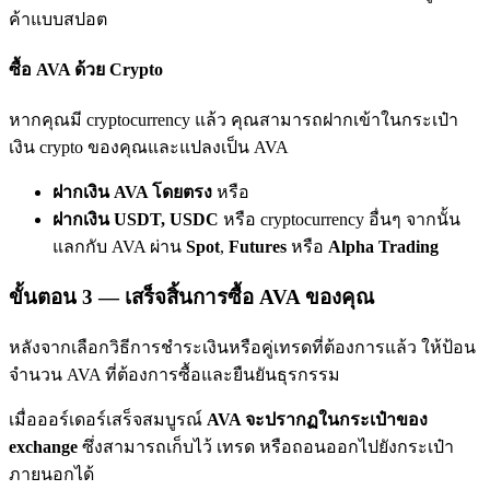
เชิญเพื่อนเพื่อรับรางวัลเงินสด
ค้าแบบสปอต
BTC Welcome Rewards
ซื้อ AVA ด้วย Crypto
หากคุณมี cryptocurrency แล้ว คุณสามารถฝากเข้าในกระเป๋า
เงิน crypto ของคุณและแปลงเป็น AVA
ฝากเงิน AVA โดยตรง
หรือ
ฝากเงิน USDT, USDC
หรือ cryptocurrency อื่นๆ จากนั้น
แลกกับ AVA ผ่าน
Spot
,
Futures
หรือ
Alpha Trading
ขั้นตอน
3 —
เสร็จสิ้นการซื้อ AVA ของคุณ
BTC Welcome Rewards
หลังจากเลือกวิธีการชำระเงินหรือคู่เทรดที่ต้องการแล้ว ให้ป้อน
Deposit & Trade BTC to Share 25000 USDT prize pool!
จำนวน AVA ที่ต้องการซื้อและยืนยันธุรกรรม
เมื่อออร์เดอร์เสร็จสมบูรณ์
AVA จะปรากฏในกระเป๋าของ
exchange
ซึ่งสามารถเก็บไว้ เทรด หรือถอนออกไปยังกระเป๋า
Deposit CASHCAT & Win
ภายนอกได้
Share 500000 CASHCAT prize pool