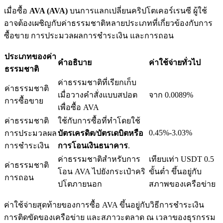
เมื่อซื้อ
AVA (AVA)
บนการแลกเปลี่ยนคริปโตเคอร์เรนซี ผู้ใช้
อาจต้องเผชิญกับค่าธรรมชาติหลายประเภทที่เกี่ยวข้องกับการ
ซื้อขาย การประมวลผลการชำระเงิน และการถอน
เงินกู้
ประเภทของค่า
คำอธิบาย
ค่าใช้จ่ายทั่วไป
ธรรมชาติ
บริการยืมเงินที่ได้รับการสนับสนุนจาก Crypto
ค่าธรรมชาติที่เรียกเก็บ
ค่าธรรมชาติ
เมื่อวางคำสั่งแบบสปอต
จาก 0.0089%
การซื้อขาย
เพื่อซื้อ AVA
ค่าธรรมชาติ
ใช้กับการซื้อที่ทำโดยใช้
0.45%-3.03%
การประมวลผล
บัตรเครดิต/บัตรเดบิตหรือ
การชำระเงิน
การโอนเงินธนาคาร
.
ค่าธรรมชาติสำหรับการ
เทียบเท่า USDT 0.5
ค่าธรรมชาติ
โอน AVA ไปยังกระเป๋าคริ
ขั้นต่ำ ขึ้นอยู่กับ
ลงทุนอัตโนมัติ
การถอน
ปโตภายนอก
สภาพของเครือข่าย
คว้าผลกำไรระยะยาวและผลประโยชน์ที่ยืดหยุ่น
ค่าใช้จ่ายสุดท้ายของการซื้อ AVA ขึ้นอยู่กับวิธีการชำระเงิน
การติดขัดของเครือข่าย และสภาวะตลาด ณ เวลาของธุรกรรม