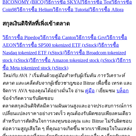
BICONOMY (BICO)
วิธีการซื้อ SKYAI
วิธีการซื้อ Test
วิธีการซื้อ
Coin98
วิธีการซื้อ Helium
วิธีการซื้อ Tutorial
วิธีการซื้อ Allora
สกุลเงินดิจิทัลที่เพิ่งเข้าตลาด
วิธีการซื้อ Pipedog
วิธีการซื้อ Canton
วิธีการซื้อ Grvt
วิธีการซื้อ
AEON
วิธีการซื้อ SP500 tokenized ETF (xStock)
วิธีการซื้อ
Nasdaq tokenized ETF (xStock)
วิธีการซื้อ Broadcom tokenized
stock (xStock)
วิธีการซื้อ Amazon tokenized stock (xStock)
วิธีการ
ซื้อ Meta tokenized stock (xStock)
ใหม่กับ AVA ?
เริ่มต้นด้วย
คู่มือสำหรับผู้เริ่มต้น การวิเคราะห์
ตลาด และเคล็ดลับจากผู้เชี่ยวชาญ
ของ Bitrue เพื่อซื้อ เทรด และ
จัดการ AVA ของคุณได้อย่างมั่นใจ อ่าน
คู่มือ
/ เยี่ยมชม
บล็อก
ข้อจำกัดความรับผิดชอบ
ตลาดสกุลเงินดิจิทัลมีความผันผวนสูงและอาจประสบการณ์การ
เปลี่ยนแปลงราคาอย่างรวดเร็ว คุณต้องรับผิดชอบเพียงคนเดียว
สำหรับการตัดสินใจการลงทุนของคุณ และ Bitrue ไม่รับผิดชอบ
ต่อความสูญเสียใด ๆ ที่คุณอาจเกิดขึ้น พวกเราพึงพอใจในแหล่ง