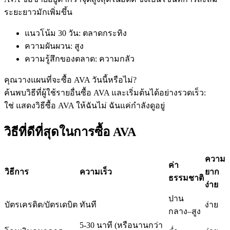
ระยะยาวมักเพิ่มขึ้น
แนวโน้ม 30 วัน
:
ตลาดกระทิง
ฟิวเจอร์ส USDC
ความผันผวน
:
สูง
ความรู้สึกของตลาด
:
ความกลัว
ฟิวเจอร์สที่ใช้ USDC เป็นหลักประกัน
คุณวางแผนที่จะซื้อ AVA วันนี้หรือไม่?
ค้นพบวิธีที่ผู้ใช้รายอื่นซื้อ AVA และเริ่มต้นได้อย่างรวดเร็ว:
ใช่ แสดงวิธีซื้อ AVA ให้ฉัน
ไม่ ฉันแค่กำลังดูอยู่
วิธีที่ดีที่สุดในการซื้อ AVA
ความ
ค่า
คัดลอกการซื้อขาย
วิธีการ
ความเร็ว
ยาก
ธรรมชาติ
ง่าย
เข้าร่วมกับเทรดเดอร์ชั้นนำ
ปาน
บัตรเครดิต/บัตรเดบิต
ทันที
ง่าย
กลาง–สูง
5-30 นาที (หรือนานกว่า