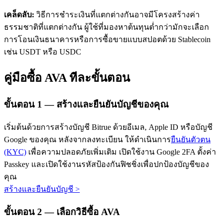
เคล็ดลับ:
วิธีการชำระเงินที่แตกต่างกันอาจมีโครงสร้างค่า
ธรรมชาติที่แตกต่างกัน ผู้ใช้ที่มองหาต้นทุนต่ำกว่ามักจะเลือก
การโอนเงินธนาคารหรือการซื้อขายแบบสปอตด้วย Stablecoin
เช่น USDT หรือ USDC
คู่มือซื้อ AVA ทีละขั้นตอน
เรียนรู้ Staking
เรียนรู้เกี่ยวกับการสร้างรายได้แบบพาสซีฟ
ขั้นตอน
1 —
สร้างและยืนยันบัญชีของคุณ
Bitrue
AI
เริ่มต้นด้วยการสร้างบัญชี Bitrue ด้วยอีเมล, Apple ID หรือบัญชี
Google ของคุณ หลังจากลงทะเบียน ให้ดำเนินการ
ยืนยันตัวตน
(KYC)
เพื่อความปลอดภัยเพิ่มเติม เปิดใช้งาน Google 2FA ตั้งค่า
Passkey และเปิดใช้งานรหัสป้องกันฟิชชิ่งเพื่อปกป้องบัญชีของ
คุณ
สร้างและยืนยันบัญชี
>
พันธมิตร Bitrue
ขั้นตอน
2 —
เลือกวิธีซื้อ AVA