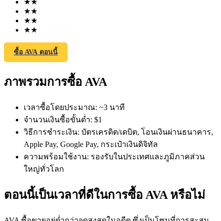
★
★
★
★
★
★
★
★
ซื้อ AVA ตอนนี้
ภาพรวมการซื้อ AVA
ฟิวเจอร์ส COIN-M
ฟิวเจอร์สสกุลเงินดิจิทัล
เวลาซื้อโดยประมาณ
:
~3 นาที
จำนวนเงินซื้อขั้นต่ำ
:
$1
วิธีการชำระเงิน
:
บัตรเครดิต/เดบิต, โอนเงินผ่านธนาคาร,
TradFi
Apple Pay, Google Pay, กระเป๋าเงินดิจิทัล
ความพร้อมใช้งาน
:
รองรับในประเทศและภูมิภาคส่วน
อนุพันธ์ของหุ้น ฟอเร็กซ์ โลหะมีค่า และสินค้าโภคภัณฑ์
ใหญ่ทั่วโลก
ตอนนี้เป็นเวลาที่ดีในการซื้อ AVA หรือไม่
AVA ซื้อขายอยู่ต่ำกว่าจุดสูงสุดในอดีต ซึ่งเป็นโซนที่การสะสม