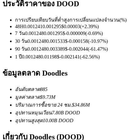
ประวัติราคาของ DOOD
การเปรียบเทียบวันที่
ต่ำ
สูง
การเปลี่ยนแปลงจำนวน
(%)
ฟิวเจอร์ส USDC
48H
0.001241
0.001295
$
0.00003
(
+
2.39
%)
7 วัน
0.001248
0.001295
$
-0.000009
(
-0.69
%)
ฟิวเจอร์สที่ใช้ USDC เป็นหลักประกัน
30 วัน
0.001248
0.001533
$
-0.000158
(
-10.97
%)
90 วัน
0.001248
0.003389
$
-0.002044
(
-61.47
%)
1 ปี
0.001248
0.01198
$
-0.002141
(
-62.56
%)
ข้อมูลตลาด Doodles
อันดับตลาด
885
มูลค่าตลาด
$
9.73M
คัดลอกการซื้อขาย
ปริมาณการซื้อขาย 24 ชม.
$
34.86M
อุปทานหมุนเวียน
7.80B
DOOD
เข้าร่วมกับเทรดเดอร์ชั้นนำ
อุปทานสูงสุด
10.00B
DOOD
เกี่ยวกับ Doodles (DOOD)