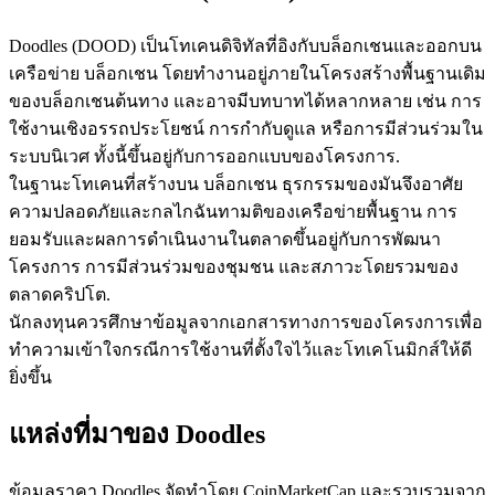
Doodles (DOOD) เป็นโทเคนดิจิทัลที่อิงกับบล็อกเชนและออกบน
เครือข่าย บล็อกเชน โดยทำงานอยู่ภายในโครงสร้างพื้นฐานเดิม
ของบล็อกเชนต้นทาง และอาจมีบทบาทได้หลากหลาย เช่น การ
ใช้งานเชิงอรรถประโยชน์ การกำกับดูแล หรือการมีส่วนร่วมใน
เป็นเทรดเดอร์คัดลอก
ระบบนิเวศ ทั้งนี้ขึ้นอยู่กับการออกแบบของโครงการ.
ในฐานะโทเคนที่สร้างบน บล็อกเชน ธุรกรรมของมันจึงอาศัย
เพลิดเพลินกับการแบ่งปันผลกำไรและค่าคอมมิชชั่นการคัด
ความปลอดภัยและกลไกฉันทามติของเครือข่ายพื้นฐาน การ
ลอกการซื้อขาย
ยอมรับและผลการดำเนินงานในตลาดขึ้นอยู่กับการพัฒนา
โครงการ การมีส่วนร่วมของชุมชน และสภาวะโดยรวมของ
ตลาดคริปโต.
นักลงทุนควรศึกษาข้อมูลจากเอกสารทางการของโครงการเพื่อ
ทำความเข้าใจกรณีการใช้งานที่ตั้งใจไว้และโทเคโนมิกส์ให้ดี
ยิ่งขึ้น
แหล่งที่มาของ Doodles
ข้อมูล
ข้อมูลราคา Doodles จัดทำโดย CoinMarketCap และรวบรวมจาก