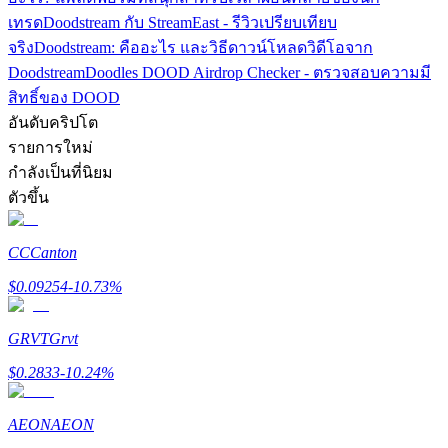
เชิญเพื่อนเพื่อรับรางวัลเงินสด
เทรด
Doodstream กับ StreamEast - รีวิวเปรียบเทียบ
จริง
Doodstream: คืออะไร และวิธีดาวน์โหลดวิดีโอจาก
Deposit CASHCAT & Win
Doodstream
Doodles DOOD Airdrop Checker - ตรวจสอบความมี
สิทธิ์ของ DOOD
อันดับคริปโต
รายการใหม่
กำลังเป็นที่นิยม
ตัวขึ้น
CC
Canton
$
0.09254
-10.73
%
Deposit CASHCAT & Win
Share 500000 CASHCAT prize pool
GRVT
Grvt
$
0.2833
-10.24
%
Exclusive for BitMart Users
AEON
AEON
Register & Trade to Win 500,000 USDT