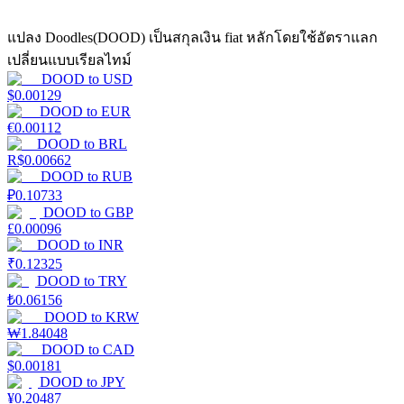
แปลง Doodles(DOOD) เป็นสกุลเงิน fiat หลักโดยใช้อัตราแลก
Launchpool
เปลี่ยนแบบเรียลไทม์
DOOD
to
USD
การเซ้งแบบยืดหยุ่นเพื่อรับโทเคนยอดนิยม
$
0.00129
DOOD
to
EUR
€
0.00112
DOOD
to
BRL
R$
0.00662
DOOD
to
RUB
₽
0.10733
DOOD
to
GBP
£
0.00096
DOOD
to
INR
₹
0.12325
การล็อค BTR
DOOD
to
TRY
₺
0.06156
การลงทุนพิเศษสำหรับผู้ถือ BTR
DOOD
to
KRW
₩
1.84048
DOOD
to
CAD
$
0.00181
DOOD
to
JPY
¥
0.20487