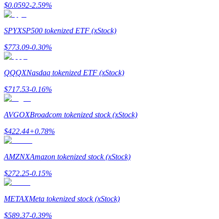
$
0.0592
-2.59
%
SPYX
SP500 tokenized ETF (xStock)
Precious Metals Trading Carnival
$
773.09
-0.30
%
Trade Gold & Silver · 33,333 USDT Bonus
QQQX
Nasdaq tokenized ETF (xStock)
$
717.53
-0.16
%
USDT New User Exclusive 10% APR
AVGOX
Broadcom tokenized stock (xStock)
USDT Flexible Staking | Daily Rewards
$
422.44
+
0.78
%
AMZNX
Amazon tokenized stock (xStock)
New Listing Futures Fest
$
272.25
-0.15
%
Trade New Futures, Win 200,000 USDT
METAX
Meta tokenized stock (xStock)
$
589.37
-0.39
%
Crypto World Cup 2026: Grand Finale