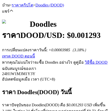
บ้าน
>
ราคาคริปโต
>
Doodles
(DOOD)
แชร์
Doodles
ราคา
DOOD
/USD: $
0.001293
ฟิวเจอร์ส
การเปลี่ยนแปลงราคาวันนี้
:
+0.00003985
（
3.18
%）
เทรด DOOD ตอนนี้
หากคุณไม่แน่ใจว่าจะซื้อ Doodles อย่างไร ดูคู่มือ
วิธีซื้อ DOOD
ฉบับสมบูรณ์ของเรา
24H
1W
1M
3M
1Y
3Y
อัปเดตข้อมูลเมื่อ เวลา (UTC+8)
ฟิวเจอร์ส USDT
ราคา Doodles(DOOD) วันนี้
ฟิวเจอร์สที่ใช้ USDT เป็นหลักประกัน
ราคาปัจจุบันของ Doodles(DOOD) คือ
$0.001293 USD
เพิ่มขึ้น