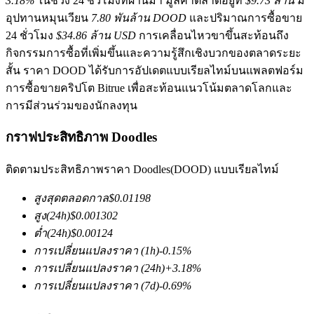
3.18%
ในช่วง 24 ชั่วโมงที่ผ่านมา มูลค่าตลาดอยู่ที่
$9.73 ล้าน
มี
อุปทานหมุนเวียน
7.80 พันล้าน DOOD
และปริมาณการซื้อขาย
24 ชั่วโมง
$34.86 ล้าน USD
การเคลื่อนไหวขาขึ้นสะท้อนถึง
กิจกรรมการซื้อที่เพิ่มขึ้นและความรู้สึกเชิงบวกของตลาดระยะ
สั้น ราคา DOOD ได้รับการอัปเดตแบบเรียลไทม์บนแพลตฟอร์ม
การซื้อขายคริปโต Bitrue เพื่อสะท้อนแนวโน้มตลาดโลกและ
การมีส่วนร่วมของนักลงทุน
ฟิวเจอร์ส COIN-M
กราฟประสิทธิภาพ Doodles
ฟิวเจอร์สสกุลเงินดิจิทัล
ติดตามประสิทธิภาพราคา Doodles(DOOD) แบบเรียลไทม์
TradFi
สูงสุดตลอดกาล
$
0.01198
สูง
(24h)
$
0.001302
อนุพันธ์ของหุ้น ฟอเร็กซ์ โลหะมีค่า และสินค้าโภคภัณฑ์
ต่ำ
(24h)
$
0.00124
การเปลี่ยนแปลงราคา
(1h)
-0.15
%
การเปลี่ยนแปลงราคา
(24h)
+
3.18
%
การเปลี่ยนแปลงราคา
(7d)
-0.69
%