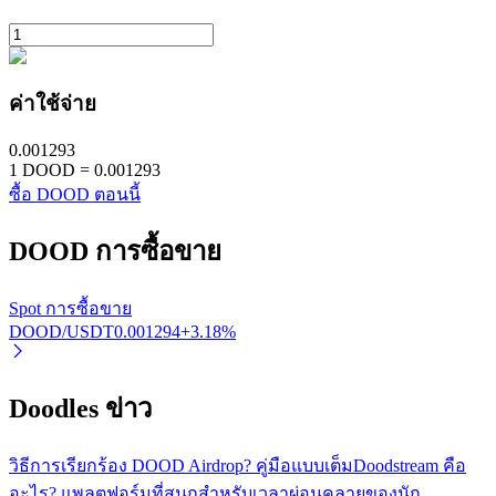
ค่าใช้จ่าย
0.001293
1
DOOD
=
0.001293
พันธมิตร Bitrue
ซื้อ DOOD ตอนนี้
มากถึง 65% คอมมิชชั่น!
DOOD
การซื้อขาย
Spot การซื้อขาย
DOOD/USDT
0.001294
+
3.18
%
Doodles ข่าว
วิธีการเรียกร้อง DOOD Airdrop? คู่มือแบบเต็ม
Doodstream คือ
การแนะนำ
อะไร? แพลตฟอร์มที่สนุกสำหรับเวลาผ่อนคลายของนัก