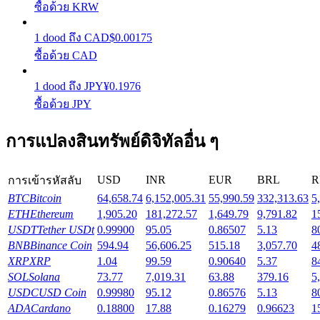
ซื้อด้วย KRW
รับรางวัลการแข่งขันทุกวัน
1
dood
ถึง
CAD
$
0.00175
ซื้อด้วย CAD
1
dood
ถึง
JPY
¥
0.1976
ซื้อด้วย JPY
การแปลงสินทรัพย์ดิจิทัลอื่น ๆ
การปักหลัก
USD
INR
EUR
BRL
R
การเข้ารหัสลับ
ผลตอบแทนสูงและเข้าถึงได้ทันที
BTC
Bitcoin
64,658.74
6,152,005.31
55,990.59
332,313.63
5
ETH
Ethereum
1,905.20
181,272.57
1,649.79
9,791.82
1
USDT
Tether USDt
0.99900
95.05
0.86507
5.13
8
BNB
Binance Coin
594.94
56,606.25
515.18
3,057.70
4
XRP
XRP
1.04
99.59
0.90640
5.37
8
SOL
Solana
73.77
7,019.31
63.88
379.16
5
USDC
USD Coin
0.99980
95.12
0.86576
5.13
8
ADA
Cardano
0.18800
17.88
0.16279
0.96623
1