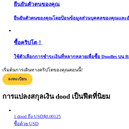
ยืนยันตัวตนของคุณ
ยืนยันตัวตนของคุณโดยป้อนข้อมูลส่วนบุคคลของคุณและอัปโ
ซื้อคริปโต！
แนะนำ
ใช้ตัวเลือกการชำระเงินที่หลากหลายเพื่อซื้อ Doodles บน B
คู่มือเริ่มต้นฟิวเจอร์ส
เริ่มต้นการเดินทางคริปโตของคุณตอนนี้!
ลงทะเบียน
การแปลงสกุลเงิน dood เป็นฟีตที่นิยม
1
dood
ถึง
USD
$
0.00125
ซื้อด้วย USD
กลยุทธ์การซื้อขาย