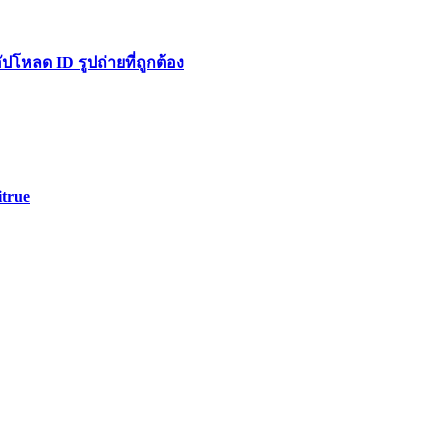
หลด ID รูปถ่ายที่ถูกต้อง
itrue