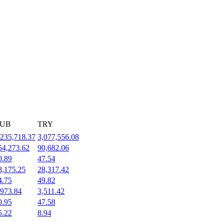
UB
TRY
,235,718.37
3,077,556.08
54,273.62
90,682.06
0.89
47.54
8,175.25
28,317.42
4.75
49.82
,973.84
3,511.42
0.95
47.58
5.22
8.94