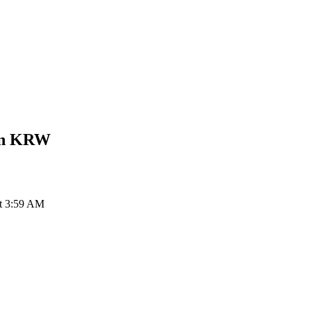
on
KRW
t 3:59 AM