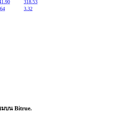
41.90
318.53
.64
3.32
่นิยมบน
Bitrue
.