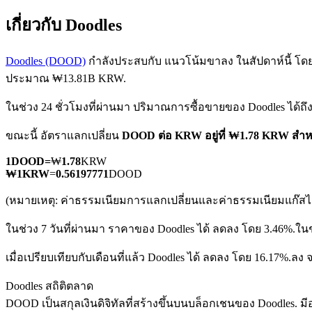
เกี่ยวกับ Doodles
Doodles (DOOD)
กำลังประสบกับ แนวโน้มขาลง ในสัปดาห์นี้ โดยรา
ประมาณ ₩13.81B KRW.
ในช่วง 24 ชั่วโมงที่ผ่านมา ปริมาณการซื้อขายของ Doodles ได้
ฟิวเจอร์ส COIN-M
ขณะนี้ อัตราแลกเปลี่ยน
DOOD ต่อ KRW
อยู่ที่ ₩1.78 KRW สำ
ฟิวเจอร์สสกุลเงินดิจิทัล
1
DOOD
=
₩
1.78
KRW
₩
1
KRW
=
0.56197771
DOOD
TradFi
(หมายเหตุ: ค่าธรรมเนียมการแลกเปลี่ยนและค่าธรรมเนียมแก๊สไม่
อนุพันธ์ของหุ้น ฟอเร็กซ์ โลหะมีค่า และสินค้าโภคภัณฑ์
ในช่วง 7 วันที่ผ่านมา ราคาของ Doodles ได้ ลดลง โดย 3.46%.
ในช
เมื่อเปรียบเทียบกับเดือนที่แล้ว Doodles ได้ ลดลง โดย 16.17%.ล
Doodles สถิติตลาด
DOOD เป็นสกุลเงินดิจิทัลที่สร้างขึ้นบนบล็อกเชนของ Doodles. มีอุ