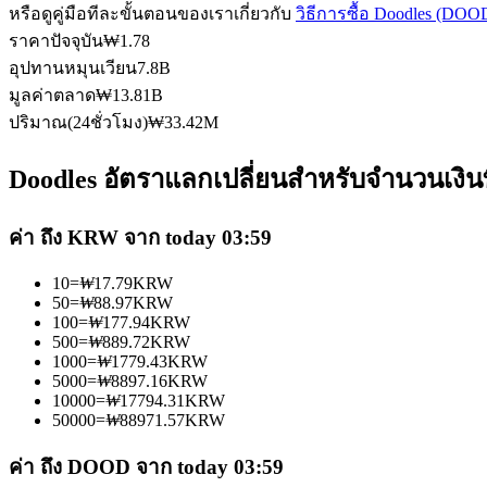
หรือดูคู่มือทีละขั้นตอนของเราเกี่ยวกับ
วิธีการซื้อ Doodles (DOO
ราคาปัจจุบัน
₩
1.78
อุปทานหมุนเวียน
7.8B
ฟิวเจอร์ส USDC
มูลค่าตลาด
₩
13.81B
ปริมาณ(24ชั่วโมง)
₩
33.42M
ฟิวเจอร์สที่ใช้ USDC เป็นหลักประกัน
Doodles อัตราแลกเปลี่ยนสำหรับจำนวนเงินท
ค่า ถึง KRW จาก today 03:59
10
=
₩
17.79
KRW
50
=
₩
88.97
KRW
100
=
₩
177.94
KRW
500
=
₩
889.72
KRW
1000
=
₩
1779.43
KRW
คัดลอกการซื้อขาย
5000
=
₩
8897.16
KRW
10000
=
₩
17794.31
KRW
เข้าร่วมกับเทรดเดอร์ชั้นนำ
50000
=
₩
88971.57
KRW
ค่า ถึง DOOD จาก today 03:59