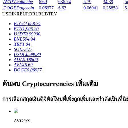
AVAX
Avalanche
6.69
636.74
5.79
34.39
5
Launchpool
DOGE
Dogecoin
0.06977
6.63
0.06041
0.35858
5
USD
INR
EUR
BRL
RUB
TRY
การเซ้งแบบยืดหยุ่นเพื่อรับโทเคนยอดนิยม
BTC
64,658.74
ETH
1,905.20
USDT
0.99900
BNB
594.94
XRP
1.04
SOL
73.77
USDC
0.99980
ADA
0.18800
AVAX
6.69
DOGE
0.06977
การล็อค BTR
ค้นพบ Cryptocurrencies เพิ่มเติม
การลงทุนพิเศษสำหรับผู้ถือ BTR
การเลือกสกุลเงินดิจิทัลใหม่ที่เพิ่งถูกเพิ่มและกำลังเป็นที
AVGOX