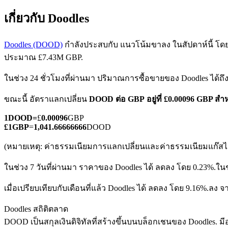
เกี่ยวกับ Doodles
Doodles (DOOD)
กำลังประสบกับ แนวโน้มขาลง ในสัปดาห์นี้ โดยรา
ประมาณ £7.43M GBP.
ในช่วง 24 ชั่วโมงที่ผ่านมา ปริมาณการซื้อขายของ Doodles ได้ถ
ฟิวเจอร์ส COIN-M
ขณะนี้ อัตราแลกเปลี่ยน
DOOD ต่อ GBP
อยู่ที่ £0.00096 GBP ส
ฟิวเจอร์สสกุลเงินดิจิทัล
1
DOOD
=
£
0.00096
GBP
£
1
GBP
=
1,041.66666666
DOOD
TradFi
(หมายเหตุ: ค่าธรรมเนียมการแลกเปลี่ยนและค่าธรรมเนียมแก๊สไม่
อนุพันธ์ของหุ้น ฟอเร็กซ์ โลหะมีค่า และสินค้าโภคภัณฑ์
ในช่วง 7 วันที่ผ่านมา ราคาของ Doodles ได้ ลดลง โดย 0.23%.
ในช
เมื่อเปรียบเทียบกับเดือนที่แล้ว Doodles ได้ ลดลง โดย 9.16%.ลง จ
Doodles สถิติตลาด
DOOD เป็นสกุลเงินดิจิทัลที่สร้างขึ้นบนบล็อกเชนของ Doodles. มีอุ