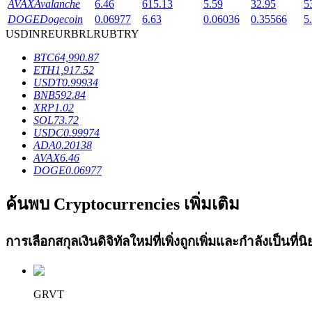
AVAX
Avalanche
6.46
615.13
5.59
32.95
5
Launchpool
DOGE
Dogecoin
0.06977
6.63
0.06036
0.35566
5
USD
INR
EUR
BRL
RUB
TRY
การเซ้งแบบยืดหยุ่นเพื่อรับโทเคนยอดนิยม
BTC
64,990.87
ETH
1,917.52
USDT
0.99934
BNB
592.84
XRP
1.02
SOL
73.72
USDC
0.99974
ADA
0.20138
AVAX
6.46
DOGE
0.06977
การล็อค BTR
ค้นพบ Cryptocurrencies เพิ่มเติม
การลงทุนพิเศษสำหรับผู้ถือ BTR
การเลือกสกุลเงินดิจิทัลใหม่ที่เพิ่งถูกเพิ่มและกำลังเป็นที
GRVT