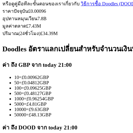
หรือดูคู่มือทีละขั้นตอนของเราเกี่ยวกับ
วิธีการซื้อ Doodles (DOO
ราคาปัจจุบัน
£
0.00096
อุปทานหมุนเวียน
7.8B
ฟิวเจอร์ส USDC
มูลค่าตลาด
£
7.43M
ปริมาณ(24ชั่วโมง)
£
34.39M
ฟิวเจอร์สที่ใช้ USDC เป็นหลักประกัน
Doodles อัตราแลกเปลี่ยนสำหรับจำนวนเงินท
ค่า ถึง GBP จาก today 21:00
10
=
£
0.00962
GBP
50
=
£
0.04812
GBP
100
=
£
0.09625
GBP
500
=
£
0.48127
GBP
1000
=
£
0.96254
GBP
คัดลอกการซื้อขาย
5000
=
£
4.81
GBP
10000
=
£
9.63
GBP
เข้าร่วมกับเทรดเดอร์ชั้นนำ
50000
=
£
48.13
GBP
ค่า ถึง DOOD จาก today 21:00