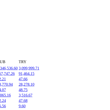
UB
TRY
,346,536.60
3,099,999.71
57,747.26
91,464.15
2.21
47.66
8,770.94
28,278.10
4.07
48.75
,065.16
3,516.67
2.24
47.68
6.56
9.60