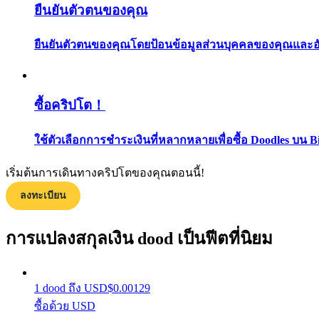
ยืนยันตัวตนของคุณ
ยืนยันตัวตนของคุณโดยป้อนข้อมูลส่วนบุคคลของคุณและอัปโ
ซื้อคริปโต！
แนะนำ
ใช้ตัวเลือกการชำระเงินที่หลากหลายเพื่อซื้อ Doodles บน B
คู่มือเริ่มต้นฟิวเจอร์ส
เริ่มต้นการเดินทางคริปโตของคุณตอนนี้!
ลงทะเบียน
การแปลงสกุลเงิน dood เป็นฟีตที่นิยม
1
dood
ถึง
USD
$
0.00129
ซื้อด้วย USD
กลยุทธ์การซื้อขาย