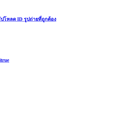
หลด ID รูปถ่ายที่ถูกต้อง
itrue