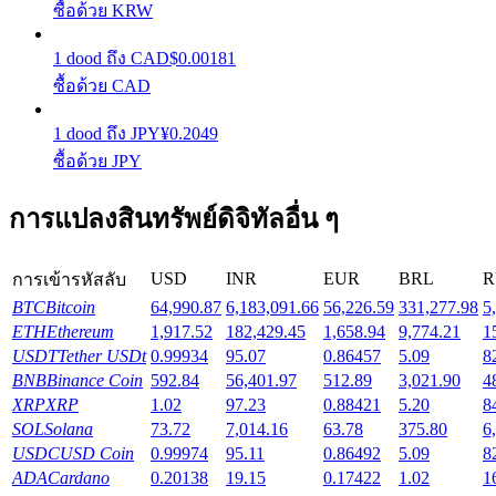
ซื้อด้วย KRW
รับรางวัลการแข่งขันทุกวัน
1
dood
ถึง
CAD
$
0.00181
ซื้อด้วย CAD
1
dood
ถึง
JPY
¥
0.2049
ซื้อด้วย JPY
การแปลงสินทรัพย์ดิจิทัลอื่น ๆ
การปักหลัก
USD
INR
EUR
BRL
R
การเข้ารหัสลับ
ผลตอบแทนสูงและเข้าถึงได้ทันที
BTC
Bitcoin
64,990.87
6,183,091.66
56,226.59
331,277.98
5
ETH
Ethereum
1,917.52
182,429.45
1,658.94
9,774.21
1
USDT
Tether USDt
0.99934
95.07
0.86457
5.09
8
BNB
Binance Coin
592.84
56,401.97
512.89
3,021.90
4
XRP
XRP
1.02
97.23
0.88421
5.20
8
SOL
Solana
73.72
7,014.16
63.78
375.80
6
USDC
USD Coin
0.99974
95.11
0.86492
5.09
8
ADA
Cardano
0.20138
19.15
0.17422
1.02
1