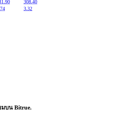
31.90
308.40
.74
3.32
่นิยมบน
Bitrue
.