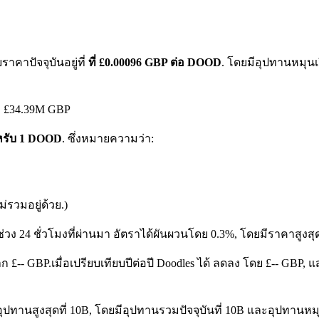
คาปัจจุบันอยู่ที่
ที่ £0.00096 GBP ต่อ DOOD
. โดยมีอุปทานหมุนเว
ึง £34.39M GBP
ำหรับ 1 DOOD
. ซึ่งหมายความว่า:
รวมอยู่ด้วย.)
่วง 24 ชั่วโมงที่ผ่านมา อัตราได้ผันผวนโดย 0.3%, โดยมีราคาสูงสุด
าก £-- GBP.
เมื่อเปรียบเทียบปีต่อปี Doodles ได้ ลดลง โดย £-- GBP
ปทานสูงสุดที่ 10B, โดยมีอุปทานรวมปัจจุบันที่ 10B และอุปทานหมุนเวี