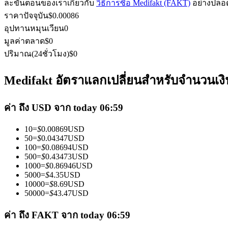
ละขั้นตอนของเราเกี่ยวกับ
วิธีการซื้อ Medifakt (FAKT)
อย่างปลอด
ราคาปัจจุบัน
$
0.00086
อุปทานหมุนเวียน
0
มูลค่าตลาด
$
0
ฟิวเจอร์ส USDC
ปริมาณ(24ชั่วโมง)
$
0
ฟิวเจอร์สที่ใช้ USDC เป็นหลักประกัน
Medifakt อัตราแลกเปลี่ยนสำหรับจำนวนเงิน
ค่า ถึง USD จาก today 06:59
10
=
$
0.00869
USD
50
=
$
0.04347
USD
100
=
$
0.08694
USD
500
=
$
0.43473
USD
1000
=
$
0.86946
USD
คัดลอกการซื้อขาย
5000
=
$
4.35
USD
10000
=
$
8.69
USD
เข้าร่วมกับเทรดเดอร์ชั้นนำ
50000
=
$
43.47
USD
ค่า ถึง FAKT จาก today 06:59