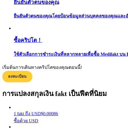
ยืนยันตัวตนของคุณ
ยืนยันตัวตนของคุณโดยป้อนข้อมูลส่วนบุคคลของคุณและอัปโ
ซื้อคริปโต！
ใช้ตัวเลือกการชำระเงินที่หลากหลายเพื่อซื้อ Medifakt บน 
แนะนำ
คู่มือเริ่มต้นฟิวเจอร์ส
เริ่มต้นการเดินทางคริปโตของคุณตอนนี้!
ลงทะเบียน
การแปลงสกุลเงิน fakt เป็นฟีตที่นิยม
1
fakt
ถึง
USD
$
0.00086
ซื้อด้วย USD
กลยุทธ์การซื้อขาย