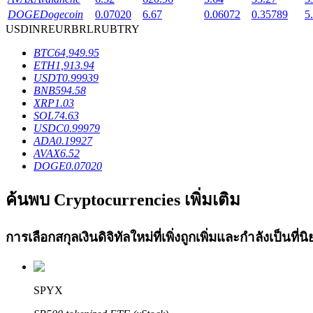
DOGE
Dogecoin
0.07020
6.67
0.06072
0.35789
5
Launchpool
USD
INR
EUR
BRL
RUB
TRY
การเซ้งแบบยืดหยุ่นเพื่อรับโทเคนยอดนิยม
BTC
64,949.95
ETH
1,913.94
USDT
0.99939
BNB
594.58
XRP
1.03
SOL
74.63
USDC
0.99979
ADA
0.19927
AVAX
6.52
DOGE
0.07020
การล็อค BTR
ค้นพบ Cryptocurrencies เพิ่มเติม
การลงทุนพิเศษสำหรับผู้ถือ BTR
การเลือกสกุลเงินดิจิทัลใหม่ที่เพิ่งถูกเพิ่มและกำลังเป็นที
SPYX