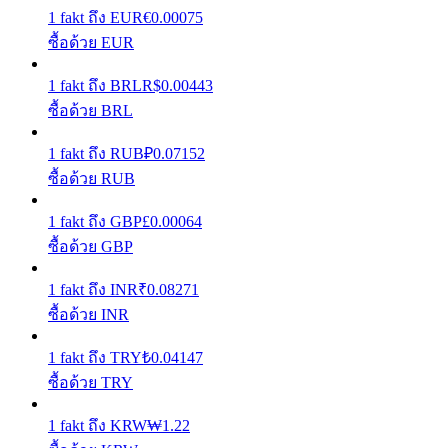
1
fakt
ถึง
EUR
€
0.00075
เรียนรู้วิธีการรักษาผลกำไร
ซื้อด้วย EUR
1
fakt
ถึง
BRL
R$
0.00443
ซื้อด้วย BRL
1
fakt
ถึง
RUB
₽
0.07152
ซื้อด้วย RUB
ได้รับ
1
fakt
ถึง
GBP
£
0.00064
ซื้อด้วย GBP
1
fakt
ถึง
INR
₹
0.08271
ซื้อด้วย INR
1
fakt
ถึง
TRY
₺
0.04147
ซื้อด้วย TRY
พาวเวอร์พิกกี้
1
fakt
ถึง
KRW
₩
1.22