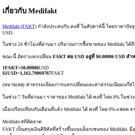
เกี่ยวกับ Medifakt
Medifakt (FAKT)
กำลังประสบกับ คงที่ ในสัปดาห์นี้ โดยราคาปัจจุบั
USD.
ในช่วง 24 ชั่วโมงที่ผ่านมา ปริมาณการซื้อขายของ Medifakt ได้ถ
ฟิวเจอร์ส COIN-M
ขณะนี้ อัตราแลกเปลี่ยน
FAKT ต่อ USD
อยู่ที่ $0.00086 USD ส
ฟิวเจอร์สสกุลเงินดิจิทัล
1
FAKT
=
$
0.00086
USD
$
1
USD
=
1,162.79069767
FAKT
TradFi
(หมายเหตุ: ค่าธรรมเนียมการแลกเปลี่ยนและค่าธรรมเนียมแก๊สไม่
อนุพันธ์ของหุ้น ฟอเร็กซ์ โลหะมีค่า และสินค้าโภคภัณฑ์
ในช่วง 7 วันที่ผ่านมา ราคาของ Medifakt ได้ คงที่ โดย 0%.
ในช่วง
เมื่อเปรียบเทียบกับเดือนที่แล้ว Medifakt ได้ คงที่ โดย 0%.แฟลต จ
Medifakt สถิติตลาด
FAKT เป็นสกุลเงินดิจิทัลที่สร้างขึ้นบนบล็อกเชนของ Medifakt. มีอุ