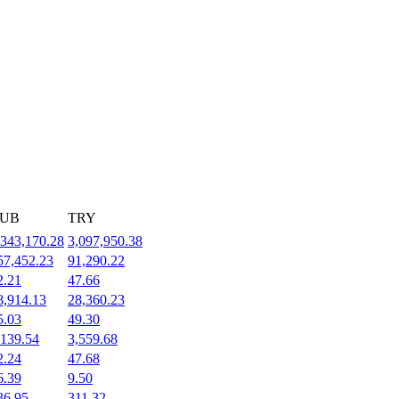
UB
TRY
,343,170.28
3,097,950.38
57,452.23
91,290.22
2.21
47.66
8,914.13
28,360.23
5.03
49.30
,139.54
3,559.68
2.24
47.68
6.39
9.50
36.95
311.32