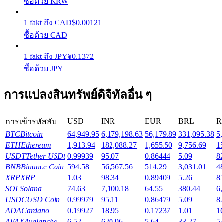
ซื้อด้วย KRW
รับรางวัลการแข่งขันทุกวัน
1
fakt
ถึง
CAD
$
0.00121
ซื้อด้วย CAD
1
fakt
ถึง
JPY
¥
0.1372
ซื้อด้วย JPY
การแปลงสินทรัพย์ดิจิทัลอื่น ๆ
การปักหลัก
USD
INR
EUR
BRL
R
การเข้ารหัสลับ
ผลตอบแทนสูงและเข้าถึงได้ทันที
BTC
Bitcoin
64,949.95
6,179,198.63
56,179.89
331,095.38
5
ETH
Ethereum
1,913.94
182,088.27
1,655.50
9,756.69
1
USDT
Tether USDt
0.99939
95.07
0.86444
5.09
8
BNB
Binance Coin
594.58
56,567.56
514.29
3,031.01
4
XRP
XRP
1.03
98.34
0.89409
5.26
8
SOL
Solana
74.63
7,100.18
64.55
380.44
6
USDC
USD Coin
0.99979
95.11
0.86479
5.09
8
ADA
Cardano
0.19927
18.95
0.17237
1.01
1
AVAX
Avalanche
6.52
620.96
5.64
33.27
5