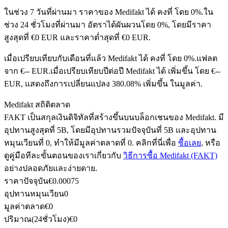
ในช่วง 7 วันที่ผ่านมา ราคาของ Medifakt ได้ คงที่ โดย 0%.
ใน
ช่วง 24 ชั่วโมงที่ผ่านมา อัตราได้ผันผวนโดย 0%, โดยมีราคา
สูงสุดที่ €0 EUR และราคาต่ำสุดที่ €0 EUR.
ฟิวเจอร์ส USDC
เมื่อเปรียบเทียบกับเดือนที่แล้ว Medifakt ได้ คงที่ โดย 0%.แฟลต
ฟิวเจอร์สที่ใช้ USDC เป็นหลักประกัน
จาก €-- EUR.
เมื่อเปรียบเทียบปีต่อปี Medifakt ได้ เพิ่มขึ้น โดย €--
EUR, แสดงถึงการเปลี่ยนแปลง 380.08% เพิ่มขึ้น ในมูลค่า.
Medifakt สถิติตลาด
FAKT เป็นสกุลเงินดิจิทัลที่สร้างขึ้นบนบล็อกเชนของ Medifakt. มี
อุปทานสูงสุดที่ 5B, โดยมีอุปทานรวมปัจจุบันที่ 5B และอุปทาน
หมุนเวียนที่ 0, ทำให้มีมูลค่าตลาดที่ 0. คลิกที่นี่เพื่อ
ซื้อเลย
, หรือ
ดูคู่มือทีละขั้นตอนของเราเกี่ยวกับ
วิธีการซื้อ Medifakt (FAKT)
อย่างปลอดภัยและง่ายดาย.
คัดลอกการซื้อขาย
ราคาปัจจุบัน
€
0.00075
เข้าร่วมกับเทรดเดอร์ชั้นนำ
อุปทานหมุนเวียน
0
มูลค่าตลาด
€
0
ปริมาณ(24ชั่วโมง)
€
0