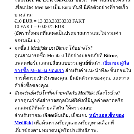
เพื่อแปลง Medifakt เป็น Euro ทันที นี่คือตัวอย่างที่รวดเร็ว
บางส่วน:
€10 EUR = 13,333.33333333 FAKT
Exclusive for BitMart Users
10 FAKT = €0.0075 EUR
(อัตราทั้งหมดที่แสดงเป็นประมาณการและไม่รวมค่า
Register & Trade to Win 500,000 USDT
ธรรมเนียม.)
จะซื้อ 1 Medifakt บน Bitrue ได้อย่างไร?
คุณสามารถซื้อ Medifakt ได้อย่างปลอดภัยที่
Bitrue
,
Precious Metals Trading Carnival
แพลตฟอร์มแลกเปลี่ยนแบบรวมศูนย์ชั้นนำ.
เยี่ยมชมคู่มือ
การซื้อ Medifakt ของเรา
สำหรับคำแนะนำทีละขั้นตอนใน
Trade Gold & Silver · 33,333 USDT Bonus
การตั้งกระเป๋าเงินของคุณ, ยืนยันตัวตนของคุณ, และวาง
คำสั่งซื้อของคุณ.
สินทรัพย์คริปโตที่คล้ายคลึงกับ Medifakt มีอะไรบ้าง?
USDT New User Exclusive 10% APR
หากคุณกำลังสำรวจสกุลเงินดิจิทัลที่มีมูลค่าตลาดหรือ
USDT Flexible Staking | Daily Rewards
คุณสมบัติที่คล้ายคลึงกัน ให้ตรวจสอบ:
สำหรับรายละเอียดเพิ่มเติม, เยี่ยมชม
หน้าแอสเซ็ทของ
Medifakt
เพื่อค้นหาเหรียญและเหรียญทางเลือกที่
เกี่ยวข้องตามหมวดหมู่หรือประสิทธิภาพ.
BTC New User Exclusive: 6.5% APR