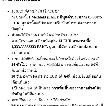
เชิญเพื่อนเพื่อรับรางวัลเงินสด
1 FAKT มีค่าเท่าไหร่ใน EUR?
BTC Welcome Rewards
ณ ขณะนี้,
1 Medifakt (FAKT มีมูลค่าประมาณ €0.00075
EUR.
มูลค่านี้จะอัปเดตแบบเรียลไทม์ตามอัตราตลาด
ปัจจุบัน
ฉันจะได้รับ FAKT เท่าไหร่สำหรับ 1 EUR?
ตามอัตราแลกเปลี่ยนปัจจุบัน,
€1 EUR สามารถซื้อ
1,333.33333333 FAKT.
มูลค่านี้มีการเปลี่ยนแปลงตาม
สภาพตลาด
ราคา Medifakt เปลี่ยนแปลงไปอย่างไรบ้างในช่วงเวลา?
24 ชั่วโมง:
ราคาของ Medifakt มีการเปลี่ยนแปลง
คงที่
BTC Welcome Rewards
ตั้งแต่เมื่อวานนี้.
30 วัน:
อัตรา FAKT ต่อ EUR ได้
คงที่
เมื่อเปรียบเทียบกับ
Deposit & Trade BTC to Share 25000 USDT prize pool!
เดือนที่แล้ว
1 ปี:
Medifakt ได้เห็นการ
การเพิ่มขึ้นของราคาอย่างมีนัย
สำคัญ
ในปีที่ผ่านมา
Deposit CASHCAT & Win
จะเปลี่ยน FAKT เป็น EUR ได้อย่างไร?
ใช้
FAKT ต่อ EUR converter
ของเราที่ด้านบนของหน้านี้
Share 500000 CASHCAT prize pool