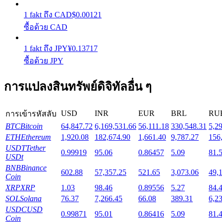
1
fakt
ถึง
CAD
$
0.00121
Launchpool
ซื้อด้วย CAD
การเซ้งแบบยืดหยุ่นเพื่อรับโทเคนยอดนิยม
1
fakt
ถึง
JPY
¥
0.13717
ซื้อด้วย JPY
การแปลงสินทรัพย์ดิจิทัลอื่น ๆ
USD
INR
EUR
BRL
RU
การเข้ารหัสลับ
BTC
Bitcoin
64,847.72
6,169,531.66
56,111.18
330,548.31
5,2
ETH
Ethereum
1,920.08
182,674.90
1,661.40
9,787.27
156
USDT
Tether
การล็อค BTR
0.99919
95.06
0.86457
5.09
81.
USDt
BNB
Binance
การลงทุนพิเศษสำหรับผู้ถือ BTR
602.88
57,357.25
521.65
3,073.06
49,
Coin
XRP
XRP
1.03
98.46
0.89556
5.27
84.
SOL
Solana
76.37
7,266.45
66.08
389.31
6,2
USDC
USD
0.99871
95.01
0.86416
5.09
81.
Coin