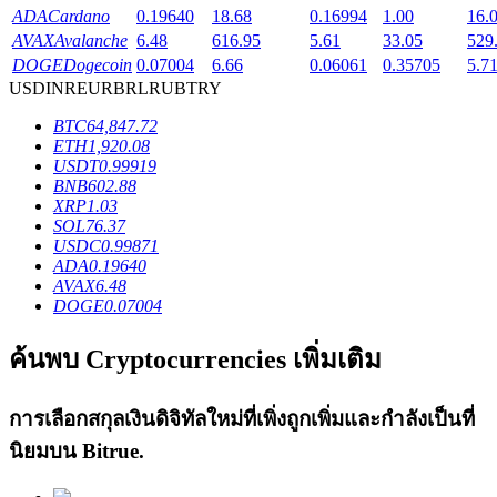
ADA
Cardano
0.19640
18.68
0.16994
1.00
16.
AVAX
Avalanche
6.48
616.95
5.61
33.05
529
DOGE
Dogecoin
0.07004
6.66
0.06061
0.35705
5.7
USD
INR
EUR
BRL
RUB
TRY
เงินกู้
BTC
64,847.72
ETH
1,920.08
บริการยืมเงินที่ได้รับการสนับสนุนจาก Crypto
USDT
0.99919
BNB
602.88
XRP
1.03
SOL
76.37
USDC
0.99871
ADA
0.19640
AVAX
6.48
DOGE
0.07004
ค้นพบ Cryptocurrencies เพิ่มเติม
ลงทุนอัตโนมัติ
การเลือกสกุลเงินดิจิทัลใหม่ที่เพิ่งถูกเพิ่มและกำลังเป็นที่
คว้าผลกำไรระยะยาวและผลประโยชน์ที่ยืดหยุ่น
นิยมบน
Bitrue
.