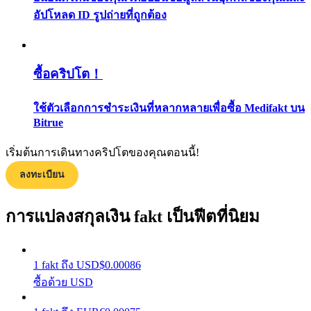
อัปโหลด ID รูปถ่ายที่ถูกต้อง
กลยุทธ์การซื้อขาย
เรียนรู้วิธีการรักษาผลกำไร
ซื้อคริปโต！
ใช้ตัวเลือกการชำระเงินที่หลากหลายเพื่อซื้อ Medifakt บน
Bitrue
เริ่มต้นการเดินทางคริปโตของคุณตอนนี้!
ได้รับ
ลงทะเบียน
การแปลงสกุลเงิน fakt เป็นฟีตที่นิยม
1
fakt
ถึง
USD
$
0.00086
ซื้อด้วย USD
พาวเวอร์พิกกี้