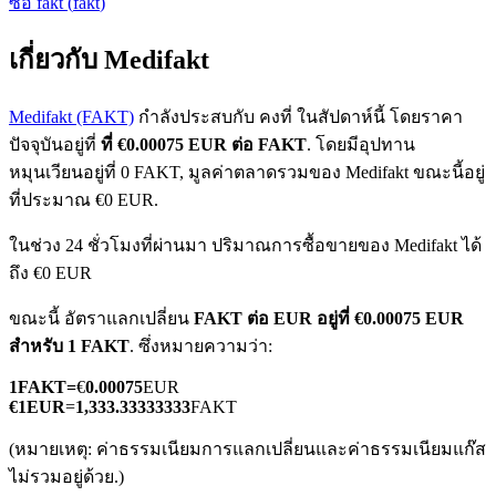
ซื้อ
fakt
(
fakt
)
เกี่ยวกับ Medifakt
Medifakt (FAKT)
กำลังประสบกับ คงที่ ในสัปดาห์นี้ โดยราคา
ปัจจุบันอยู่ที่
ที่ €0.00075 EUR ต่อ FAKT
. โดยมีอุปทาน
หมุนเวียนอยู่ที่ 0 FAKT, มูลค่าตลาดรวมของ Medifakt ขณะนี้อยู่
ฟิวเจอร์ส COIN-M
ที่ประมาณ €0 EUR.
ฟิวเจอร์สสกุลเงินดิจิทัล
ในช่วง 24 ชั่วโมงที่ผ่านมา ปริมาณการซื้อขายของ Medifakt ได้
ถึง €0 EUR
TradFi
ขณะนี้ อัตราแลกเปลี่ยน
FAKT ต่อ EUR
อยู่ที่ €0.00075 EUR
สำหรับ 1 FAKT
. ซึ่งหมายความว่า:
อนุพันธ์ของหุ้น ฟอเร็กซ์ โลหะมีค่า และสินค้าโภคภัณฑ์
1
FAKT
=
€
0.00075
EUR
€
1
EUR
=
1,333.33333333
FAKT
(หมายเหตุ: ค่าธรรมเนียมการแลกเปลี่ยนและค่าธรรมเนียมแก๊ส
ไม่รวมอยู่ด้วย.)