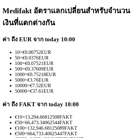
Medifakt อัตราแลกเปลี่ยนสำหรับจำนวน
เงินที่แตกต่างกัน
ค่า ถึง EUR จาก today 10:00
เป็นเทรดเดอร์คัดลอก
10
=
€
0.00752
EUR
เพลิดเพลินกับการแบ่งปันผลกำไรและค่าคอมมิชชั่นการคัด
50
=
€
0.0376
EUR
ลอกการซื้อขาย
100
=
€
0.07521
EUR
500
=
€
0.37609
EUR
1000
=
€
0.75218
EUR
5000
=
€
3.76
EUR
10000
=
€
7.52
EUR
50000
=
€
37.61
EUR
ค่า ถึง FAKT จาก today 10:00
€
10
=
13,294.66812508
FAKT
€
50
=
66,473.34062544
FAKT
ข้อมูล
€
100
=
132,946.68125089
FAKT
€
500
=
664,733.40625447
FAKT