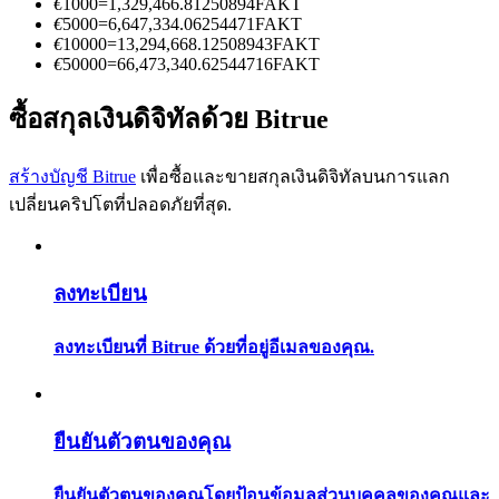
€
1000
=
1,329,466.81250894
FAKT
การวิเคราะห์ข้อมูลขนาดใหญ่ รวมถึงข้อมูลการค้า ฯลฯ
€
5000
=
6,647,334.06254471
FAKT
€
10000
=
13,294,668.12508943
FAKT
€
50000
=
66,473,340.62544716
FAKT
ซื้อสกุลเงินดิจิทัลด้วย Bitrue
สร้างบัญชี Bitrue
เพื่อซื้อและขายสกุลเงินดิจิทัลบนการแลก
เปลี่ยนคริปโตที่ปลอดภัยที่สุด.
แนะนำ
คู่มือเริ่มต้นฟิวเจอร์ส
ลงทะเบียน
ลงทะเบียนที่ Bitrue ด้วยที่อยู่อีเมลของคุณ.
ยืนยันตัวตนของคุณ
ยืนยันตัวตนของคุณโดยป้อนข้อมูลส่วนบุคคลของคุณและ