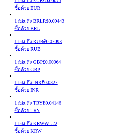
1
fakt
ถึง
EUR
€
0.00075
ซื้อด้วย EUR
รับรางวัลการแข่งขันทุกวัน
1
fakt
ถึง
BRL
R$
0.00443
ซื้อด้วย BRL
1
fakt
ถึง
RUB
₽
0.07093
ซื้อด้วย RUB
1
fakt
ถึง
GBP
£
0.00064
ซื้อด้วย GBP
การปักหลัก
1
fakt
ถึง
INR
₹
0.0827
ผลตอบแทนสูงและเข้าถึงได้ทันที
ซื้อด้วย INR
1
fakt
ถึง
TRY
₺
0.04146
ซื้อด้วย TRY
1
fakt
ถึง
KRW
₩
1.22
ซื้อด้วย KRW