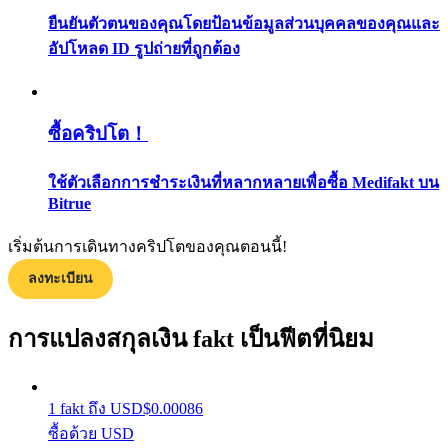
กลยุทธ์การซื้อขาย
ยืนยันตัวตนของคุณโดยป้อนข้อมูลส่วนบุคคลของคุณและ
อัปโหลด ID รูปถ่ายที่ถูกต้อง
เรียนรู้วิธีการรักษาผลกำไร
ซื้อคริปโต！
ใช้ตัวเลือกการชำระเงินที่หลากหลายเพื่อซื้อ Medifakt บน
Bitrue
ได้รับ
เริ่มต้นการเดินทางคริปโตของคุณตอนนี้!
ลงทะเบียน
การแปลงสกุลเงิน fakt เป็นฟีตที่นิยม
1
fakt
ถึง
USD
$
0.00086
ซื้อด้วย USD
พาวเวอร์พิกกี้