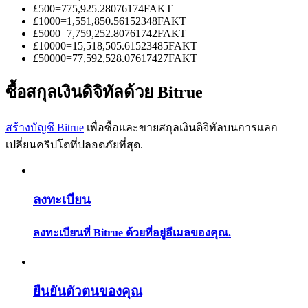
การวิเคราะห์ข้อมูลขนาดใหญ่ รวมถึงข้อมูลการค้า ฯลฯ
£
500
=
775,925.28076174
FAKT
£
1000
=
1,551,850.56152348
FAKT
£
5000
=
7,759,252.80761742
FAKT
£
10000
=
15,518,505.61523485
FAKT
£
50000
=
77,592,528.07617427
FAKT
ซื้อสกุลเงินดิจิทัลด้วย Bitrue
สร้างบัญชี Bitrue
เพื่อซื้อและขายสกุลเงินดิจิทัลบนการแลก
เปลี่ยนคริปโตที่ปลอดภัยที่สุด.
แนะนำ
คู่มือเริ่มต้นฟิวเจอร์ส
ลงทะเบียน
ลงทะเบียนที่ Bitrue ด้วยที่อยู่อีเมลของคุณ.
ยืนยันตัวตนของคุณ