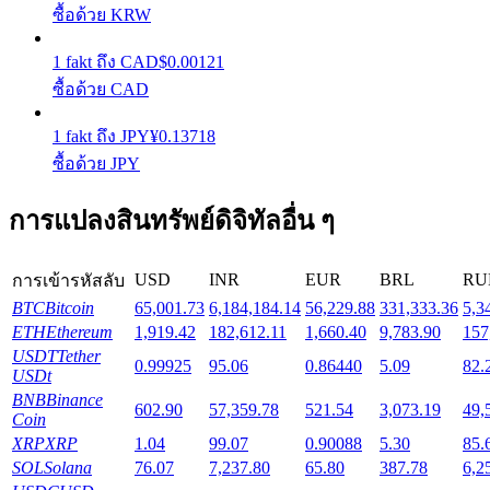
ซื้อด้วย KRW
Launchpool
1
fakt
ถึง
CAD
$
0.00121
ซื้อด้วย CAD
การเซ้งแบบยืดหยุ่นเพื่อรับโทเคนยอดนิยม
1
fakt
ถึง
JPY
¥
0.13718
ซื้อด้วย JPY
การแปลงสินทรัพย์ดิจิทัลอื่น ๆ
USD
INR
EUR
BRL
RU
การเข้ารหัสลับ
BTC
Bitcoin
65,001.73
6,184,184.14
56,229.88
331,333.36
5,3
การล็อค BTR
ETH
Ethereum
1,919.42
182,612.11
1,660.40
9,783.90
157
USDT
Tether
0.99925
95.06
0.86440
5.09
82.
การลงทุนพิเศษสำหรับผู้ถือ BTR
USDt
BNB
Binance
602.90
57,359.78
521.54
3,073.19
49,
Coin
XRP
XRP
1.04
99.07
0.90088
5.30
85.
SOL
Solana
76.07
7,237.80
65.80
387.78
6,2