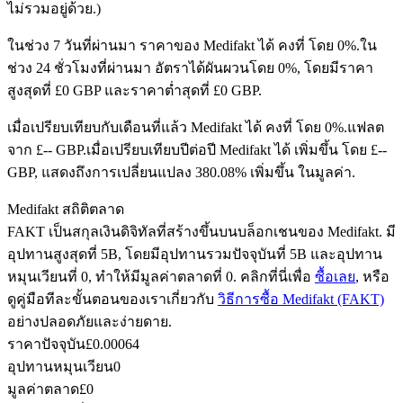
ไม่รวมอยู่ด้วย.)
ในช่วง 7 วันที่ผ่านมา ราคาของ Medifakt ได้ คงที่ โดย 0%.
ใน
ช่วง 24 ชั่วโมงที่ผ่านมา อัตราได้ผันผวนโดย 0%, โดยมีราคา
ฟิวเจอร์ส USDC
สูงสุดที่ £0 GBP และราคาต่ำสุดที่ £0 GBP.
ฟิวเจอร์สที่ใช้ USDC เป็นหลักประกัน
เมื่อเปรียบเทียบกับเดือนที่แล้ว Medifakt ได้ คงที่ โดย 0%.แฟลต
จาก £-- GBP.
เมื่อเปรียบเทียบปีต่อปี Medifakt ได้ เพิ่มขึ้น โดย £--
GBP, แสดงถึงการเปลี่ยนแปลง 380.08% เพิ่มขึ้น ในมูลค่า.
Medifakt สถิติตลาด
FAKT เป็นสกุลเงินดิจิทัลที่สร้างขึ้นบนบล็อกเชนของ Medifakt. มี
อุปทานสูงสุดที่ 5B, โดยมีอุปทานรวมปัจจุบันที่ 5B และอุปทาน
หมุนเวียนที่ 0, ทำให้มีมูลค่าตลาดที่ 0. คลิกที่นี่เพื่อ
ซื้อเลย
, หรือ
ดูคู่มือทีละขั้นตอนของเราเกี่ยวกับ
วิธีการซื้อ Medifakt (FAKT)
คัดลอกการซื้อขาย
อย่างปลอดภัยและง่ายดาย.
เข้าร่วมกับเทรดเดอร์ชั้นนำ
ราคาปัจจุบัน
£
0.00064
อุปทานหมุนเวียน
0
มูลค่าตลาด
£
0