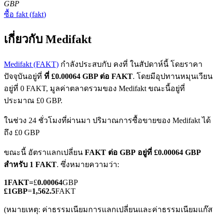
GBP
ซื้อ
fakt
(
fakt
)
เกี่ยวกับ Medifakt
Medifakt (FAKT)
กำลังประสบกับ คงที่ ในสัปดาห์นี้ โดยราคา
ปัจจุบันอยู่ที่
ที่ £0.00064 GBP ต่อ FAKT
. โดยมีอุปทานหมุนเวียน
ฟิวเจอร์ส COIN-M
อยู่ที่ 0 FAKT, มูลค่าตลาดรวมของ Medifakt ขณะนี้อยู่ที่
ฟิวเจอร์สสกุลเงินดิจิทัล
ประมาณ £0 GBP.
ในช่วง 24 ชั่วโมงที่ผ่านมา ปริมาณการซื้อขายของ Medifakt ได้
ถึง £0 GBP
TradFi
ขณะนี้ อัตราแลกเปลี่ยน
FAKT ต่อ GBP
อยู่ที่ £0.00064 GBP
อนุพันธ์ของหุ้น ฟอเร็กซ์ โลหะมีค่า และสินค้าโภคภัณฑ์
สำหรับ 1 FAKT
. ซึ่งหมายความว่า:
1
FAKT
=
£
0.00064
GBP
£
1
GBP
=
1,562.5
FAKT
(หมายเหตุ: ค่าธรรมเนียมการแลกเปลี่ยนและค่าธรรมเนียมแก๊ส