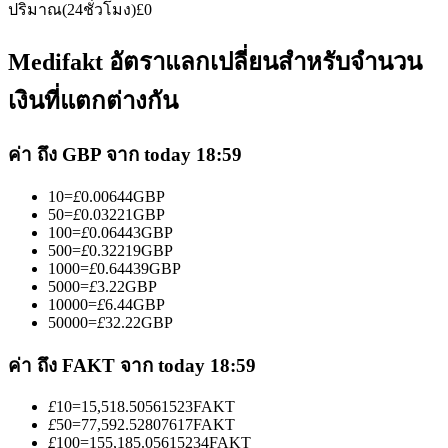
ปริมาณ(24ชั่วโมง)
£
0
Medifakt อัตราแลกเปลี่ยนสำหรับจำนวน
เงินที่แตกต่างกัน
เป็นเทรดเดอร์คัดลอก
ค่า ถึง GBP จาก today 18:59
เพลิดเพลินกับการแบ่งปันผลกำไรและค่าคอมมิชชั่นการคัด
10
=
£
0.00644
GBP
ลอกการซื้อขาย
50
=
£
0.03221
GBP
100
=
£
0.06443
GBP
500
=
£
0.32219
GBP
1000
=
£
0.64439
GBP
5000
=
£
3.22
GBP
10000
=
£
6.44
GBP
50000
=
£
32.22
GBP
ค่า ถึง FAKT จาก today 18:59
£
10
=
15,518.50561523
FAKT
ข้อมูล
£
50
=
77,592.52807617
FAKT
£
100
=
155,185.05615234
FAKT