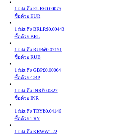
1
fakt
ถึง
EUR
€
0.00075
รับรางวัลการแข่งขันทุกวัน
ซื้อด้วย EUR
1
fakt
ถึง
BRL
R$
0.00443
ซื้อด้วย BRL
1
fakt
ถึง
RUB
₽
0.07151
ซื้อด้วย RUB
1
fakt
ถึง
GBP
£
0.00064
การปักหลัก
ซื้อด้วย GBP
ผลตอบแทนสูงและเข้าถึงได้ทันที
1
fakt
ถึง
INR
₹
0.0827
ซื้อด้วย INR
1
fakt
ถึง
TRY
₺
0.04146
ซื้อด้วย TRY
1
fakt
ถึง
KRW
₩
1.22