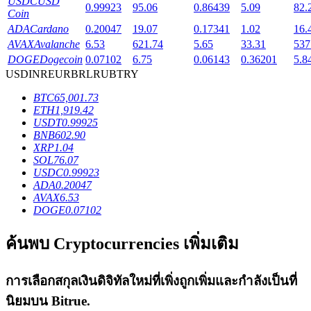
USDC
USD
0.99923
95.06
0.86439
5.09
82.
Coin
ADA
Cardano
0.20047
19.07
0.17341
1.02
16.
AVAX
Avalanche
6.53
621.74
5.65
33.31
537
DOGE
Dogecoin
0.07102
6.75
0.06143
0.36201
5.8
เงินกู้
USD
INR
EUR
BRL
RUB
TRY
BTC
65,001.73
บริการยืมเงินที่ได้รับการสนับสนุนจาก Crypto
ETH
1,919.42
USDT
0.99925
BNB
602.90
XRP
1.04
SOL
76.07
USDC
0.99923
ADA
0.20047
AVAX
6.53
DOGE
0.07102
ค้นพบ Cryptocurrencies เพิ่มเติม
ลงทุนอัตโนมัติ
คว้าผลกำไรระยะยาวและผลประโยชน์ที่ยืดหยุ่น
การเลือกสกุลเงินดิจิทัลใหม่ที่เพิ่งถูกเพิ่มและกำลังเป็นที่
นิยมบน
Bitrue
.