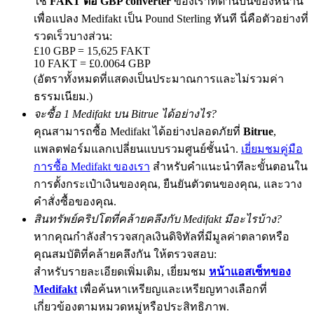
ใช้
FAKT ต่อ GBP converter
ของเราที่ด้านบนของหน้านี้
เพื่อแปลง Medifakt เป็น Pound Sterling ทันที นี่คือตัวอย่างที่
รวดเร็วบางส่วน:
£10 GBP = 15,625 FAKT
Exclusive for BitMart Users
10 FAKT = £0.0064 GBP
(อัตราทั้งหมดที่แสดงเป็นประมาณการและไม่รวมค่า
Register & Trade to Win 500,000 USDT
ธรรมเนียม.)
จะซื้อ 1 Medifakt บน Bitrue ได้อย่างไร?
คุณสามารถซื้อ Medifakt ได้อย่างปลอดภัยที่
Bitrue
,
Precious Metals Trading Carnival
แพลตฟอร์มแลกเปลี่ยนแบบรวมศูนย์ชั้นนำ.
เยี่ยมชมคู่มือ
การซื้อ Medifakt ของเรา
สำหรับคำแนะนำทีละขั้นตอนใน
Trade Gold & Silver · 33,333 USDT Bonus
การตั้งกระเป๋าเงินของคุณ, ยืนยันตัวตนของคุณ, และวาง
คำสั่งซื้อของคุณ.
สินทรัพย์คริปโตที่คล้ายคลึงกับ Medifakt มีอะไรบ้าง?
USDT New User Exclusive 10% APR
หากคุณกำลังสำรวจสกุลเงินดิจิทัลที่มีมูลค่าตลาดหรือ
USDT Flexible Staking | Daily Rewards
คุณสมบัติที่คล้ายคลึงกัน ให้ตรวจสอบ:
สำหรับรายละเอียดเพิ่มเติม, เยี่ยมชม
หน้าแอสเซ็ทของ
Medifakt
เพื่อค้นหาเหรียญและเหรียญทางเลือกที่
เกี่ยวข้องตามหมวดหมู่หรือประสิทธิภาพ.
BTC New User Exclusive: 6.5% APR