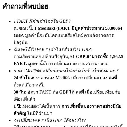
เชิญเพื่อนเพื่อรับรางวัลเงินสด
คำถามที่พบบ่อย
BTC Welcome Rewards
1 FAKT มีค่าเท่าไหร่ใน GBP?
ณ ขณะนี้,
1 Medifakt (FAKT มีมูลค่าประมาณ £0.00064
GBP.
มูลค่านี้จะอัปเดตแบบเรียลไทม์ตามอัตราตลาด
ปัจจุบัน
ฉันจะได้รับ FAKT เท่าไหร่สำหรับ 1 GBP?
ตามอัตราแลกเปลี่ยนปัจจุบัน,
£1 GBP สามารถซื้อ 1,562.5
FAKT.
มูลค่านี้มีการเปลี่ยนแปลงตามสภาพตลาด
ราคา Medifakt เปลี่ยนแปลงไปอย่างไรบ้างในช่วงเวลา?
24 ชั่วโมง:
ราคาของ Medifakt มีการเปลี่ยนแปลง
คงที่
BTC Welcome Rewards
ตั้งแต่เมื่อวานนี้.
30 วัน:
อัตรา FAKT ต่อ GBP ได้
คงที่
เมื่อเปรียบเทียบกับ
Deposit & Trade BTC to Share 25000 USDT prize pool!
เดือนที่แล้ว
1 ปี:
Medifakt ได้เห็นการ
การเพิ่มขึ้นของราคาอย่างมีนัย
สำคัญ
ในปีที่ผ่านมา
Deposit CASHCAT & Win
จะเปลี่ยน FAKT เป็น GBP ได้อย่างไร?
Share 500000 CASHCAT prize pool