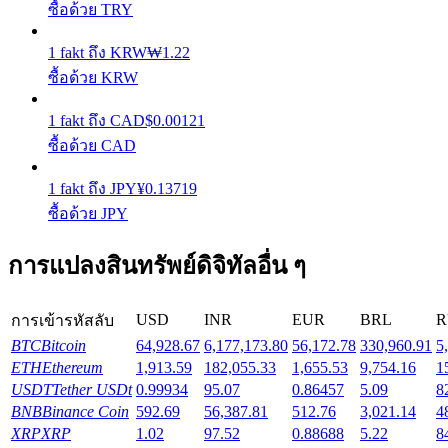
ซื้อด้วย TRY
รับรางวัลการแข่งขันทุกวัน
1
fakt
ถึง
KRW
₩
1.22
ซื้อด้วย KRW
1
fakt
ถึง
CAD
$
0.00121
ซื้อด้วย CAD
1
fakt
ถึง
JPY
¥
0.13719
ซื้อด้วย JPY
การปักหลัก
การแปลงสินทรัพย์ดิจิทัลอื่น ๆ
ผลตอบแทนสูงและเข้าถึงได้ทันที
USD
INR
EUR
BRL
R
การเข้ารหัสลับ
BTC
Bitcoin
64,928.67
6,177,173.80
56,172.78
330,960.91
5
ETH
Ethereum
1,913.59
182,055.33
1,655.53
9,754.16
1
USDT
Tether USDt
0.99934
95.07
0.86457
5.09
8
BNB
Binance Coin
592.69
56,387.81
512.76
3,021.14
4
XRP
XRP
1.02
97.52
0.88688
5.22
8