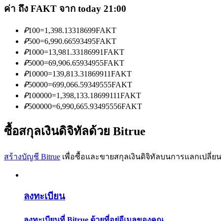
ค่า ถึง FAKT จาก today 21:00
₽
100
=
1,398.13318699
FAKT
₽
500
=
6,990.66593495
FAKT
₽
1000
=
13,981.33186991
FAKT
₽
5000
=
69,906.65934955
FAKT
เป็นเทรดเดอร์คัดลอก
₽
10000
=
139,813.31869911
FAKT
₽
50000
=
699,066.59349555
FAKT
เพลิดเพลินกับการแบ่งปันผลกำไรและค่าคอมมิชชั่นการคั
₽
100000
=
1,398,133.18699111
FAKT
₽
500000
=
6,990,665.93495556
FAKT
ซื้อสกุลเงินดิจิทัลด้วย Bitrue
สร้างบัญชี Bitrue
เพื่อซื้อและขายสกุลเงินดิจิทัลบนการแลกเปลี่ยน
ข้อมูล
ลงทะเบียน
การวิเคราะห์ข้อมูลขนาดใหญ่ รวมถึงข้อมูลการค้า ฯลฯ
ลงทะเบียนที่ Bitrue ด้วยที่อยู่อีเมลของคุณ.