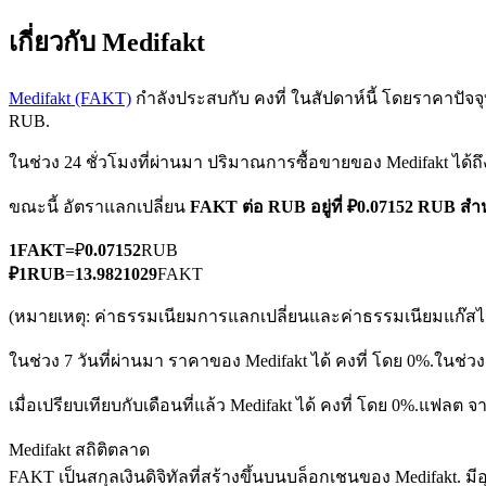
เกี่ยวกับ Medifakt
Medifakt (FAKT)
กำลังประสบกับ คงที่ ในสัปดาห์นี้ โดยราคาปัจจุบั
RUB.
ในช่วง 24 ชั่วโมงที่ผ่านมา ปริมาณการซื้อขายของ Medifakt ได้ถ
ฟิวเจอร์ส COIN-M
ขณะนี้ อัตราแลกเปลี่ยน
FAKT ต่อ RUB
อยู่ที่ ₽0.07152 RUB ส
ฟิวเจอร์สสกุลเงินดิจิทัล
1
FAKT
=
₽
0.07152
RUB
₽
1
RUB
=
13.9821029
FAKT
TradFi
(หมายเหตุ: ค่าธรรมเนียมการแลกเปลี่ยนและค่าธรรมเนียมแก๊สไม่
อนุพันธ์ของหุ้น ฟอเร็กซ์ โลหะมีค่า และสินค้าโภคภัณฑ์
ในช่วง 7 วันที่ผ่านมา ราคาของ Medifakt ได้ คงที่ โดย 0%.
ในช่วง
เมื่อเปรียบเทียบกับเดือนที่แล้ว Medifakt ได้ คงที่ โดย 0%.แฟลต 
Medifakt สถิติตลาด
FAKT เป็นสกุลเงินดิจิทัลที่สร้างขึ้นบนบล็อกเชนของ Medifakt. มีอุ