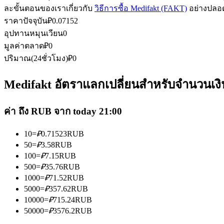
ละขั้นตอนของเราเกี่ยวกับ
วิธีการซื้อ Medifakt (FAKT)
อย่างปลอด
ราคาปัจจุบัน
₽
0.07152
อุปทานหมุนเวียน
0
ฟิวเจอร์ส USDC
มูลค่าตลาด
₽
0
ปริมาณ(24ชั่วโมง)
₽
0
ฟิวเจอร์สที่ใช้ USDC เป็นหลักประกัน
Medifakt อัตราแลกเปลี่ยนสำหรับจำนวนเงิน
ค่า ถึง RUB จาก today 21:00
10
=
₽
0.71523
RUB
50
=
₽
3.58
RUB
100
=
₽
7.15
RUB
500
=
₽
35.76
RUB
คัดลอกการซื้อขาย
1000
=
₽
71.52
RUB
เข้าร่วมกับเทรดเดอร์ชั้นนำ
5000
=
₽
357.62
RUB
10000
=
₽
715.24
RUB
50000
=
₽
3576.2
RUB