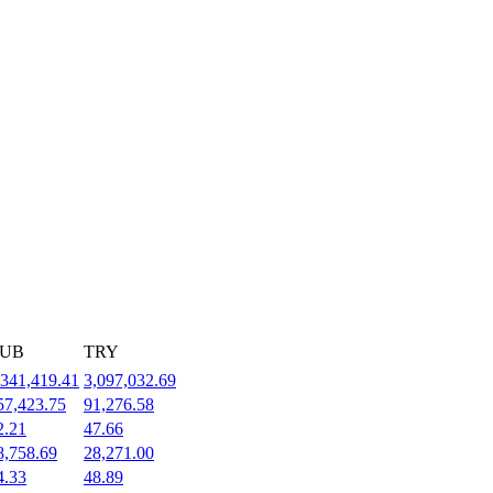
UB
TRY
,341,419.41
3,097,032.69
57,423.75
91,276.58
2.21
47.66
8,758.69
28,271.00
4.33
48.89