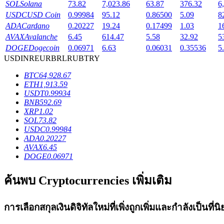
SOL
Solana
73.82
7,023.86
63.87
376.32
6
Launchpool
USDC
USD Coin
0.99984
95.12
0.86500
5.09
8
ADA
Cardano
0.20227
19.24
0.17499
1.03
1
การเซ้งแบบยืดหยุ่นเพื่อรับโทเคนยอดนิยม
AVAX
Avalanche
6.45
614.47
5.58
32.92
5
DOGE
Dogecoin
0.06971
6.63
0.06031
0.35536
5
USD
INR
EUR
BRL
RUB
TRY
BTC
64,928.67
ETH
1,913.59
USDT
0.99934
BNB
592.69
XRP
1.02
SOL
73.82
USDC
0.99984
การล็อค BTR
ADA
0.20227
AVAX
6.45
DOGE
0.06971
การลงทุนพิเศษสำหรับผู้ถือ BTR
ค้นพบ Cryptocurrencies เพิ่มเติม
การเลือกสกุลเงินดิจิทัลใหม่ที่เพิ่งถูกเพิ่มและกำลังเป็นที