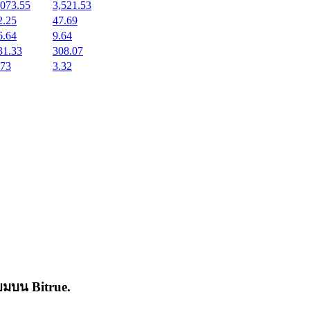
,073.55
3,521.53
2.25
47.69
6.64
9.64
31.33
308.07
.73
3.32
่นิยมบน
Bitrue
.