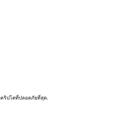
ดลอกการซื้อขาย
คริปโตที่ปลอดภัยที่สุด.