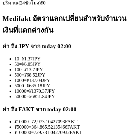
ปริมาณ(24ชั่วโมง)
¥
0
Medifakt อัตราแลกเปลี่ยนสำหรับจำนวน
เงินที่แตกต่างกัน
เป็นเทรดเดอร์คัดลอก
ค่า ถึง JPY จาก today 02:00
เพลิดเพลินกับการแบ่งปันผลกำไรและค่าคอมมิชชั่นการคัด
10
=
¥
1.37
JPY
ลอกการซื้อขาย
50
=
¥
6.85
JPY
100
=
¥
13.7
JPY
500
=
¥
68.52
JPY
1000
=
¥
137.04
JPY
5000
=
¥
685.18
JPY
10000
=
¥
1370.37
JPY
50000
=
¥
6851.84
JPY
ค่า ถึง FAKT จาก today 02:00
¥
10000
=
72,973.10427093
FAKT
ข้อมูล
¥
50000
=
364,865.52135466
FAKT
¥
100000
=
729,731.04270932
FAKT