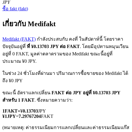
JPY
ซื้อ
fakt
(
fakt
)
เกี่ยวกับ Medifakt
Medifakt (FAKT)
กำลังประสบกับ คงที่ ในสัปดาห์นี้ โดยราคา
ปัจจุบันอยู่ที่
ที่ ¥0.13703 JPY ต่อ FAKT
. โดยมีอุปทานหมุนเวียน
ฟิวเจอร์ส COIN-M
อยู่ที่ 0 FAKT, มูลค่าตลาดรวมของ Medifakt ขณะนี้อยู่ที่
ฟิวเจอร์สสกุลเงินดิจิทัล
ประมาณ ¥0 JPY.
ในช่วง 24 ชั่วโมงที่ผ่านมา ปริมาณการซื้อขายของ Medifakt ได้
ถึง ¥0 JPY
TradFi
ขณะนี้ อัตราแลกเปลี่ยน
FAKT ต่อ JPY
อยู่ที่ ¥0.13703 JPY
อนุพันธ์ของหุ้น ฟอเร็กซ์ โลหะมีค่า และสินค้าโภคภัณฑ์
สำหรับ 1 FAKT
. ซึ่งหมายความว่า:
1
FAKT
=
¥
0.13703
JPY
¥
1
JPY
=
7.29767204
FAKT
(หมายเหตุ: ค่าธรรมเนียมการแลกเปลี่ยนและค่าธรรมเนียมแก๊ส