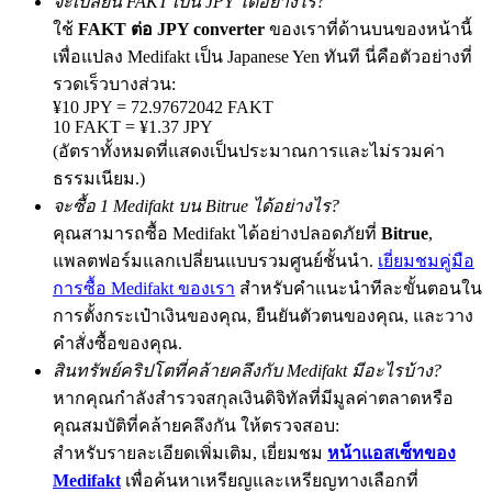
จะเปลี่ยน FAKT เป็น JPY ได้อย่างไร?
ใช้
FAKT ต่อ JPY converter
ของเราที่ด้านบนของหน้านี้
เพื่อแปลง Medifakt เป็น Japanese Yen ทันที นี่คือตัวอย่างที่
รวดเร็วบางส่วน:
Precious Metals Trading Carnival
¥10 JPY = 72.97672042 FAKT
10 FAKT = ¥1.37 JPY
Trade Gold & Silver · 33,333 USDT Bonus
(อัตราทั้งหมดที่แสดงเป็นประมาณการและไม่รวมค่า
ธรรมเนียม.)
จะซื้อ 1 Medifakt บน Bitrue ได้อย่างไร?
USDT New User Exclusive 10% APR
คุณสามารถซื้อ Medifakt ได้อย่างปลอดภัยที่
Bitrue
,
แพลตฟอร์มแลกเปลี่ยนแบบรวมศูนย์ชั้นนำ.
เยี่ยมชมคู่มือ
USDT Flexible Staking | Daily Rewards
การซื้อ Medifakt ของเรา
สำหรับคำแนะนำทีละขั้นตอนใน
การตั้งกระเป๋าเงินของคุณ, ยืนยันตัวตนของคุณ, และวาง
คำสั่งซื้อของคุณ.
New Listing Futures Fest
สินทรัพย์คริปโตที่คล้ายคลึงกับ Medifakt มีอะไรบ้าง?
Trade New Futures, Win 200,000 USDT
หากคุณกำลังสำรวจสกุลเงินดิจิทัลที่มีมูลค่าตลาดหรือ
คุณสมบัติที่คล้ายคลึงกัน ให้ตรวจสอบ:
สำหรับรายละเอียดเพิ่มเติม, เยี่ยมชม
หน้าแอสเซ็ทของ
Medifakt
เพื่อค้นหาเหรียญและเหรียญทางเลือกที่
Crypto World Cup 2026: Grand Finale