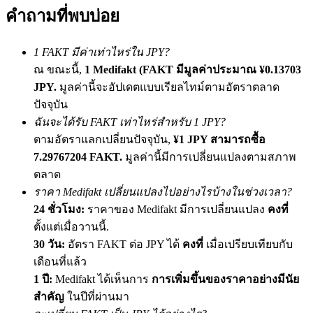
เชิญเพื่อนเพื่อรับรางวัลเงินสด
คำถามที่พบบ่อย
Deposit CASHCAT & Win
1 FAKT มีค่าเท่าไหร่ใน JPY?
ณ ขณะนี้,
1 Medifakt (FAKT มีมูลค่าประมาณ ¥0.13703
JPY.
มูลค่านี้จะอัปเดตแบบเรียลไทม์ตามอัตราตลาด
ปัจจุบัน
ฉันจะได้รับ FAKT เท่าไหร่สำหรับ 1 JPY?
ตามอัตราแลกเปลี่ยนปัจจุบัน,
¥1 JPY สามารถซื้อ
7.29767204 FAKT.
มูลค่านี้มีการเปลี่ยนแปลงตามสภาพ
ตลาด
ราคา Medifakt เปลี่ยนแปลงไปอย่างไรบ้างในช่วงเวลา?
Deposit CASHCAT & Win
24 ชั่วโมง:
ราคาของ Medifakt มีการเปลี่ยนแปลง
คงที่
ตั้งแต่เมื่อวานนี้.
Share 500000 CASHCAT prize pool
30 วัน:
อัตรา FAKT ต่อ JPY ได้
คงที่
เมื่อเปรียบเทียบกับ
เดือนที่แล้ว
1 ปี:
Medifakt ได้เห็นการ
การเพิ่มขึ้นของราคาอย่างมีนัย
Exclusive for BitMart Users
สำคัญ
ในปีที่ผ่านมา
Register & Trade to Win 500,000 USDT