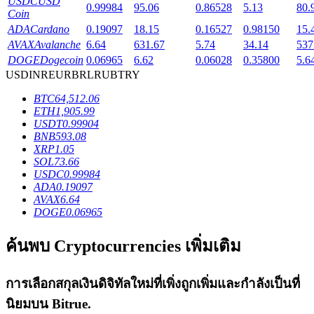
USDC
USD
0.99984
95.06
0.86528
5.13
80.
Coin
ADA
Cardano
0.19097
18.15
0.16527
0.98150
15.
AVAX
Avalanche
6.64
631.67
5.74
34.14
537
DOGE
Dogecoin
0.06965
6.62
0.06028
0.35800
5.6
เงินกู้
USD
INR
EUR
BRL
RUB
TRY
BTC
64,512.06
บริการยืมเงินที่ได้รับการสนับสนุนจาก Crypto
ETH
1,905.99
USDT
0.99904
BNB
593.08
XRP
1.05
SOL
73.66
USDC
0.99984
ADA
0.19097
AVAX
6.64
DOGE
0.06965
ค้นพบ Cryptocurrencies เพิ่มเติม
ลงทุนอัตโนมัติ
คว้าผลกำไรระยะยาวและผลประโยชน์ที่ยืดหยุ่น
การเลือกสกุลเงินดิจิทัลใหม่ที่เพิ่งถูกเพิ่มและกำลังเป็นที่
นิยมบน
Bitrue
.