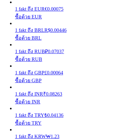
1
fakt
ถึง
EUR
€
0.00075
รับรางวัลการแข่งขันทุกวัน
ซื้อด้วย EUR
1
fakt
ถึง
BRL
R$
0.00446
ซื้อด้วย BRL
1
fakt
ถึง
RUB
₽
0.07037
ซื้อด้วย RUB
1
fakt
ถึง
GBP
£
0.00064
การปักหลัก
ซื้อด้วย GBP
ผลตอบแทนสูงและเข้าถึงได้ทันที
1
fakt
ถึง
INR
₹
0.08263
ซื้อด้วย INR
1
fakt
ถึง
TRY
₺
0.04136
ซื้อด้วย TRY
1
fakt
ถึง
KRW
₩
1.23