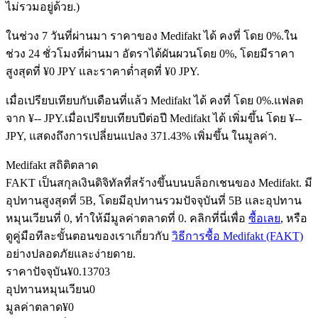
ไม่รวมอยู่ด้วย.)
ในช่วง 7 วันที่ผ่านมา ราคาของ Medifakt ได้ คงที่ โดย 0%.
ใน
ช่วง 24 ชั่วโมงที่ผ่านมา อัตราได้ผันผวนโดย 0%, โดยมีราคา
ฟิวเจอร์ส USDC
สูงสุดที่ ¥0 JPY และราคาต่ำสุดที่ ¥0 JPY.
ฟิวเจอร์สที่ใช้ USDC เป็นหลักประกัน
เมื่อเปรียบเทียบกับเดือนที่แล้ว Medifakt ได้ คงที่ โดย 0%.แฟลต
จาก ¥-- JPY.
เมื่อเปรียบเทียบปีต่อปี Medifakt ได้ เพิ่มขึ้น โดย ¥--
JPY, แสดงถึงการเปลี่ยนแปลง 371.43% เพิ่มขึ้น ในมูลค่า.
Medifakt สถิติตลาด
FAKT เป็นสกุลเงินดิจิทัลที่สร้างขึ้นบนบล็อกเชนของ Medifakt. มี
อุปทานสูงสุดที่ 5B, โดยมีอุปทานรวมปัจจุบันที่ 5B และอุปทาน
หมุนเวียนที่ 0, ทำให้มีมูลค่าตลาดที่ 0. คลิกที่นี่เพื่อ
ซื้อเลย
, หรือ
ดูคู่มือทีละขั้นตอนของเราเกี่ยวกับ
วิธีการซื้อ Medifakt (FAKT)
คัดลอกการซื้อขาย
อย่างปลอดภัยและง่ายดาย.
เข้าร่วมกับเทรดเดอร์ชั้นนำ
ราคาปัจจุบัน
¥
0.13703
อุปทานหมุนเวียน
0
มูลค่าตลาด
¥
0