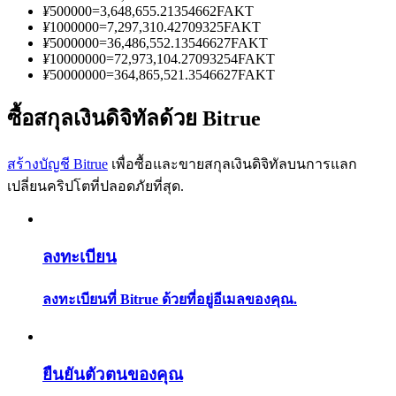
การวิเคราะห์ข้อมูลขนาดใหญ่ รวมถึงข้อมูลการค้า ฯลฯ
¥
500000
=
3,648,655.21354662
FAKT
¥
1000000
=
7,297,310.42709325
FAKT
¥
5000000
=
36,486,552.13546627
FAKT
¥
10000000
=
72,973,104.27093254
FAKT
¥
50000000
=
364,865,521.3546627
FAKT
ซื้อสกุลเงินดิจิทัลด้วย Bitrue
สร้างบัญชี Bitrue
เพื่อซื้อและขายสกุลเงินดิจิทัลบนการแลก
เปลี่ยนคริปโตที่ปลอดภัยที่สุด.
แนะนำ
คู่มือเริ่มต้นฟิวเจอร์ส
ลงทะเบียน
ลงทะเบียนที่ Bitrue ด้วยที่อยู่อีเมลของคุณ.
ยืนยันตัวตนของคุณ