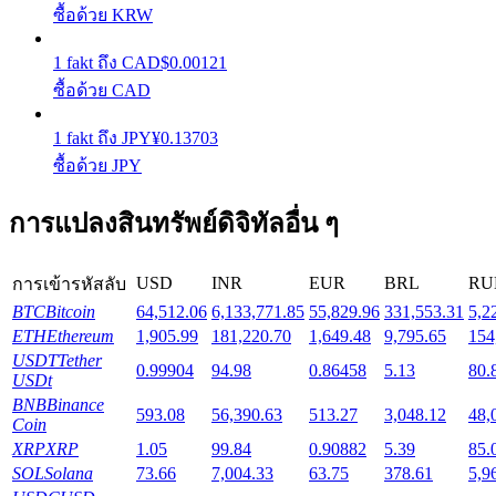
ซื้อด้วย KRW
Launchpool
1
fakt
ถึง
CAD
$
0.00121
ซื้อด้วย CAD
การเซ้งแบบยืดหยุ่นเพื่อรับโทเคนยอดนิยม
1
fakt
ถึง
JPY
¥
0.13703
ซื้อด้วย JPY
การแปลงสินทรัพย์ดิจิทัลอื่น ๆ
USD
INR
EUR
BRL
RU
การเข้ารหัสลับ
BTC
Bitcoin
64,512.06
6,133,771.85
55,829.96
331,553.31
5,2
การล็อค BTR
ETH
Ethereum
1,905.99
181,220.70
1,649.48
9,795.65
154
USDT
Tether
0.99904
94.98
0.86458
5.13
80.
การลงทุนพิเศษสำหรับผู้ถือ BTR
USDt
BNB
Binance
593.08
56,390.63
513.27
3,048.12
48,
Coin
XRP
XRP
1.05
99.84
0.90882
5.39
85.
SOL
Solana
73.66
7,004.33
63.75
378.61
5,9