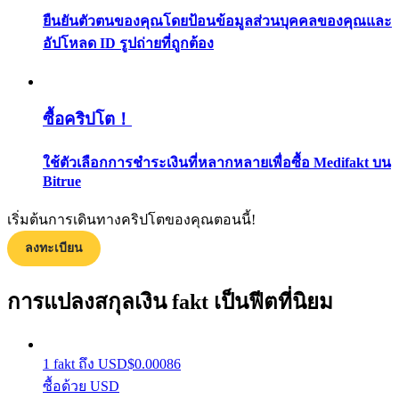
กลยุทธ์การซื้อขาย
ยืนยันตัวตนของคุณโดยป้อนข้อมูลส่วนบุคคลของคุณและ
อัปโหลด ID รูปถ่ายที่ถูกต้อง
เรียนรู้วิธีการรักษาผลกำไร
ซื้อคริปโต！
ใช้ตัวเลือกการชำระเงินที่หลากหลายเพื่อซื้อ Medifakt บน
Bitrue
ได้รับ
เริ่มต้นการเดินทางคริปโตของคุณตอนนี้!
ลงทะเบียน
การแปลงสกุลเงิน fakt เป็นฟีตที่นิยม
1
fakt
ถึง
USD
$
0.00086
ซื้อด้วย USD
พาวเวอร์พิกกี้