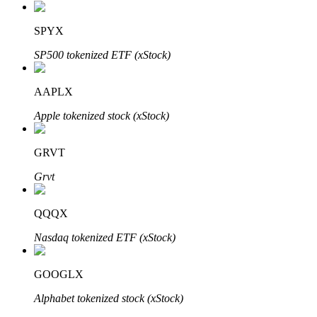
SPYX
SP500 tokenized ETF (xStock)
AAPLX
Apple tokenized stock (xStock)
พันธมิตร Bitrue
มากถึง 65% คอมมิชชั่น!
GRVT
Grvt
QQQX
Nasdaq tokenized ETF (xStock)
GOOGLX
Alphabet tokenized stock (xStock)
การแนะนำ