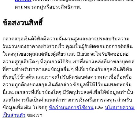
ตามหมวดหมู่หรือประสิทธิภาพ.
BTC Flexible Staking | Daily Rewards
ข้อสงวนสิทธิ์
ตลาดสกุลเงินดิจิทัลมีความผันผวนสูงและอาจประสบกับความ
ผันผวนของราคาอย่างรวดเร็ว คุณเป็นผู้รับผิดชอบต่อการตัดสิน
ใจลงทุนของคุณแต่เพียงผู้เดียว และ Bitrue จะไม่รับผิดชอบต่อ
ความสูญเสียใด ๆ ที่คุณอาจได้รับ เราพึ่งพาแหล่งที่มาของบุคคล
ที่สามสำหรับราคาและข้อมูลอื่น ๆ ที่เกี่ยวข้องกับสกุลเงินดิจิทัล
กิจกรรมเพิ่มเติม
ที่ระบุไว้ข้างต้น และเราจะไม่รับผิดชอบต่อความน่าเชื่อถือหรือ
ความถูกต้องของสกุลเงินดังกล่าว ข้อมูลที่ให้ไว้บนแพลตฟอร์ม
รับรางวัลและสิทธิพิเศษสุดพิเศษ
นี้และเอกสารที่เกี่ยวข้องใดๆ มีวัตถุประสงค์เพื่อให้ข้อมูลเท่านั้น
ศูนย์รางวัล
และไม่ควรถือเป็นคำแนะนำทางการเงินหรือการลงทุน สำหรับ
ข้อมูลเพิ่มเติม โปรดดู
ข้อกำหนดการใช้งาน
และ
นโยบายความ
เข้าสู่ระบบ
ลงชื่อ
เป็นส่วนตัว
ของเรา