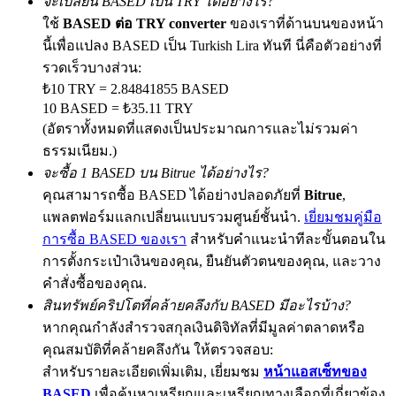
จะเปลี่ยน BASED เป็น TRY ได้อย่างไร?
ใช้
BASED ต่อ TRY converter
ของเราที่ด้านบนของหน้า
นี้เพื่อแปลง BASED เป็น Turkish Lira ทันที นี่คือตัวอย่างที่
รวดเร็วบางส่วน:
Exclusive for BitMart Users
₺10 TRY = 2.84841855 BASED
Register & Trade to Win 500,000 USDT
10 BASED = ₺35.11 TRY
(อัตราทั้งหมดที่แสดงเป็นประมาณการและไม่รวมค่า
ธรรมเนียม.)
จะซื้อ 1 BASED บน Bitrue ได้อย่างไร?
Precious Metals Trading Carnival
คุณสามารถซื้อ BASED ได้อย่างปลอดภัยที่
Bitrue
,
Trade Gold & Silver · 33,333 USDT Bonus
แพลตฟอร์มแลกเปลี่ยนแบบรวมศูนย์ชั้นนำ.
เยี่ยมชมคู่มือ
การซื้อ BASED ของเรา
สำหรับคำแนะนำทีละขั้นตอนใน
การตั้งกระเป๋าเงินของคุณ, ยืนยันตัวตนของคุณ, และวาง
คำสั่งซื้อของคุณ.
USDT New User Exclusive 10% APR
สินทรัพย์คริปโตที่คล้ายคลึงกับ BASED มีอะไรบ้าง?
USDT Flexible Staking | Daily Rewards
หากคุณกำลังสำรวจสกุลเงินดิจิทัลที่มีมูลค่าตลาดหรือ
คุณสมบัติที่คล้ายคลึงกัน ให้ตรวจสอบ:
สำหรับรายละเอียดเพิ่มเติม, เยี่ยมชม
หน้าแอสเซ็ทของ
BASED
เพื่อค้นหาเหรียญและเหรียญทางเลือกที่เกี่ยวข้อง
BTC New User Exclusive: 6.5% APR