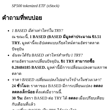
เชิญเพื่อนเพื่อรับรางวัลเงินสด
SP500 tokenized ETF (xStock)
BTC Welcome Rewards
คำถามที่พบบ่อย
1 BASED มีค่าเท่าไหร่ใน TRY?
ณ ขณะนี้,
1 BASED (BASED มีมูลค่าประมาณ ₺3.51
TRY.
มูลค่านี้จะอัปเดตแบบเรียลไทม์ตามอัตราตลาด
ปัจจุบัน
ฉันจะได้รับ BASED เท่าไหร่สำหรับ 1 TRY?
ตามอัตราแลกเปลี่ยนปัจจุบัน,
₺1 TRY สามารถซื้อ
0.28484185 BASED.
มูลค่านี้มีการเปลี่ยนแปลงตามสภาพ
BTC Welcome Rewards
ตลาด
ราคา BASED เปลี่ยนแปลงไปอย่างไรบ้างในช่วงเวลา?
Deposit & Trade BTC to Share 25000 USDT prize pool!
24 ชั่วโมง:
ราคาของ BASED มีการเปลี่ยนแปลง
ลดลง
ลดลงเล็กน้อย
ตั้งแต่เมื่อวานนี้.
30 วัน:
อัตรา BASED ต่อ TRY ได้
ลดลง
เมื่อเปรียบเทียบ
Deposit CASHCAT & Win
กับเดือนที่แล้ว
Share 500000 CASHCAT prize pool