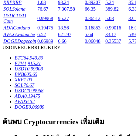
XRP
XRP
1.03
98.24
0.89207
5.24
85.
SOL
Solana
76.67
7,307.58
66.35
389.82
6,3
USDC
USD
0.99968
95.27
0.86512
5.08
82.
Coin
ADA
Cardano
0.19475
18.56
0.16853
0.99016
16.
เงินกู้
AVAX
Avalanche
6.52
621.97
5.64
33.17
539
DOGE
Dogecoin
0.06989
6.66
0.06048
0.35537
5.7
บริการยืมเงินที่ได้รับการสนับสนุนจาก Crypto
USD
INR
EUR
BRL
RUB
TRY
BTC
64,940.80
ETH
1,915.21
USDT
0.99908
BNB
605.65
XRP
1.03
SOL
76.67
USDC
0.99968
ADA
0.19475
AVAX
6.52
DOGE
0.06989
ลงทุนอัตโนมัติ
ค้นพบ Cryptocurrencies เพิ่มเติม
คว้าผลกำไรระยะยาวและผลประโยชน์ที่ยืดหยุ่น