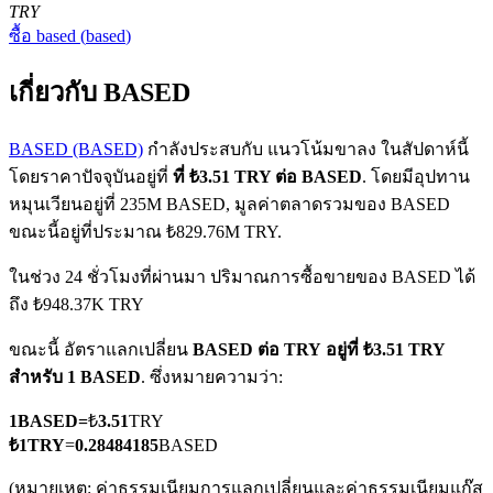
TRY
ซื้อ
based
(
based
)
เกี่ยวกับ BASED
BASED (BASED)
กำลังประสบกับ แนวโน้มขาลง ในสัปดาห์นี้
โดยราคาปัจจุบันอยู่ที่
ที่ ₺3.51 TRY ต่อ BASED
. โดยมีอุปทาน
ฟิวเจอร์ส COIN-M
หมุนเวียนอยู่ที่ 235M BASED, มูลค่าตลาดรวมของ BASED
ฟิวเจอร์สสกุลเงินดิจิทัล
ขณะนี้อยู่ที่ประมาณ ₺829.76M TRY.
ในช่วง 24 ชั่วโมงที่ผ่านมา ปริมาณการซื้อขายของ BASED ได้
ถึง ₺948.37K TRY
TradFi
ขณะนี้ อัตราแลกเปลี่ยน
BASED ต่อ TRY
อยู่ที่ ₺3.51 TRY
อนุพันธ์ของหุ้น ฟอเร็กซ์ โลหะมีค่า และสินค้าโภคภัณฑ์
สำหรับ 1 BASED
. ซึ่งหมายความว่า:
1
BASED
=
₺
3.51
TRY
₺
1
TRY
=
0.28484185
BASED
(หมายเหตุ: ค่าธรรมเนียมการแลกเปลี่ยนและค่าธรรมเนียมแก๊ส