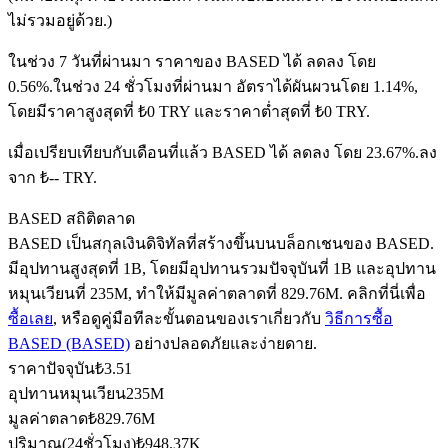
ไม่รวมอยู่ด้วย.)
ในช่วง 7 วันที่ผ่านมา ราคาของ BASED ได้ ลดลง โดย
ฟิวเจอร์ส USDC
0.56%.
ในช่วง 24 ชั่วโมงที่ผ่านมา อัตราได้ผันผวนโดย 1.14%,
โดยมีราคาสูงสุดที่ ₺0 TRY และราคาต่ำสุดที่ ₺0 TRY.
ฟิวเจอร์สที่ใช้ USDC เป็นหลักประกัน
เมื่อเปรียบเทียบกับเดือนที่แล้ว BASED ได้ ลดลง โดย 23.67%.ลง
จาก ₺-- TRY.
BASED สถิติตลาด
BASED เป็นสกุลเงินดิจิทัลที่สร้างขึ้นบนบล็อกเชนของ BASED.
มีอุปทานสูงสุดที่ 1B, โดยมีอุปทานรวมปัจจุบันที่ 1B และอุปทาน
หมุนเวียนที่ 235M, ทำให้มีมูลค่าตลาดที่ 829.76M. คลิกที่นี่เพื่อ
ซื้อเลย
, หรือดูคู่มือทีละขั้นตอนของเราเกี่ยวกับ
วิธีการซื้อ
คัดลอกการซื้อขาย
BASED (BASED)
อย่างปลอดภัยและง่ายดาย.
ราคาปัจจุบัน
₺
3.51
เข้าร่วมกับเทรดเดอร์ชั้นนำ
อุปทานหมุนเวียน
235M
มูลค่าตลาด
₺
829.76M
ปริมาณ(24ชั่วโมง)
₺
948.37K