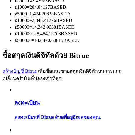
₺
500
=
142.42063
BASED
การวิเคราะห์ข้อมูลขนาดใหญ่ รวมถึงข้อมูลการค้า ฯลฯ
₺
1000
=
284.84127
BASED
₺
5000
=
1,424.20638
BASED
₺
10000
=
2,848.41276
BASED
₺
50000
=
14,242.06381
BASED
₺
100000
=
28,484.12763
BASED
₺
500000
=
142,420.63815
BASED
ซื้อสกุลเงินดิจิทัลด้วย Bitrue
แนะนำ
สร้างบัญชี Bitrue
เพื่อซื้อและขายสกุลเงินดิจิทัลบนการแลก
คู่มือเริ่มต้นฟิวเจอร์ส
เปลี่ยนคริปโตที่ปลอดภัยที่สุด.
ลงทะเบียน
ลงทะเบียนที่ Bitrue ด้วยที่อยู่อีเมลของคุณ.