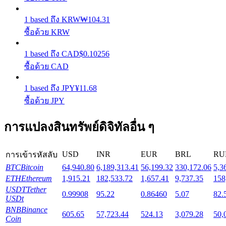
1
based
ถึง
KRW
₩
104.31
Launchpool
ซื้อด้วย KRW
การเซ้งแบบยืดหยุ่นเพื่อรับโทเคนยอดนิยม
1
based
ถึง
CAD
$
0.10256
ซื้อด้วย CAD
1
based
ถึง
JPY
¥
11.68
ซื้อด้วย JPY
การแปลงสินทรัพย์ดิจิทัลอื่น ๆ
การล็อค BTR
USD
INR
EUR
BRL
RU
การเข้ารหัสลับ
BTC
Bitcoin
64,940.80
6,189,313.41
56,199.32
330,172.06
5,3
การลงทุนพิเศษสำหรับผู้ถือ BTR
ETH
Ethereum
1,915.21
182,533.72
1,657.41
9,737.35
158
USDT
Tether
0.99908
95.22
0.86460
5.07
82.
USDt
BNB
Binance
605.65
57,723.44
524.13
3,079.28
50,
Coin