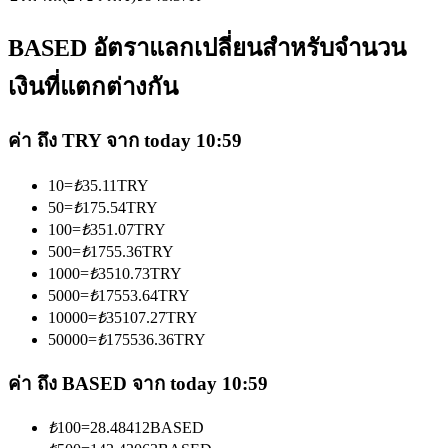
BASED อัตราแลกเปลี่ยนสำหรับจำนวน
เงินที่แตกต่างกัน
เป็นเทรดเดอร์คัดลอก
ค่า ถึง TRY จาก today 10:59
เพลิดเพลินกับการแบ่งปันผลกำไรและค่าคอมมิชชั่นการคัด
10
=
₺
35.11
TRY
ลอกการซื้อขาย
50
=
₺
175.54
TRY
100
=
₺
351.07
TRY
500
=
₺
1755.36
TRY
1000
=
₺
3510.73
TRY
5000
=
₺
17553.64
TRY
10000
=
₺
35107.27
TRY
50000
=
₺
175536.36
TRY
ค่า ถึง BASED จาก today 10:59
ข้อมูล
₺
100
=
28.48412
BASED