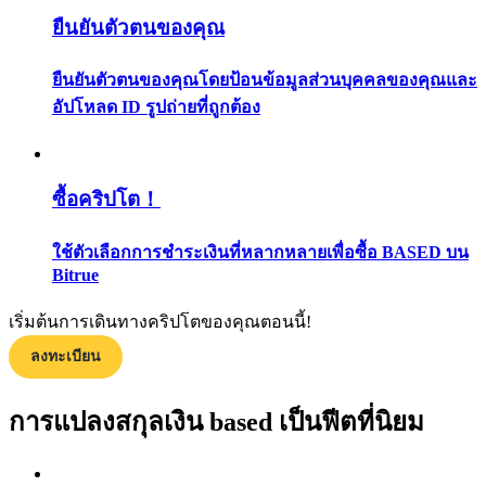
กลยุทธ์การซื้อขาย
ยืนยันตัวตนของคุณ
เรียนรู้วิธีการรักษาผลกำไร
ยืนยันตัวตนของคุณโดยป้อนข้อมูลส่วนบุคคลของคุณและ
อัปโหลด ID รูปถ่ายที่ถูกต้อง
ซื้อคริปโต！
ใช้ตัวเลือกการชำระเงินที่หลากหลายเพื่อซื้อ BASED บน
ได้รับ
Bitrue
เริ่มต้นการเดินทางคริปโตของคุณตอนนี้!
ลงทะเบียน
การแปลงสกุลเงิน based เป็นฟีตที่นิยม
พาวเวอร์พิกกี้