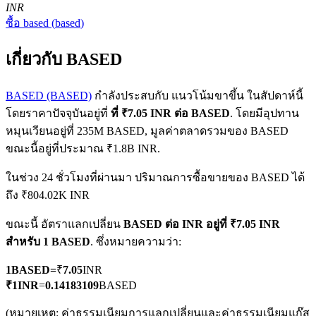
INR
ซื้อ
based
(
based
)
เกี่ยวกับ BASED
BASED (BASED)
กำลังประสบกับ แนวโน้มขาขึ้น ในสัปดาห์นี้
โดยราคาปัจจุบันอยู่ที่
ที่ ₹7.05 INR ต่อ BASED
. โดยมีอุปทาน
ฟิวเจอร์ส COIN-M
หมุนเวียนอยู่ที่ 235M BASED, มูลค่าตลาดรวมของ BASED
ฟิวเจอร์สสกุลเงินดิจิทัล
ขณะนี้อยู่ที่ประมาณ ₹1.8B INR.
ในช่วง 24 ชั่วโมงที่ผ่านมา ปริมาณการซื้อขายของ BASED ได้
ถึง ₹804.02K INR
TradFi
ขณะนี้ อัตราแลกเปลี่ยน
BASED ต่อ INR
อยู่ที่ ₹7.05 INR
อนุพันธ์ของหุ้น ฟอเร็กซ์ โลหะมีค่า และสินค้าโภคภัณฑ์
สำหรับ 1 BASED
. ซึ่งหมายความว่า:
1
BASED
=
₹
7.05
INR
₹
1
INR
=
0.14183109
BASED
(หมายเหตุ: ค่าธรรมเนียมการแลกเปลี่ยนและค่าธรรมเนียมแก๊ส