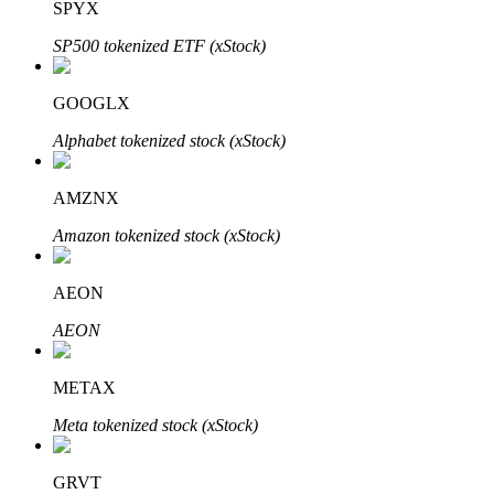
SPYX
SP500 tokenized ETF (xStock)
GOOGLX
Alphabet tokenized stock (xStock)
พันธมิตร Bitrue
AMZNX
มากถึง 65% คอมมิชชั่น!
Amazon tokenized stock (xStock)
AEON
AEON
METAX
Meta tokenized stock (xStock)
การแนะนำ
GRVT