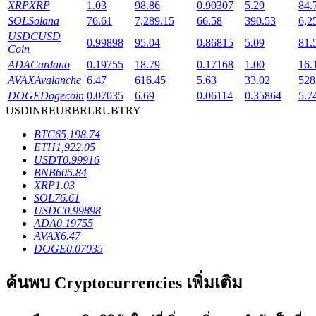
XRP
XRP
1.03
98.86
0.90307
5.29
84.
SOL
Solana
76.61
7,289.15
66.58
390.53
6,2
USDC
USD
0.99898
95.04
0.86815
5.09
81.
Coin
ADA
Cardano
0.19755
18.79
0.17168
1.00
16.
เงินกู้
AVAX
Avalanche
6.47
616.45
5.63
33.02
528
DOGE
Dogecoin
0.07035
6.69
0.06114
0.35864
5.7
บริการยืมเงินที่ได้รับการสนับสนุนจาก Crypto
USD
INR
EUR
BRL
RUB
TRY
BTC
65,198.74
ETH
1,922.05
USDT
0.99916
BNB
605.84
XRP
1.03
SOL
76.61
USDC
0.99898
ADA
0.19755
AVAX
6.47
DOGE
0.07035
ลงทุนอัตโนมัติ
ค้นพบ Cryptocurrencies เพิ่มเติม
คว้าผลกำไรระยะยาวและผลประโยชน์ที่ยืดหยุ่น