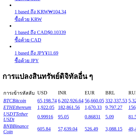
1
based
ถึง
KRW
₩
104.34
Launchpool
ซื้อด้วย KRW
การเซ้งแบบยืดหยุ่นเพื่อรับโทเคนยอดนิยม
1
based
ถึง
CAD
$
0.10339
ซื้อด้วย CAD
1
based
ถึง
JPY
¥
11.69
ซื้อด้วย JPY
การแปลงสินทรัพย์ดิจิทัลอื่น ๆ
การล็อค BTR
USD
INR
EUR
BRL
RU
การเข้ารหัสลับ
BTC
Bitcoin
65,198.74
6,202,926.64
56,660.05
332,337.53
5,3
การลงทุนพิเศษสำหรับผู้ถือ BTR
ETH
Ethereum
1,922.05
182,861.56
1,670.33
9,797.27
156
USDT
Tether
0.99916
95.05
0.86831
5.09
81.
USDt
BNB
Binance
605.84
57,639.04
526.49
3,088.15
49,
Coin