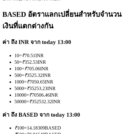
BASED อัตราแลกเปลี่ยนสำหรับจำนวน
เงินที่แตกต่างกัน
เป็นเทรดเดอร์คัดลอก
ค่า ถึง INR จาก today 13:00
เพลิดเพลินกับการแบ่งปันผลกำไรและค่าคอมมิชชั่นการคัด
10
=
₹
70.51
INR
ลอกการซื้อขาย
50
=
₹
352.53
INR
100
=
₹
705.06
INR
500
=
₹
3525.32
INR
1000
=
₹
7050.65
INR
5000
=
₹
35253.23
INR
10000
=
₹
70506.46
INR
50000
=
₹
352532.32
INR
ค่า ถึง BASED จาก today 13:00
ข้อมูล
₹
100
=
14.18309
BASED