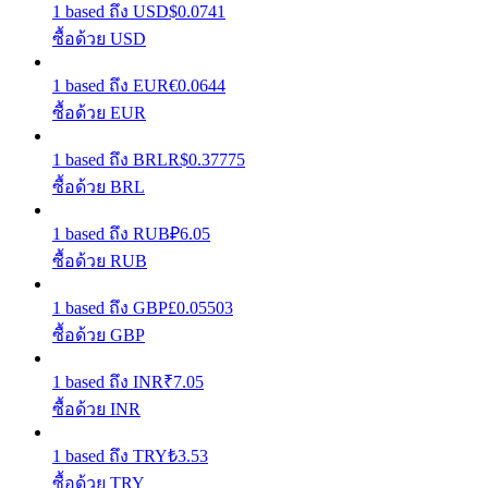
1
based
ถึง
USD
$
0.0741
ซื้อด้วย USD
รับรางวัลการแข่งขันทุกวัน
1
based
ถึง
EUR
€
0.0644
ซื้อด้วย EUR
1
based
ถึง
BRL
R$
0.37775
ซื้อด้วย BRL
1
based
ถึง
RUB
₽
6.05
ซื้อด้วย RUB
การปักหลัก
1
based
ถึง
GBP
£
0.05503
ผลตอบแทนสูงและเข้าถึงได้ทันที
ซื้อด้วย GBP
1
based
ถึง
INR
₹
7.05
ซื้อด้วย INR
1
based
ถึง
TRY
₺
3.53
ซื้อด้วย TRY