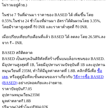
ไม่รวมอยู่ด้วย.)
ในช่วง 7 วันที่ผ่านมา ราคาของ BASED ได้ เพิ่มขึ้น โดย
ฟิวเจอร์ส USDC
0.55%.
ในช่วง 24 ชั่วโมงที่ผ่านมา อัตราได้ผันผวนโดย 3.35%,
โดยมีราคาสูงสุดที่ ₹0 INR และราคาต่ำสุดที่ ₹0 INR.
ฟิวเจอร์สที่ใช้ USDC เป็นหลักประกัน
เมื่อเปรียบเทียบกับเดือนที่แล้ว BASED ได้ ลดลง โดย 26.58%.ลง
จาก ₹-- INR.
BASED สถิติตลาด
BASED เป็นสกุลเงินดิจิทัลที่สร้างขึ้นบนบล็อกเชนของ BASED.
มีอุปทานสูงสุดที่ 1B, โดยมีอุปทานรวมปัจจุบันที่ 1B และอุปทาน
หมุนเวียนที่ 235M, ทำให้มีมูลค่าตลาดที่ 1.8B. คลิกที่นี่เพื่อ
ซื้อ
เลย
, หรือดูคู่มือทีละขั้นตอนของเราเกี่ยวกับ
วิธีการซื้อ BASED
คัดลอกการซื้อขาย
(BASED)
อย่างปลอดภัยและง่ายดาย.
ราคาปัจจุบัน
₹
7.05
เข้าร่วมกับเทรดเดอร์ชั้นนำ
อุปทานหมุนเวียน
235M
มูลค่าตลาด
₹
1.8B
ปริมาณ(24ชั่วโมง)
₹
804.02K