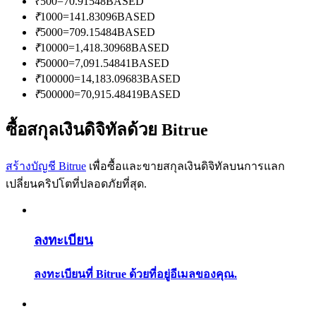
₹
500
=
70.91548
BASED
การวิเคราะห์ข้อมูลขนาดใหญ่ รวมถึงข้อมูลการค้า ฯลฯ
₹
1000
=
141.83096
BASED
₹
5000
=
709.15484
BASED
₹
10000
=
1,418.30968
BASED
₹
50000
=
7,091.54841
BASED
₹
100000
=
14,183.09683
BASED
₹
500000
=
70,915.48419
BASED
ซื้อสกุลเงินดิจิทัลด้วย Bitrue
แนะนำ
สร้างบัญชี Bitrue
เพื่อซื้อและขายสกุลเงินดิจิทัลบนการแลก
คู่มือเริ่มต้นฟิวเจอร์ส
เปลี่ยนคริปโตที่ปลอดภัยที่สุด.
ลงทะเบียน
ลงทะเบียนที่ Bitrue ด้วยที่อยู่อีเมลของคุณ.