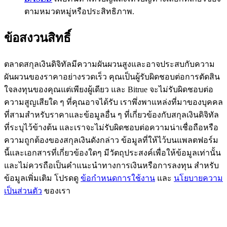
ตามหมวดหมู่หรือประสิทธิภาพ.
BTC Flexible Staking | Daily Rewards
ข้อสงวนสิทธิ์
ตลาดสกุลเงินดิจิทัลมีความผันผวนสูงและอาจประสบกับความ
ผันผวนของราคาอย่างรวดเร็ว คุณเป็นผู้รับผิดชอบต่อการตัดสิน
ใจลงทุนของคุณแต่เพียงผู้เดียว และ Bitrue จะไม่รับผิดชอบต่อ
ความสูญเสียใด ๆ ที่คุณอาจได้รับ เราพึ่งพาแหล่งที่มาของบุคคล
ที่สามสำหรับราคาและข้อมูลอื่น ๆ ที่เกี่ยวข้องกับสกุลเงินดิจิทัล
กิจกรรมเพิ่มเติม
ที่ระบุไว้ข้างต้น และเราจะไม่รับผิดชอบต่อความน่าเชื่อถือหรือ
ความถูกต้องของสกุลเงินดังกล่าว ข้อมูลที่ให้ไว้บนแพลตฟอร์ม
รับรางวัลและสิทธิพิเศษสุดพิเศษ
นี้และเอกสารที่เกี่ยวข้องใดๆ มีวัตถุประสงค์เพื่อให้ข้อมูลเท่านั้น
ศูนย์รางวัล
และไม่ควรถือเป็นคำแนะนำทางการเงินหรือการลงทุน สำหรับ
ข้อมูลเพิ่มเติม โปรดดู
ข้อกำหนดการใช้งาน
และ
นโยบายความ
เข้าสู่ระบบ
ลงชื่อ
เป็นส่วนตัว
ของเรา