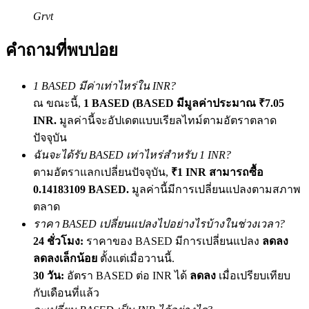
เชิญเพื่อนเพื่อรับรางวัลเงินสด
Grvt
BTC Welcome Rewards
คำถามที่พบบ่อย
1 BASED มีค่าเท่าไหร่ใน INR?
ณ ขณะนี้,
1 BASED (BASED มีมูลค่าประมาณ ₹7.05
INR.
มูลค่านี้จะอัปเดตแบบเรียลไทม์ตามอัตราตลาด
ปัจจุบัน
ฉันจะได้รับ BASED เท่าไหร่สำหรับ 1 INR?
ตามอัตราแลกเปลี่ยนปัจจุบัน,
₹1 INR สามารถซื้อ
0.14183109 BASED.
มูลค่านี้มีการเปลี่ยนแปลงตามสภาพ
BTC Welcome Rewards
ตลาด
ราคา BASED เปลี่ยนแปลงไปอย่างไรบ้างในช่วงเวลา?
Deposit & Trade BTC to Share 25000 USDT prize pool!
24 ชั่วโมง:
ราคาของ BASED มีการเปลี่ยนแปลง
ลดลง
ลดลงเล็กน้อย
ตั้งแต่เมื่อวานนี้.
30 วัน:
อัตรา BASED ต่อ INR ได้
ลดลง
เมื่อเปรียบเทียบ
Deposit CASHCAT & Win
กับเดือนที่แล้ว
Share 500000 CASHCAT prize pool