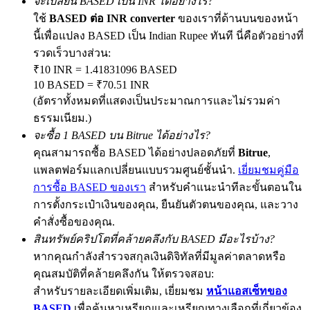
จะเปลี่ยน BASED เป็น INR ได้อย่างไร?
ใช้
BASED ต่อ INR converter
ของเราที่ด้านบนของหน้า
นี้เพื่อแปลง BASED เป็น Indian Rupee ทันที นี่คือตัวอย่างที่
รวดเร็วบางส่วน:
Exclusive for BitMart Users
₹10 INR = 1.41831096 BASED
Register & Trade to Win 500,000 USDT
10 BASED = ₹70.51 INR
(อัตราทั้งหมดที่แสดงเป็นประมาณการและไม่รวมค่า
ธรรมเนียม.)
จะซื้อ 1 BASED บน Bitrue ได้อย่างไร?
Precious Metals Trading Carnival
คุณสามารถซื้อ BASED ได้อย่างปลอดภัยที่
Bitrue
,
Trade Gold & Silver · 33,333 USDT Bonus
แพลตฟอร์มแลกเปลี่ยนแบบรวมศูนย์ชั้นนำ.
เยี่ยมชมคู่มือ
การซื้อ BASED ของเรา
สำหรับคำแนะนำทีละขั้นตอนใน
การตั้งกระเป๋าเงินของคุณ, ยืนยันตัวตนของคุณ, และวาง
คำสั่งซื้อของคุณ.
USDT New User Exclusive 10% APR
สินทรัพย์คริปโตที่คล้ายคลึงกับ BASED มีอะไรบ้าง?
USDT Flexible Staking | Daily Rewards
หากคุณกำลังสำรวจสกุลเงินดิจิทัลที่มีมูลค่าตลาดหรือ
คุณสมบัติที่คล้ายคลึงกัน ให้ตรวจสอบ:
สำหรับรายละเอียดเพิ่มเติม, เยี่ยมชม
หน้าแอสเซ็ทของ
BASED
เพื่อค้นหาเหรียญและเหรียญทางเลือกที่เกี่ยวข้อง
BTC New User Exclusive: 6.5% APR