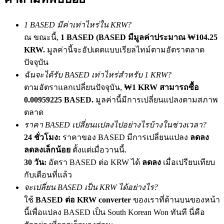
เชิญเพื่อนเพื่อรับรางวัลเงินสด
1 BASED มีค่าเท่าไหร่ใน KRW?
BTC Welcome Rewards
ณ ขณะนี้,
1 BASED (BASED มีมูลค่าประมาณ ₩104.25
KRW.
มูลค่านี้จะอัปเดตแบบเรียลไทม์ตามอัตราตลาด
ปัจจุบัน
ฉันจะได้รับ BASED เท่าไหร่สำหรับ 1 KRW?
ตามอัตราแลกเปลี่ยนปัจจุบัน,
₩1 KRW สามารถซื้อ
0.00959225 BASED.
มูลค่านี้มีการเปลี่ยนแปลงตามสภาพ
ตลาด
ราคา BASED เปลี่ยนแปลงไปอย่างไรบ้างในช่วงเวลา?
24 ชั่วโมง:
ราคาของ BASED มีการเปลี่ยนแปลง
ลดลง
BTC Welcome Rewards
ลดลงเล็กน้อย
ตั้งแต่เมื่อวานนี้.
30 วัน:
อัตรา BASED ต่อ KRW ได้
ลดลง
เมื่อเปรียบเทียบ
Deposit & Trade BTC to Share 25000 USDT prize pool!
กับเดือนที่แล้ว
จะเปลี่ยน BASED เป็น KRW ได้อย่างไร?
ใช้
BASED ต่อ KRW converter
ของเราที่ด้านบนของหน้า
Deposit CASHCAT & Win
นี้เพื่อแปลง BASED เป็น South Korean Won ทันที นี่คือ
Share 500000 CASHCAT prize pool