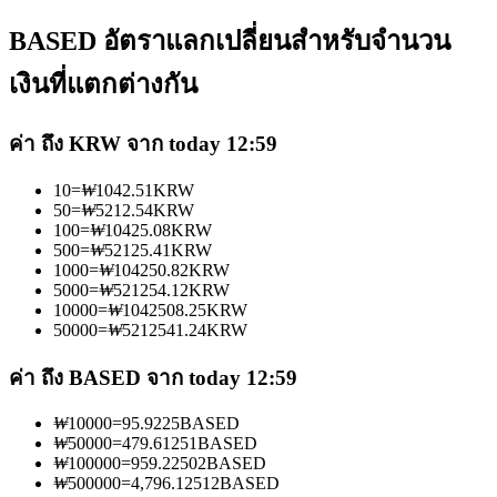
BASED อัตราแลกเปลี่ยนสำหรับจำนวน
เงินที่แตกต่างกัน
ค่า ถึง KRW จาก today 12:59
เป็นเทรดเดอร์คัดลอก
10
=
₩
1042.51
KRW
เพลิดเพลินกับการแบ่งปันผลกำไรและค่าคอมมิชชั่นการคัด
50
=
₩
5212.54
KRW
ลอกการซื้อขาย
100
=
₩
10425.08
KRW
500
=
₩
52125.41
KRW
1000
=
₩
104250.82
KRW
5000
=
₩
521254.12
KRW
10000
=
₩
1042508.25
KRW
50000
=
₩
5212541.24
KRW
ค่า ถึง BASED จาก today 12:59
₩
10000
=
95.9225
BASED
₩
50000
=
479.61251
BASED
ข้อมูล
₩
100000
=
959.22502
BASED
₩
500000
=
4,796.12512
BASED