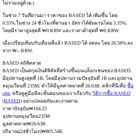
ไม่รวมอยู่ด้วย.)
ในช่วง 7 วันที่ผ่านมา ราคาของ BASED ได้ เพิ่มขึ้น โดย
0.55%.
ในช่วง 24 ชั่วโมงที่ผ่านมา อัตราได้ผันผวนโดย 3.35%,
ฟิวเจอร์ส USDC
โดยมีราคาสูงสุดที่ ₩0 KRW และราคาต่ำสุดที่ ₩0 KRW.
ฟิวเจอร์สที่ใช้ USDC เป็นหลักประกัน
เมื่อเปรียบเทียบกับเดือนที่แล้ว BASED ได้ ลดลง โดย 26.58%.ลง
จาก ₩-- KRW.
BASED สถิติตลาด
BASED เป็นสกุลเงินดิจิทัลที่สร้างขึ้นบนบล็อกเชนของ BASED.
มีอุปทานสูงสุดที่ 1B, โดยมีอุปทานรวมปัจจุบันที่ 1B และอุปทาน
หมุนเวียนที่ 235M, ทำให้มีมูลค่าตลาดที่ 26.63B. คลิกที่นี่เพื่อ
ซื้อ
เลย
, หรือดูคู่มือทีละขั้นตอนของเราเกี่ยวกับ
วิธีการซื้อ BASED
(BASED)
อย่างปลอดภัยและง่ายดาย.
คัดลอกการซื้อขาย
ราคาปัจจุบัน
₩
104.25
เข้าร่วมกับเทรดเดอร์ชั้นนำ
อุปทานหมุนเวียน
235M
มูลค่าตลาด
₩
26.63B
ปริมาณ(24ชั่วโมง)
₩
805.54K