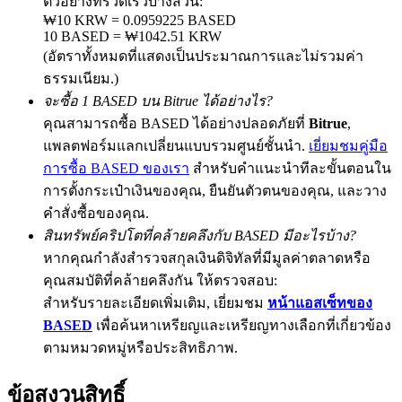
ตัวอย่างที่รวดเร็วบางส่วน:
₩10 KRW = 0.0959225 BASED
10 BASED = ₩1042.51 KRW
(อัตราทั้งหมดที่แสดงเป็นประมาณการและไม่รวมค่า
Exclusive for BitMart Users
ธรรมเนียม.)
จะซื้อ 1 BASED บน Bitrue ได้อย่างไร?
Register & Trade to Win 500,000 USDT
คุณสามารถซื้อ BASED ได้อย่างปลอดภัยที่
Bitrue
,
แพลตฟอร์มแลกเปลี่ยนแบบรวมศูนย์ชั้นนำ.
เยี่ยมชมคู่มือ
การซื้อ BASED ของเรา
สำหรับคำแนะนำทีละขั้นตอนใน
Precious Metals Trading Carnival
การตั้งกระเป๋าเงินของคุณ, ยืนยันตัวตนของคุณ, และวาง
คำสั่งซื้อของคุณ.
Trade Gold & Silver · 33,333 USDT Bonus
สินทรัพย์คริปโตที่คล้ายคลึงกับ BASED มีอะไรบ้าง?
หากคุณกำลังสำรวจสกุลเงินดิจิทัลที่มีมูลค่าตลาดหรือ
คุณสมบัติที่คล้ายคลึงกัน ให้ตรวจสอบ:
USDT New User Exclusive 10% APR
สำหรับรายละเอียดเพิ่มเติม, เยี่ยมชม
หน้าแอสเซ็ทของ
USDT Flexible Staking | Daily Rewards
BASED
เพื่อค้นหาเหรียญและเหรียญทางเลือกที่เกี่ยวข้อง
ตามหมวดหมู่หรือประสิทธิภาพ.
ข้อสงวนสิทธิ์
BTC New User Exclusive: 6.5% APR