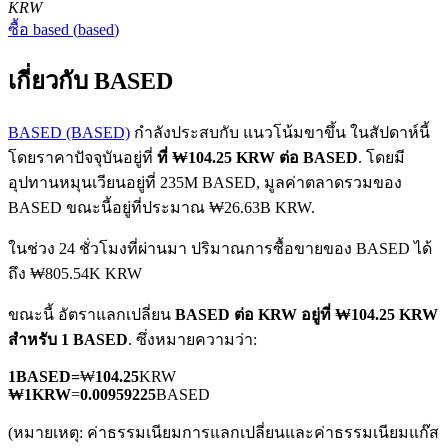
KRW
ซื้อ
based
(
based
)
เกี่ยวกับ BASED
BASED (BASED)
กำลังประสบกับ แนวโน้มขาขึ้น ในสัปดาห์นี้
โดยราคาปัจจุบันอยู่ที่
ที่ ₩104.25 KRW ต่อ BASED
. โดยมี
ฟิวเจอร์ส COIN-M
อุปทานหมุนเวียนอยู่ที่ 235M BASED, มูลค่าตลาดรวมของ
ฟิวเจอร์สสกุลเงินดิจิทัล
BASED ขณะนี้อยู่ที่ประมาณ ₩26.63B KRW.
ในช่วง 24 ชั่วโมงที่ผ่านมา ปริมาณการซื้อขายของ BASED ได้
ถึง ₩805.54K KRW
TradFi
ขณะนี้ อัตราแลกเปลี่ยน
BASED ต่อ KRW
อยู่ที่ ₩104.25 KRW
อนุพันธ์ของหุ้น ฟอเร็กซ์ โลหะมีค่า และสินค้าโภคภัณฑ์
สำหรับ 1 BASED
. ซึ่งหมายความว่า:
1
BASED
=
₩
104.25
KRW
₩
1
KRW
=
0.00959225
BASED
(หมายเหตุ: ค่าธรรมเนียมการแลกเปลี่ยนและค่าธรรมเนียมแก๊ส