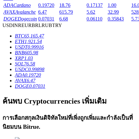
ADA
Cardano
0.19720
18.76
0.17137
1.00
16.
AVAX
Avalanche
6.47
615.79
5.62
32.99
528
DOGE
Dogecoin
0.07031
6.68
0.06110
0.35843
5.7
USD
INR
EUR
BRL
RUB
TRY
เงินกู้
BTC
65,165.47
ETH
1,921.54
บริการยืมเงินที่ได้รับการสนับสนุนจาก Crypto
USDT
0.99916
BNB
605.98
XRP
1.03
SOL
76.58
USDC
0.99898
ADA
0.19720
AVAX
6.47
DOGE
0.07031
ค้นพบ Cryptocurrencies เพิ่มเติม
ลงทุนอัตโนมัติ
การเลือกสกุลเงินดิจิทัลใหม่ที่เพิ่งถูกเพิ่มและกำลังเป็นที่
คว้าผลกำไรระยะยาวและผลประโยชน์ที่ยืดหยุ่น
นิยมบน
Bitrue
.