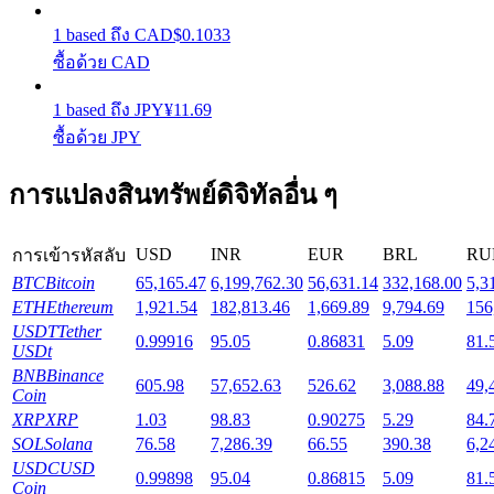
1
based
ถึง
CAD
$
0.1033
Launchpool
ซื้อด้วย CAD
การเซ้งแบบยืดหยุ่นเพื่อรับโทเคนยอดนิยม
1
based
ถึง
JPY
¥
11.69
ซื้อด้วย JPY
การแปลงสินทรัพย์ดิจิทัลอื่น ๆ
USD
INR
EUR
BRL
RU
การเข้ารหัสลับ
BTC
Bitcoin
65,165.47
6,199,762.30
56,631.14
332,168.00
5,3
ETH
Ethereum
1,921.54
182,813.46
1,669.89
9,794.69
156
USDT
Tether
การล็อค BTR
0.99916
95.05
0.86831
5.09
81.
USDt
BNB
Binance
การลงทุนพิเศษสำหรับผู้ถือ BTR
605.98
57,652.63
526.62
3,088.88
49,
Coin
XRP
XRP
1.03
98.83
0.90275
5.29
84.
SOL
Solana
76.58
7,286.39
66.55
390.38
6,2
USDC
USD
0.99898
95.04
0.86815
5.09
81.
Coin