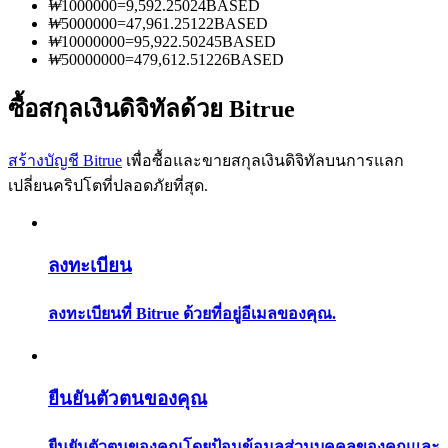
₩
1000000
=
9,592.25024
BASED
การวิเคราะห์ข้อมูลขนาดใหญ่ รวมถึงข้อมูลการค้า ฯลฯ
₩
5000000
=
47,961.25122
BASED
₩
10000000
=
95,922.50245
BASED
₩
50000000
=
479,612.51226
BASED
ซื้อสกุลเงินดิจิทัลด้วย Bitrue
สร้างบัญชี Bitrue
เพื่อซื้อและขายสกุลเงินดิจิทัลบนการแลก
เปลี่ยนคริปโตที่ปลอดภัยที่สุด.
แนะนำ
คู่มือเริ่มต้นฟิวเจอร์ส
ลงทะเบียน
ลงทะเบียนที่ Bitrue ด้วยที่อยู่อีเมลของคุณ.
ยืนยันตัวตนของคุณ
ยืนยันตัวตนของคุณโดยป้อนข้อมูลส่วนบุคคลของคุณและ