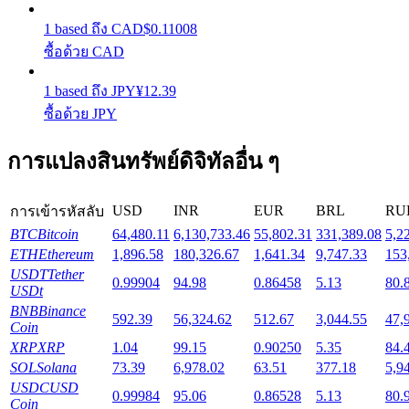
1
based
ถึง
CAD
$
0.11008
Launchpool
ซื้อด้วย CAD
การเซ้งแบบยืดหยุ่นเพื่อรับโทเคนยอดนิยม
1
based
ถึง
JPY
¥
12.39
ซื้อด้วย JPY
การแปลงสินทรัพย์ดิจิทัลอื่น ๆ
USD
INR
EUR
BRL
RU
การเข้ารหัสลับ
BTC
Bitcoin
64,480.11
6,130,733.46
55,802.31
331,389.08
5,2
ETH
Ethereum
1,896.58
180,326.67
1,641.34
9,747.33
153
USDT
Tether
การล็อค BTR
0.99904
94.98
0.86458
5.13
80.
USDt
BNB
Binance
การลงทุนพิเศษสำหรับผู้ถือ BTR
592.39
56,324.62
512.67
3,044.55
47,
Coin
XRP
XRP
1.04
99.15
0.90250
5.35
84.
SOL
Solana
73.39
6,978.02
63.51
377.18
5,9
USDC
USD
0.99984
95.06
0.86528
5.13
80.
Coin