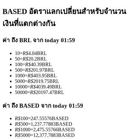
BASED อัตราแลกเปลี่ยนสำหรับจำนวน
เงินที่แตกต่างกัน
ค่า ถึง BRL จาก today 01:59
เป็นเทรดเดอร์คัดลอก
10
=
R$
4.04
BRL
เพลิดเพลินกับการแบ่งปันผลกำไรและค่าคอมมิชชั่นการคัด
50
=
R$
20.2
BRL
ลอกการซื้อขาย
100
=
R$
40.39
BRL
500
=
R$
201.97
BRL
1000
=
R$
403.95
BRL
5000
=
R$
2019.75
BRL
10000
=
R$
4039.49
BRL
50000
=
R$
20197.47
BRL
ค่า ถึง BASED จาก today 01:59
R$
100
=
247.55576
BASED
R$
500
=
1,237.77883
BASED
ข้อมูล
R$
1000
=
2,475.55766
BASED
R$
5000
=
12,377.7883
BASED