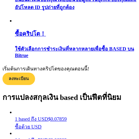
กลยุทธ์การซื้อขาย
อัปโหลด ID รูปถ่ายที่ถูกต้อง
เรียนรู้วิธีการรักษาผลกำไร
ซื้อคริปโต！
ใช้ตัวเลือกการชำระเงินที่หลากหลายเพื่อซื้อ BASED บน
Bitrue
เริ่มต้นการเดินทางคริปโตของคุณตอนนี้!
ได้รับ
ลงทะเบียน
การแปลงสกุลเงิน based เป็นฟีตที่นิยม
1
based
ถึง
USD
$
0.07859
ซื้อด้วย USD
พาวเวอร์พิกกี้