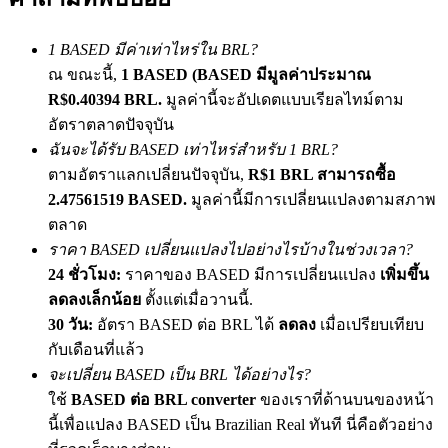
เชิญเพื่อนเพื่อรับรางวัลเงินสด
1 BASED มีค่าเท่าไหร่ใน BRL?
Deposit CASHCAT & Win
ณ ขณะนี้,
1 BASED (BASED มีมูลค่าประมาณ
R$0.40394 BRL.
มูลค่านี้จะอัปเดตแบบเรียลไทม์ตาม
อัตราตลาดปัจจุบัน
ฉันจะได้รับ BASED เท่าไหร่สำหรับ 1 BRL?
ตามอัตราแลกเปลี่ยนปัจจุบัน,
R$1 BRL สามารถซื้อ
2.47561519 BASED.
มูลค่านี้มีการเปลี่ยนแปลงตามสภาพ
ตลาด
ราคา BASED เปลี่ยนแปลงไปอย่างไรบ้างในช่วงเวลา?
24 ชั่วโมง:
ราคาของ BASED มีการเปลี่ยนแปลง
เพิ่มขึ้น
Deposit CASHCAT & Win
ลดลงเล็กน้อย
ตั้งแต่เมื่อวานนี้.
30 วัน:
อัตรา BASED ต่อ BRL ได้
ลดลง
เมื่อเปรียบเทียบ
Share 500000 CASHCAT prize pool
กับเดือนที่แล้ว
จะเปลี่ยน BASED เป็น BRL ได้อย่างไร?
ใช้
BASED ต่อ BRL converter
ของเราที่ด้านบนของหน้า
Exclusive for BitMart Users
นี้เพื่อแปลง BASED เป็น Brazilian Real ทันที นี่คือตัวอย่าง
Register & Trade to Win 500,000 USDT