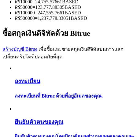
R$
10000
=
24,755.57661
BASED
การวิเคราะห์ข้อมูลขนาดใหญ่ รวมถึงข้อมูลการค้า ฯลฯ
R$
50000
=
123,777.88305
BASED
R$
100000
=
247,555.7661
BASED
R$
500000
=
1,237,778.83051
BASED
ซื้อสกุลเงินดิจิทัลด้วย Bitrue
สร้างบัญชี Bitrue
เพื่อซื้อและขายสกุลเงินดิจิทัลบนการแลก
เปลี่ยนคริปโตที่ปลอดภัยที่สุด.
แนะนำ
คู่มือเริ่มต้นฟิวเจอร์ส
ลงทะเบียน
ลงทะเบียนที่ Bitrue ด้วยที่อยู่อีเมลของคุณ.
ยืนยันตัวตนของคุณ
ยืนยันตัวตนของคุณโดยป้อนข้อมูลส่วนบุคคลของคุณและ