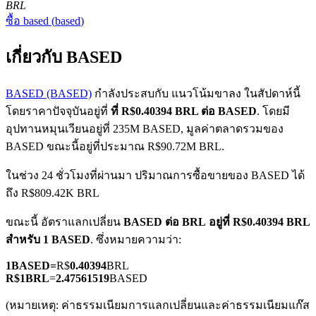
BRL
ซื้อ
based
(
based
)
เกี่ยวกับ BASED
BASED (BASED)
กำลังประสบกับ แนวโน้มขาลง ในสัปดาห์นี้
โดยราคาปัจจุบันอยู่ที่
ที่ R$0.40394 BRL ต่อ BASED
. โดยมี
ฟิวเจอร์ส COIN-M
อุปทานหมุนเวียนอยู่ที่ 235M BASED, มูลค่าตลาดรวมของ
ฟิวเจอร์สสกุลเงินดิจิทัล
BASED ขณะนี้อยู่ที่ประมาณ R$90.72M BRL.
ในช่วง 24 ชั่วโมงที่ผ่านมา ปริมาณการซื้อขายของ BASED ได้
ถึง R$809.42K BRL
TradFi
ขณะนี้ อัตราแลกเปลี่ยน
BASED ต่อ BRL
อยู่ที่ R$0.40394 BRL
อนุพันธ์ของหุ้น ฟอเร็กซ์ โลหะมีค่า และสินค้าโภคภัณฑ์
สำหรับ 1 BASED
. ซึ่งหมายความว่า:
1
BASED
=
R$
0.40394
BRL
R$
1
BRL
=
2.47561519
BASED
(หมายเหตุ: ค่าธรรมเนียมการแลกเปลี่ยนและค่าธรรมเนียมแก๊ส