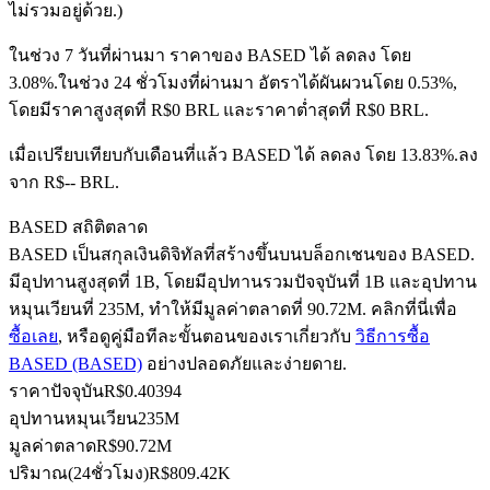
ไม่รวมอยู่ด้วย.)
ในช่วง 7 วันที่ผ่านมา ราคาของ BASED ได้ ลดลง โดย
3.08%.
ในช่วง 24 ชั่วโมงที่ผ่านมา อัตราได้ผันผวนโดย 0.53%,
ฟิวเจอร์ส USDC
โดยมีราคาสูงสุดที่ R$0 BRL และราคาต่ำสุดที่ R$0 BRL.
ฟิวเจอร์สที่ใช้ USDC เป็นหลักประกัน
เมื่อเปรียบเทียบกับเดือนที่แล้ว BASED ได้ ลดลง โดย 13.83%.ลง
จาก R$-- BRL.
BASED สถิติตลาด
BASED เป็นสกุลเงินดิจิทัลที่สร้างขึ้นบนบล็อกเชนของ BASED.
มีอุปทานสูงสุดที่ 1B, โดยมีอุปทานรวมปัจจุบันที่ 1B และอุปทาน
หมุนเวียนที่ 235M, ทำให้มีมูลค่าตลาดที่ 90.72M. คลิกที่นี่เพื่อ
ซื้อเลย
, หรือดูคู่มือทีละขั้นตอนของเราเกี่ยวกับ
วิธีการซื้อ
BASED (BASED)
อย่างปลอดภัยและง่ายดาย.
คัดลอกการซื้อขาย
ราคาปัจจุบัน
R$
0.40394
เข้าร่วมกับเทรดเดอร์ชั้นนำ
อุปทานหมุนเวียน
235M
มูลค่าตลาด
R$
90.72M
ปริมาณ(24ชั่วโมง)
R$
809.42K