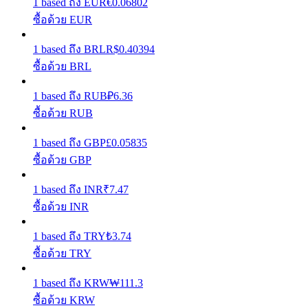
1
based
ถึง
EUR
€
0.06802
ซื้อด้วย EUR
รับรางวัลการแข่งขันทุกวัน
1
based
ถึง
BRL
R$
0.40394
ซื้อด้วย BRL
1
based
ถึง
RUB
₽
6.36
ซื้อด้วย RUB
1
based
ถึง
GBP
£
0.05835
ซื้อด้วย GBP
การปักหลัก
1
based
ถึง
INR
₹
7.47
ผลตอบแทนสูงและเข้าถึงได้ทันที
ซื้อด้วย INR
1
based
ถึง
TRY
₺
3.74
ซื้อด้วย TRY
1
based
ถึง
KRW
₩
111.3
ซื้อด้วย KRW