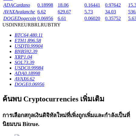
ADA
Cardano
0.18998
18.06
0.16441
0.97642
15.
AVAX
Avalanche
6.62
629.67
5.73
34.03
536
DOGE
Dogecoin
0.06956
6.61
0.06020
0.35752
5.6
USD
INR
EUR
BRL
RUB
TRY
เงินกู้
BTC
64,480.11
ETH
1,896.58
บริการยืมเงินที่ได้รับการสนับสนุนจาก Crypto
USDT
0.99904
BNB
592.39
XRP
1.04
SOL
73.39
USDC
0.99984
ADA
0.18998
AVAX
6.62
DOGE
0.06956
ค้นพบ Cryptocurrencies เพิ่มเติม
ลงทุนอัตโนมัติ
การเลือกสกุลเงินดิจิทัลใหม่ที่เพิ่งถูกเพิ่มและกำลังเป็นที่
คว้าผลกำไรระยะยาวและผลประโยชน์ที่ยืดหยุ่น
นิยมบน
Bitrue
.