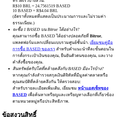
ที่รวดเร็วบางส่วน:
R$10 BRL = 24.7561519 BASED
10 BASED = R$4.04 BRL
(อัตราทั้งหมดที่แสดงเป็นประมาณการและไม่รวมค่า
Precious Metals Trading Carnival
ธรรมเนียม.)
จะซื้อ 1 BASED บน Bitrue ได้อย่างไร?
Trade Gold & Silver · 33,333 USDT Bonus
คุณสามารถซื้อ BASED ได้อย่างปลอดภัยที่
Bitrue
,
แพลตฟอร์มแลกเปลี่ยนแบบรวมศูนย์ชั้นนำ.
เยี่ยมชมคู่มือ
การซื้อ BASED ของเรา
สำหรับคำแนะนำทีละขั้นตอนใน
USDT New User Exclusive 10% APR
การตั้งกระเป๋าเงินของคุณ, ยืนยันตัวตนของคุณ, และวาง
คำสั่งซื้อของคุณ.
USDT Flexible Staking | Daily Rewards
สินทรัพย์คริปโตที่คล้ายคลึงกับ BASED มีอะไรบ้าง?
หากคุณกำลังสำรวจสกุลเงินดิจิทัลที่มีมูลค่าตลาดหรือ
คุณสมบัติที่คล้ายคลึงกัน ให้ตรวจสอบ:
New Listing Futures Fest
สำหรับรายละเอียดเพิ่มเติม, เยี่ยมชม
หน้าแอสเซ็ทของ
Trade New Futures, Win 200,000 USDT
BASED
เพื่อค้นหาเหรียญและเหรียญทางเลือกที่เกี่ยวข้อง
ตามหมวดหมู่หรือประสิทธิภาพ.
ข้อสงวนสิทธิ์
Crypto World Cup 2026: Grand Finale