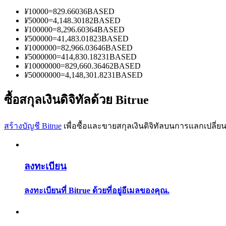
¥
10000
=
829.66036
BASED
¥
50000
=
4,148.30182
BASED
¥
100000
=
8,296.60364
BASED
¥
500000
=
41,483.01823
BASED
¥
1000000
=
82,966.03646
BASED
¥
5000000
=
414,830.18231
BASED
¥
10000000
=
829,660.36462
BASED
เป็นเทรดเดอร์คัดลอก
¥
50000000
=
4,148,301.8231
BASED
เพลิดเพลินกับการแบ่งปันผลกำไรและค่าคอมมิชชั่นการคั
ซื้อสกุลเงินดิจิทัลด้วย Bitrue
สร้างบัญชี Bitrue
เพื่อซื้อและขายสกุลเงินดิจิทัลบนการแลกเปลี่ยน
ลงทะเบียน
ลงทะเบียนที่ Bitrue ด้วยที่อยู่อีเมลของคุณ.
ข้อมูล
การวิเคราะห์ข้อมูลขนาดใหญ่ รวมถึงข้อมูลการค้า ฯลฯ