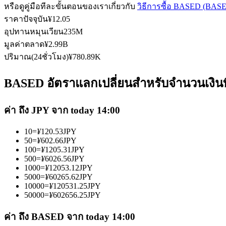
หรือดูคู่มือทีละขั้นตอนของเราเกี่ยวกับ
วิธีการซื้อ BASED (BAS
ราคาปัจจุบัน
¥
12.05
อุปทานหมุนเวียน
235M
ฟิวเจอร์ส USDC
มูลค่าตลาด
¥
2.99B
ปริมาณ(24ชั่วโมง)
¥
780.89K
ฟิวเจอร์สที่ใช้ USDC เป็นหลักประกัน
BASED อัตราแลกเปลี่ยนสำหรับจำนวนเงินท
ค่า ถึง JPY จาก today 14:00
10
=
¥
120.53
JPY
50
=
¥
602.66
JPY
100
=
¥
1205.31
JPY
500
=
¥
6026.56
JPY
1000
=
¥
12053.12
JPY
คัดลอกการซื้อขาย
5000
=
¥
60265.62
JPY
10000
=
¥
120531.25
JPY
เข้าร่วมกับเทรดเดอร์ชั้นนำ
50000
=
¥
602656.25
JPY
ค่า ถึง BASED จาก today 14:00