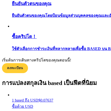
ยืนยันตัวตนของคุณ
ยืนยันตัวตนของคุณโดยป้อนข้อมูลส่วนบุคคลของคุณและอัปโ
ซื้อคริปโต！
แนะนำ
ใช้ตัวเลือกการชำระเงินที่หลากหลายเพื่อซื้อ BASED บน B
คู่มือเริ่มต้นฟิวเจอร์ส
เริ่มต้นการเดินทางคริปโตของคุณตอนนี้!
ลงทะเบียน
การแปลงสกุลเงิน based เป็นฟีตที่นิยม
1
based
ถึง
USD
$
0.07637
ซื้อด้วย USD
กลยุทธ์การซื้อขาย