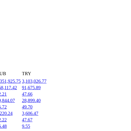
UB
TRY
,351,925.75
3,103,026.77
58,117.42
91,675.89
2.21
47.66
9,844.07
28,899.40
5.72
49.70
,220.24
3,606.47
2.22
47.67
6.48
9.55