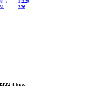
38.48
312.20
.81
3.36
่นิยมบน
Bitrue
.