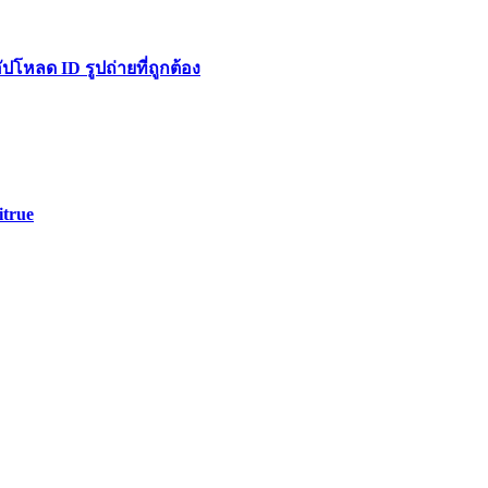
หลด ID รูปถ่ายที่ถูกต้อง
itrue