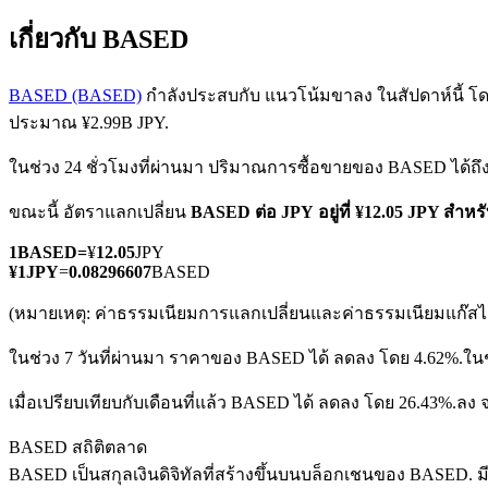
เกี่ยวกับ BASED
BASED (BASED)
กำลังประสบกับ แนวโน้มขาลง ในสัปดาห์นี้ โดยร
ประมาณ ¥2.99B JPY.
ในช่วง 24 ชั่วโมงที่ผ่านมา ปริมาณการซื้อขายของ BASED ได้ถึ
ฟิวเจอร์ส COIN-M
ขณะนี้ อัตราแลกเปลี่ยน
BASED ต่อ JPY
อยู่ที่ ¥12.05 JPY สำ
ฟิวเจอร์สสกุลเงินดิจิทัล
1
BASED
=
¥
12.05
JPY
¥
1
JPY
=
0.08296607
BASED
TradFi
(หมายเหตุ: ค่าธรรมเนียมการแลกเปลี่ยนและค่าธรรมเนียมแก๊สไม่
อนุพันธ์ของหุ้น ฟอเร็กซ์ โลหะมีค่า และสินค้าโภคภัณฑ์
ในช่วง 7 วันที่ผ่านมา ราคาของ BASED ได้ ลดลง โดย 4.62%.
ในช
เมื่อเปรียบเทียบกับเดือนที่แล้ว BASED ได้ ลดลง โดย 26.43%.ลง จ
BASED สถิติตลาด
BASED เป็นสกุลเงินดิจิทัลที่สร้างขึ้นบนบล็อกเชนของ BASED. มีอุ