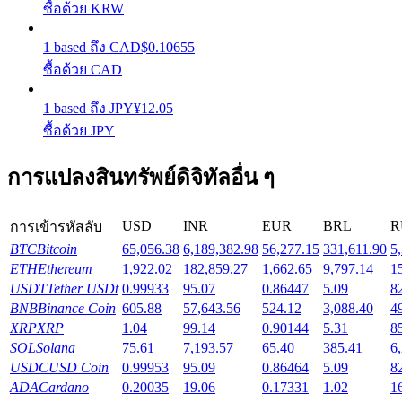
ซื้อด้วย KRW
รับรางวัลการแข่งขันทุกวัน
1
based
ถึง
CAD
$
0.10655
ซื้อด้วย CAD
1
based
ถึง
JPY
¥
12.05
ซื้อด้วย JPY
การแปลงสินทรัพย์ดิจิทัลอื่น ๆ
การปักหลัก
USD
INR
EUR
BRL
R
การเข้ารหัสลับ
ผลตอบแทนสูงและเข้าถึงได้ทันที
BTC
Bitcoin
65,056.38
6,189,382.98
56,277.15
331,611.90
5
ETH
Ethereum
1,922.02
182,859.27
1,662.65
9,797.14
1
USDT
Tether USDt
0.99933
95.07
0.86447
5.09
8
BNB
Binance Coin
605.88
57,643.56
524.12
3,088.40
4
XRP
XRP
1.04
99.14
0.90144
5.31
8
SOL
Solana
75.61
7,193.57
65.40
385.41
6
USDC
USD Coin
0.99953
95.09
0.86464
5.09
8
ADA
Cardano
0.20035
19.06
0.17331
1.02
1