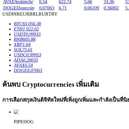
AVAX
Avalanche
6.54
622.74
5.66
33.36
5
Launchpool
DOGE
Dogecoin
0.07063
6.71
0.06109
0.36002
5
USD
INR
EUR
BRL
RUB
TRY
การเซ้งแบบยืดหยุ่นเพื่อรับโทเคนยอดนิยม
BTC
65,056.38
ETH
1,922.02
USDT
0.99933
BNB
605.88
XRP
1.04
SOL
75.61
USDC
0.99953
ADA
0.20035
AVAX
6.54
DOGE
0.07063
การล็อค BTR
ค้นพบ Cryptocurrencies เพิ่มเติม
การลงทุนพิเศษสำหรับผู้ถือ BTR
การเลือกสกุลเงินดิจิทัลใหม่ที่เพิ่งถูกเพิ่มและกำลังเป็นที
PIPEDOG