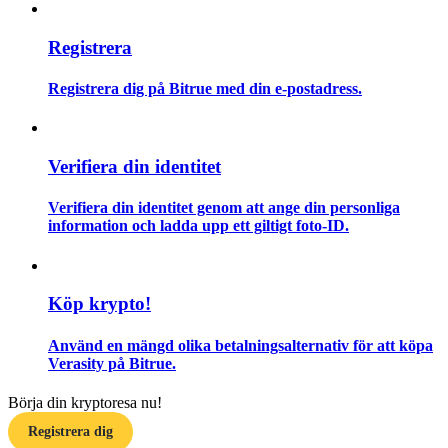
Guide
Registrera
Futures startguide
Registrera dig på Bitrue med din e-postadress.
Verifiera din identitet
Verifiera din identitet genom att ange din personliga
information och ladda upp ett giltigt foto-ID.
Handelsstrategier
Köp krypto!
Lär dig hur du håller dig lönsam
Använd en mängd olika betalningsalternativ för att köpa
Verasity på Bitrue.
Börja din kryptoresa nu!
Registrera dig