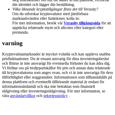
Deposit & Trade BTC to Share 25000 USDT prize pool!
din identitet och lägger din beställning.
Vilka liknande kryptotillgångar finns det till Verasity?
Om du utforskar kryptovalutor med jämförbara
marknadsvärden eller funktioner, kolla in:
För mer information, besök vår
Verasity tillgångssida
för att
Deposit CASHCAT & Win
upptäcka relaterade mynt och altcoins efter kategori eller
prestanda.
Share 500000 CASHCAT prize pool
varning
Kryptovalutamarknader är mycket volatila och kan uppleva snabba
Exclusive for BitMart Users
prisfluktuationer. Du är ensam ansvarig för dina investeringsbeslut
och Bitrue är inte ansvarigt för eventuella förluster du kan ådra dig.
Register & Trade to Win 500,000 USDT
Vi förlitar oss på tredjepartskällor för pris och annan data relaterade
till kryptovalutorna som anges ovan, och vi är inte ansvariga för dess
tillförlitlighet eller noggrannhet. Informationen som tillhandahålls på
denna plattform och eventuellt tillhörande material är endast för
Precious Metals Trading Carnival
informationsändamål och ska inte betraktas som finansiell
rådgivning eller investeringsrådgivning. För mer information, se
Trade Gold & Silver · 33,333 USDT Bonus
våra
användarvillkor
och
sekretesspolicy
.