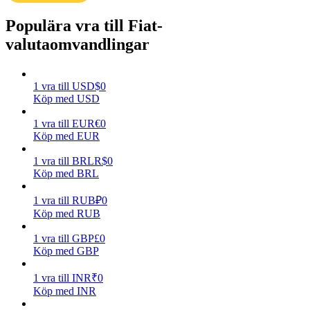
Populära vra till Fiat-
Tjäna
valutaomvandlingar
1
vra
till
USD
$
0
Köp med USD
1
vra
till
EUR
€
0
Köp med EUR
1
vra
till
BRL
R$
0
Power Piggy
Köp med BRL
Tjäna konkurrenskraftiga belöningar dagligen
1
vra
till
RUB
₽
0
Köp med RUB
1
vra
till
GBP
£
0
Köp med GBP
1
vra
till
INR
₹
0
Köp med INR