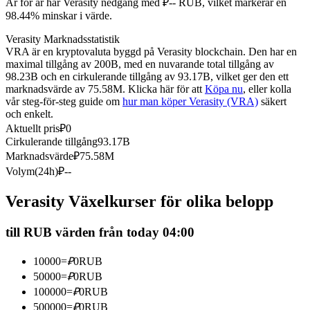
År för år har Verasity nedgång med ₽-- RUB, vilket markerar en
Futures med USDC som säkerhet
98.44% minskar i värde.
Verasity Marknadsstatistik
VRA är en kryptovaluta byggd på Verasity blockchain. Den har en
maximal tillgång av 200B, med en nuvarande total tillgång av
98.23B och en cirkulerande tillgång av 93.17B, vilket ger den ett
marknadsvärde av 75.58M. Klicka här för att
Köpa nu
, eller kolla
vår steg-för-steg guide om
hur man köper Verasity (VRA)
säkert
och enkelt.
Aktuellt pris
₽
0
Cirkulerande tillgång
93.17B
Kopiera Trading
Marknadsvärde
₽
75.58M
Volym(24h)
₽
--
Gå med de bästa handlarna
Verasity Växelkurser för olika belopp
till RUB värden från today 04:00
10000
=
₽
0
RUB
50000
=
₽
0
RUB
100000
=
₽
0
RUB
500000
=
₽
0
RUB