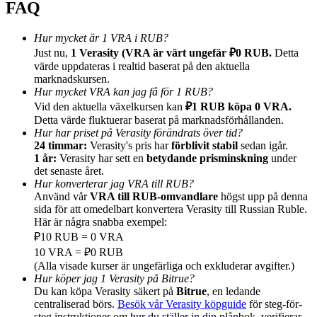
FAQ
Hur mycket är 1 VRA i RUB?
Just nu,
1 Verasity (VRA är värt ungefär ₽0 RUB.
Detta
värde uppdateras i realtid baserat på den aktuella
marknadskursen.
Hänvisning
Hur mycket VRA kan jag få för 1 RUB?
Bjud in en vän för att få kontantbelöningar
Vid den aktuella växelkursen kan
₽1 RUB köpa 0 VRA.
Detta värde fluktuerar baserat på marknadsförhållanden.
BTC Welcome Rewards
Hur har priset på Verasity förändrats över tid?
24 timmar:
Verasity's pris har
förblivit stabil
sedan igår.
1 år:
Verasity har sett en
betydande prisminskning
under
det senaste året.
Hur konverterar jag VRA till RUB?
Använd vår
VRA till RUB-omvandlare
högst upp på denna
sida för att omedelbart konvertera Verasity till Russian Ruble.
Här är några snabba exempel:
₽10 RUB = 0 VRA
10 VRA = ₽0 RUB
(Alla visade kurser är ungefärliga och exkluderar avgifter.)
Hur köper jag 1 Verasity på Bitrue?
Du kan köpa Verasity säkert på
Bitrue
, en ledande
BTC Welcome Rewards
centraliserad börs.
Besök vår Verasity köpguide
för steg-för-
steg instruktioner om hur du ställer in din plånbok, verifierar