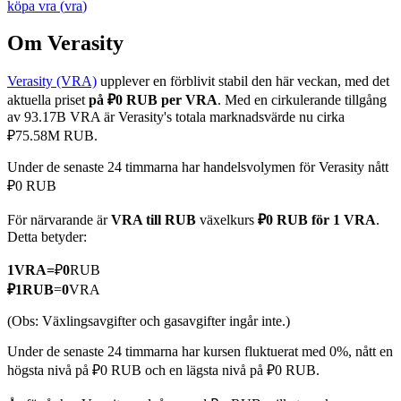
köpa
vra
(
vra
)
Om Verasity
Verasity (VRA)
upplever en förblivit stabil den här veckan, med det
COIN-M Futures
aktuella priset
på ₽0 RUB per VRA
. Med en cirkulerande tillgång
Futures för kryptovaluta
av 93.17B VRA är Verasity's totala marknadsvärde nu cirka
₽75.58M RUB.
Under de senaste 24 timmarna har handelsvolymen för Verasity nått
TradFi
₽0 RUB
Derivat för aktier, valuta, ädelmetaller och råvaror
För närvarande är
VRA till RUB
växelkurs
₽0 RUB för 1 VRA
.
Detta betyder:
1
VRA
=
₽
0
RUB
₽
1
RUB
=
0
VRA
(Obs: Växlingsavgifter och gasavgifter ingår inte.)
Under de senaste 24 timmarna har kursen fluktuerat med 0%, nått en
högsta nivå på ₽0 RUB och en lägsta nivå på ₽0 RUB.
USDC Futures