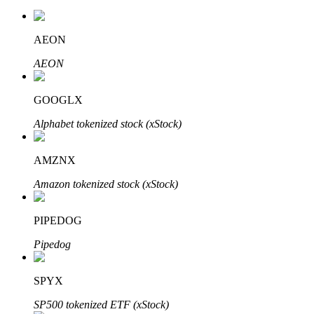
AEON
AEON
Auto Invest
Ta långsiktig vinst och flexibla intressen
GOOGLX
Alphabet tokenized stock (xStock)
AMZNX
Amazon tokenized stock (xStock)
PIPEDOG
Lär dig Staking
Pipedog
Lär dig mer om att tjäna passiv inkomst
Bitrue
AI
SPYX
SP500 tokenized ETF (xStock)