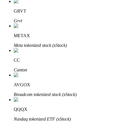
GRVT
Grvt
Bitrue Partners
METAX
Meta tokenized stock (xStock)
CC
Canton
AVGOX
Bitrue Affiliates
Broadcom tokenized stock (xStock)
Upp till 65% provision!
QQQX
Nasdaq tokenized ETF (xStock)