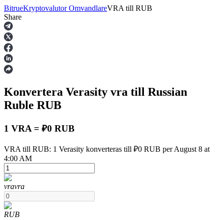
Bitrue
Kryptovalutor Omvandlare
VRA
till
RUB
Share
Terminer
Konvertera Verasity
vra
till Russian
Ruble
RUB
1 VRA = ₽0 RUB
USDT Futures
VRA till RUB: 1 Verasity konverteras till ₽0 RUB per August 8 at
4:00 AM
Futures med USDT som säkerhet
vra
vra
RUB