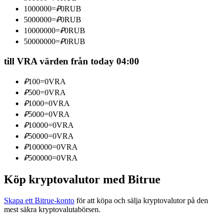
Bli en Copy Trader
1000000
=
₽
0
RUB
5000000
=
₽
0
RUB
Njut av vinstdelning och kopieringshandelsprovisioner
10000000
=
₽
0
RUB
50000000
=
₽
0
RUB
till VRA värden från today 04:00
₽
100
=
0
VRA
₽
500
=
0
VRA
₽
1000
=
0
VRA
₽
5000
=
0
VRA
₽
10000
=
0
VRA
Information
₽
50000
=
0
VRA
Big data-analys inklusive handelsinformation, etc.
₽
100000
=
0
VRA
₽
500000
=
0
VRA
Köp kryptovalutor med Bitrue
Skapa ett Bitrue-konto
för att köpa och sälja kryptovalutor på den
mest säkra kryptovalutabörsen.