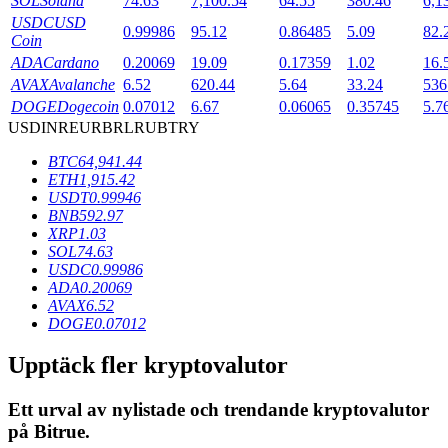
SOL
Solana
74.63
7,100.54
64.55
380.46
6,1
USDC
USD
0.99986
95.12
0.86485
5.09
82.
Coin
ADA
Cardano
0.20069
19.09
0.17359
1.02
16.
BTR-låsningar
AVAX
Avalanche
6.52
620.44
5.64
33.24
536
Exklusiva investeringar för BTR-innehavare
DOGE
Dogecoin
0.07012
6.67
0.06065
0.35745
5.7
USD
INR
EUR
BRL
RUB
TRY
BTC
64,941.44
ETH
1,915.42
USDT
0.99946
BNB
592.97
XRP
1.03
SOL
74.63
USDC
0.99986
ADA
0.20069
Lån
AVAX
6.52
DOGE
0.07012
Kryptostödd lånetjänst
Upptäck fler kryptovalutor
Ett urval av nylistade och trendande kryptovalutor
på
Bitrue
.