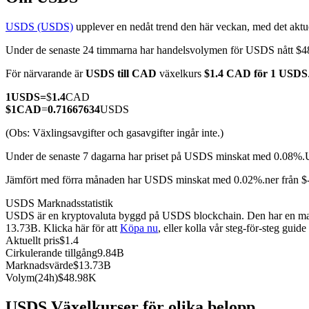
USDS (USDS)
upplever en nedåt trend den här veckan, med det aktue
Under de senaste 24 timmarna har handelsvolymen för USDS nått 
COIN-M Futures
För närvarande är
USDS till CAD
växelkurs
$1.4 CAD för 1 USDS
Futures för kryptovaluta
1
USDS
=
$
1.4
CAD
$
1
CAD
=
0.71667634
USDS
(Obs: Växlingsavgifter och gasavgifter ingår inte.)
TradFi
Under de senaste 7 dagarna har priset på USDS minskat med 0.08%.
Derivat för aktier, valuta, ädelmetaller och råvaror
Jämfört med förra månaden har USDS minskat med 0.02%.ner från 
USDS Marknadsstatistik
USDS är en kryptovaluta byggd på USDS blockchain. Den har en maxima
13.73B. Klicka här för att
Köpa nu
, eller kolla vår steg-för-steg guid
Aktuellt pris
$
1.4
Cirkulerande tillgång
9.84B
Marknadsvärde
$
13.73B
Volym(24h)
$
48.98K
USDC Futures
USDS Växelkurser för olika belopp