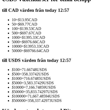
Futures med USDC som säkerhet
till CAD värden från today 12:57
10
=
$
13.95
CAD
50
=
$
69.77
CAD
100
=
$
139.53
CAD
500
=
$
697.67
CAD
1000
=
$
1395.33
CAD
5000
=
$
6976.66
CAD
10000
=
$
13953.33
CAD
50000
=
$
69766.64
CAD
Kopiera Trading
till USDS värden från today 12:57
Gå med de bästa handlarna
$
100
=
71.66748
USDS
$
500
=
358.33742
USDS
$
1000
=
716.67485
USDS
$
5000
=
3,583.37429
USDS
$
10000
=
7,166.74859
USDS
$
50000
=
35,833.74297
USDS
$
100000
=
71,667.48594
USDS
$
500000
=
358,337.42973
USDS