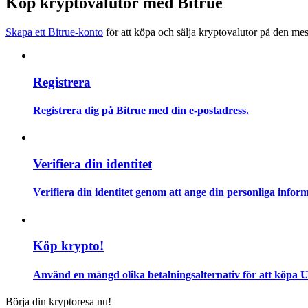
Köp kryptovalutor med Bitrue
Bli en Copy Trader
Skapa ett Bitrue-konto
för att köpa och sälja kryptovalutor på den mes
Njut av vinstdelning och kopieringshandelsprovisioner
Registrera
Registrera dig på Bitrue med din e-postadress.
Verifiera din identitet
Information
Verifiera din identitet genom att ange din personliga inform
Big data-analys inklusive handelsinformation, etc.
Köp krypto!
Använd en mängd olika betalningsalternativ för att köpa 
Börja din kryptoresa nu!