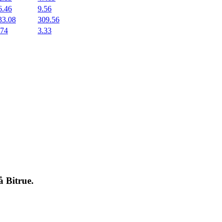
6.46
9.56
33.08
309.56
.74
3.33
på
Bitrue
.