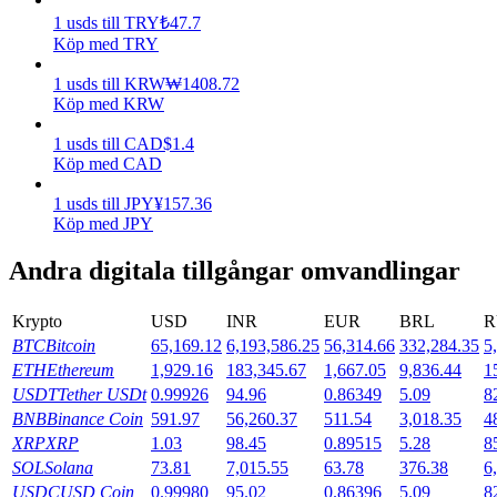
1
usds
till
TRY
₺
47.7
Tjäna
Köp med TRY
1
usds
till
KRW
₩
1408.72
Köp med KRW
1
usds
till
CAD
$
1.4
Köp med CAD
1
usds
till
JPY
¥
157.36
Köp med JPY
Andra digitala tillgångar omvandlingar
Power Piggy
Tjäna konkurrenskraftiga belöningar dagligen
Krypto
USD
INR
EUR
BRL
R
BTC
Bitcoin
65,169.12
6,193,586.25
56,314.66
332,284.35
5
ETH
Ethereum
1,929.16
183,345.67
1,667.05
9,836.44
1
USDT
Tether USDt
0.99926
94.96
0.86349
5.09
8
BNB
Binance Coin
591.97
56,260.37
511.54
3,018.35
4
XRP
XRP
1.03
98.45
0.89515
5.28
8
SOL
Solana
73.81
7,015.55
63.78
376.38
6
USDC
USD Coin
0.99980
95.02
0.86396
5.09
8