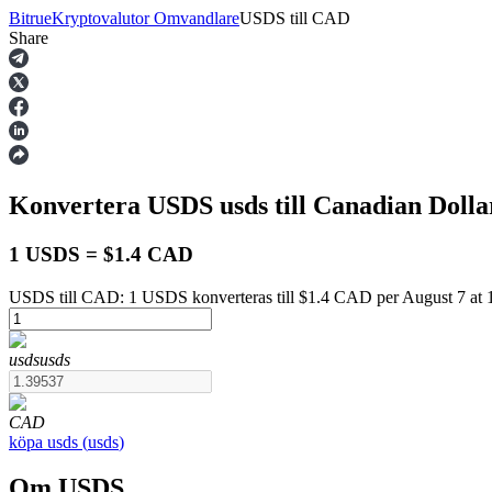
Bitrue
Kryptovalutor Omvandlare
USDS
till
CAD
Share
Terminer
Konvertera USDS
usds
till Canadian Doll
1 USDS = $1.4 CAD
USDS till CAD: 1 USDS konverteras till $1.4 CAD per August 7 at
USDT Futures
usds
usds
Futures med USDT som säkerhet
CAD
köpa
usds
(
usds
)
Om USDS