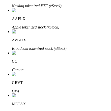
Nasdaq tokenized ETF (xStock)
BTR-låsningar
AAPLX
Exklusiva investeringar för BTR-innehavare
Apple tokenized stock (xStock)
AVGOX
Broadcom tokenized stock (xStock)
CC
Canton
Lån
GRVT
Kryptostödd lånetjänst
Grvt
METAX