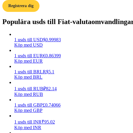
Registrera dig
Guide
Populära usds till Fiat-valutaomvandlinga
Futures startguide
1
usds
till
USD
$
0.99983
Köp med USD
1
usds
till
EUR
€
0.86399
Köp med EUR
1
usds
till
BRL
R$
5.1
Köp med BRL
Handelsstrategier
1
usds
till
RUB
₽
82.14
Lär dig hur du håller dig lönsam
Köp med RUB
1
usds
till
GBP
£
0.74066
Köp med GBP
1
usds
till
INR
₹
95.02
Köp med INR