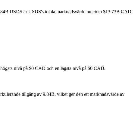
v 9.84B USDS är USDS's totala marknadsvärde nu cirka $13.73B CAD.
n högsta nivå på $0 CAD och en lägsta nivå på $0 CAD.
kulerande tillgång av 9.84B, vilket ger den ett marknadsvärde av