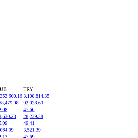
UB
TRY
,353,600.16
3,108,814.35
58,479.98
92,028.69
2.08
47.66
8,630.23
28,239.38
5.09
49.41
,064.09
3,521.39
2.13
47.69