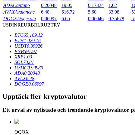
ADA
Cardano
0.20048
19.05
0.17324
1.02
1
Utsättning
AVAX
Avalanche
6.48
616.72
5.60
33.08
5
DOGE
Dogecoin
0.06997
6.65
0.06046
0.35678
5
Hög avkastning och omedelbar tillgång
USD
INR
EUR
BRL
RUB
TRY
BTC
65,169.12
ETH
1,929.16
USDT
0.99926
BNB
591.97
XRP
1.03
SOL
73.81
USDC
0.99980
ADA
0.20048
AVAX
6.48
Launchpool
DOGE
0.06997
Flexibel insats för att tjäna populära tokens
Upptäck fler kryptovalutor
Ett urval av nylistade och trendande kryptovalutor 
QQQX