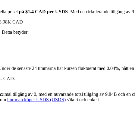
lla priset
på $1.4 CAD per USDS
. Med en cirkulerande tillgång a
$48.98K CAD
. Detta betyder:
Under de senaste 24 timmarna har kursen fluktuerat med 0.04%, nått e
$-- CAD.
l tillgång av 0, med en nuvarande total tillgång av 9.84B och en cir
e om
hur man köper USDS (USDS)
säkert och enkelt.