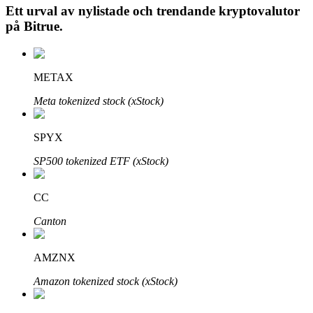
Ett urval av nylistade och trendande kryptovalutor
på
Bitrue
.
Auto Invest
METAX
Ta långsiktig vinst och flexibla intressen
Meta tokenized stock (xStock)
SPYX
SP500 tokenized ETF (xStock)
CC
Canton
Lär dig Staking
Lär dig mer om att tjäna passiv inkomst
AMZNX
Bitrue
AI
Amazon tokenized stock (xStock)