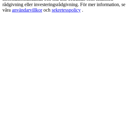
USDT New User Exclusive 10% APR
rådgivning eller investeringsrådgivning. För mer information, se
våra
användarvillkor
och
sekretesspolicy
.
USDT Flexible Staking | Daily Rewards
BTC New User Exclusive: 6.5% APR
BTC Flexible Staking | Daily Rewards
Fler evenemang
Vinn priser och exklusiva belöningar
Belöningscenter