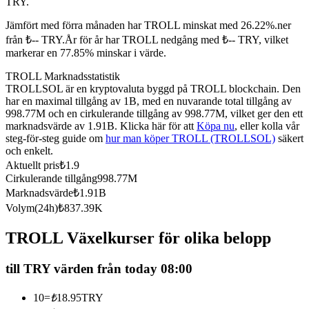
TRY.
Futures med USDC som säkerhet
Jämfört med förra månaden har TROLL minskat med 26.22%.ner
från ₺-- TRY.
År för år har TROLL nedgång med ₺-- TRY, vilket
markerar en 77.85% minskar i värde.
TROLL Marknadsstatistik
TROLLSOL är en kryptovaluta byggd på TROLL blockchain. Den
har en maximal tillgång av 1B, med en nuvarande total tillgång av
998.77M och en cirkulerande tillgång av 998.77M, vilket ger den ett
marknadsvärde av 1.91B. Klicka här för att
Köpa nu
, eller kolla vår
steg-för-steg guide om
hur man köper TROLL (TROLLSOL)
säkert
och enkelt.
Kopiera Trading
Aktuellt pris
₺
1.9
Cirkulerande tillgång
998.77M
Gå med de bästa handlarna
Marknadsvärde
₺
1.91B
Volym(24h)
₺
837.39K
TROLL Växelkurser för olika belopp
till TRY värden från today 08:00
10
=
₺
18.95
TRY