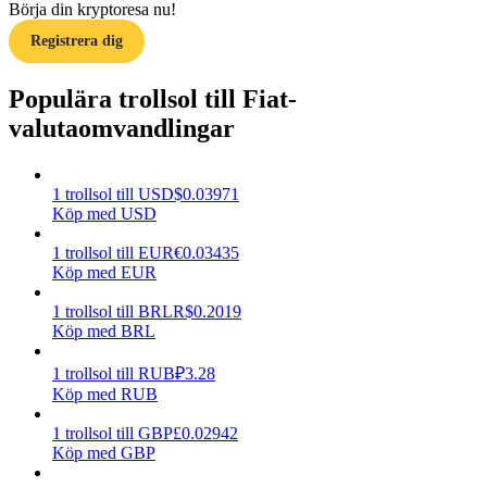
Börja din kryptoresa nu!
Tjäna
Registrera dig
Populära trollsol till Fiat-
valutaomvandlingar
1
trollsol
till
USD
$
0.03971
Köp med USD
1
trollsol
till
EUR
€
0.03435
Power Piggy
Köp med EUR
Tjäna konkurrenskraftiga belöningar dagligen
1
trollsol
till
BRL
R$
0.2019
Köp med BRL
1
trollsol
till
RUB
₽
3.28
Köp med RUB
1
trollsol
till
GBP
£
0.02942
Köp med GBP