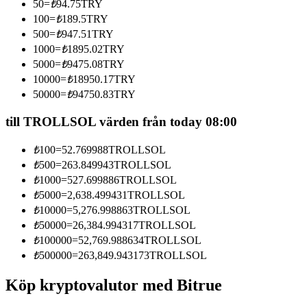
50
=
₺
94.75
TRY
Bli en Copy Trader
100
=
₺
189.5
TRY
500
=
₺
947.51
TRY
Njut av vinstdelning och kopieringshandelsprovisioner
1000
=
₺
1895.02
TRY
5000
=
₺
9475.08
TRY
10000
=
₺
18950.17
TRY
50000
=
₺
94750.83
TRY
till TROLLSOL värden från today 08:00
₺
100
=
52.769988
TROLLSOL
₺
500
=
263.849943
TROLLSOL
Information
₺
1000
=
527.699886
TROLLSOL
₺
5000
=
2,638.499431
TROLLSOL
Big data-analys inklusive handelsinformation, etc.
₺
10000
=
5,276.998863
TROLLSOL
₺
50000
=
26,384.994317
TROLLSOL
₺
100000
=
52,769.988634
TROLLSOL
₺
500000
=
263,849.943173
TROLLSOL
Köp kryptovalutor med Bitrue