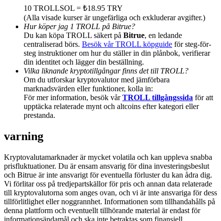
Deposit & Trade BTC to Share 25000 USDT prize pool!
10 TROLLSOL = ₺18.95 TRY
(Alla visade kurser är ungefärliga och exkluderar avgifter.)
Hur köper jag 1 TROLL på Bitrue?
Du kan köpa TROLL säkert på
Bitrue
, en ledande
centraliserad börs.
Besök vår TROLL köpguide
för steg-för-
Deposit CASHCAT & Win
steg instruktioner om hur du ställer in din plånbok, verifierar
din identitet och lägger din beställning.
Share 500000 CASHCAT prize pool
Vilka liknande kryptotillgångar finns det till TROLL?
Om du utforskar kryptovalutor med jämförbara
marknadsvärden eller funktioner, kolla in:
För mer information, besök vår
TROLL tillgångssida
för att
Exclusive for BitMart Users
upptäcka relaterade mynt och altcoins efter kategori eller
prestanda.
Register & Trade to Win 500,000 USDT
varning
Kryptovalutamarknader är mycket volatila och kan uppleva snabba
Precious Metals Trading Carnival
prisfluktuationer. Du är ensam ansvarig för dina investeringsbeslut
och Bitrue är inte ansvarigt för eventuella förluster du kan ådra dig.
Trade Gold & Silver · 33,333 USDT Bonus
Vi förlitar oss på tredjepartskällor för pris och annan data relaterade
till kryptovalutorna som anges ovan, och vi är inte ansvariga för dess
tillförlitlighet eller noggrannhet. Informationen som tillhandahålls på
denna plattform och eventuellt tillhörande material är endast för
informationsändamål och ska inte betraktas som finansiell