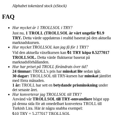
Alphabet tokenized stock (xStock)
FAQ
Hur mycket är 1 TROLLSOL i TRY?
Hänvisning
Just nu,
1 TROLL (TROLLSOL är värt ungefär ₺1.9
TRY.
Detta värde uppdateras i realtid baserat på den aktuella
Bjud in en vän för att få kontantbelöningar
marknadskursen.
BTC Welcome Rewards
Hur mycket TROLLSOL kan jag få för 1 TRY?
Vid den aktuella växelkursen kan
₺1 TRY köpa 0.5277017
TROLLSOL.
Detta värde fluktuerar baserat på
marknadsförhållanden.
Hur har priset på TROLL förändrats över tid?
24 timmar:
TROLL's pris har
minskat lite
sedan igår.
30 dagar:
TROLLSOL till TRY-kursen har
minskat
jämfört
med förra månaden.
1 år:
TROLL har sett en
betydande prisminskning
under
det senaste året.
Hur konverterar jag TROLLSOL till TRY?
Använd vår
TROLLSOL till TRY-omvandlare
högst upp
på denna sida för att omedelbart konvertera TROLL till
Turkish Lira. Här är några snabba exempel:
BTC Welcome Rewards
₺10 TRY = 5.277017 TROLLSOL