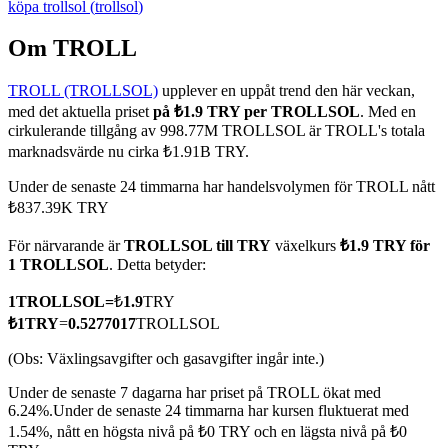
köpa
trollsol
(
trollsol
)
Om TROLL
TROLL (TROLLSOL)
upplever en uppåt trend den här veckan,
COIN-M Futures
med det aktuella priset
på ₺1.9 TRY per TROLLSOL
. Med en
Futures för kryptovaluta
cirkulerande tillgång av 998.77M TROLLSOL är TROLL's totala
marknadsvärde nu cirka ₺1.91B TRY.
Under de senaste 24 timmarna har handelsvolymen för TROLL nått
TradFi
₺837.39K TRY
Derivat för aktier, valuta, ädelmetaller och råvaror
För närvarande är
TROLLSOL till TRY
växelkurs
₺1.9 TRY för
1 TROLLSOL
. Detta betyder:
1
TROLLSOL
=
₺
1.9
TRY
₺
1
TRY
=
0.5277017
TROLLSOL
(Obs: Växlingsavgifter och gasavgifter ingår inte.)
Under de senaste 7 dagarna har priset på TROLL ökat med
6.24%.
Under de senaste 24 timmarna har kursen fluktuerat med
1.54%, nått en högsta nivå på ₺0 TRY och en lägsta nivå på ₺0
USDC Futures