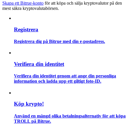
Skapa ett Bitrue-konto
för att köpa och sälja kryptovalutor på den
mest säkra kryptovalutabörsen.
Guide
Futures startguide
Registrera
Registrera dig på Bitrue med din e-postadress.
Verifiera din identitet
Verifiera din identitet genom att ange din personliga
information och ladda upp ett giltigt foto-ID.
Handelsstrategier
Lär dig hur du håller dig lönsam
Köp krypto!
Använd en mängd olika betalningsalternativ för att köpa
TROLL på Bitrue.