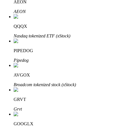
AEON
AEON
QQQX
Bitrue Partners
Nasdaq tokenized ETF (xStock)
PIPEDOG
Pipedog
AVGOX
Broadcom tokenized stock (xStock)
Bitrue Affiliates
GRVT
Upp till 65% provision!
Grvt
GOOGLX