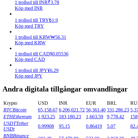
1
trollsol
till
INR
₹
3.78
Köp med INR
Utsättning
1
trollsol
till
TRY
₺
1.9
Hög avkastning och omedelbar tillgång
Köp med TRY
1
trollsol
till
KRW
₩
56.31
Köp med KRW
1
trollsol
till
CAD
$
0.05536
Köp med CAD
1
trollsol
till
JPY
¥
6.29
Köp med JPY
Launchpool
Andra digitala tillgångar omvandlingar
Flexibel insats för att tjäna populära tokens
Krypto
USD
INR
EUR
BRL
RU
BTC
Bitcoin
65,158.67
6,206,021.72
56,361.40
331,286.23
5,3
ETH
Ethereum
1,923.25
183,180.23
1,663.59
9,778.42
158
USDT
Tether
0.99908
95.15
0.86419
5.07
82.
USDt
BNB
Binance