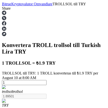
Bitrue
Kryptovalutor Omvandlare
TROLLSOL
till
TRY
Share
Terminer
Konvertera TROLL
trollsol
till Turkish
Lira
TRY
1 TROLLSOL = ₺1.9 TRY
USDT Futures
TROLLSOL till TRY: 1 TROLL konverteras till ₺1.9 TRY per
August 10 at 8:00 AM
Futures med USDT som säkerhet
trollsol
trollsol
TRY