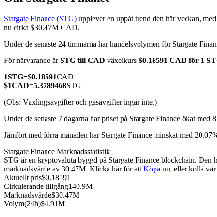
Stargate Finance (STG)
upplever en uppåt trend den här veckan, med d
nu cirka $30.47M CAD.
Under de senaste 24 timmarna har handelsvolymen för Stargate Fin
COIN-M Futures
För närvarande är
STG till CAD
växelkurs
$0.18591 CAD för 1 S
Futures för kryptovaluta
1
STG
=
$
0.18591
CAD
$
1
CAD
=
5.3789468
STG
TradFi
(Obs: Växlingsavgifter och gasavgifter ingår inte.)
Derivat för aktier, valuta, ädelmetaller och råvaror
Under de senaste 7 dagarna har priset på Stargate Finance ökat med 
Jämfört med förra månaden har Stargate Finance minskat med 20.07%
Stargate Finance Marknadsstatistik
STG är en kryptovaluta byggd på Stargate Finance blockchain. Den har
marknadsvärde av 30.47M. Klicka här för att
Köpa nu
, eller kolla v
Aktuellt pris
$
0.18591
Cirkulerande tillgång
140.9M
Marknadsvärde
$
30.47M
Volym(24h)
$
4.91M
USDC Futures