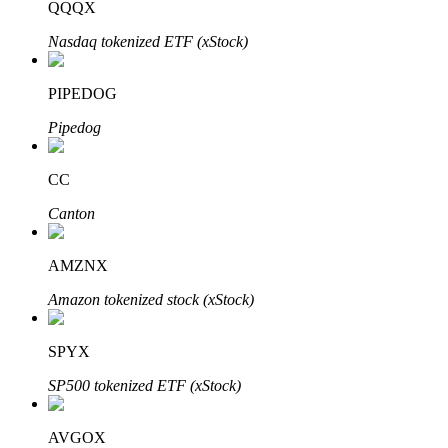
QQQX
Nasdaq tokenized ETF (xStock)
BTR-låsningar
PIPEDOG
Exklusiva investeringar för BTR-innehavare
Pipedog
CC
Canton
AMZNX
Amazon tokenized stock (xStock)
Lån
Kryptostödd lånetjänst
SPYX
SP500 tokenized ETF (xStock)
AVGOX