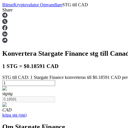
Bitrue
Kryptovalutor Omvandlare
STG
till
CAD
Share
Terminer
Konvertera Stargate Finance
stg
till Cana
1 STG = $0.18591 CAD
STG till CAD: 1 Stargate Finance konverteras till $0.18591 CAD pe
USDT Futures
stg
stg
Futures med USDT som säkerhet
CAD
köpa
stg
(
stg
)
Om Stargate Finance