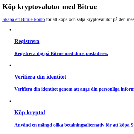
Bli en Copy Trader
Köp kryptovalutor med Bitrue
Njut av vinstdelning och kopieringshandelsprovisioner
Skapa ett Bitrue-konto
för att köpa och sälja kryptovalutor på den mes
Registrera
Registrera dig på Bitrue med din e-postadress.
Information
Verifiera din identitet
Big data-analys inklusive handelsinformation, etc.
Verifiera din identitet genom att ange din personliga inform
Köp krypto!
Använd en mängd olika betalningsalternativ för att köpa S