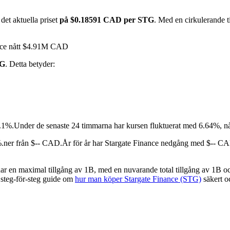
et aktuella priset
på $0.18591 CAD per STG
. Med en cirkulerande 
ance nått $4.91M CAD
TG
. Detta betyder:
8.1%.
Under de senaste 24 timmarna har kursen fluktuerat med 6.64%, n
.ner från $-- CAD.
År för år har Stargate Finance nedgång med $-- CA
 en maximal tillgång av 1B, med en nuvarande total tillgång av 1B och
år steg-för-steg guide om
hur man köper Stargate Finance (STG)
säkert o