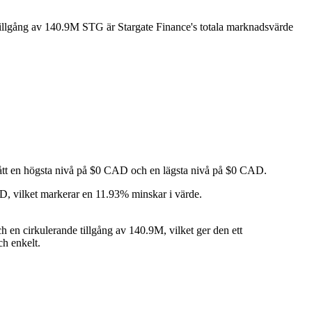
tillgång av 140.9M STG är Stargate Finance's totala marknadsvärde
ått en högsta nivå på $0 CAD och en lägsta nivå på $0 CAD.
D, vilket markerar en 11.93% minskar i värde.
 en cirkulerande tillgång av 140.9M, vilket ger den ett
ch enkelt.