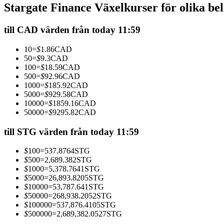
Stargate Finance Växelkurser för olika be
Futures med USDC som säkerhet
till CAD värden från today 11:59
10
=
$
1.86
CAD
50
=
$
9.3
CAD
100
=
$
18.59
CAD
500
=
$
92.96
CAD
1000
=
$
185.92
CAD
5000
=
$
929.58
CAD
10000
=
$
1859.16
CAD
50000
=
$
9295.82
CAD
Kopiera Trading
Gå med de bästa handlarna
till STG värden från today 11:59
$
100
=
537.8764
STG
$
500
=
2,689.382
STG
$
1000
=
5,378.7641
STG
$
5000
=
26,893.8205
STG
$
10000
=
53,787.641
STG
$
50000
=
268,938.2052
STG
$
100000
=
537,876.4105
STG
$
500000
=
2,689,382.0527
STG