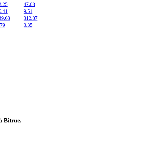
2.25
47.68
6.41
9.51
39.63
312.87
.79
3.35
på
Bitrue
.