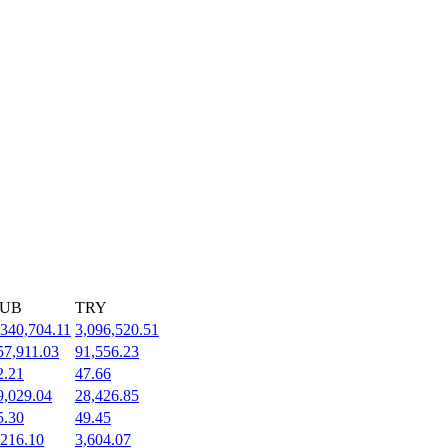
UB
TRY
,340,704.11
3,096,520.51
57,911.03
91,556.23
2.21
47.66
9,029.04
28,426.85
5.30
49.45
,216.10
3,604.07