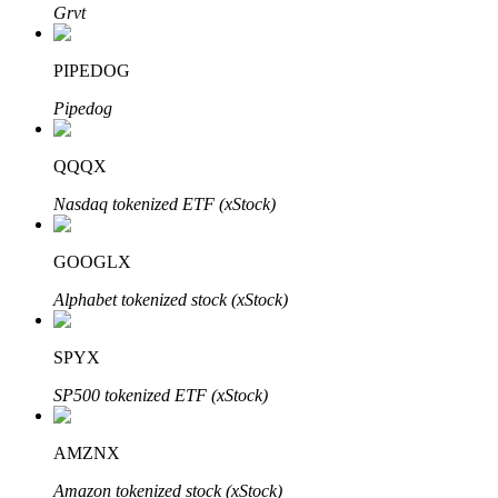
Grvt
PIPEDOG
Auto Invest
Pipedog
Ta långsiktig vinst och flexibla intressen
QQQX
Nasdaq tokenized ETF (xStock)
GOOGLX
Alphabet tokenized stock (xStock)
SPYX
Lär dig Staking
SP500 tokenized ETF (xStock)
Lär dig mer om att tjäna passiv inkomst
Bitrue
AI
AMZNX
Amazon tokenized stock (xStock)