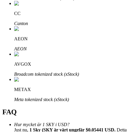
CC
Canton
Bitrue Partners
AEON
AEON
AVGOX
Broadcom tokenized stock (xStock)
METAX
Bitrue Affiliates
Meta tokenized stock (xStock)
Upp till 65% provision!
FAQ
Hur mycket är 1 SKY i USD?
Just nu,
1 Sky (SKY är värt ungefär $0.05441 USD.
Detta