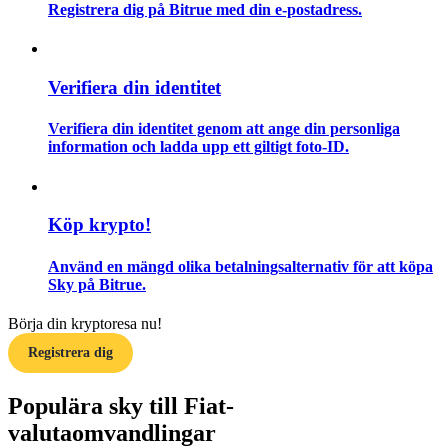
Registrera dig på Bitrue med din e-postadress.
Guide
Futures startguide
Verifiera din identitet
Verifiera din identitet genom att ange din personliga
information och ladda upp ett giltigt foto-ID.
Köp krypto!
Använd en mängd olika betalningsalternativ för att köpa
Handelsstrategier
Sky på Bitrue.
Lär dig hur du håller dig lönsam
Börja din kryptoresa nu!
Registrera dig
Populära sky till Fiat-
valutaomvandlingar