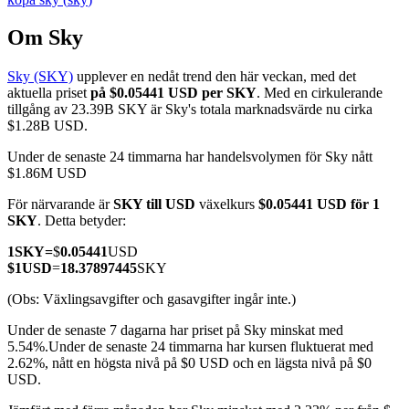
Om Sky
Sky (SKY)
upplever en nedåt trend den här veckan, med det
COIN-M Futures
aktuella priset
på $0.05441 USD per SKY
. Med en cirkulerande
tillgång av 23.39B SKY är Sky's totala marknadsvärde nu cirka
Futures för kryptovaluta
$1.28B USD.
Under de senaste 24 timmarna har handelsvolymen för Sky nått
$1.86M USD
TradFi
För närvarande är
SKY till USD
växelkurs
$0.05441 USD för 1
Derivat för aktier, valuta, ädelmetaller och råvaror
SKY
. Detta betyder:
1
SKY
=
$
0.05441
USD
$
1
USD
=
18.37897445
SKY
(Obs: Växlingsavgifter och gasavgifter ingår inte.)
Under de senaste 7 dagarna har priset på Sky minskat med
5.54%.
Under de senaste 24 timmarna har kursen fluktuerat med
2.62%, nått en högsta nivå på $0 USD och en lägsta nivå på $0
USD.
USDC Futures