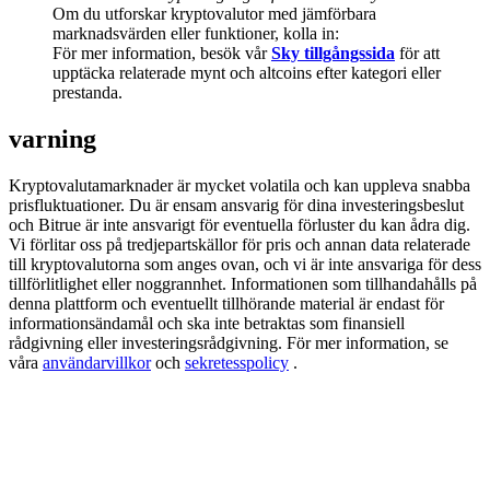
Deposit & Trade BTC to Share 25000 USDT prize pool!
Om du utforskar kryptovalutor med jämförbara
marknadsvärden eller funktioner, kolla in:
För mer information, besök vår
Sky tillgångssida
för att
upptäcka relaterade mynt och altcoins efter kategori eller
prestanda.
Deposit CASHCAT & Win
varning
Share 500000 CASHCAT prize pool
Kryptovalutamarknader är mycket volatila och kan uppleva snabba
prisfluktuationer. Du är ensam ansvarig för dina investeringsbeslut
och Bitrue är inte ansvarigt för eventuella förluster du kan ådra dig.
Exclusive for BitMart Users
Vi förlitar oss på tredjepartskällor för pris och annan data relaterade
till kryptovalutorna som anges ovan, och vi är inte ansvariga för dess
Register & Trade to Win 500,000 USDT
tillförlitlighet eller noggrannhet. Informationen som tillhandahålls på
denna plattform och eventuellt tillhörande material är endast för
informationsändamål och ska inte betraktas som finansiell
rådgivning eller investeringsrådgivning. För mer information, se
våra
användarvillkor
och
sekretesspolicy
.
Precious Metals Trading Carnival
Trade Gold & Silver · 33,333 USDT Bonus