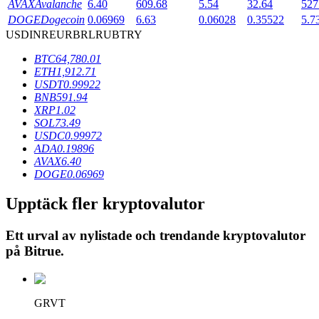
AVAX
Avalanche
6.40
609.68
5.54
32.64
527
DOGE
Dogecoin
0.06969
6.63
0.06028
0.35522
5.7
USD
INR
EUR
BRL
RUB
TRY
BTR-låsningar
BTC
64,780.01
Exklusiva investeringar för BTR-innehavare
ETH
1,912.71
USDT
0.99922
BNB
591.94
XRP
1.02
SOL
73.49
USDC
0.99972
ADA
0.19896
AVAX
6.40
DOGE
0.06969
Upptäck fler kryptovalutor
Lån
Ett urval av nylistade och trendande kryptovalutor
Kryptostödd lånetjänst
på
Bitrue
.
GRVT