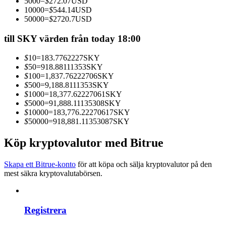
5000
=
$
272.07
USD
Bli en Copy Trader
10000
=
$
544.14
USD
50000
=
$
2720.7
USD
Njut av vinstdelning och kopieringshandelsprovisioner
till SKY värden från today 18:00
$
10
=
183.7762227
SKY
$
50
=
918.88111353
SKY
$
100
=
1,837.76222706
SKY
$
500
=
9,188.8111353
SKY
$
1000
=
18,377.62227061
SKY
$
5000
=
91,888.11135308
SKY
$
10000
=
183,776.22270617
SKY
$
50000
=
918,881.11353087
SKY
Information
Köp kryptovalutor med Bitrue
Big data-analys inklusive handelsinformation, etc.
Skapa ett Bitrue-konto
för att köpa och sälja kryptovalutor på den
mest säkra kryptovalutabörsen.
Registrera