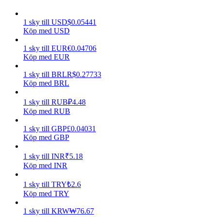
Tjäna
1
sky
till
USD
$
0.05441
Köp med USD
1
sky
till
EUR
€
0.04706
Köp med EUR
1
sky
till
BRL
R$
0.27733
Köp med BRL
1
sky
till
RUB
₽
4.48
Köp med RUB
Power Piggy
1
sky
till
GBP
£
0.04031
Tjäna konkurrenskraftiga belöningar dagligen
Köp med GBP
1
sky
till
INR
₹
5.18
Köp med INR
1
sky
till
TRY
₺
2.6
Köp med TRY
1
sky
till
KRW
₩
76.67