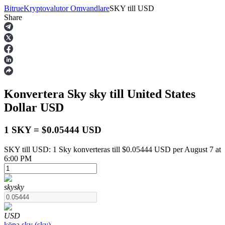
Bitrue
Kryptovalutor Omvandlare
SKY
till
USD
Share
Terminer
Konvertera Sky
sky
till United States
Dollar
USD
1 SKY = $0.05444 USD
SKY till USD: 1 Sky konverteras till $0.05444 USD per August 7 at
USDT Futures
6:00 PM
Futures med USDT som säkerhet
sky
sky
USD
köpa
sky
(
sky
)