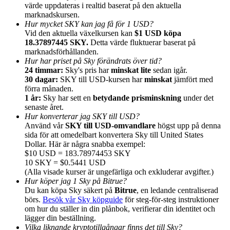
värde uppdateras i realtid baserat på den aktuella
marknadskursen.
Hur mycket SKY kan jag få för 1 USD?
Vid den aktuella växelkursen kan
$1 USD köpa
18.37897445 SKY.
Detta värde fluktuerar baserat på
marknadsförhållanden.
Hänvisning
Hur har priset på Sky förändrats över tid?
24 timmar:
Sky's pris har
minskat lite
sedan igår.
Bjud in en vän för att få kontantbelöningar
30 dagar:
SKY till USD-kursen har
minskat
jämfört med
förra månaden.
BTC Welcome Rewards
1 år:
Sky har sett en
betydande prisminskning
under det
senaste året.
Hur konverterar jag SKY till USD?
Använd vår
SKY till USD-omvandlare
högst upp på denna
sida för att omedelbart konvertera Sky till United States
Dollar. Här är några snabba exempel:
$10 USD = 183.78974453 SKY
10 SKY = $0.5441 USD
(Alla visade kurser är ungefärliga och exkluderar avgifter.)
Hur köper jag 1 Sky på Bitrue?
Du kan köpa Sky säkert på
Bitrue
, en ledande centraliserad
börs.
Besök vår Sky köpguide
för steg-för-steg instruktioner
om hur du ställer in din plånbok, verifierar din identitet och
BTC Welcome Rewards
lägger din beställning.
Vilka liknande kryptotillgångar finns det till Sky?