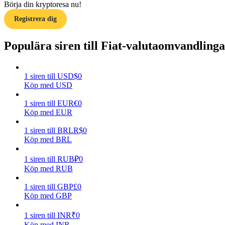
Börja din kryptoresa nu!
Registrera dig
Guide
Futures startguide
Populära siren till Fiat-valutaomvandling
1
siren
till
USD
$
0
Köp med USD
1
siren
till
EUR
€
0
Köp med EUR
1
siren
till
BRL
R$
0
Köp med BRL
Handelsstrategier
Lär dig hur du håller dig lönsam
1
siren
till
RUB
₽
0
Köp med RUB
1
siren
till
GBP
£
0
Köp med GBP
1
siren
till
INR
₹
0
Köp med INR