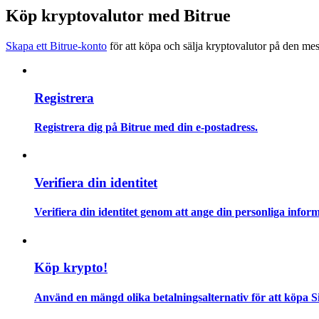
Bli en Copy Trader
Köp kryptovalutor med Bitrue
Njut av vinstdelning och kopieringshandelsprovisioner
Skapa ett Bitrue-konto
för att köpa och sälja kryptovalutor på den mes
Registrera
Registrera dig på Bitrue med din e-postadress.
Information
Verifiera din identitet
Big data-analys inklusive handelsinformation, etc.
Verifiera din identitet genom att ange din personliga inform
Köp krypto!
Använd en mängd olika betalningsalternativ för att köpa S