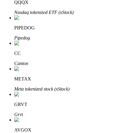
QQQX
Nasdaq tokenized ETF (xStock)
BTR-låsningar
PIPEDOG
Exklusiva investeringar för BTR-innehavare
Pipedog
CC
Canton
METAX
Meta tokenized stock (xStock)
Lån
Kryptostödd lånetjänst
GRVT
Grvt
AVGOX