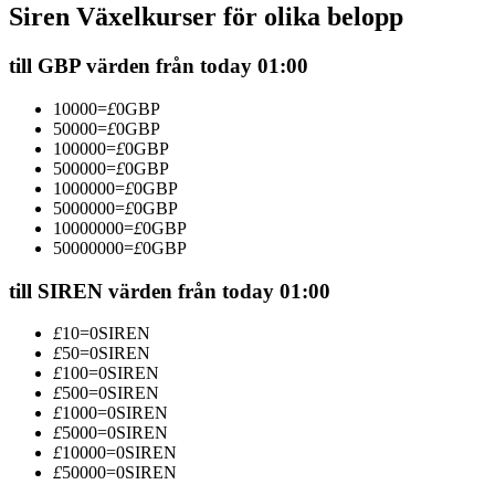
Siren Växelkurser för olika belopp
Futures med USDC som säkerhet
till GBP värden från today 01:00
10000
=
£
0
GBP
50000
=
£
0
GBP
100000
=
£
0
GBP
500000
=
£
0
GBP
1000000
=
£
0
GBP
5000000
=
£
0
GBP
10000000
=
£
0
GBP
50000000
=
£
0
GBP
Kopiera Trading
Gå med de bästa handlarna
till SIREN värden från today 01:00
£
10
=
0
SIREN
£
50
=
0
SIREN
£
100
=
0
SIREN
£
500
=
0
SIREN
£
1000
=
0
SIREN
£
5000
=
0
SIREN
£
10000
=
0
SIREN
£
50000
=
0
SIREN