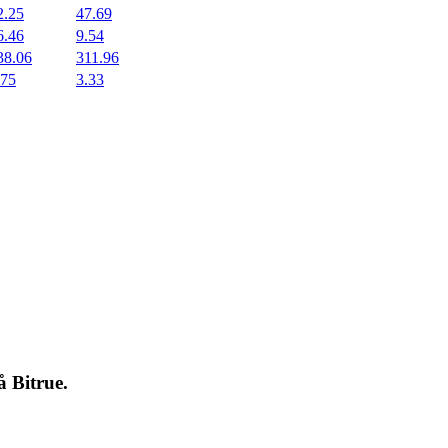
2.25
47.69
6.46
9.54
38.06
311.96
.75
3.33
på
Bitrue
.