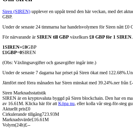
Siren (SIREN)
upplever en uppåt trend den här veckan, med det aktue
GBP.
Under de senaste 24 timmarna har handelsvolymen för Siren nått £0
COIN-M Futures
För närvarande är
SIREN till GBP
växelkurs
£0 GBP för 1 SIREN
Futures för kryptovaluta
1
SIREN
=
£
0
GBP
£
1
GBP
=
0
SIREN
TradFi
(Obs: Växlingsavgifter och gasavgifter ingår inte.)
Derivat för aktier, valuta, ädelmetaller och råvaror
Under de senaste 7 dagarna har priset på Siren ökat med 122.68%.
Und
Jämfört med förra månaden har Siren minskat med 39.24%.ner från £
Siren Marknadsstatistik
SIREN är en kryptovaluta byggd på Siren blockchain. Den har en maxi
av 16.61M. Klicka här för att
Köpa nu
, eller kolla vår steg-för-steg 
Aktuellt pris
£
0
Cirkulerande tillgång
723.93M
Marknadsvärde
£
16.61M
Volym(24h)
£
--
USDC Futures