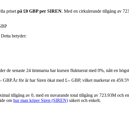
lla priset
på £0 GBP per SIREN
. Med en cirkulerande tillgång av 7
 GBP
. Detta betyder:
er de senaste 24 timmarna har kursen fluktuerat med 0%, nått en högs
-- GBP.
År för år har Siren ökat med £-- GBP, vilket markerar en 459.5
mal tillgång av 0, med en nuvarande total tillgång av 723.93M och en 
guide om
hur man köper Siren (SIREN)
säkert och enkelt.