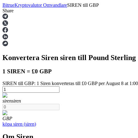
Bitrue
Kryptovalutor Omvandlare
SIREN
till
GBP
Share
Terminer
Konvertera Siren
siren
till Pound Sterling
1 SIREN = £0 GBP
SIREN till GBP: 1 Siren konverteras till £0 GBP per August 8 at 1:
USDT Futures
siren
siren
Futures med USDT som säkerhet
GBP
köpa
siren
(
siren
)
Om Siren