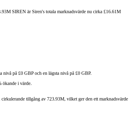
23.93M SIREN är Siren's totala marknadsvärde nu cirka £16.61M
ta nivå på £0 GBP och en lägsta nivå på £0 GBP.
% ökande i värde.
cirkulerande tillgång av 723.93M, vilket ger den ett marknadsvärde