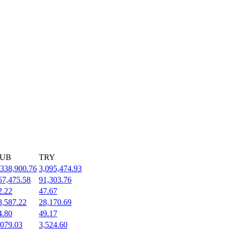
UB
TRY
,338,900.76
3,095,474.93
57,475.58
91,303.76
2.22
47.67
8,587.22
28,170.69
4.80
49.17
,079.03
3,524.60