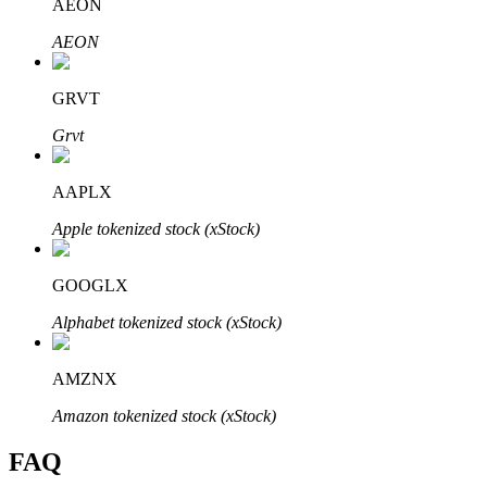
AEON
AEON
GRVT
Bitrue Partners
Grvt
AAPLX
Apple tokenized stock (xStock)
GOOGLX
Alphabet tokenized stock (xStock)
Bitrue Affiliates
AMZNX
Upp till 65% provision!
Amazon tokenized stock (xStock)
FAQ