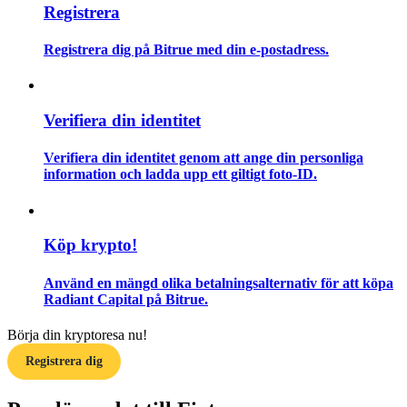
Registrera
Guide
Registrera dig på Bitrue med din e-postadress.
Futures startguide
Verifiera din identitet
Verifiera din identitet genom att ange din personliga
information och ladda upp ett giltigt foto-ID.
Köp krypto!
Handelsstrategier
Använd en mängd olika betalningsalternativ för att köpa
Lär dig hur du håller dig lönsam
Radiant Capital på Bitrue.
Börja din kryptoresa nu!
Registrera dig