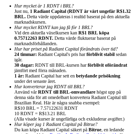
Hur mycket är 1 RDNT i BRL?
Just nu,
1 Radiant Capital (RDNT är värt ungefär R$1.32
BRL.
Detta värde uppdateras i realtid baserat på den aktuella
marknadskursen.
Hur mycket RDNT kan jag få för 1 BRL?
Vid den aktuella växelkursen kan
R$1 BRL köpa
Hänvisning
0.75712263 RDNT.
Detta värde fluktuerar baserat på
marknadsförhållanden.
Bjud in en vän för att få kontantbelöningar
Hur har priset på Radiant Capital förändrats över tid?
24 timmar:
Radiant Capital's pris har
förblivit stabil
sedan
Deposit CASHCAT & Win
igår.
30 dagar:
RDNT till BRL-kursen har
förblivit oförändrat
jämfört med förra månaden.
1 år:
Radiant Capital har sett en
betydande prisökning
under det senaste året.
Hur konverterar jag RDNT till BRL?
Använd vår
RDNT till BRL-omvandlare
högst upp på
denna sida för att omedelbart konvertera Radiant Capital till
Brazilian Real. Här är några snabba exempel:
R$10 BRL = 7.57122631 RDNT
10 RDNT = R$13.21 BRL
(Alla visade kurser är ungefärliga och exkluderar avgifter.)
Hur köper jag 1 Radiant Capital på Bitrue?
Deposit CASHCAT & Win
Du kan köpa Radiant Capital säkert på
Bitrue
, en ledande