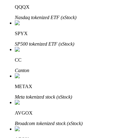
QQQX
Nasdaq tokenized ETF (xStock)
Auto Invest
SPYX
Ta långsiktig vinst och flexibla intressen
SP500 tokenized ETF (xStock)
CC
Canton
METAX
Meta tokenized stock (xStock)
Lär dig Staking
Lär dig mer om att tjäna passiv inkomst
AVGOX
Bitrue
AI
Broadcom tokenized stock (xStock)