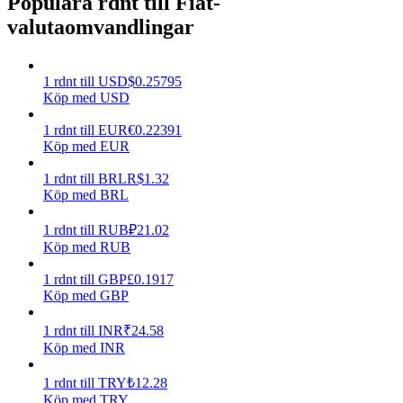
Populära rdnt till Fiat-
valutaomvandlingar
Tjäna
1
rdnt
till
USD
$
0.25795
Köp med USD
1
rdnt
till
EUR
€
0.22391
Köp med EUR
1
rdnt
till
BRL
R$
1.32
Köp med BRL
Power Piggy
1
rdnt
till
RUB
₽
21.02
Köp med RUB
Tjäna konkurrenskraftiga belöningar dagligen
1
rdnt
till
GBP
£
0.1917
Köp med GBP
1
rdnt
till
INR
₹
24.58
Köp med INR
1
rdnt
till
TRY
₺
12.28
Köp med TRY