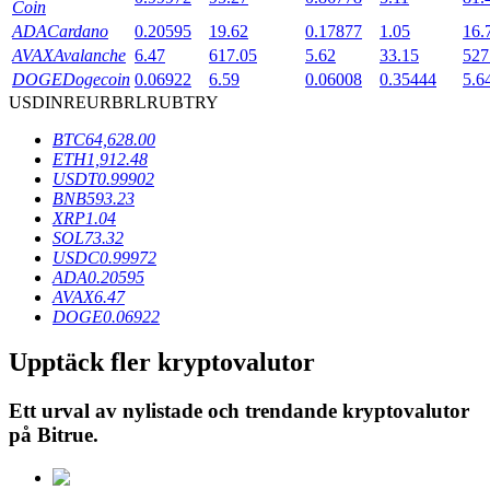
Coin
ADA
Cardano
0.20595
19.62
0.17877
1.05
16.
AVAX
Avalanche
6.47
617.05
5.62
33.15
527
BTR-låsningar
DOGE
Dogecoin
0.06922
6.59
0.06008
0.35444
5.6
USD
INR
EUR
BRL
RUB
TRY
Exklusiva investeringar för BTR-innehavare
BTC
64,628.00
ETH
1,912.48
USDT
0.99902
BNB
593.23
XRP
1.04
SOL
73.32
USDC
0.99972
ADA
0.20595
AVAX
6.47
DOGE
0.06922
Lån
Upptäck fler kryptovalutor
Kryptostödd lånetjänst
Ett urval av nylistade och trendande kryptovalutor
på
Bitrue
.