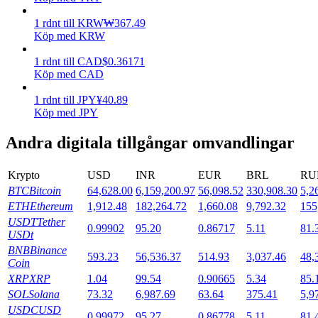
1
rdnt
till
KRW
₩
367.49
Utsättning
Köp med KRW
Hög avkastning och omedelbar tillgång
1
rdnt
till
CAD
$
0.36171
Köp med CAD
1
rdnt
till
JPY
¥
40.89
Köp med JPY
Andra digitala tillgångar omvandlingar
Krypto
USD
INR
EUR
BRL
RU
BTC
Bitcoin
64,628.00
6,159,200.97
56,098.52
330,908.30
5,2
Launchpool
ETH
Ethereum
1,912.48
182,264.72
1,660.08
9,792.32
155
Flexibel insats för att tjäna populära tokens
USDT
Tether
0.99902
95.20
0.86717
5.11
81.
USDt
BNB
Binance
593.23
56,536.37
514.93
3,037.46
48,
Coin
XRP
XRP
1.04
99.54
0.90665
5.34
85.
SOL
Solana
73.32
6,987.69
63.64
375.41
5,9
USDC
USD
0.99972
95.27
0.86778
5.11
81.