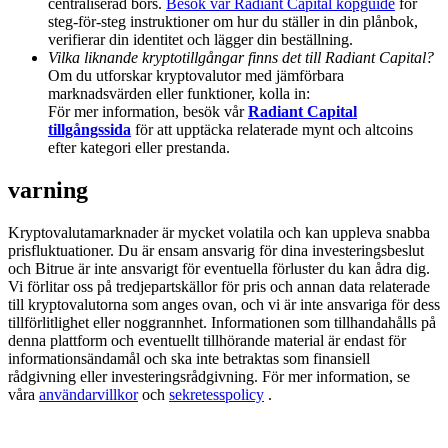
centraliserad börs.
Besök vår Radiant Capital köpguide
för
Share 500000 CASHCAT prize pool
steg-för-steg instruktioner om hur du ställer in din plånbok,
verifierar din identitet och lägger din beställning.
Vilka liknande kryptotillgångar finns det till Radiant Capital?
Om du utforskar kryptovalutor med jämförbara
marknadsvärden eller funktioner, kolla in:
Exclusive for BitMart Users
För mer information, besök vår
Radiant Capital
Register & Trade to Win 500,000 USDT
tillgångssida
för att upptäcka relaterade mynt och altcoins
efter kategori eller prestanda.
varning
Precious Metals Trading Carnival
Kryptovalutamarknader är mycket volatila och kan uppleva snabba
Trade Gold & Silver · 33,333 USDT Bonus
prisfluktuationer. Du är ensam ansvarig för dina investeringsbeslut
och Bitrue är inte ansvarigt för eventuella förluster du kan ådra dig.
Vi förlitar oss på tredjepartskällor för pris och annan data relaterade
till kryptovalutorna som anges ovan, och vi är inte ansvariga för dess
tillförlitlighet eller noggrannhet. Informationen som tillhandahålls på
USDT New User Exclusive 10% APR
denna plattform och eventuellt tillhörande material är endast för
informationsändamål och ska inte betraktas som finansiell
USDT Flexible Staking | Daily Rewards
rådgivning eller investeringsrådgivning. För mer information, se
våra
användarvillkor
och
sekretesspolicy
.