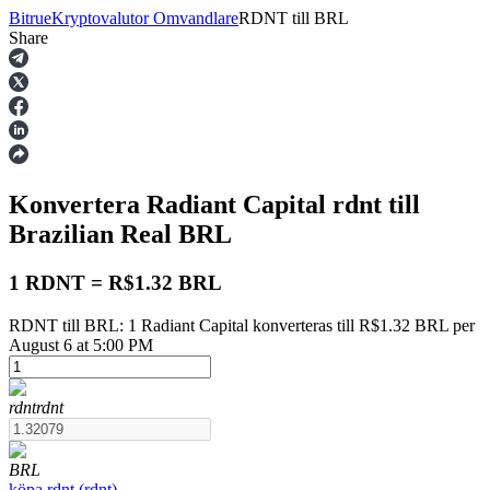
Bitrue
Kryptovalutor Omvandlare
RDNT
till
BRL
Share
Terminer
Konvertera Radiant Capital
rdnt
till
Brazilian Real
BRL
1 RDNT = R$1.32 BRL
RDNT till BRL: 1 Radiant Capital konverteras till R$1.32 BRL per
USDT Futures
August 6 at 5:00 PM
Futures med USDT som säkerhet
rdnt
rdnt
BRL
köpa
rdnt
(
rdnt
)