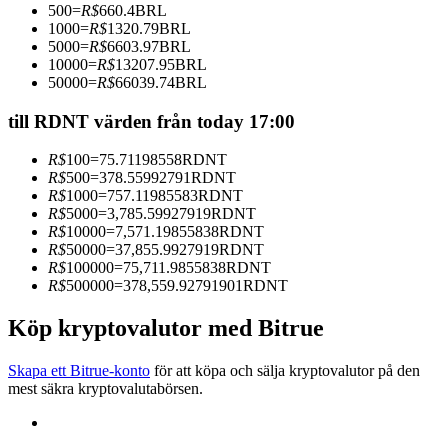
500
=
R$
660.4
BRL
Bli en Copy Trader
1000
=
R$
1320.79
BRL
5000
=
R$
6603.97
BRL
Njut av vinstdelning och kopieringshandelsprovisioner
10000
=
R$
13207.95
BRL
50000
=
R$
66039.74
BRL
till RDNT värden från today 17:00
R$
100
=
75.71198558
RDNT
R$
500
=
378.55992791
RDNT
R$
1000
=
757.11985583
RDNT
R$
5000
=
3,785.59927919
RDNT
R$
10000
=
7,571.19855838
RDNT
R$
50000
=
37,855.9927919
RDNT
Information
R$
100000
=
75,711.9855838
RDNT
R$
500000
=
378,559.92791901
RDNT
Big data-analys inklusive handelsinformation, etc.
Köp kryptovalutor med Bitrue
Skapa ett Bitrue-konto
för att köpa och sälja kryptovalutor på den
mest säkra kryptovalutabörsen.