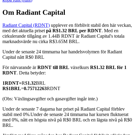
Om Radiant Capital
Radiant Capital (RDNT)
upplever en förblivit stabil den här veckan,
COIN-M Futures
med det aktuella priset
på R$1.32 BRL per RDNT
. Med en
cirkulerande tillgång av 1.44B RDNT är Radiant Capital's totala
Futures för kryptovaluta
marknadsvärde nu cirka R$3.65M BRL.
Under de senaste 24 timmarna har handelsvolymen för Radiant
Capital nått R$0 BRL
TradFi
För närvarande är
RDNT till BRL
växelkurs
R$1.32 BRL för 1
Derivat för aktier, valuta, ädelmetaller och råvaror
RDNT
. Detta betyder:
1
RDNT
=
R$
1.32
BRL
R$
1
BRL
=
0.75712263
RDNT
(Obs: Växlingsavgifter och gasavgifter ingår inte.)
Under de senaste 7 dagarna har priset på Radiant Capital förblev
stabil med 0%.
Under de senaste 24 timmarna har kursen fluktuerat
med 0%, nått en högsta nivå på R$0 BRL och en lägsta nivå på R$0
BRL.
USDC Futures