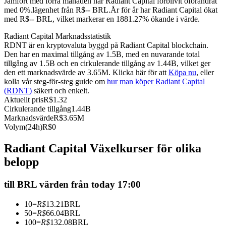
Jämfört med förra månaden har Radiant Capital förblivit oförändrat
med 0%.lägenhet från R$-- BRL.
År för år har Radiant Capital ökat
Futures med USDC som säkerhet
med R$-- BRL, vilket markerar en 1881.27% ökande i värde.
Radiant Capital Marknadsstatistik
RDNT är en kryptovaluta byggd på Radiant Capital blockchain.
Den har en maximal tillgång av 1.5B, med en nuvarande total
tillgång av 1.5B och en cirkulerande tillgång av 1.44B, vilket ger
den ett marknadsvärde av 3.65M. Klicka här för att
Köpa nu
, eller
kolla vår steg-för-steg guide om
hur man köper Radiant Capital
(RDNT)
säkert och enkelt.
Aktuellt pris
R$
1.32
Cirkulerande tillgång
1.44B
Kopiera Trading
Marknadsvärde
R$
3.65M
Volym(24h)
R$
0
Gå med de bästa handlarna
Radiant Capital Växelkurser för olika
belopp
till BRL värden från today 17:00
10
=
R$
13.21
BRL
50
=
R$
66.04
BRL
100
=
R$
132.08
BRL