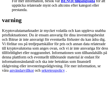
För mer information, besök vår
BENQI tillgångssida
för att
Deposit & Trade BTC to Share 25000 USDT prize pool!
upptäcka relaterade mynt och altcoins efter kategori eller
prestanda.
varning
Deposit CASHCAT & Win
Kryptovalutamarknader är mycket volatila och kan uppleva snabba
Share 500000 CASHCAT prize pool
prisfluktuationer. Du är ensam ansvarig för dina investeringsbeslut
och Bitrue är inte ansvarigt för eventuella förluster du kan ådra dig.
Vi förlitar oss på tredjepartskällor för pris och annan data relaterade
till kryptovalutorna som anges ovan, och vi är inte ansvariga för dess
Exclusive for BitMart Users
tillförlitlighet eller noggrannhet. Informationen som tillhandahålls på
denna plattform och eventuellt tillhörande material är endast för
Register & Trade to Win 500,000 USDT
informationsändamål och ska inte betraktas som finansiell
rådgivning eller investeringsrådgivning. För mer information, se
våra
användarvillkor
och
sekretesspolicy
.
Precious Metals Trading Carnival
Trade Gold & Silver · 33,333 USDT Bonus