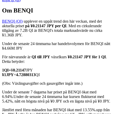
Om BENQI
BENQI (QI)
upplever en uppåt trend den här veckan, med det
COIN-M Futures
aktuella priset
på ¥0.21147 JPY per QI
. Med en cirkulerande
tillgång av 7.2B QI är BENQI's totala marknadsvärde nu cirka
Futures för kryptovaluta
¥1.36B JPY.
Under de senaste 24 timmarna har handelsvolymen för BENQI nått
¥4.66M JPY
TradFi
För närvarande är
QI till JPY
växelkurs
¥0.21147 JPY för 1 QI
.
Derivat för aktier, valuta, ädelmetaller och råvaror
Detta betyder:
1
QI
=
¥
0.21147
JPY
¥
1
JPY
=
4.72880313
QI
(Obs: Växlingsavgifter och gasavgifter ingår inte.)
Under de senaste 7 dagarna har priset på BENQI ökat med
6.94%.
Under de senaste 24 timmarna har kursen fluktuerat med
5.42%, nått en högsta nivå på ¥0 JPY och en lägsta nivå på ¥0 JPY.
Jämfört med förra månaden har BENQI ökat med 13.55%.upp från
USDC Futures