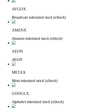
AVGOX
Broadcom tokenized stock (xStock)
Auto Invest
AMZNX
Ta långsiktig vinst och flexibla intressen
Amazon tokenized stock (xStock)
AEON
AEON
METAX
Meta tokenized stock (xStock)
Lär dig Staking
Lär dig mer om att tjäna passiv inkomst
GOOGLX
Bitrue
AI
Alphabet tokenized stock (xStock)