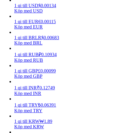
1
qi
till
USD
$
0.00134
Köp med USD
Tjäna
1
qi
till
EUR
€
0.00115
Köp med EUR
1
qi
till
BRL
R$
0.00683
Köp med BRL
1
qi
till
RUB
₽
0.10934
Köp med RUB
1
qi
till
GBP
£
0.00099
Power Piggy
Köp med GBP
Tjäna konkurrenskraftiga belöningar dagligen
1
qi
till
INR
₹
0.12749
Köp med INR
1
qi
till
TRY
₺
0.06391
Köp med TRY
1
qi
till
KRW
₩
1.89
Köp med KRW