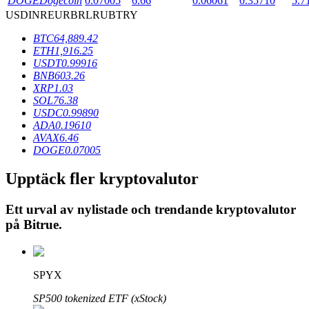
DOGE
Dogecoin
0.07005
6.66
0.06061
0.35710
5.7
USD
INR
EUR
BRL
RUB
TRY
BTC
64,889.42
BTR-låsningar
ETH
1,916.25
USDT
0.99916
Exklusiva investeringar för BTR-innehavare
BNB
603.26
XRP
1.03
SOL
76.38
USDC
0.99890
ADA
0.19610
AVAX
6.46
DOGE
0.07005
Upptäck fler kryptovalutor
Lån
Ett urval av nylistade och trendande kryptovalutor
på
Bitrue
.
Kryptostödd lånetjänst
SPYX
SP500 tokenized ETF (xStock)