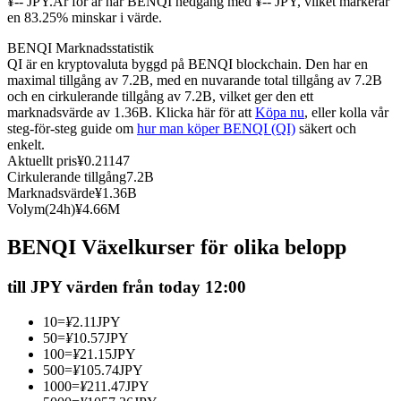
¥-- JPY.
År för år har BENQI nedgång med ¥-- JPY, vilket markerar
en 83.25% minskar i värde.
Futures med USDC som säkerhet
BENQI Marknadsstatistik
QI är en kryptovaluta byggd på BENQI blockchain. Den har en
maximal tillgång av 7.2B, med en nuvarande total tillgång av 7.2B
och en cirkulerande tillgång av 7.2B, vilket ger den ett
marknadsvärde av 1.36B. Klicka här för att
Köpa nu
, eller kolla vår
steg-för-steg guide om
hur man köper BENQI (QI)
säkert och
enkelt.
Aktuellt pris
¥
0.21147
Cirkulerande tillgång
7.2B
Marknadsvärde
¥
1.36B
Kopiera Trading
Volym(24h)
¥
4.66M
Gå med de bästa handlarna
BENQI Växelkurser för olika belopp
till JPY värden från today 12:00
10
=
¥
2.11
JPY
50
=
¥
10.57
JPY
100
=
¥
21.15
JPY
500
=
¥
105.74
JPY
1000
=
¥
211.47
JPY