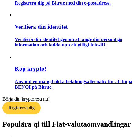
Registrera dig på Bitrue med din e-postadress.
Guide
Futures startguide
Verifiera din identitet
Verifiera din identitet genom att ange din personliga
information och ladda upp ett giltigt foto-ID.
Köp krypto!
Använd en mängd olika betalningsalternativ för att köpa
Handelsstrategier
BENQI på Bitrue.
Lär dig hur du håller dig lönsam
Börja din kryptoresa nu!
Registrera dig
Populära qi till Fiat-valutaomvandlingar