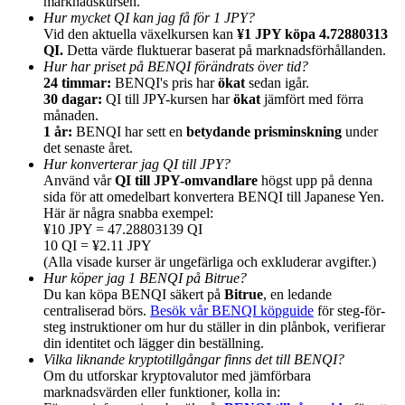
marknadskursen.
Hur mycket QI kan jag få för 1 JPY?
Vid den aktuella växelkursen kan
¥1 JPY köpa 4.72880313
QI.
Detta värde fluktuerar baserat på marknadsförhållanden.
Hur har priset på BENQI förändrats över tid?
24 timmar:
BENQI's pris har
ökat
sedan igår.
30 dagar:
QI till JPY-kursen har
ökat
jämfört med förra
Hänvisning
månaden.
1 år:
BENQI har sett en
betydande prisminskning
under
Bjud in en vän för att få kontantbelöningar
det senaste året.
Hur konverterar jag QI till JPY?
BTC Welcome Rewards
Använd vår
QI till JPY-omvandlare
högst upp på denna
sida för att omedelbart konvertera BENQI till Japanese Yen.
Här är några snabba exempel:
¥10 JPY = 47.28803139 QI
10 QI = ¥2.11 JPY
(Alla visade kurser är ungefärliga och exkluderar avgifter.)
Hur köper jag 1 BENQI på Bitrue?
Du kan köpa BENQI säkert på
Bitrue
, en ledande
centraliserad börs.
Besök vår BENQI köpguide
för steg-för-
steg instruktioner om hur du ställer in din plånbok, verifierar
din identitet och lägger din beställning.
Vilka liknande kryptotillgångar finns det till BENQI?
Om du utforskar kryptovalutor med jämförbara
BTC Welcome Rewards
marknadsvärden eller funktioner, kolla in: