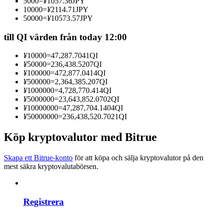
5000
=
¥
1057.36
JPY
Bli en Copy Trader
10000
=
¥
2114.71
JPY
50000
=
¥
10573.57
JPY
Njut av vinstdelning och kopieringshandelsprovisioner
till QI värden från today 12:00
¥
10000
=
47,287.7041
QI
¥
50000
=
236,438.5207
QI
¥
100000
=
472,877.0414
QI
¥
500000
=
2,364,385.207
QI
¥
1000000
=
4,728,770.414
QI
¥
5000000
=
23,643,852.0702
QI
¥
10000000
=
47,287,704.1404
QI
¥
50000000
=
236,438,520.7021
QI
Information
Köp kryptovalutor med Bitrue
Big data-analys inklusive handelsinformation, etc.
Skapa ett Bitrue-konto
för att köpa och sälja kryptovalutor på den
mest säkra kryptovalutabörsen.
Registrera