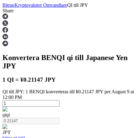
Bitrue
Kryptovalutor Omvandlare
QI
till
JPY
Share
Terminer
Konvertera BENQI
qi
till Japanese Yen
JPY
1 QI = ¥0.21147 JPY
QI till JPY: 1 BENQI konverteras till ¥0.21147 JPY per August 9 at
USDT Futures
12:00 PM
Futures med USDT som säkerhet
qi
qi
JPY
köpa
qi
(
qi
)