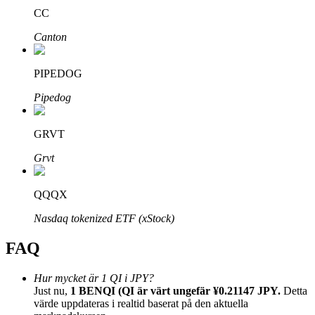
CC
Canton
PIPEDOG
Bitrue Partners
Pipedog
GRVT
Grvt
QQQX
Nasdaq tokenized ETF (xStock)
Bitrue Affiliates
FAQ
Upp till 65% provision!
Hur mycket är 1 QI i JPY?
Just nu,
1 BENQI (QI är värt ungefär ¥0.21147 JPY.
Detta
värde uppdateras i realtid baserat på den aktuella