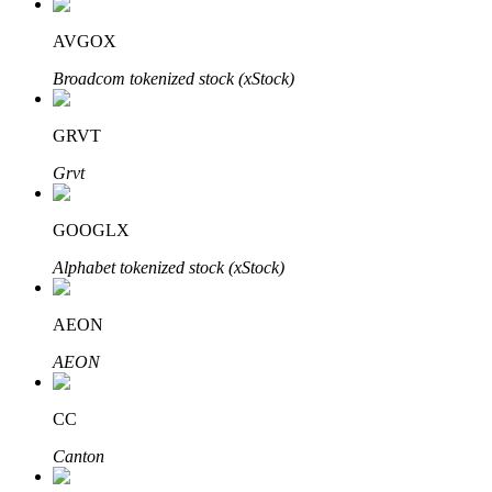
AVGOX
Broadcom tokenized stock (xStock)
Bitrue Partners
GRVT
Grvt
GOOGLX
Alphabet tokenized stock (xStock)
AEON
Bitrue Affiliates
AEON
Upp till 65% provision!
CC
Canton