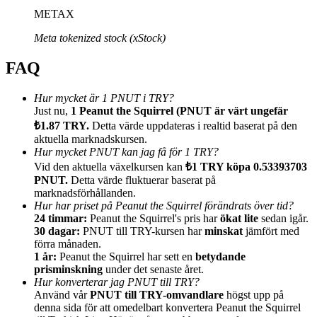
METAX
Meta tokenized stock (xStock)
FAQ
Hänvisning
Hur mycket är 1 PNUT i TRY?
Bjud in en vän för att få kontantbelöningar
Just nu,
1 Peanut the Squirrel (PNUT är värt ungefär
₺1.87 TRY.
Detta värde uppdateras i realtid baserat på den
Deposit CASHCAT & Win
aktuella marknadskursen.
Hur mycket PNUT kan jag få för 1 TRY?
Vid den aktuella växelkursen kan
₺1 TRY köpa 0.53393703
PNUT.
Detta värde fluktuerar baserat på
marknadsförhållanden.
Hur har priset på Peanut the Squirrel förändrats över tid?
24 timmar:
Peanut the Squirrel's pris har
ökat lite
sedan igår.
30 dagar:
PNUT till TRY-kursen har
minskat
jämfört med
förra månaden.
1 år:
Peanut the Squirrel har sett en
betydande
prisminskning
under det senaste året.
Hur konverterar jag PNUT till TRY?
Använd vår
PNUT till TRY-omvandlare
högst upp på
Deposit CASHCAT & Win
denna sida för att omedelbart konvertera Peanut the Squirrel