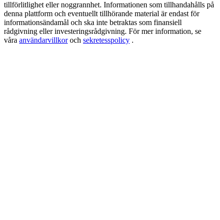
New Listing Futures Fest
tillförlitlighet eller noggrannhet. Informationen som tillhandahålls på
denna plattform och eventuellt tillhörande material är endast för
Trade New Futures, Win 200,000 USDT
informationsändamål och ska inte betraktas som finansiell
rådgivning eller investeringsrådgivning. För mer information, se
våra
användarvillkor
och
sekretesspolicy
.
Crypto World Cup 2026: Grand Finale
77,777+3k Rewards
Fler evenemang
Vinn priser och exklusiva belöningar
Belöningscenter