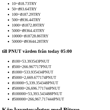
10
=
₺
18.73
TRY
Bli en Copy Trader
50
=
₺
93.64
TRY
Njut av vinstdelning och kopieringshandelsprovisioner
100
=
₺
187.29
TRY
500
=
₺
936.44
TRY
1000
=
₺
1872.89
TRY
5000
=
₺
9364.43
TRY
10000
=
₺
18728.86
TRY
50000
=
₺
93644.28
TRY
till PNUT värden från today 05:00
₺
100
=
53.393543
PNUT
Information
₺
500
=
266.967717
PNUT
Big data-analys inklusive handelsinformation, etc.
₺
1000
=
533.935434
PNUT
₺
5000
=
2,669.677174
PNUT
₺
10000
=
5,339.354348
PNUT
₺
50000
=
26,696.771744
PNUT
₺
100000
=
53,393.543488
PNUT
₺
500000
=
266,967.717444
PNUT
Köp kryptovalutor med Bitrue