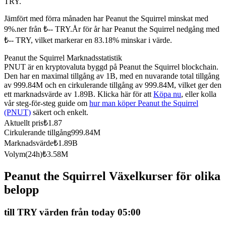
TRY.
Futures med USDC som säkerhet
Jämfört med förra månaden har Peanut the Squirrel minskat med
9%.ner från ₺-- TRY.
År för år har Peanut the Squirrel nedgång med
₺-- TRY, vilket markerar en 83.18% minskar i värde.
Peanut the Squirrel Marknadsstatistik
PNUT är en kryptovaluta byggd på Peanut the Squirrel blockchain.
Den har en maximal tillgång av 1B, med en nuvarande total tillgång
av 999.84M och en cirkulerande tillgång av 999.84M, vilket ger den
ett marknadsvärde av 1.89B. Klicka här för att
Köpa nu
, eller kolla
vår steg-för-steg guide om
hur man köper Peanut the Squirrel
(PNUT)
säkert och enkelt.
Kopiera Trading
Aktuellt pris
₺
1.87
Gå med de bästa handlarna
Cirkulerande tillgång
999.84M
Marknadsvärde
₺
1.89B
Volym(24h)
₺
3.58M
Peanut the Squirrel Växelkurser för olika
belopp
till TRY värden från today 05:00