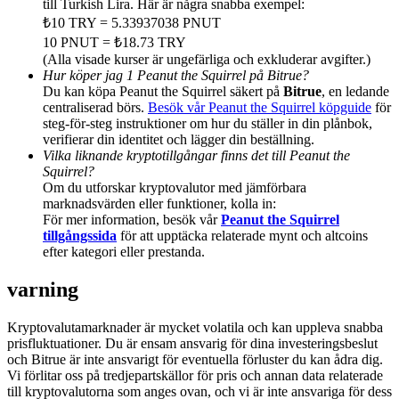
till Turkish Lira. Här är några snabba exempel:
Share 500000 CASHCAT prize pool
₺10 TRY = 5.33937038 PNUT
10 PNUT = ₺18.73 TRY
(Alla visade kurser är ungefärliga och exkluderar avgifter.)
Hur köper jag 1 Peanut the Squirrel på Bitrue?
Exclusive for BitMart Users
Du kan köpa Peanut the Squirrel säkert på
Bitrue
, en ledande
centraliserad börs.
Besök vår Peanut the Squirrel köpguide
för
Register & Trade to Win 500,000 USDT
steg-för-steg instruktioner om hur du ställer in din plånbok,
verifierar din identitet och lägger din beställning.
Vilka liknande kryptotillgångar finns det till Peanut the
Squirrel?
Om du utforskar kryptovalutor med jämförbara
Precious Metals Trading Carnival
marknadsvärden eller funktioner, kolla in:
För mer information, besök vår
Peanut the Squirrel
Trade Gold & Silver · 33,333 USDT Bonus
tillgångssida
för att upptäcka relaterade mynt och altcoins
efter kategori eller prestanda.
varning
USDT New User Exclusive 10% APR
Kryptovalutamarknader är mycket volatila och kan uppleva snabba
USDT Flexible Staking | Daily Rewards
prisfluktuationer. Du är ensam ansvarig för dina investeringsbeslut
och Bitrue är inte ansvarigt för eventuella förluster du kan ådra dig.
Vi förlitar oss på tredjepartskällor för pris och annan data relaterade
till kryptovalutorna som anges ovan, och vi är inte ansvariga för dess