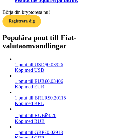
Peanut the Squirrel på Bitrue.
Tjäna
Börja din kryptoresa nu!
Registrera dig
Populära pnut till Fiat-
valutaomvandlingar
1
pnut
till
USD
$
0.03926
Köp med USD
Power Piggy
1
pnut
till
EUR
€
0.03406
Tjäna konkurrenskraftiga belöningar dagligen
Köp med EUR
1
pnut
till
BRL
R$
0.20115
Köp med BRL
1
pnut
till
RUB
₽
3.26
Köp med RUB
1
pnut
till
GBP
£
0.02918
Köp med GBP