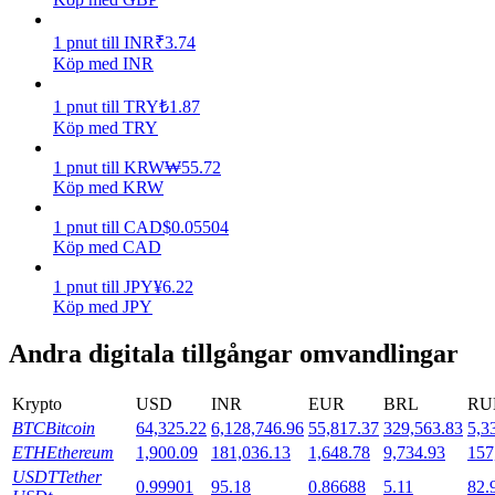
Utsättning
1
pnut
till
INR
₹
3.74
Köp med INR
Hög avkastning och omedelbar tillgång
1
pnut
till
TRY
₺
1.87
Köp med TRY
1
pnut
till
KRW
₩
55.72
Köp med KRW
1
pnut
till
CAD
$
0.05504
Köp med CAD
1
pnut
till
JPY
¥
6.22
Launchpool
Köp med JPY
Flexibel insats för att tjäna populära tokens
Andra digitala tillgångar omvandlingar
Krypto
USD
INR
EUR
BRL
RU
BTC
Bitcoin
64,325.22
6,128,746.96
55,817.37
329,563.83
5,3
ETH
Ethereum
1,900.09
181,036.13
1,648.78
9,734.93
157
USDT
Tether
0.99901
95.18
0.86688
5.11
82.