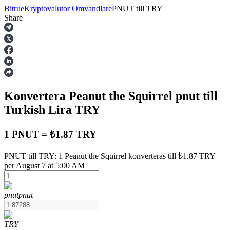
Bitrue
Kryptovalutor Omvandlare
PNUT
till
TRY
Share
Terminer
Konvertera Peanut the Squirrel
pnut
till
Turkish Lira
TRY
1 PNUT = ₺1.87 TRY
USDT Futures
PNUT till TRY: 1 Peanut the Squirrel konverteras till ₺1.87 TRY
per August 7 at 5:00 AM
Futures med USDT som säkerhet
pnut
pnut
TRY