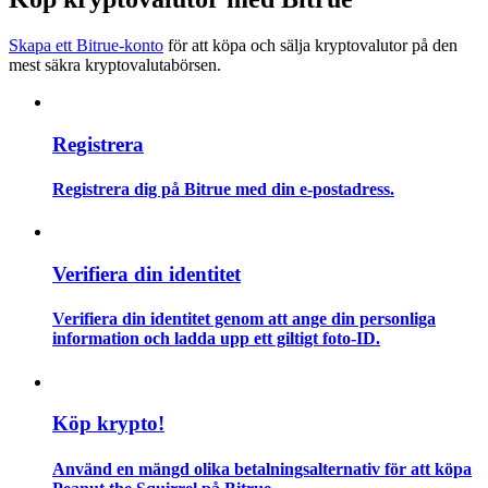
Skapa ett Bitrue-konto
för att köpa och sälja kryptovalutor på den
Guide
mest säkra kryptovalutabörsen.
Futures startguide
Registrera
Registrera dig på Bitrue med din e-postadress.
Verifiera din identitet
Handelsstrategier
Verifiera din identitet genom att ange din personliga
information och ladda upp ett giltigt foto-ID.
Lär dig hur du håller dig lönsam
Köp krypto!
Använd en mängd olika betalningsalternativ för att köpa