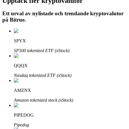
Upptäck fler kryptovalutor
Ett urval av nylistade och trendande kryptovalutor
på
Bitrue
.
Auto Invest
Ta långsiktig vinst och flexibla intressen
SPYX
SP500 tokenized ETF (xStock)
QQQX
Nasdaq tokenized ETF (xStock)
AMZNX
Lär dig Staking
Amazon tokenized stock (xStock)
Lär dig mer om att tjäna passiv inkomst
Bitrue
AI
PIPEDOG
Pipedog