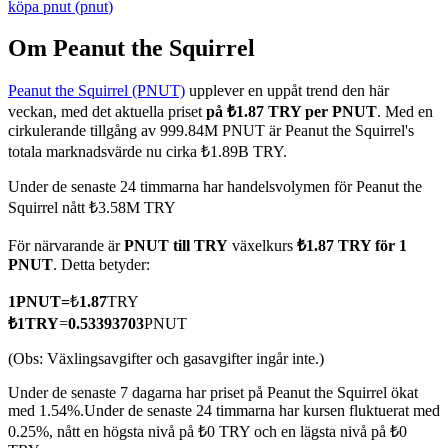
köpa
pnut
(
pnut
)
Om Peanut the Squirrel
Peanut the Squirrel (PNUT)
upplever en uppåt trend den här
COIN-M Futures
veckan, med det aktuella priset
på ₺1.87 TRY per PNUT
. Med en
Futures för kryptovaluta
cirkulerande tillgång av 999.84M PNUT är Peanut the Squirrel's
totala marknadsvärde nu cirka ₺1.89B TRY.
Under de senaste 24 timmarna har handelsvolymen för Peanut the
TradFi
Squirrel nått ₺3.58M TRY
Derivat för aktier, valuta, ädelmetaller och råvaror
För närvarande är
PNUT till TRY
växelkurs
₺1.87 TRY för 1
PNUT
. Detta betyder:
1
PNUT
=
₺
1.87
TRY
₺
1
TRY
=
0.53393703
PNUT
(Obs: Växlingsavgifter och gasavgifter ingår inte.)
Under de senaste 7 dagarna har priset på Peanut the Squirrel ökat
med 1.54%.
Under de senaste 24 timmarna har kursen fluktuerat med
0.25%, nått en högsta nivå på ₺0 TRY och en lägsta nivå på ₺0
USDC Futures