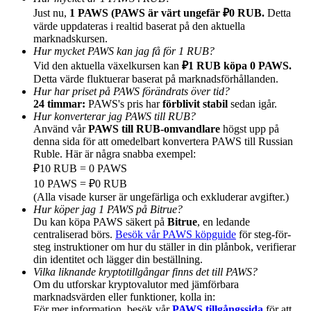
Just nu,
1 PAWS (PAWS är värt ungefär ₽0 RUB.
Detta
värde uppdateras i realtid baserat på den aktuella
marknadskursen.
Hur mycket PAWS kan jag få för 1 RUB?
Vid den aktuella växelkursen kan
₽1 RUB köpa 0 PAWS.
Detta värde fluktuerar baserat på marknadsförhållanden.
Hänvisning
Hur har priset på PAWS förändrats över tid?
Bjud in en vän för att få kontantbelöningar
24 timmar:
PAWS's pris har
förblivit stabil
sedan igår.
Hur konverterar jag PAWS till RUB?
Deposit CASHCAT & Win
Använd vår
PAWS till RUB-omvandlare
högst upp på
denna sida för att omedelbart konvertera PAWS till Russian
Ruble. Här är några snabba exempel:
₽10 RUB = 0 PAWS
10 PAWS = ₽0 RUB
(Alla visade kurser är ungefärliga och exkluderar avgifter.)
Hur köper jag 1 PAWS på Bitrue?
Du kan köpa PAWS säkert på
Bitrue
, en ledande
centraliserad börs.
Besök vår PAWS köpguide
för steg-för-
steg instruktioner om hur du ställer in din plånbok, verifierar
din identitet och lägger din beställning.
Vilka liknande kryptotillgångar finns det till PAWS?
Om du utforskar kryptovalutor med jämförbara
Deposit CASHCAT & Win
marknadsvärden eller funktioner, kolla in:
För mer information, besök vår
PAWS tillgångssida
för att