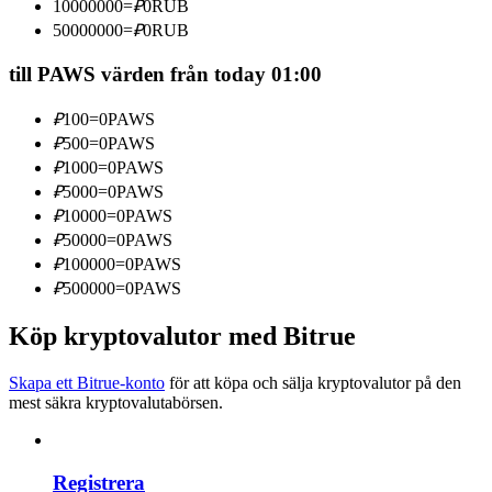
10000000
=
₽
0
RUB
Bli en Copy Trader
50000000
=
₽
0
RUB
Njut av vinstdelning och kopieringshandelsprovisioner
till PAWS värden från today 01:00
₽
100
=
0
PAWS
₽
500
=
0
PAWS
₽
1000
=
0
PAWS
₽
5000
=
0
PAWS
₽
10000
=
0
PAWS
₽
50000
=
0
PAWS
₽
100000
=
0
PAWS
Information
₽
500000
=
0
PAWS
Big data-analys inklusive handelsinformation, etc.
Köp kryptovalutor med Bitrue
Skapa ett Bitrue-konto
för att köpa och sälja kryptovalutor på den
mest säkra kryptovalutabörsen.
Registrera