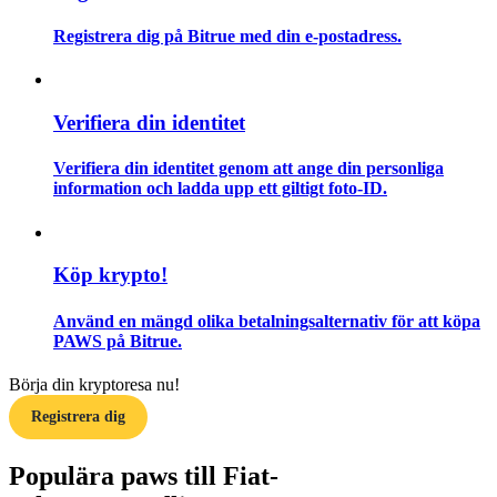
Registrera dig på Bitrue med din e-postadress.
Guide
Futures startguide
Verifiera din identitet
Verifiera din identitet genom att ange din personliga
information och ladda upp ett giltigt foto-ID.
Köp krypto!
Handelsstrategier
Använd en mängd olika betalningsalternativ för att köpa
PAWS på Bitrue.
Lär dig hur du håller dig lönsam
Börja din kryptoresa nu!
Registrera dig
Populära paws till Fiat-