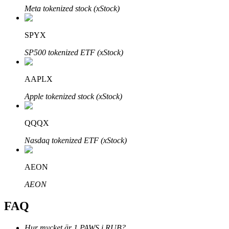
Meta tokenized stock (xStock)
SPYX
SP500 tokenized ETF (xStock)
Bitrue Partners
AAPLX
Apple tokenized stock (xStock)
QQQX
Nasdaq tokenized ETF (xStock)
Bitrue Affiliates
AEON
Upp till 65% provision!
AEON
FAQ
Hur mycket är 1 PAWS i RUB?