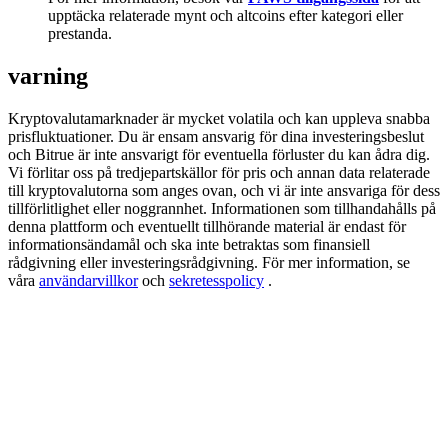
Share 500000 CASHCAT prize pool
upptäcka relaterade mynt och altcoins efter kategori eller
prestanda.
varning
Exclusive for BitMart Users
Kryptovalutamarknader är mycket volatila och kan uppleva snabba
Register & Trade to Win 500,000 USDT
prisfluktuationer. Du är ensam ansvarig för dina investeringsbeslut
och Bitrue är inte ansvarigt för eventuella förluster du kan ådra dig.
Vi förlitar oss på tredjepartskällor för pris och annan data relaterade
till kryptovalutorna som anges ovan, och vi är inte ansvariga för dess
tillförlitlighet eller noggrannhet. Informationen som tillhandahålls på
Precious Metals Trading Carnival
denna plattform och eventuellt tillhörande material är endast för
informationsändamål och ska inte betraktas som finansiell
Trade Gold & Silver · 33,333 USDT Bonus
rådgivning eller investeringsrådgivning. För mer information, se
våra
användarvillkor
och
sekretesspolicy
.
USDT New User Exclusive 10% APR
USDT Flexible Staking | Daily Rewards