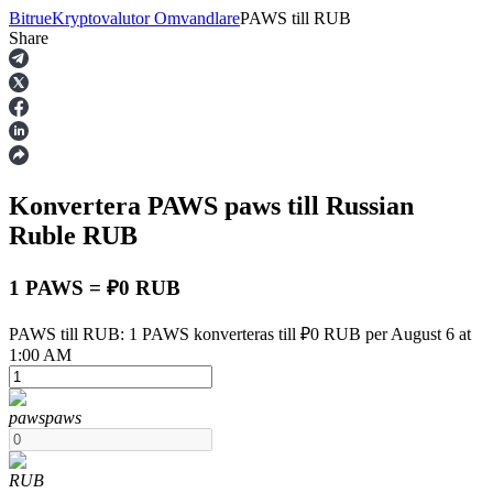
Bitrue
Kryptovalutor Omvandlare
PAWS
till
RUB
Share
Terminer
Konvertera PAWS
paws
till Russian
Ruble
RUB
1 PAWS = ₽0 RUB
USDT Futures
PAWS till RUB: 1 PAWS konverteras till ₽0 RUB per August 6 at
1:00 AM
Futures med USDT som säkerhet
paws
paws
RUB