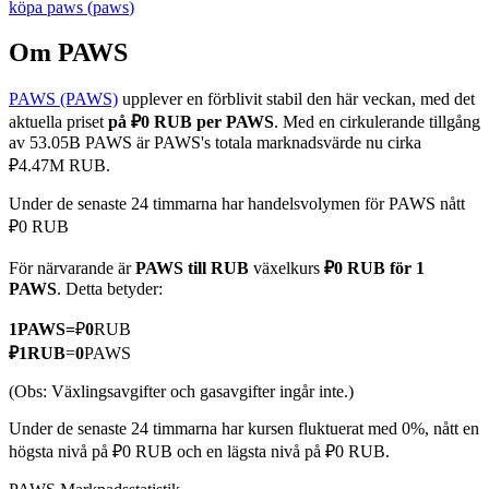
köpa
paws
(
paws
)
Om PAWS
PAWS (PAWS)
upplever en förblivit stabil den här veckan, med det
COIN-M Futures
aktuella priset
på ₽0 RUB per PAWS
. Med en cirkulerande tillgång
Futures för kryptovaluta
av 53.05B PAWS är PAWS's totala marknadsvärde nu cirka
₽4.47M RUB.
Under de senaste 24 timmarna har handelsvolymen för PAWS nått
TradFi
₽0 RUB
Derivat för aktier, valuta, ädelmetaller och råvaror
För närvarande är
PAWS till RUB
växelkurs
₽0 RUB för 1
PAWS
. Detta betyder:
1
PAWS
=
₽
0
RUB
₽
1
RUB
=
0
PAWS
(Obs: Växlingsavgifter och gasavgifter ingår inte.)
Under de senaste 24 timmarna har kursen fluktuerat med 0%, nått en
högsta nivå på ₽0 RUB och en lägsta nivå på ₽0 RUB.
USDC Futures