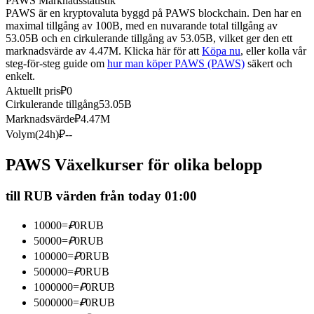
PAWS Marknadsstatistik
PAWS är en kryptovaluta byggd på PAWS blockchain. Den har en
Futures med USDC som säkerhet
maximal tillgång av 100B, med en nuvarande total tillgång av
53.05B och en cirkulerande tillgång av 53.05B, vilket ger den ett
marknadsvärde av 4.47M. Klicka här för att
Köpa nu
, eller kolla vår
steg-för-steg guide om
hur man köper PAWS (PAWS)
säkert och
enkelt.
Aktuellt pris
₽
0
Cirkulerande tillgång
53.05B
Marknadsvärde
₽
4.47M
Volym(24h)
₽
--
Kopiera Trading
PAWS Växelkurser för olika belopp
Gå med de bästa handlarna
till RUB värden från today 01:00
10000
=
₽
0
RUB
50000
=
₽
0
RUB
100000
=
₽
0
RUB
500000
=
₽
0
RUB
1000000
=
₽
0
RUB
5000000
=
₽
0
RUB