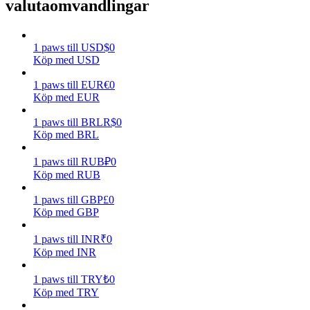
valutaomvandlingar
Tjäna
1
paws
till
USD
$
0
Köp med USD
1
paws
till
EUR
€
0
Köp med EUR
1
paws
till
BRL
R$
0
Köp med BRL
1
paws
till
RUB
₽
0
Power Piggy
Köp med RUB
Tjäna konkurrenskraftiga belöningar dagligen
1
paws
till
GBP
£
0
Köp med GBP
1
paws
till
INR
₹
0
Köp med INR
1
paws
till
TRY
₺
0
Köp med TRY