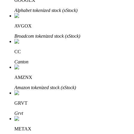
GOOGLX
Alphabet tokenized stock (xStock)
AVGOX
Auto Invest
Broadcom tokenized stock (xStock)
Ta långsiktig vinst och flexibla intressen
CC
Canton
AMZNX
Amazon tokenized stock (xStock)
Lär dig Staking
GRVT
Lär dig mer om att tjäna passiv inkomst
Grvt
Bitrue
AI
METAX