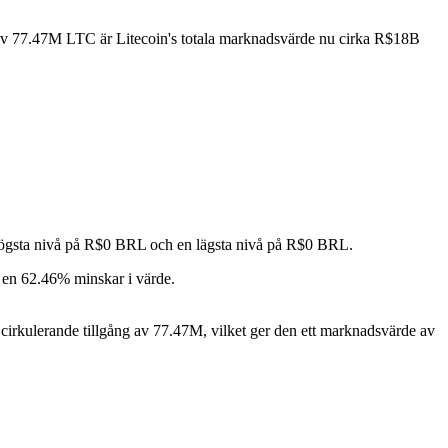
 av 77.47M LTC är Litecoin's totala marknadsvärde nu cirka R$18B
 högsta nivå på R$0 BRL och en lägsta nivå på R$0 BRL.
 en 62.46% minskar i värde.
irkulerande tillgång av 77.47M, vilket ger den ett marknadsvärde av