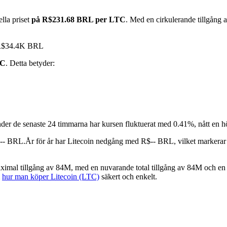
lla priset
på R$231.68 BRL per LTC
. Med en cirkulerande tillgång
t R$34.4K BRL
TC
. Detta betyder:
der de senaste 24 timmarna har kursen fluktuerat med 0.41%, nått en
$-- BRL.
År för år har Litecoin nedgång med R$-- BRL, vilket markerar
imal tillgång av 84M, med en nuvarande total tillgång av 84M och en c
m
hur man köper Litecoin (LTC)
säkert och enkelt.