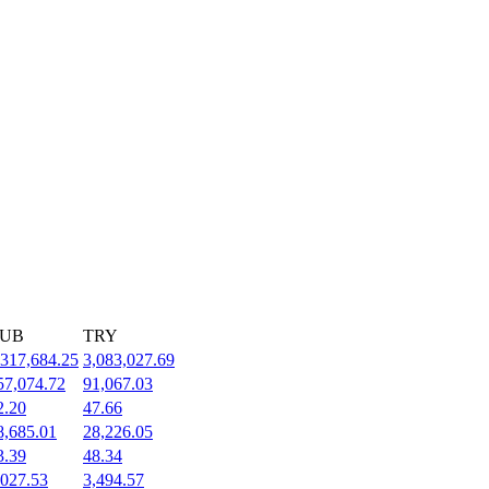
UB
TRY
,317,684.25
3,083,027.69
57,074.72
91,067.03
2.20
47.66
8,685.01
28,226.05
3.39
48.34
,027.53
3,494.57