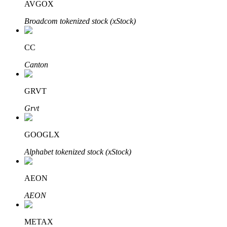
AVGOX
Broadcom tokenized stock (xStock)
BTR-låsningar
CC
Exklusiva investeringar för BTR-innehavare
Canton
GRVT
Grvt
GOOGLX
Alphabet tokenized stock (xStock)
Lån
Kryptostödd lånetjänst
AEON
AEON
METAX