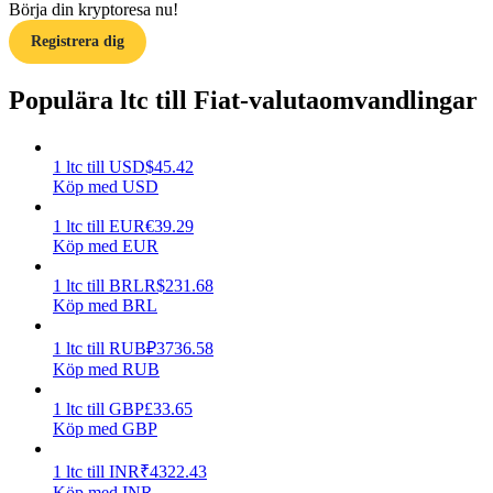
Börja din kryptoresa nu!
Registrera dig
Guide
Futures startguide
Populära ltc till Fiat-valutaomvandlingar
1
ltc
till
USD
$
45.42
Köp med USD
1
ltc
till
EUR
€
39.29
Köp med EUR
1
ltc
till
BRL
R$
231.68
Köp med BRL
Handelsstrategier
Lär dig hur du håller dig lönsam
1
ltc
till
RUB
₽
3736.58
Köp med RUB
1
ltc
till
GBP
£
33.65
Köp med GBP
1
ltc
till
INR
₹
4322.43
Köp med INR