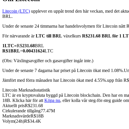
Litecoin (LTC)
upplever en uppåt trend den här veckan, med det aktue
BRL.
Under de senaste 24 timmarna har handelsvolymen för Litecoin nåt
COIN-M Futures
För närvarande är
LTC till BRL
växelkurs
R$231.68 BRL för 1 L
Futures för kryptovaluta
1
LTC
=
R$
231.68
BRL
R$
1
BRL
=
0.00431624
LTC
TradFi
(Obs: Växlingsavgifter och gasavgifter ingår inte.)
Derivat för aktier, valuta, ädelmetaller och råvaror
Under de senaste 7 dagarna har priset på Litecoin ökat med 1.08%.
Un
Jämfört med förra månaden har Litecoin ökat med 4.55%.upp från R
Litecoin Marknadsstatistik
LTC är en kryptovaluta byggd på Litecoin blockchain. Den har en max
18B. Klicka här för att
Köpa nu
, eller kolla vår steg-för-steg guide o
Aktuellt pris
R$
231.68
Cirkulerande tillgång
77.47M
Marknadsvärde
R$
18B
Volym(24h)
R$
34.4K
USDC Futures