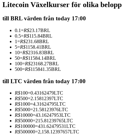
Litecoin Växelkurser för olika belopp
Futures med USDC som säkerhet
till BRL värden från today 17:00
0.1
=
R$
23.17
BRL
0.5
=
R$
115.84
BRL
1
=
R$
231.68
BRL
5
=
R$
1158.41
BRL
10
=
R$
2316.83
BRL
50
=
R$
11584.14
BRL
100
=
R$
23168.27
BRL
500
=
R$
115841.35
BRL
Kopiera Trading
Gå med de bästa handlarna
till LTC värden från today 17:00
R$
100
=
0.43162479
LTC
R$
500
=
2.15812397
LTC
R$
1000
=
4.31624795
LTC
R$
5000
=
21.58123976
LTC
R$
10000
=
43.16247953
LTC
R$
50000
=
215.81239765
LTC
R$
100000
=
431.62479531
LTC
R$
500000
=
2,158.12397657
LTC