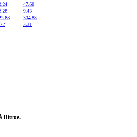
2.24
47.68
6.28
9.43
25.88
304.88
.72
3.31
på
Bitrue
.