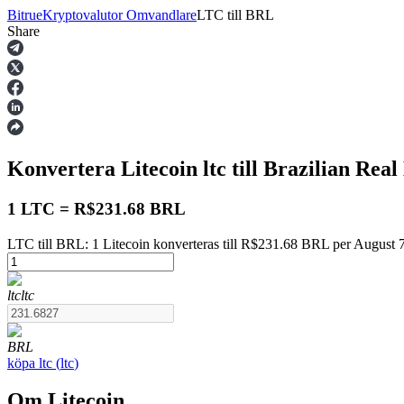
Bitrue
Kryptovalutor Omvandlare
LTC
till
BRL
Share
Terminer
Konvertera Litecoin
ltc
till Brazilian Real
1 LTC = R$231.68 BRL
LTC till BRL: 1 Litecoin konverteras till R$231.68 BRL per August 
USDT Futures
ltc
ltc
Futures med USDT som säkerhet
BRL
köpa
ltc
(
ltc
)
Om Litecoin