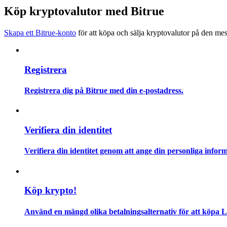
Bli en Copy Trader
Köp kryptovalutor med Bitrue
Njut av vinstdelning och kopieringshandelsprovisioner
Skapa ett Bitrue-konto
för att köpa och sälja kryptovalutor på den mes
Registrera
Registrera dig på Bitrue med din e-postadress.
Information
Verifiera din identitet
Big data-analys inklusive handelsinformation, etc.
Verifiera din identitet genom att ange din personliga inform
Köp krypto!
Använd en mängd olika betalningsalternativ för att köpa Li