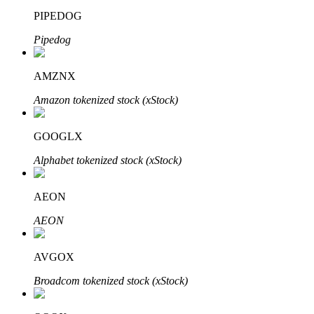
PIPEDOG
Pipedog
Auto Invest
AMZNX
Ta långsiktig vinst och flexibla intressen
Amazon tokenized stock (xStock)
GOOGLX
Alphabet tokenized stock (xStock)
AEON
AEON
Lär dig Staking
Lär dig mer om att tjäna passiv inkomst
AVGOX
Bitrue
AI
Broadcom tokenized stock (xStock)