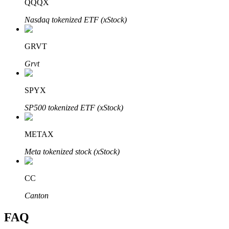
QQQX
Nasdaq tokenized ETF (xStock)
GRVT
Bitrue Partners
Grvt
SPYX
SP500 tokenized ETF (xStock)
METAX
Meta tokenized stock (xStock)
Bitrue Affiliates
CC
Upp till 65% provision!
Canton
FAQ