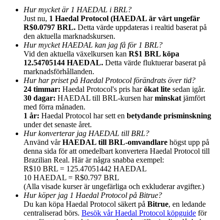
Hur mycket är 1 HAEDAL i BRL?
Just nu,
1 Haedal Protocol (HAEDAL är värt ungefär
R$0.0797 BRL.
Detta värde uppdateras i realtid baserat på
den aktuella marknadskursen.
Hur mycket HAEDAL kan jag få för 1 BRL?
Vid den aktuella växelkursen kan
R$1 BRL köpa
Hänvisning
12.54705144 HAEDAL.
Detta värde fluktuerar baserat på
marknadsförhållanden.
Bjud in en vän för att få kontantbelöningar
Hur har priset på Haedal Protocol förändrats över tid?
24 timmar:
Haedal Protocol's pris har
ökat lite
sedan igår.
BTC Welcome Rewards
30 dagar:
HAEDAL till BRL-kursen har
minskat
jämfört
med förra månaden.
1 år:
Haedal Protocol har sett en
betydande prisminskning
under det senaste året.
Hur konverterar jag HAEDAL till BRL?
Använd vår
HAEDAL till BRL-omvandlare
högst upp på
denna sida för att omedelbart konvertera Haedal Protocol till
Brazilian Real. Här är några snabba exempel:
R$10 BRL = 125.47051442 HAEDAL
10 HAEDAL = R$0.797 BRL
(Alla visade kurser är ungefärliga och exkluderar avgifter.)
Hur köper jag 1 Haedal Protocol på Bitrue?
Du kan köpa Haedal Protocol säkert på
Bitrue
, en ledande
BTC Welcome Rewards
centraliserad börs.
Besök vår Haedal Protocol köpguide
för