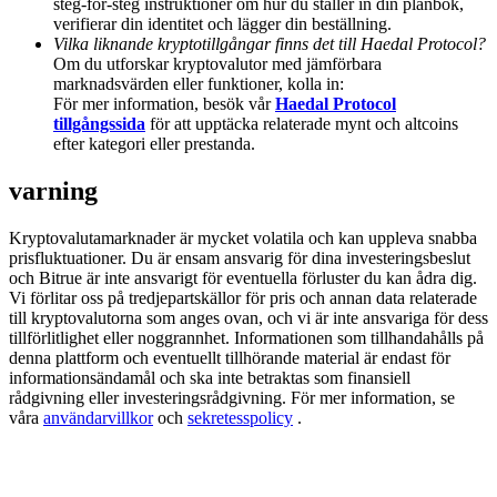
steg-för-steg instruktioner om hur du ställer in din plånbok,
Deposit & Trade BTC to Share 25000 USDT prize pool!
verifierar din identitet och lägger din beställning.
Vilka liknande kryptotillgångar finns det till Haedal Protocol?
Om du utforskar kryptovalutor med jämförbara
marknadsvärden eller funktioner, kolla in:
För mer information, besök vår
Haedal Protocol
Deposit CASHCAT & Win
tillgångssida
för att upptäcka relaterade mynt och altcoins
Share 500000 CASHCAT prize pool
efter kategori eller prestanda.
varning
Exclusive for BitMart Users
Kryptovalutamarknader är mycket volatila och kan uppleva snabba
prisfluktuationer. Du är ensam ansvarig för dina investeringsbeslut
Register & Trade to Win 500,000 USDT
och Bitrue är inte ansvarigt för eventuella förluster du kan ådra dig.
Vi förlitar oss på tredjepartskällor för pris och annan data relaterade
till kryptovalutorna som anges ovan, och vi är inte ansvariga för dess
tillförlitlighet eller noggrannhet. Informationen som tillhandahålls på
denna plattform och eventuellt tillhörande material är endast för
Precious Metals Trading Carnival
informationsändamål och ska inte betraktas som finansiell
rådgivning eller investeringsrådgivning. För mer information, se
Trade Gold & Silver · 33,333 USDT Bonus
våra
användarvillkor
och
sekretesspolicy
.