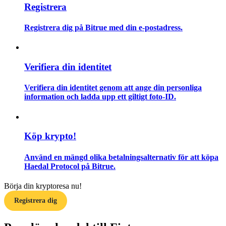
Registrera
Guide
Registrera dig på Bitrue med din e-postadress.
Futures startguide
Verifiera din identitet
Verifiera din identitet genom att ange din personliga
information och ladda upp ett giltigt foto-ID.
Köp krypto!
Handelsstrategier
Använd en mängd olika betalningsalternativ för att köpa
Lär dig hur du håller dig lönsam
Haedal Protocol på Bitrue.
Börja din kryptoresa nu!
Registrera dig