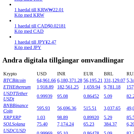
1
haedal
till
KRW
₩
22.01
Utsättning
Köp med KRW
Hög avkastning och omedelbar tillgång
1
haedal
till
CAD
$
0.02181
Köp med CAD
1
haedal
till
JPY
¥
2.47
Köp med JPY
Andra digitala tillgångar omvandlingar
Krypto
USD
INR
EUR
BRL
RU
BTC
Bitcoin
64,961.66
6,180,371.28
56,195.21
331,129.07
5,3
Launchpool
ETH
Ethereum
1,918.89
182,561.25
1,659.94
9,781.18
157
Flexibel insats för att tjäna populära tokens
USDT
Tether
0.99939
95.08
0.86452
5.09
82.
USDt
BNB
Binance
595.93
56,696.36
515.51
3,037.65
49,
Coin
XRP
XRP
1.03
98.89
0.89920
5.29
85.
SOL
Solana
75.40
7,174.24
65.23
384.37
6,2
USDC
USD
0.99969
95.10
0.86478
5.09
82.