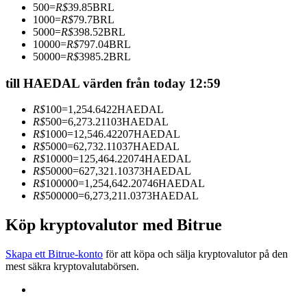
500
=
R$
39.85
BRL
Bli en Copy Trader
1000
=
R$
79.7
BRL
5000
=
R$
398.52
BRL
Njut av vinstdelning och kopieringshandelsprovisioner
10000
=
R$
797.04
BRL
50000
=
R$
3985.2
BRL
till HAEDAL värden från today 12:59
R$
100
=
1,254.6422
HAEDAL
R$
500
=
6,273.21103
HAEDAL
R$
1000
=
12,546.42207
HAEDAL
R$
5000
=
62,732.11037
HAEDAL
R$
10000
=
125,464.22074
HAEDAL
R$
50000
=
627,321.10373
HAEDAL
Information
R$
100000
=
1,254,642.20746
HAEDAL
R$
500000
=
6,273,211.0373
HAEDAL
Big data-analys inklusive handelsinformation, etc.
Köp kryptovalutor med Bitrue
Skapa ett Bitrue-konto
för att köpa och sälja kryptovalutor på den
mest säkra kryptovalutabörsen.