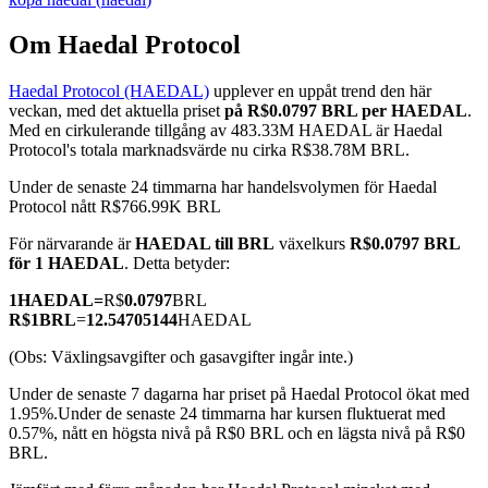
Om Haedal Protocol
Haedal Protocol (HAEDAL)
upplever en uppåt trend den här
COIN-M Futures
veckan, med det aktuella priset
på R$0.0797 BRL per HAEDAL
.
Med en cirkulerande tillgång av 483.33M HAEDAL är Haedal
Futures för kryptovaluta
Protocol's totala marknadsvärde nu cirka R$38.78M BRL.
Under de senaste 24 timmarna har handelsvolymen för Haedal
Protocol nått R$766.99K BRL
TradFi
För närvarande är
HAEDAL till BRL
växelkurs
R$0.0797 BRL
Derivat för aktier, valuta, ädelmetaller och råvaror
för 1 HAEDAL
. Detta betyder:
1
HAEDAL
=
R$
0.0797
BRL
R$
1
BRL
=
12.54705144
HAEDAL
(Obs: Växlingsavgifter och gasavgifter ingår inte.)
Under de senaste 7 dagarna har priset på Haedal Protocol ökat med
1.95%.
Under de senaste 24 timmarna har kursen fluktuerat med
0.57%, nått en högsta nivå på R$0 BRL och en lägsta nivå på R$0
BRL.
USDC Futures