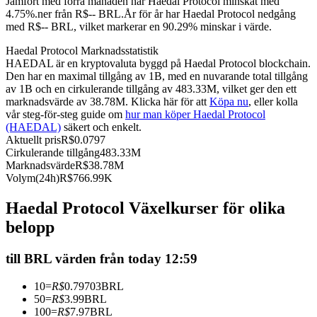
Jämfört med förra månaden har Haedal Protocol minskat med
4.75%.ner från R$-- BRL.
År för år har Haedal Protocol nedgång
Futures med USDC som säkerhet
med R$-- BRL, vilket markerar en 90.29% minskar i värde.
Haedal Protocol Marknadsstatistik
HAEDAL är en kryptovaluta byggd på Haedal Protocol blockchain.
Den har en maximal tillgång av 1B, med en nuvarande total tillgång
av 1B och en cirkulerande tillgång av 483.33M, vilket ger den ett
marknadsvärde av 38.78M. Klicka här för att
Köpa nu
, eller kolla
vår steg-för-steg guide om
hur man köper Haedal Protocol
(HAEDAL)
säkert och enkelt.
Aktuellt pris
R$
0.0797
Cirkulerande tillgång
483.33M
Kopiera Trading
Marknadsvärde
R$
38.78M
Volym(24h)
R$
766.99K
Gå med de bästa handlarna
Haedal Protocol Växelkurser för olika
belopp
till BRL värden från today 12:59
10
=
R$
0.79703
BRL
50
=
R$
3.99
BRL
100
=
R$
7.97
BRL