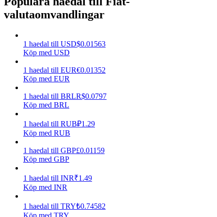
Populära haedal till Fiat-
valutaomvandlingar
Tjäna
1
haedal
till
USD
$
0.01563
Köp med USD
1
haedal
till
EUR
€
0.01352
Köp med EUR
1
haedal
till
BRL
R$
0.0797
Köp med BRL
Power Piggy
1
haedal
till
RUB
₽
1.29
Köp med RUB
Tjäna konkurrenskraftiga belöningar dagligen
1
haedal
till
GBP
£
0.01159
Köp med GBP
1
haedal
till
INR
₹
1.49
Köp med INR
1
haedal
till
TRY
₺
0.74582
Köp med TRY