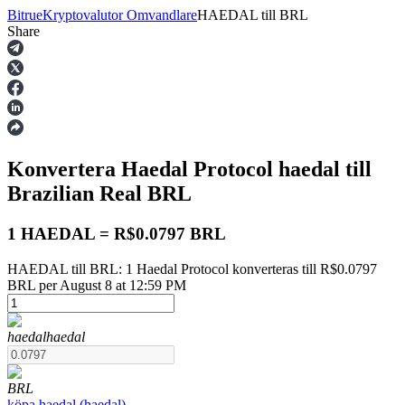
Bitrue
Kryptovalutor Omvandlare
HAEDAL
till
BRL
Share
Terminer
Konvertera Haedal Protocol
haedal
till
Brazilian Real
BRL
1 HAEDAL = R$0.0797 BRL
HAEDAL till BRL: 1 Haedal Protocol konverteras till R$0.0797
USDT Futures
BRL per August 8 at 12:59 PM
Futures med USDT som säkerhet
haedal
haedal
BRL
köpa
haedal
(
haedal
)