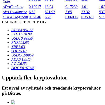
Coin
ADA
Cardano
0.19917
18.94
0.17230
1.01
16.
AVAX
Avalanche
6.53
621.92
5.65
33.32
537
BTR-låsningar
DOGE
Dogecoin
0.07046
6.70
0.06095
0.35920
5.7
USD
INR
EUR
BRL
RUB
TRY
Exklusiva investeringar för BTR-innehavare
BTC
64,961.66
ETH
1,918.89
USDT
0.99939
BNB
595.93
XRP
1.03
SOL
75.40
USDC
0.99969
ADA
0.19917
AVAX
6.53
DOGE
0.07046
Lån
Upptäck fler kryptovalutor
Kryptostödd lånetjänst
Ett urval av nylistade och trendande kryptovalutor
på
Bitrue
.