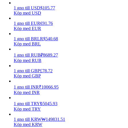
1
gno
till
USD
$
105.77
Tjäna
Köp med USD
1
gno
till
EUR
€
91.76
Köp med EUR
1
gno
till
BRL
R$
540.68
Köp med BRL
1
gno
till
RUB
₽
8689.27
Köp med RUB
Power Piggy
1
gno
till
GBP
£
78.72
Köp med GBP
Tjäna konkurrenskraftiga belöningar dagligen
1
gno
till
INR
₹
10066.95
Köp med INR
1
gno
till
TRY
₺
5045.93
Köp med TRY
1
gno
till
KRW
₩
149831.51
Köp med KRW