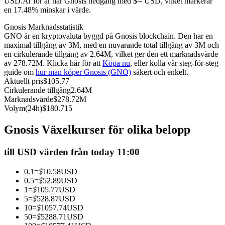
USD.
År för år har Gnosis nedgång med $-- USD, vilket markerar
en 17.48% minskar i värde.
Futures med USDC som säkerhet
Gnosis Marknadsstatistik
GNO är en kryptovaluta byggd på Gnosis blockchain. Den har en
maximal tillgång av 3M, med en nuvarande total tillgång av 3M och
en cirkulerande tillgång av 2.64M, vilket ger den ett marknadsvärde
av 278.72M. Klicka här för att
Köpa nu
, eller kolla vår steg-för-steg
guide om
hur man köper Gnosis (GNO)
säkert och enkelt.
Aktuellt pris
$
105.77
Cirkulerande tillgång
2.64M
Marknadsvärde
$
278.72M
Volym(24h)
$
180.715
Kopiera Trading
Gnosis Växelkurser för olika belopp
Gå med de bästa handlarna
till USD värden från today 11:00
0.1
=
$
10.58
USD
0.5
=
$
52.89
USD
1
=
$
105.77
USD
5
=
$
528.87
USD
10
=
$
1057.74
USD
50
=
$
5288.71
USD