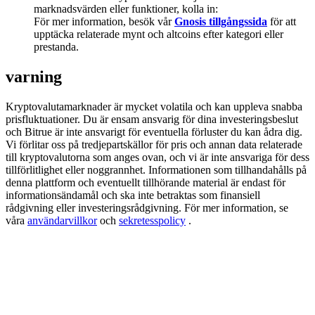
Deposit & Trade BTC to Share 25000 USDT prize pool!
marknadsvärden eller funktioner, kolla in:
För mer information, besök vår
Gnosis tillgångssida
för att
upptäcka relaterade mynt och altcoins efter kategori eller
prestanda.
Deposit CASHCAT & Win
varning
Share 500000 CASHCAT prize pool
Kryptovalutamarknader är mycket volatila och kan uppleva snabba
prisfluktuationer. Du är ensam ansvarig för dina investeringsbeslut
och Bitrue är inte ansvarigt för eventuella förluster du kan ådra dig.
Vi förlitar oss på tredjepartskällor för pris och annan data relaterade
Exclusive for BitMart Users
till kryptovalutorna som anges ovan, och vi är inte ansvariga för dess
tillförlitlighet eller noggrannhet. Informationen som tillhandahålls på
Register & Trade to Win 500,000 USDT
denna plattform och eventuellt tillhörande material är endast för
informationsändamål och ska inte betraktas som finansiell
rådgivning eller investeringsrådgivning. För mer information, se
våra
användarvillkor
och
sekretesspolicy
.
Precious Metals Trading Carnival
Trade Gold & Silver · 33,333 USDT Bonus