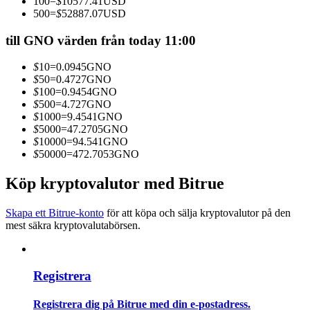
100
=
$
10577.41
USD
Bli en Copy Trader
500
=
$
52887.07
USD
Njut av vinstdelning och kopieringshandelsprovisioner
till GNO värden från today 11:00
$
10
=
0.0945
GNO
$
50
=
0.4727
GNO
$
100
=
0.9454
GNO
$
500
=
4.727
GNO
$
1000
=
9.4541
GNO
$
5000
=
47.2705
GNO
$
10000
=
94.541
GNO
$
50000
=
472.7053
GNO
Information
Köp kryptovalutor med Bitrue
Big data-analys inklusive handelsinformation, etc.
Skapa ett Bitrue-konto
för att köpa och sälja kryptovalutor på den
mest säkra kryptovalutabörsen.
Registrera
Registrera dig på Bitrue med din e-postadress.