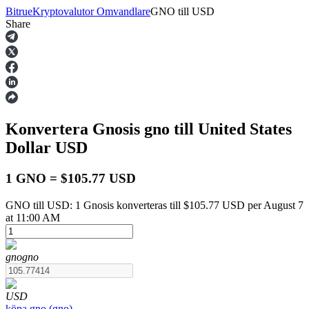
Bitrue
Kryptovalutor Omvandlare
GNO
till
USD
Share
Terminer
Konvertera Gnosis
gno
till United States
Dollar
USD
1 GNO = $105.77 USD
GNO till USD: 1 Gnosis konverteras till $105.77 USD per August 7
USDT Futures
at 11:00 AM
Futures med USDT som säkerhet
gno
gno
USD
köpa
gno
(
gno
)