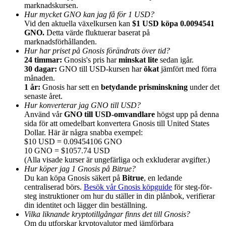
marknadskursen.
Hur mycket GNO kan jag få för 1 USD?
Vid den aktuella växelkursen kan
$1 USD köpa 0.0094541
GNO.
Detta värde fluktuerar baserat på
marknadsförhållanden.
Hur har priset på Gnosis förändrats över tid?
Hänvisning
24 timmar:
Gnosis's pris har
minskat lite
sedan igår.
30 dagar:
GNO till USD-kursen har
ökat
jämfört med förra
Bjud in en vän för att få kontantbelöningar
månaden.
1 år:
Gnosis har sett en
betydande prisminskning
under det
BTC Welcome Rewards
senaste året.
Hur konverterar jag GNO till USD?
Använd vår
GNO till USD-omvandlare
högst upp på denna
sida för att omedelbart konvertera Gnosis till United States
Dollar. Här är några snabba exempel:
$10 USD = 0.09454106 GNO
10 GNO = $1057.74 USD
(Alla visade kurser är ungefärliga och exkluderar avgifter.)
Hur köper jag 1 Gnosis på Bitrue?
Du kan köpa Gnosis säkert på
Bitrue
, en ledande
centraliserad börs.
Besök vår Gnosis köpguide
för steg-för-
steg instruktioner om hur du ställer in din plånbok, verifierar
din identitet och lägger din beställning.
BTC Welcome Rewards
Vilka liknande kryptotillgångar finns det till Gnosis?
Om du utforskar kryptovalutor med jämförbara