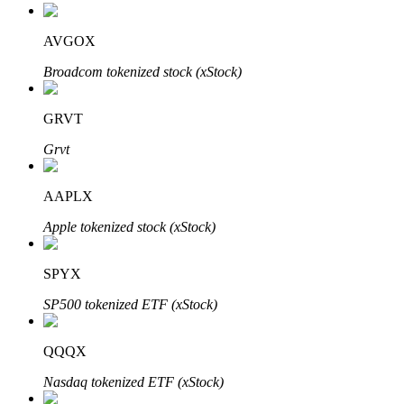
AVGOX
Broadcom tokenized stock (xStock)
Auto Invest
Ta långsiktig vinst och flexibla intressen
GRVT
Grvt
AAPLX
Apple tokenized stock (xStock)
SPYX
Lär dig Staking
SP500 tokenized ETF (xStock)
Lär dig mer om att tjäna passiv inkomst
QQQX
Bitrue
AI
Nasdaq tokenized ETF (xStock)