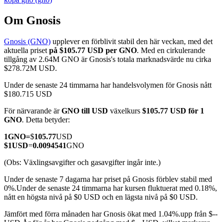
Om Gnosis
Gnosis (GNO)
upplever en förblivit stabil den här veckan, med det
COIN-M Futures
aktuella priset
på $105.77 USD per GNO
. Med en cirkulerande
tillgång av 2.64M GNO är Gnosis's totala marknadsvärde nu cirka
Futures för kryptovaluta
$278.72M USD.
Under de senaste 24 timmarna har handelsvolymen för Gnosis nått
$180.715 USD
TradFi
För närvarande är
GNO till USD
växelkurs
$105.77 USD för 1
Derivat för aktier, valuta, ädelmetaller och råvaror
GNO
. Detta betyder:
1
GNO
=
$
105.77
USD
$
1
USD
=
0.0094541
GNO
(Obs: Växlingsavgifter och gasavgifter ingår inte.)
Under de senaste 7 dagarna har priset på Gnosis förblev stabil med
0%.
Under de senaste 24 timmarna har kursen fluktuerat med 0.18%,
nått en högsta nivå på $0 USD och en lägsta nivå på $0 USD.
Jämfört med förra månaden har Gnosis ökat med 1.04%.upp från $--
USDC Futures