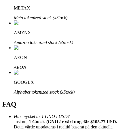
METAX
Meta tokenized stock (xStock)
AMZNX
Bitrue Partners
Amazon tokenized stock (xStock)
AEON
AEON
GOOGLX
Alphabet tokenized stock (xStock)
Bitrue Affiliates
FAQ
Upp till 65% provision!
Hur mycket är 1 GNO i USD?
Just nu,
1 Gnosis (GNO är värt ungefär $105.77 USD.
Detta värde uppdateras i realtid baserat på den aktuella