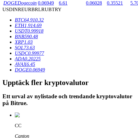
DOGE
Dogecoin
0.06949
6.61
0.06028
0.35521
5.7
USD
INR
EUR
BRL
RUB
TRY
BTR-låsningar
BTC
64,910.32
ETH
1,914.69
Exklusiva investeringar för BTR-innehavare
USDT
0.99918
BNB
590.48
XRP
1.03
SOL
73.63
USDC
0.99977
ADA
0.20225
AVAX
6.45
DOGE
0.06949
Upptäck fler kryptovalutor
Lån
Ett urval av nylistade och trendande kryptovalutor
på
Bitrue
.
Kryptostödd lånetjänst
CC
Canton