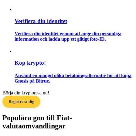
Guide
Verifiera din identitet
Futures startguide
Verifiera din identitet genom att ange din personliga
information och ladda upp ett giltigt foto-ID.
Köp krypto!
Använd en mängd olika betalningsalternativ för att köpa
Gnosis på Bitrue.
Handelsstrategier
Börja din kryptoresa nu!
Lär dig hur du håller dig lönsam
Registrera dig
Populära gno till Fiat-
valutaomvandlingar