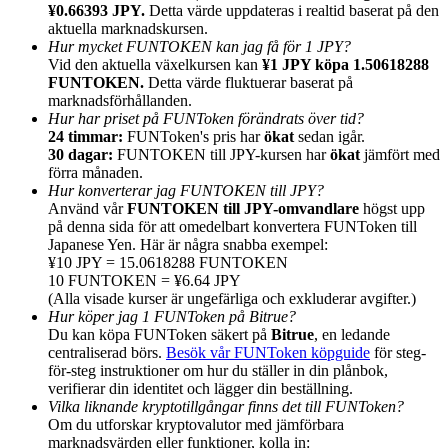
¥0.66393 JPY.
Detta värde uppdateras i realtid baserat på den
aktuella marknadskursen.
Hur mycket FUNTOKEN kan jag få för 1 JPY?
Vid den aktuella växelkursen kan
¥1 JPY köpa 1.50618288
FUNTOKEN.
Detta värde fluktuerar baserat på
marknadsförhållanden.
Hänvisning
Hur har priset på FUNToken förändrats över tid?
24 timmar:
FUNToken's pris har
ökat
sedan igår.
Bjud in en vän för att få kontantbelöningar
30 dagar:
FUNTOKEN till JPY-kursen har
ökat
jämfört med
förra månaden.
Deposit CASHCAT & Win
Hur konverterar jag FUNTOKEN till JPY?
Använd vår
FUNTOKEN till JPY-omvandlare
högst upp
på denna sida för att omedelbart konvertera FUNToken till
Japanese Yen. Här är några snabba exempel:
¥10 JPY = 15.0618288 FUNTOKEN
10 FUNTOKEN = ¥6.64 JPY
(Alla visade kurser är ungefärliga och exkluderar avgifter.)
Hur köper jag 1 FUNToken på Bitrue?
Du kan köpa FUNToken säkert på
Bitrue
, en ledande
centraliserad börs.
Besök vår FUNToken köpguide
för steg-
för-steg instruktioner om hur du ställer in din plånbok,
verifierar din identitet och lägger din beställning.
Vilka liknande kryptotillgångar finns det till FUNToken?
Deposit CASHCAT & Win
Om du utforskar kryptovalutor med jämförbara
marknadsvärden eller funktioner, kolla in: