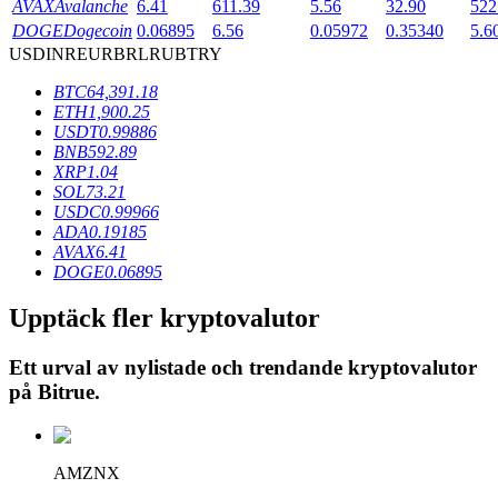
AVAX
Avalanche
6.41
611.39
5.56
32.90
522
DOGE
Dogecoin
0.06895
6.56
0.05972
0.35340
5.6
USD
INR
EUR
BRL
RUB
TRY
BTR-låsningar
BTC
64,391.18
Exklusiva investeringar för BTR-innehavare
ETH
1,900.25
USDT
0.99886
BNB
592.89
XRP
1.04
SOL
73.21
USDC
0.99966
ADA
0.19185
AVAX
6.41
DOGE
0.06895
Upptäck fler kryptovalutor
Lån
Ett urval av nylistade och trendande kryptovalutor
Kryptostödd lånetjänst
på
Bitrue
.
AMZNX