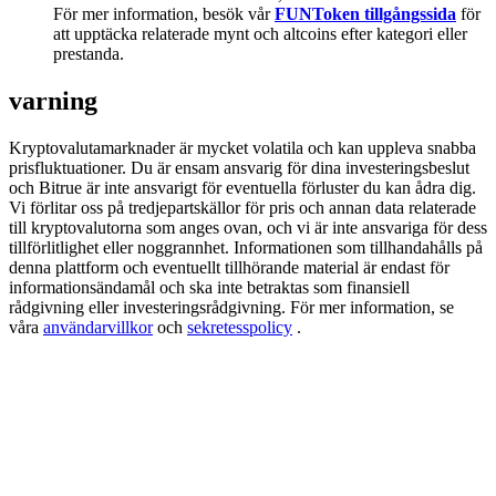
Share 500000 CASHCAT prize pool
För mer information, besök vår
FUNToken tillgångssida
för
att upptäcka relaterade mynt och altcoins efter kategori eller
prestanda.
varning
Exclusive for BitMart Users
Register & Trade to Win 500,000 USDT
Kryptovalutamarknader är mycket volatila och kan uppleva snabba
prisfluktuationer. Du är ensam ansvarig för dina investeringsbeslut
och Bitrue är inte ansvarigt för eventuella förluster du kan ådra dig.
Vi förlitar oss på tredjepartskällor för pris och annan data relaterade
till kryptovalutorna som anges ovan, och vi är inte ansvariga för dess
Precious Metals Trading Carnival
tillförlitlighet eller noggrannhet. Informationen som tillhandahålls på
denna plattform och eventuellt tillhörande material är endast för
Trade Gold & Silver · 33,333 USDT Bonus
informationsändamål och ska inte betraktas som finansiell
rådgivning eller investeringsrådgivning. För mer information, se
våra
användarvillkor
och
sekretesspolicy
.
USDT New User Exclusive 10% APR
USDT Flexible Staking | Daily Rewards