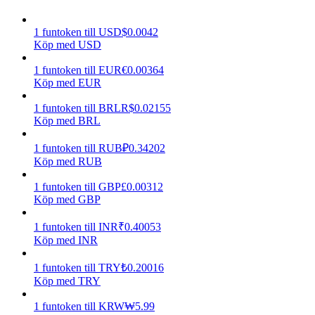
Tjäna
1
funtoken
till
USD
$
0.0042
Köp med USD
1
funtoken
till
EUR
€
0.00364
Köp med EUR
1
funtoken
till
BRL
R$
0.02155
Köp med BRL
1
funtoken
till
RUB
₽
0.34202
Köp med RUB
Power Piggy
1
funtoken
till
GBP
£
0.00312
Tjäna konkurrenskraftiga belöningar dagligen
Köp med GBP
1
funtoken
till
INR
₹
0.40053
Köp med INR
1
funtoken
till
TRY
₺
0.20016
Köp med TRY
1
funtoken
till
KRW
₩
5.99