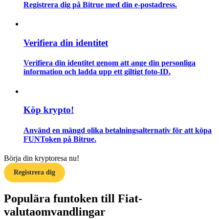
Registrera dig på Bitrue med din e-postadress.
Guide
Futures startguide
Verifiera din identitet
Verifiera din identitet genom att ange din personliga
information och ladda upp ett giltigt foto-ID.
Köp krypto!
Använd en mängd olika betalningsalternativ för att köpa
Handelsstrategier
FUNToken på Bitrue.
Lär dig hur du håller dig lönsam
Börja din kryptoresa nu!
Registrera dig
Populära funtoken till Fiat-
valutaomvandlingar