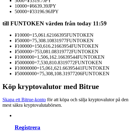
5000
=
¥
3319.7
JPY
Bli en Copy Trader
10000
=
¥
6639.39
JPY
50000
=
¥
33196.96
JPY
Njut av vinstdelning och kopieringshandelsprovisioner
till FUNTOKEN värden från today 11:59
¥
10000
=
15,061.62166395
FUNTOKEN
¥
50000
=
75,308.10831977
FUNTOKEN
¥
100000
=
150,616.21663954
FUNTOKEN
¥
500000
=
753,081.08319772
FUNTOKEN
¥
1000000
=
1,506,162.16639544
FUNTOKEN
¥
5000000
=
7,530,810.8319772
FUNTOKEN
¥
10000000
=
15,061,621.66395441
FUNTOKEN
¥
50000000
=
75,308,108.31977206
FUNTOKEN
Information
Köp kryptovalutor med Bitrue
Big data-analys inklusive handelsinformation, etc.
Skapa ett Bitrue-konto
för att köpa och sälja kryptovalutor på den
mest säkra kryptovalutabörsen.
Registrera