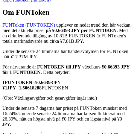
Om FUNToken
FUNToken (FUNTOKEN)
upplever en nedåt trend den här veckan,
COIN-M Futures
med det aktuella priset
på ¥0.66393 JPY per FUNTOKEN
. Med
en cirkulerande tillgång av 10.81B FUNTOKEN är FUNToken's
Futures för kryptovaluta
totala marknadsvärde nu cirka ¥7.81B JPY.
Under de senaste 24 timmarna har handelsvolymen för FUNToken
nått ¥17.37M JPY
TradFi
För närvarande är
FUNTOKEN till JPY
växelkurs
¥0.66393 JPY
Derivat för aktier, valuta, ädelmetaller och råvaror
för 1 FUNTOKEN
. Detta betyder:
1
FUNTOKEN
=
¥
0.66393
JPY
¥
1
JPY
=
1.50618288
FUNTOKEN
(Obs: Växlingsavgifter och gasavgifter ingår inte.)
Under de senaste 7 dagarna har priset på FUNToken minskat med
16.24%.
Under de senaste 24 timmarna har kursen fluktuerat med
26.39%, nått en högsta nivå på ¥0 JPY och en lägsta nivå på ¥0
JPY.
USDC Futures