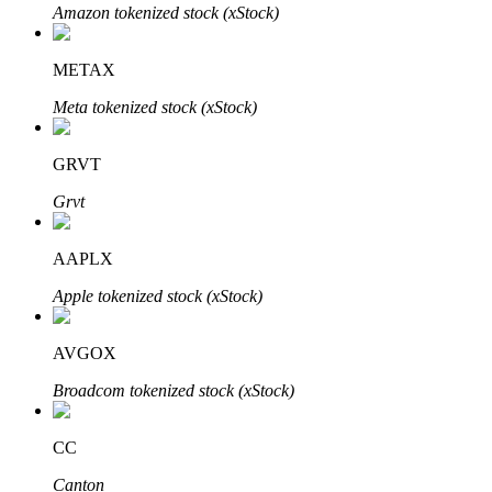
Amazon tokenized stock (xStock)
METAX
Auto Invest
Meta tokenized stock (xStock)
Ta långsiktig vinst och flexibla intressen
GRVT
Grvt
AAPLX
Apple tokenized stock (xStock)
AVGOX
Lär dig Staking
Broadcom tokenized stock (xStock)
Lär dig mer om att tjäna passiv inkomst
Bitrue
AI
CC
Canton