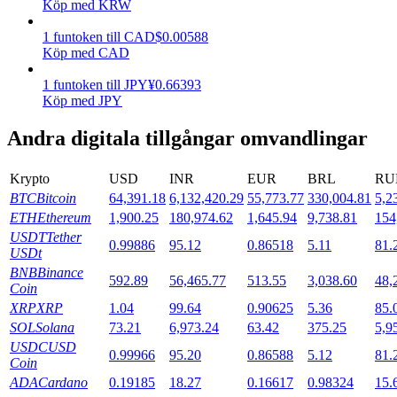
Köp med KRW
Utsättning
1
funtoken
till
CAD
$
0.00588
Köp med CAD
Hög avkastning och omedelbar tillgång
1
funtoken
till
JPY
¥
0.66393
Köp med JPY
Andra digitala tillgångar omvandlingar
Krypto
USD
INR
EUR
BRL
RU
BTC
Bitcoin
64,391.18
6,132,420.29
55,773.77
330,004.81
5,2
ETH
Ethereum
1,900.25
180,974.62
1,645.94
9,738.81
154
USDT
Tether
Launchpool
0.99886
95.12
0.86518
5.11
81.
USDt
BNB
Binance
Flexibel insats för att tjäna populära tokens
592.89
56,465.77
513.55
3,038.60
48,
Coin
XRP
XRP
1.04
99.64
0.90625
5.36
85.
SOL
Solana
73.21
6,973.24
63.42
375.25
5,9
USDC
USD
0.99966
95.20
0.86588
5.12
81.
Coin
ADA
Cardano
0.19185
18.27
0.16617
0.98324
15.