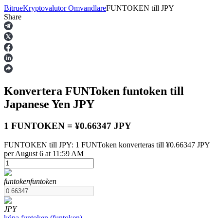
Bitrue
Kryptovalutor Omvandlare
FUNTOKEN
till
JPY
Share
Terminer
Konvertera FUNToken
funtoken
till
Japanese Yen
JPY
1 FUNTOKEN = ¥0.66347 JPY
FUNTOKEN till JPY: 1 FUNToken konverteras till ¥0.66347 JPY
USDT Futures
per August 6 at 11:59 AM
Futures med USDT som säkerhet
funtoken
funtoken
JPY
köpa
funtoken
(
funtoken
)