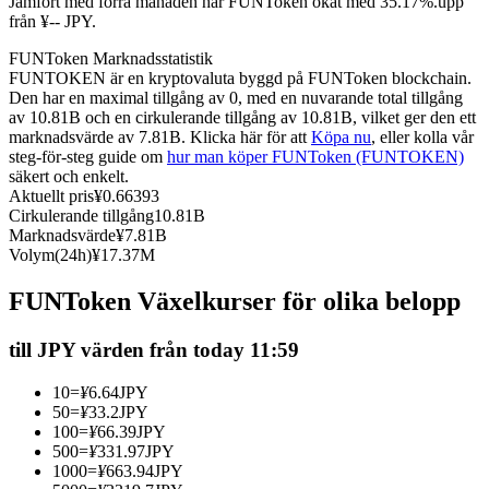
Jämfört med förra månaden har FUNToken ökat med 35.17%.upp
från ¥-- JPY.
Futures med USDC som säkerhet
FUNToken Marknadsstatistik
FUNTOKEN är en kryptovaluta byggd på FUNToken blockchain.
Den har en maximal tillgång av 0, med en nuvarande total tillgång
av 10.81B och en cirkulerande tillgång av 10.81B, vilket ger den ett
marknadsvärde av 7.81B. Klicka här för att
Köpa nu
, eller kolla vår
steg-för-steg guide om
hur man köper FUNToken (FUNTOKEN)
säkert och enkelt.
Aktuellt pris
¥
0.66393
Cirkulerande tillgång
10.81B
Marknadsvärde
¥
7.81B
Kopiera Trading
Volym(24h)
¥
17.37M
Gå med de bästa handlarna
FUNToken Växelkurser för olika belopp
till JPY värden från today 11:59
10
=
¥
6.64
JPY
50
=
¥
33.2
JPY
100
=
¥
66.39
JPY
500
=
¥
331.97
JPY
1000
=
¥
663.94
JPY