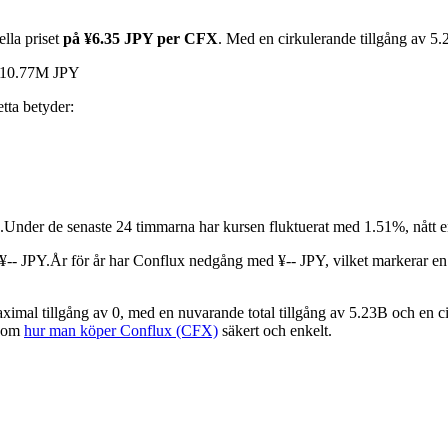
lla priset
på ¥6.35 JPY per CFX
. Med en cirkulerande tillgång av 
 ¥10.77M JPY
etta betyder:
.
Under de senaste 24 timmarna har kursen fluktuerat med 1.51%, nått e
¥-- JPY.
År för år har Conflux nedgång med ¥-- JPY, vilket markerar e
mal tillgång av 0, med en nuvarande total tillgång av 5.23B och en cir
e om
hur man köper Conflux (CFX)
säkert och enkelt.