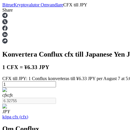
Bitrue
Kryptovalutor Omvandlare
CFX
till
JPY
Share
Terminer
Konvertera Conflux
cfx
till Japanese Yen
1 CFX = ¥6.33 JPY
CFX till JPY: 1 Conflux konverteras till ¥6.33 JPY per August 7 at 
USDT Futures
cfx
cfx
Futures med USDT som säkerhet
JPY
köpa
cfx
(
cfx
)
Om Conflux