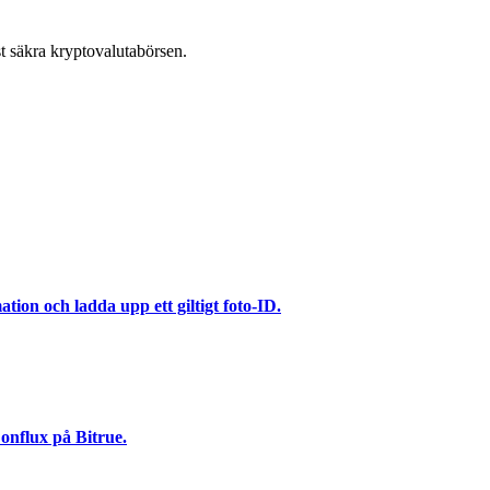
t säkra kryptovalutabörsen.
ation och ladda upp ett giltigt foto-ID.
onflux på Bitrue.