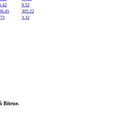
6.42
9.52
26.45
305.22
.73
3.32
på
Bitrue
.