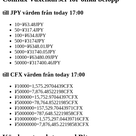
Futures med USDC som säkerhet
till JPY värden från today 17:00
10
=
¥
63.48
JPY
50
=
¥
317.4
JPY
100
=
¥
634.8
JPY
500
=
¥
3174
JPY
1000
=
¥
6348.01
JPY
5000
=
¥
31740.05
JPY
10000
=
¥
63480.09
JPY
50000
=
¥
317400.46
JPY
Kopiera Trading
till CFX värden från today 17:00
Gå med de bästa handlarna
¥
10000
=
1,575.29704439
CFX
¥
50000
=
7,876.48522198
CFX
¥
100000
=
15,752.97044397
CFX
¥
500000
=
78,764.85221985
CFX
¥
1000000
=
157,529.70443971
CFX
¥
5000000
=
787,648.52219858
CFX
¥
10000000
=
1,575,297.04439716
CFX
¥
50000000
=
7,876,485.22198583
CFX