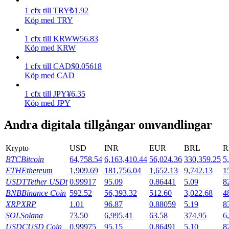
1
cfx
till
TRY
₺
1.92
Tjäna
Köp med TRY
1
cfx
till
KRW
₩
56.83
Köp med KRW
1
cfx
till
CAD
$
0.05618
Köp med CAD
1
cfx
till
JPY
¥
6.35
Köp med JPY
Andra digitala tillgångar omvandlingar
Power Piggy
Tjäna konkurrenskraftiga belöningar dagligen
Krypto
USD
INR
EUR
BRL
R
BTC
Bitcoin
64,758.54
6,163,410.44
56,024.36
330,359.25
5
ETH
Ethereum
1,909.69
181,756.04
1,652.13
9,742.13
1
USDT
Tether USDt
0.99917
95.09
0.86441
5.09
8
BNB
Binance Coin
592.52
56,393.32
512.60
3,022.68
4
XRP
XRP
1.01
96.87
0.88059
5.19
8
SOL
Solana
73.50
6,995.41
63.58
374.95
6
USDC
USD Coin
0.99975
95.15
0.86491
5.10
8