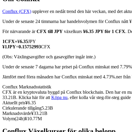
Conflux (CFX)
upplever en nedåt trend den här veckan, med det aktue
Under de senaste 24 timmarna har handelsvolymen för Conflux nått
COIN-M Futures
För närvarande är
CFX till JPY
växelkurs
¥6.35 JPY för 1 CFX
. D
Futures för kryptovaluta
1
CFX
=
¥
6.35
JPY
¥
1
JPY
=
0.15752993
CFX
(Obs: Växlingsavgifter och gasavgifter ingår inte.)
TradFi
Under de senaste 7 dagarna har priset på Conflux minskat med 7.79%
Derivat för aktier, valuta, ädelmetaller och råvaror
Jämfört med förra månaden har Conflux minskat med 4.73%.ner från 
Conflux Marknadsstatistik
CFX är en kryptovaluta byggd på Conflux blockchain. Den har en maxi
33.21B. Klicka här för att
Köpa nu
, eller kolla vår steg-för-steg guid
Aktuellt pris
¥
6.35
Cirkulerande tillgång
5.23B
Marknadsvärde
¥
33.21B
Volym(24h)
¥
10.77M
USDC Futures
Conflux Växelkurser för olika belopp