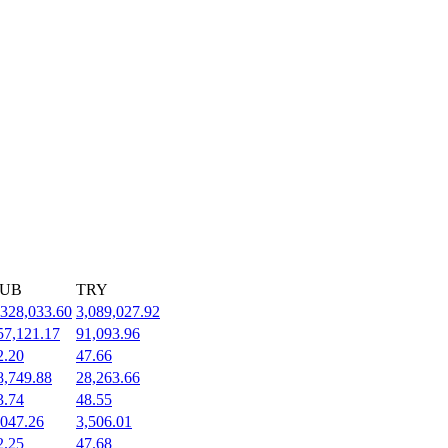
UB
TRY
,328,033.60
3,089,027.92
57,121.17
91,093.96
2.20
47.66
8,749.88
28,263.66
3.74
48.55
,047.26
3,506.01
2.25
47.68