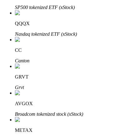
SP500 tokenized ETF (xStock)
BTR-låsningar
QQQX
Exklusiva investeringar för BTR-innehavare
Nasdaq tokenized ETF (xStock)
CC
Canton
GRVT
Grvt
Lån
AVGOX
Kryptostödd lånetjänst
Broadcom tokenized stock (xStock)
METAX