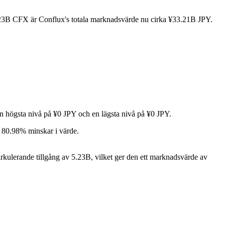
5.23B CFX är Conflux's totala marknadsvärde nu cirka ¥33.21B JPY.
n högsta nivå på ¥0 JPY och en lägsta nivå på ¥0 JPY.
n 80.98% minskar i värde.
kulerande tillgång av 5.23B, vilket ger den ett marknadsvärde av