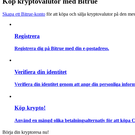
Köp kryptovalutor med Bitrue
Bli en Copy Trader
Skapa ett Bitrue-konto
för att köpa och sälja kryptovalutor på den mes
Njut av vinstdelning och kopieringshandelsprovisioner
Registrera
Registrera dig på Bitrue med din e-postadress.
Verifiera din identitet
Information
Verifiera din identitet genom att ange din personliga inform
Big data-analys inklusive handelsinformation, etc.
Köp krypto!
Använd en mängd olika betalningsalternativ för att köpa C
Börja din kryptoresa nu!