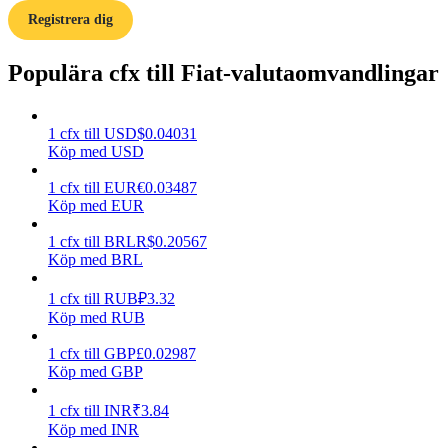
Registrera dig
Guide
Populära cfx till Fiat-valutaomvandlingar
Futures startguide
1
cfx
till
USD
$
0.04031
Köp med USD
1
cfx
till
EUR
€
0.03487
Köp med EUR
1
cfx
till
BRL
R$
0.20567
Köp med BRL
Handelsstrategier
1
cfx
till
RUB
₽
3.32
Lär dig hur du håller dig lönsam
Köp med RUB
1
cfx
till
GBP
£
0.02987
Köp med GBP
1
cfx
till
INR
₹
3.84
Köp med INR