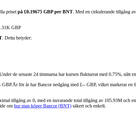
lla priset
på £0.19675 GBP per BNT
. Med en cirkulerande tillgång 
 £1.31K GBP
T
. Detta betyder:
Under de senaste 24 timmarna har kursen fluktuerat med 0.75%, nått e
-- GBP.
År för år har Bancor nedgång med £-- GBP, vilket markerar en 
al tillgång av 0, med en nuvarande total tillgång av 105.93M och en 
guide om
hur man köper Bancor (BNT)
säkert och enkelt.