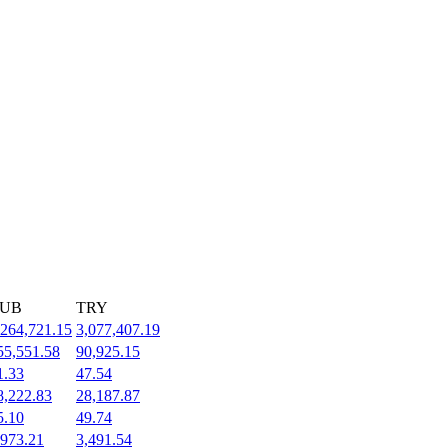
UB
TRY
,264,721.15
3,077,407.19
55,551.58
90,925.15
1.33
47.54
8,222.83
28,187.87
5.10
49.74
,973.21
3,491.54