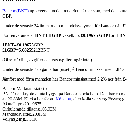
Bancor (BNT)
upplever en nedåt trend den här veckan, med det aktue
GBP.
Under de senaste 24 timmarna har handelsvolymen för Bancor nått
COIN-M Futures
För närvarande är
BNT till GBP
växelkurs
£0.19675 GBP för 1 BN
Futures för kryptovaluta
1
BNT
=
£
0.19675
GBP
£
1
GBP
=
5.08259212
BNT
TradFi
(Obs: Växlingsavgifter och gasavgifter ingår inte.)
Derivat för aktier, valuta, ädelmetaller och råvaror
Under de senaste 7 dagarna har priset på Bancor minskat med 1.84%.
Jämfört med förra månaden har Bancor minskat med 2.2%.ner från £
Bancor Marknadsstatistik
BNT är en kryptovaluta byggd på Bancor blockchain. Den har en maxim
av 20.83M. Klicka här för att
Köpa nu
, eller kolla vår steg-för-steg 
Aktuellt pris
£
0.19675
Cirkulerande tillgång
105.93M
Marknadsvärde
£
20.83M
Volym(24h)
£
1.31K
USDC Futures