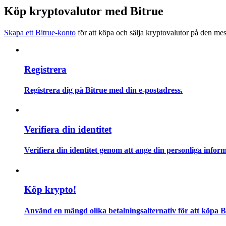
Bli en Copy Trader
Köp kryptovalutor med Bitrue
Njut av vinstdelning och kopieringshandelsprovisioner
Skapa ett Bitrue-konto
för att köpa och sälja kryptovalutor på den mes
Registrera
Registrera dig på Bitrue med din e-postadress.
Information
Verifiera din identitet
Big data-analys inklusive handelsinformation, etc.
Verifiera din identitet genom att ange din personliga inform
Köp krypto!
Använd en mängd olika betalningsalternativ för att köpa B