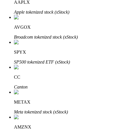
AAPLX
Apple tokenized stock (xStock)
BTR-låsningar
AVGOX
Exklusiva investeringar för BTR-innehavare
Broadcom tokenized stock (xStock)
SPYX
SP500 tokenized ETF (xStock)
CC
Canton
Lån
Kryptostödd lånetjänst
METAX
Meta tokenized stock (xStock)
AMZNX