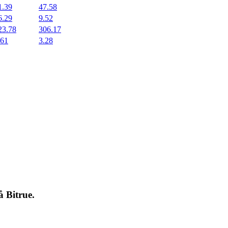
1.39
47.58
6.29
9.52
23.78
306.17
.61
3.28
på
Bitrue
.