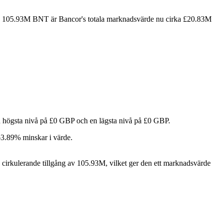
av 105.93M BNT är Bancor's totala marknadsvärde nu cirka £20.83M
n högsta nivå på £0 GBP och en lägsta nivå på £0 GBP.
63.89% minskar i värde.
cirkulerande tillgång av 105.93M, vilket ger den ett marknadsvärde