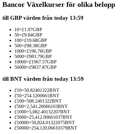
Bancor Växelkurser för olika belopp
Futures med USDC som säkerhet
till GBP värden från today 13:59
10
=
£
1.97
GBP
50
=
£
9.84
GBP
100
=
£
19.68
GBP
500
=
£
98.38
GBP
1000
=
£
196.76
GBP
5000
=
£
983.79
GBP
10000
=
£
1967.57
GBP
50000
=
£
9837.87
GBP
Kopiera Trading
Gå med de bästa handlarna
till BNT värden från today 13:59
£
10
=
50.82401322
BNT
£
50
=
254.1200661
BNT
£
100
=
508.2401322
BNT
£
500
=
2,541.20066103
BNT
£
1000
=
5,082.40132207
BNT
£
5000
=
25,412.00661037
BNT
£
10000
=
50,824.01322075
BNT
£
50000
=
254,120.06610379
BNT