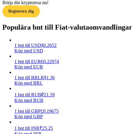
Börja din kryptoresa nu!
Registrera dig
Guide
Futures startguide
Populära bnt till Fiat-valutaomvandlingar
1
bnt
till
USD
$
0.2652
Köp med USD
1
bnt
till
EUR
€
0.22974
Köp med EUR
1
bnt
till
BRL
R$
1.36
Köp med BRL
Handelsstrategier
Lär dig hur du håller dig lönsam
1
bnt
till
RUB
₽
21.59
Köp med RUB
1
bnt
till
GBP
£
0.19675
Köp med GBP
1
bnt
till
INR
₹
25.25
Köp med INR