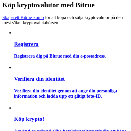
Köp kryptovalutor med Bitrue
Guide
Skapa ett Bitrue-konto
för att köpa och sälja kryptovalutor på den
Futures startguide
mest säkra kryptovalutabörsen.
Registrera
Registrera dig på Bitrue med din e-postadress.
Verifiera din identitet
Handelsstrategier
Verifiera din identitet genom att ange din personliga
Lär dig hur du håller dig lönsam
information och ladda upp ett giltigt foto-ID.
Köp krypto!