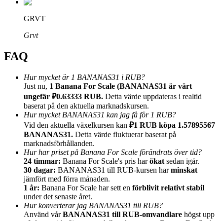
GRVT
Grvt
FAQ
Hänvisning
Bjud in en vän för att få kontantbelöningar
Hur mycket är 1 BANANAS31 i RUB?
Just nu,
1 Banana For Scale (BANANAS31 är värt
BTC Welcome Rewards
ungefär ₽0.63333 RUB.
Detta värde uppdateras i realtid
baserat på den aktuella marknadskursen.
Hur mycket BANANAS31 kan jag få för 1 RUB?
Vid den aktuella växelkursen kan
₽1 RUB köpa 1.57895567
BANANAS31.
Detta värde fluktuerar baserat på
marknadsförhållanden.
Hur har priset på Banana For Scale förändrats över tid?
24 timmar:
Banana For Scale's pris har
ökat
sedan igår.
30 dagar:
BANANAS31 till RUB-kursen har
minskat
jämfört med förra månaden.
1 år:
Banana For Scale har sett en
förblivit relativt stabil
under det senaste året.
Hur konverterar jag BANANAS31 till RUB?
BTC Welcome Rewards
Använd vår
BANANAS31 till RUB-omvandlare
högst upp