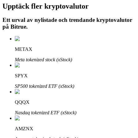
Upptäck fler kryptovalutor
Ett urval av nylistade och trendande kryptovalutor
på
Bitrue
.
Auto Invest
Ta långsiktig vinst och flexibla intressen
METAX
Meta tokenized stock (xStock)
SPYX
SP500 tokenized ETF (xStock)
Lär dig Staking
QQQX
Lär dig mer om att tjäna passiv inkomst
Nasdaq tokenized ETF (xStock)
Bitrue
AI
AMZNX