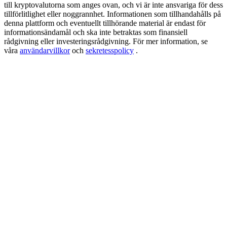
USDT New User Exclusive 10% APR
till kryptovalutorna som anges ovan, och vi är inte ansvariga för dess
tillförlitlighet eller noggrannhet. Informationen som tillhandahålls på
USDT Flexible Staking | Daily Rewards
denna plattform och eventuellt tillhörande material är endast för
informationsändamål och ska inte betraktas som finansiell
rådgivning eller investeringsrådgivning. För mer information, se
våra
användarvillkor
och
sekretesspolicy
.
BTC New User Exclusive: 6.5% APR
BTC Flexible Staking | Daily Rewards
Fler evenemang
Vinn priser och exklusiva belöningar
Belöningscenter