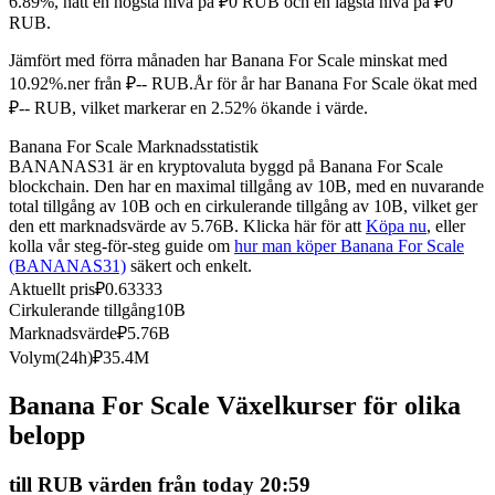
6.89%, nått en högsta nivå på ₽0 RUB och en lägsta nivå på ₽0
RUB.
Futures med USDC som säkerhet
Jämfört med förra månaden har Banana For Scale minskat med
10.92%.ner från ₽-- RUB.
År för år har Banana For Scale ökat med
₽-- RUB, vilket markerar en 2.52% ökande i värde.
Banana For Scale Marknadsstatistik
BANANAS31 är en kryptovaluta byggd på Banana For Scale
blockchain. Den har en maximal tillgång av 10B, med en nuvarande
total tillgång av 10B och en cirkulerande tillgång av 10B, vilket ger
den ett marknadsvärde av 5.76B. Klicka här för att
Köpa nu
, eller
kolla vår steg-för-steg guide om
hur man köper Banana For Scale
Kopiera Trading
(BANANAS31)
säkert och enkelt.
Gå med de bästa handlarna
Aktuellt pris
₽
0.63333
Cirkulerande tillgång
10B
Marknadsvärde
₽
5.76B
Volym(24h)
₽
35.4M
Banana For Scale Växelkurser för olika
belopp
till RUB värden från today 20:59