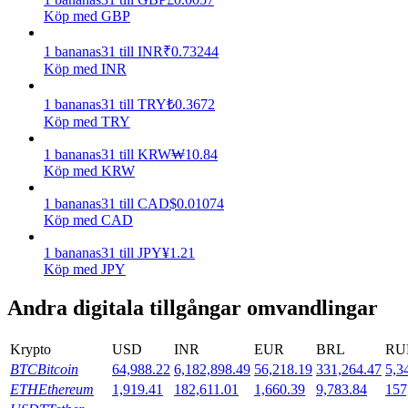
Köp med GBP
Utsättning
1
bananas31
till
INR
₹
0.73244
Hög avkastning och omedelbar tillgång
Köp med INR
1
bananas31
till
TRY
₺
0.3672
Köp med TRY
1
bananas31
till
KRW
₩
10.84
Köp med KRW
1
bananas31
till
CAD
$
0.01074
Köp med CAD
Launchpool
1
bananas31
till
JPY
¥
1.21
Köp med JPY
Flexibel insats för att tjäna populära tokens
Andra digitala tillgångar omvandlingar
Krypto
USD
INR
EUR
BRL
RU
BTC
Bitcoin
64,988.22
6,182,898.49
56,218.19
331,264.47
5,3
ETH
Ethereum
1,919.41
182,611.01
1,660.39
9,783.84
157