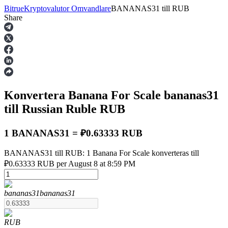
Bitrue
Kryptovalutor Omvandlare
BANANAS31
till
RUB
Share
Terminer
Konvertera Banana For Scale
bananas31
till Russian Ruble
RUB
1 BANANAS31 = ₽0.63333 RUB
BANANAS31 till RUB: 1 Banana For Scale konverteras till
USDT Futures
₽0.63333 RUB per August 8 at 8:59 PM
Futures med USDT som säkerhet
bananas31
bananas31
RUB