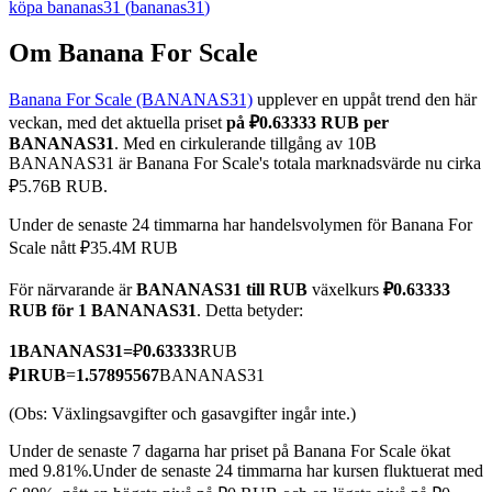
köpa
bananas31
(
bananas31
)
Om Banana For Scale
Banana For Scale (BANANAS31)
upplever en uppåt trend den här
COIN-M Futures
veckan, med det aktuella priset
på ₽0.63333 RUB per
Futures för kryptovaluta
BANANAS31
. Med en cirkulerande tillgång av 10B
BANANAS31 är Banana For Scale's totala marknadsvärde nu cirka
₽5.76B RUB.
TradFi
Under de senaste 24 timmarna har handelsvolymen för Banana For
Scale nått ₽35.4M RUB
Derivat för aktier, valuta, ädelmetaller och råvaror
För närvarande är
BANANAS31 till RUB
växelkurs
₽0.63333
RUB för 1 BANANAS31
. Detta betyder:
1
BANANAS31
=
₽
0.63333
RUB
₽
1
RUB
=
1.57895567
BANANAS31
(Obs: Växlingsavgifter och gasavgifter ingår inte.)
Under de senaste 7 dagarna har priset på Banana For Scale ökat
med 9.81%.
Under de senaste 24 timmarna har kursen fluktuerat med
USDC Futures