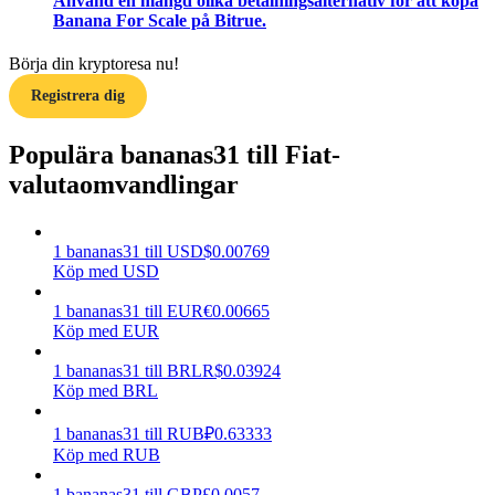
Använd en mängd olika betalningsalternativ för att köpa
Banana For Scale på Bitrue.
Tjäna
Börja din kryptoresa nu!
Registrera dig
Populära bananas31 till Fiat-
valutaomvandlingar
1
bananas31
till
USD
$
0.00769
Köp med USD
Power Piggy
Tjäna konkurrenskraftiga belöningar dagligen
1
bananas31
till
EUR
€
0.00665
Köp med EUR
1
bananas31
till
BRL
R$
0.03924
Köp med BRL
1
bananas31
till
RUB
₽
0.63333
Köp med RUB
1
bananas31
till
GBP
£
0.0057