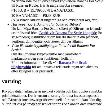
på denna sida för att omedelbart konvertera Banana For Scale
Deposit & Trade BTC to Share 25000 USDT prize pool!
till Russian Ruble. Här är några snabba exempel:
₽10 RUB = 15.78955678 BANANAS31
10 BANANAS31 = ₽6.33 RUB
(Alla visade kurser är ungefärliga och exkluderar avgifter.)
Deposit CASHCAT & Win
Hur köper jag 1 Banana For Scale på Bitrue?
Du kan köpa Banana For Scale säkert på
Bitrue
, en ledande
Share 500000 CASHCAT prize pool
centraliserad börs.
Besök vår Banana For Scale köpguide
för
steg-för-steg instruktioner om hur du ställer in din plånbok,
verifierar din identitet och lägger din beställning.
Vilka liknande kryptotillgångar finns det till Banana For
Scale?
Exclusive for BitMart Users
Om du utforskar kryptovalutor med jämförbara
marknadsvärden eller funktioner, kolla in:
Register & Trade to Win 500,000 USDT
För mer information, besök vår
Banana For Scale
tillgångssida
för att upptäcka relaterade mynt och altcoins
efter kategori eller prestanda.
Precious Metals Trading Carnival
varning
Trade Gold & Silver · 33,333 USDT Bonus
Kryptovalutamarknader är mycket volatila och kan uppleva snabba
prisfluktuationer. Du är ensam ansvarig för dina investeringsbeslut
och Bitrue är inte ansvarigt för eventuella förluster du kan ådra dig.
Vi förlitar oss på tredjepartskällor för pris och annan data relaterade