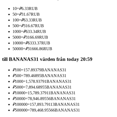
Bli en Copy Trader
10
=
₽
6.33
RUB
Njut av vinstdelning och kopieringshandelsprovisioner
50
=
₽
31.67
RUB
100
=
₽
63.33
RUB
500
=
₽
316.67
RUB
1000
=
₽
633.34
RUB
5000
=
₽
3166.69
RUB
10000
=
₽
6333.37
RUB
50000
=
₽
31666.86
RUB
till BANANAS31 värden från today 20:59
Information
₽
100
=
157.89379
BANANAS31
Big data-analys inklusive handelsinformation, etc.
₽
500
=
789.46895
BANANAS31
₽
1000
=
1,578.93791
BANANAS31
₽
5000
=
7,894.68955
BANANAS31
₽
10000
=
15,789.37911
BANANAS31
₽
50000
=
78,946.89556
BANANAS31
₽
100000
=
157,893.79113
BANANAS31
₽
500000
=
789,468.95566
BANANAS31