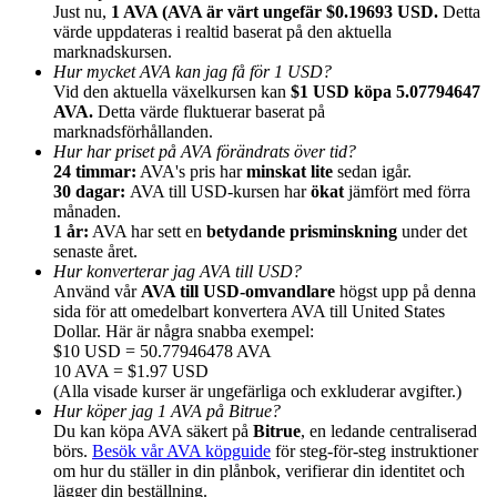
Just nu,
1 AVA (AVA är värt ungefär $0.19693 USD.
Detta
värde uppdateras i realtid baserat på den aktuella
marknadskursen.
Hur mycket AVA kan jag få för 1 USD?
Vid den aktuella växelkursen kan
$1 USD köpa 5.07794647
AVA.
Detta värde fluktuerar baserat på
Hänvisning
marknadsförhållanden.
Hur har priset på AVA förändrats över tid?
Bjud in en vän för att få kontantbelöningar
24 timmar:
AVA's pris har
minskat lite
sedan igår.
30 dagar:
AVA till USD-kursen har
ökat
jämfört med förra
BTC Welcome Rewards
månaden.
1 år:
AVA har sett en
betydande prisminskning
under det
senaste året.
Hur konverterar jag AVA till USD?
Använd vår
AVA till USD-omvandlare
högst upp på denna
sida för att omedelbart konvertera AVA till United States
Dollar. Här är några snabba exempel:
$10 USD = 50.77946478 AVA
10 AVA = $1.97 USD
(Alla visade kurser är ungefärliga och exkluderar avgifter.)
Hur köper jag 1 AVA på Bitrue?
Du kan köpa AVA säkert på
Bitrue
, en ledande centraliserad
börs.
Besök vår AVA köpguide
för steg-för-steg instruktioner
BTC Welcome Rewards
om hur du ställer in din plånbok, verifierar din identitet och
lägger din beställning.