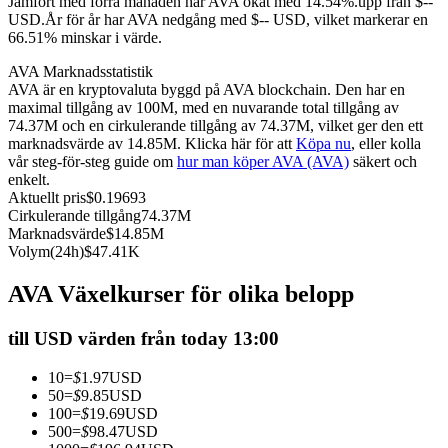
Jämfört med förra månaden har AVA ökat med 14.54%.upp från $--
USD.
År för år har AVA nedgång med $-- USD, vilket markerar en
Futures med USDC som säkerhet
66.51% minskar i värde.
AVA Marknadsstatistik
AVA är en kryptovaluta byggd på AVA blockchain. Den har en
maximal tillgång av 100M, med en nuvarande total tillgång av
74.37M och en cirkulerande tillgång av 74.37M, vilket ger den ett
marknadsvärde av 14.85M. Klicka här för att
Köpa nu
, eller kolla
vår steg-för-steg guide om
hur man köper AVA (AVA)
säkert och
enkelt.
Aktuellt pris
$
0.19693
Cirkulerande tillgång
74.37M
Kopiera Trading
Marknadsvärde
$
14.85M
Volym(24h)
$
47.41K
Gå med de bästa handlarna
AVA Växelkurser för olika belopp
till USD värden från today 13:00
10
=
$
1.97
USD
50
=
$
9.85
USD
100
=
$
19.69
USD
500
=
$
98.47
USD