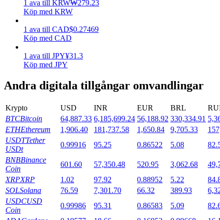
1
ava
till
KRW
₩
279.23
Köp med KRW
Utsättning
1
ava
till
CAD
$
0.27469
Hög avkastning och omedelbar tillgång
Köp med CAD
1
ava
till
JPY
¥
31.3
Köp med JPY
Andra digitala tillgångar omvandlingar
Krypto
USD
INR
EUR
BRL
RU
BTC
Bitcoin
64,887.33
6,185,699.24
56,188.92
330,334.91
5,3
ETH
Ethereum
1,906.40
181,737.58
1,650.84
9,705.33
157
Launchpool
USDT
Tether
0.99916
95.25
0.86522
5.08
82.
USDt
Flexibel insats för att tjäna populära tokens
BNB
Binance
601.60
57,350.48
520.95
3,062.68
49,
Coin
XRP
XRP
1.02
97.92
0.88952
5.22
84.
SOL
Solana
76.59
7,301.70
66.32
389.93
6,3
USDC
USD
0.99986
95.31
0.86583
5.09
82.
Coin