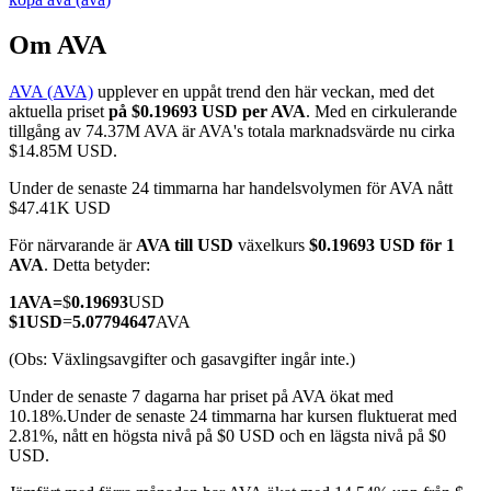
Om AVA
AVA (AVA)
upplever en uppåt trend den här veckan, med det
COIN-M Futures
aktuella priset
på $0.19693 USD per AVA
. Med en cirkulerande
tillgång av 74.37M AVA är AVA's totala marknadsvärde nu cirka
Futures för kryptovaluta
$14.85M USD.
Under de senaste 24 timmarna har handelsvolymen för AVA nått
$47.41K USD
TradFi
För närvarande är
AVA till USD
växelkurs
$0.19693 USD för 1
Derivat för aktier, valuta, ädelmetaller och råvaror
AVA
. Detta betyder:
1
AVA
=
$
0.19693
USD
$
1
USD
=
5.07794647
AVA
(Obs: Växlingsavgifter och gasavgifter ingår inte.)
Under de senaste 7 dagarna har priset på AVA ökat med
10.18%.
Under de senaste 24 timmarna har kursen fluktuerat med
2.81%, nått en högsta nivå på $0 USD och en lägsta nivå på $0
USD.
USDC Futures