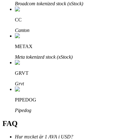
Broadcom tokenized stock (xStock)
CC
Canton
Bitrue Partners
METAX
Meta tokenized stock (xStock)
GRVT
Grvt
PIPEDOG
Bitrue Affiliates
Pipedog
Upp till 65% provision!
FAQ
Hur mycket är 1 AVA i USD?