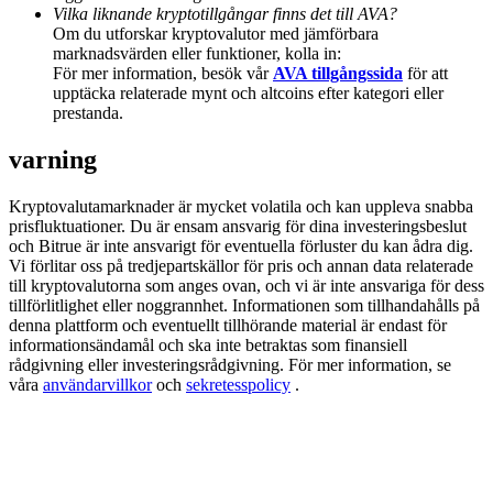
Deposit & Trade BTC to Share 25000 USDT prize pool!
Vilka liknande kryptotillgångar finns det till AVA?
Om du utforskar kryptovalutor med jämförbara
marknadsvärden eller funktioner, kolla in:
För mer information, besök vår
AVA tillgångssida
för att
upptäcka relaterade mynt och altcoins efter kategori eller
Deposit CASHCAT & Win
prestanda.
Share 500000 CASHCAT prize pool
varning
Kryptovalutamarknader är mycket volatila och kan uppleva snabba
prisfluktuationer. Du är ensam ansvarig för dina investeringsbeslut
Exclusive for BitMart Users
och Bitrue är inte ansvarigt för eventuella förluster du kan ådra dig.
Vi förlitar oss på tredjepartskällor för pris och annan data relaterade
Register & Trade to Win 500,000 USDT
till kryptovalutorna som anges ovan, och vi är inte ansvariga för dess
tillförlitlighet eller noggrannhet. Informationen som tillhandahålls på
denna plattform och eventuellt tillhörande material är endast för
informationsändamål och ska inte betraktas som finansiell
rådgivning eller investeringsrådgivning. För mer information, se
Precious Metals Trading Carnival
våra
användarvillkor
och
sekretesspolicy
.
Trade Gold & Silver · 33,333 USDT Bonus