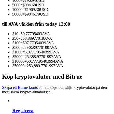
1000
=
$
196.94
USD
Bli en Copy Trader
5000
=
$
984.68
USD
10000
=
$
1969.36
USD
Njut av vinstdelning och kopieringshandelsprovisioner
50000
=
$
9846.79
USD
till AVA värden från today 13:00
$
10
=
50.77795403
AVA
$
50
=
253.88977019
AVA
$
100
=
507.77954039
AVA
$
500
=
2,538.89770199
AVA
$
1000
=
5,077.79540399
AVA
$
5000
=
25,388.97701997
AVA
$
10000
=
50,777.95403994
AVA
Information
$
50000
=
253,889.7701997
AVA
Big data-analys inklusive handelsinformation, etc.
Köp kryptovalutor med Bitrue
Skapa ett Bitrue-konto
för att köpa och sälja kryptovalutor på den
mest säkra kryptovalutabörsen.
Registrera