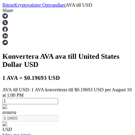
Bitrue
Kryptovalutor Omvandlare
AVA
till
USD
Share
Terminer
Konvertera AVA
ava
till United States
Dollar
USD
1 AVA = $0.19693 USD
AVA till USD: 1 AVA konverteras till $0.19693 USD per August 10
USDT Futures
at 1:00 PM
Futures med USDT som säkerhet
ava
ava
USD
köpa
ava
(
ava
)