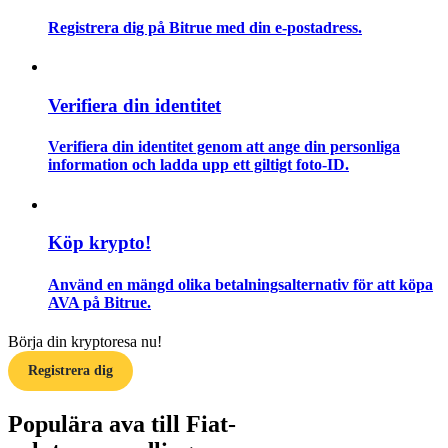
Registrera dig på Bitrue med din e-postadress.
Guide
Futures startguide
Verifiera din identitet
Verifiera din identitet genom att ange din personliga
information och ladda upp ett giltigt foto-ID.
Köp krypto!
Handelsstrategier
Använd en mängd olika betalningsalternativ för att köpa
AVA på Bitrue.
Lär dig hur du håller dig lönsam
Börja din kryptoresa nu!
Registrera dig
Populära ava till Fiat-