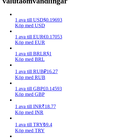
valutaomvandlingar
Tjäna
1
ava
till
USD
$
0.19693
Köp med USD
1
ava
till
EUR
€
0.17053
Köp med EUR
1
ava
till
BRL
R$
1
Köp med BRL
1
ava
till
RUB
₽
16.27
Power Piggy
Köp med RUB
Tjäna konkurrenskraftiga belöningar dagligen
1
ava
till
GBP
£
0.14593
Köp med GBP
1
ava
till
INR
₹
18.77
Köp med INR
1
ava
till
TRY
₺
9.4
Köp med TRY