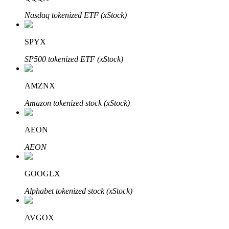
Nasdaq tokenized ETF (xStock)
SPYX
Auto Invest
SP500 tokenized ETF (xStock)
Ta långsiktig vinst och flexibla intressen
AMZNX
Amazon tokenized stock (xStock)
AEON
AEON
Lär dig Staking
GOOGLX
Lär dig mer om att tjäna passiv inkomst
Alphabet tokenized stock (xStock)
Bitrue
AI
AVGOX