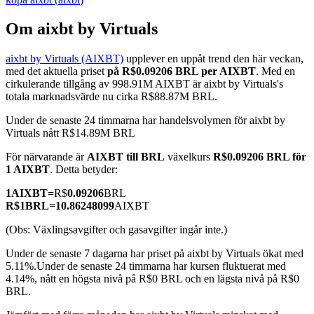
Om aixbt by Virtuals
aixbt by Virtuals (AIXBT)
upplever en uppåt trend den här veckan,
COIN-M Futures
med det aktuella priset
på R$0.09206 BRL per AIXBT
. Med en
cirkulerande tillgång av 998.91M AIXBT är aixbt by Virtuals's
Futures för kryptovaluta
totala marknadsvärde nu cirka R$88.87M BRL.
Under de senaste 24 timmarna har handelsvolymen för aixbt by
Virtuals nått R$14.89M BRL
TradFi
För närvarande är
AIXBT till BRL
växelkurs
R$0.09206 BRL för
Derivat för aktier, valuta, ädelmetaller och råvaror
1 AIXBT
. Detta betyder:
1
AIXBT
=
R$
0.09206
BRL
R$
1
BRL
=
10.86248099
AIXBT
(Obs: Växlingsavgifter och gasavgifter ingår inte.)
Under de senaste 7 dagarna har priset på aixbt by Virtuals ökat med
5.11%.
Under de senaste 24 timmarna har kursen fluktuerat med
4.14%, nått en högsta nivå på R$0 BRL och en lägsta nivå på R$0
BRL.
USDC Futures