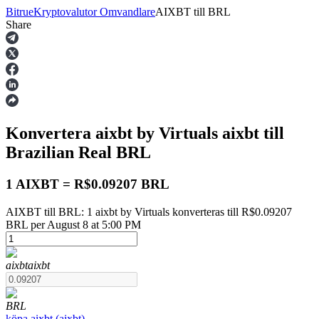
Bitrue
Kryptovalutor Omvandlare
AIXBT
till
BRL
Share
Terminer
Konvertera aixbt by Virtuals
aixbt
till
Brazilian Real
BRL
1 AIXBT = R$0.09207 BRL
AIXBT till BRL: 1 aixbt by Virtuals konverteras till R$0.09207
USDT Futures
BRL per August 8 at 5:00 PM
Futures med USDT som säkerhet
aixbt
aixbt
BRL
köpa
aixbt
(
aixbt
)