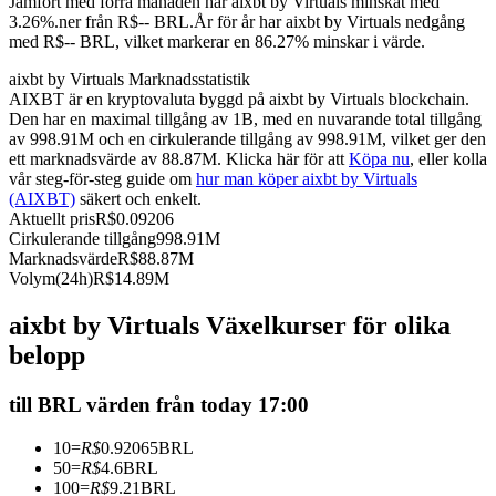
Jämfört med förra månaden har aixbt by Virtuals minskat med
3.26%.ner från R$-- BRL.
År för år har aixbt by Virtuals nedgång
Futures med USDC som säkerhet
med R$-- BRL, vilket markerar en 86.27% minskar i värde.
aixbt by Virtuals Marknadsstatistik
AIXBT är en kryptovaluta byggd på aixbt by Virtuals blockchain.
Den har en maximal tillgång av 1B, med en nuvarande total tillgång
av 998.91M och en cirkulerande tillgång av 998.91M, vilket ger den
ett marknadsvärde av 88.87M. Klicka här för att
Köpa nu
, eller kolla
vår steg-för-steg guide om
hur man köper aixbt by Virtuals
(AIXBT)
säkert och enkelt.
Aktuellt pris
R$
0.09206
Cirkulerande tillgång
998.91M
Kopiera Trading
Marknadsvärde
R$
88.87M
Volym(24h)
R$
14.89M
Gå med de bästa handlarna
aixbt by Virtuals Växelkurser för olika
belopp
till BRL värden från today 17:00
10
=
R$
0.92065
BRL
50
=
R$
4.6
BRL
100
=
R$
9.21
BRL