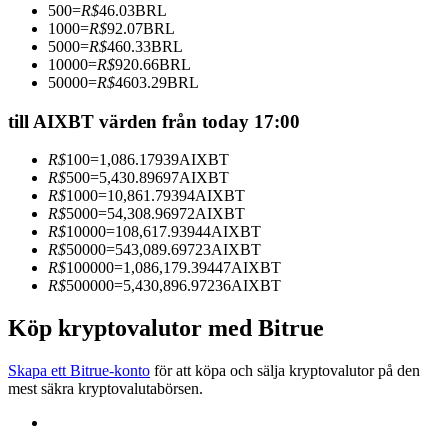
500
=
R$
46.03
BRL
Bli en Copy Trader
1000
=
R$
92.07
BRL
5000
=
R$
460.33
BRL
Njut av vinstdelning och kopieringshandelsprovisioner
10000
=
R$
920.66
BRL
50000
=
R$
4603.29
BRL
till AIXBT värden från today 17:00
R$
100
=
1,086.17939
AIXBT
R$
500
=
5,430.89697
AIXBT
R$
1000
=
10,861.79394
AIXBT
R$
5000
=
54,308.96972
AIXBT
R$
10000
=
108,617.93944
AIXBT
R$
50000
=
543,089.69723
AIXBT
Information
R$
100000
=
1,086,179.39447
AIXBT
R$
500000
=
5,430,896.97236
AIXBT
Big data-analys inklusive handelsinformation, etc.
Köp kryptovalutor med Bitrue
Skapa ett Bitrue-konto
för att köpa och sälja kryptovalutor på den
mest säkra kryptovalutabörsen.