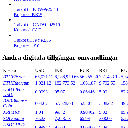
1
aixbt
till
KRW
₩
25.43
Utsättning
Köp med KRW
Hög avkastning och omedelbar tillgång
1
aixbt
till
CAD
$
0.02519
Köp med CAD
1
aixbt
till
JPY
¥
2.85
Köp med JPY
Andra digitala tillgångar omvandlingar
Krypto
USD
INR
EUR
BRL
RU
BTC
Bitcoin
65,031.12
6,186,979.66
56,255.30
331,483.13
5,3
Launchpool
ETH
Ethereum
1,921.12
182,773.52
1,661.87
9,792.55
158
Flexibel insats för att tjäna populära tokens
USDT
Tether
0.99931
95.07
0.86446
5.09
82.
USDt
BNB
Binance
604.67
57,528.08
523.07
3,082.21
49,
Coin
XRP
XRP
1.04
99.42
0.90402
5.32
85.
SOL
Solana
76.23
7,253.18
65.94
388.60
6,2
USDC
USD
0.99947
95.08
0.86460
5.09
82.