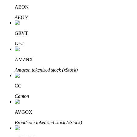
AEON
AEON
Auto Invest
GRVT
Ta långsiktig vinst och flexibla intressen
Grvt
AMZNX
Amazon tokenized stock (xStock)
CC
Canton
Lär dig Staking
Lär dig mer om att tjäna passiv inkomst
AVGOX
Bitrue
AI
Broadcom tokenized stock (xStock)