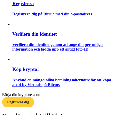
Registrera
Guide
Registrera dig på Bitrue med din e-postadress.
Futures startguide
Verifiera din identitet
Verifiera din identitet genom att ange din personliga
information och ladda upp ett giltigt foto-ID.
Köp krypto!
Handelsstrategier
Använd en mängd olika betalningsalternativ för att köpa
Lär dig hur du håller dig lönsam
aixbt by Virtuals på Bitrue.
Börja din kryptoresa nu!
Registrera dig