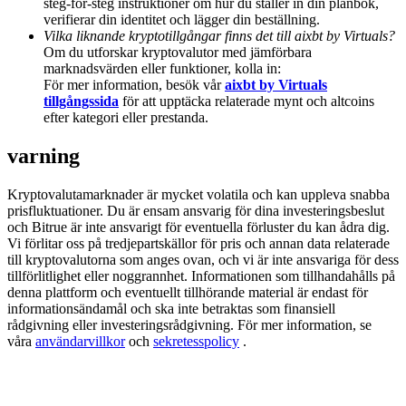
steg-för-steg instruktioner om hur du ställer in din plånbok,
Deposit & Trade BTC to Share 25000 USDT prize pool!
verifierar din identitet och lägger din beställning.
Vilka liknande kryptotillgångar finns det till aixbt by Virtuals?
Om du utforskar kryptovalutor med jämförbara
marknadsvärden eller funktioner, kolla in:
För mer information, besök vår
aixbt by Virtuals
Deposit CASHCAT & Win
tillgångssida
för att upptäcka relaterade mynt och altcoins
Share 500000 CASHCAT prize pool
efter kategori eller prestanda.
varning
Exclusive for BitMart Users
Kryptovalutamarknader är mycket volatila och kan uppleva snabba
prisfluktuationer. Du är ensam ansvarig för dina investeringsbeslut
Register & Trade to Win 500,000 USDT
och Bitrue är inte ansvarigt för eventuella förluster du kan ådra dig.
Vi förlitar oss på tredjepartskällor för pris och annan data relaterade
till kryptovalutorna som anges ovan, och vi är inte ansvariga för dess
tillförlitlighet eller noggrannhet. Informationen som tillhandahålls på
denna plattform och eventuellt tillhörande material är endast för
Precious Metals Trading Carnival
informationsändamål och ska inte betraktas som finansiell
rådgivning eller investeringsrådgivning. För mer information, se
Trade Gold & Silver · 33,333 USDT Bonus
våra
användarvillkor
och
sekretesspolicy
.