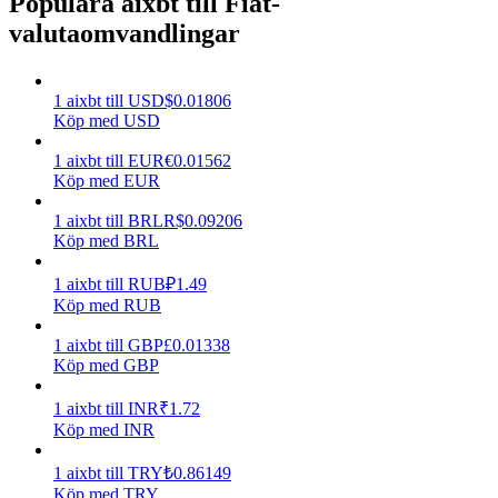
Populära aixbt till Fiat-
valutaomvandlingar
Tjäna
1
aixbt
till
USD
$
0.01806
Köp med USD
1
aixbt
till
EUR
€
0.01562
Köp med EUR
1
aixbt
till
BRL
R$
0.09206
Köp med BRL
Power Piggy
1
aixbt
till
RUB
₽
1.49
Köp med RUB
Tjäna konkurrenskraftiga belöningar dagligen
1
aixbt
till
GBP
£
0.01338
Köp med GBP
1
aixbt
till
INR
₹
1.72
Köp med INR
1
aixbt
till
TRY
₺
0.86149
Köp med TRY