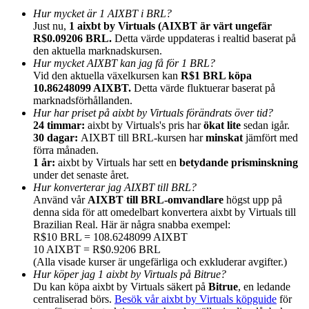
Hur mycket är 1 AIXBT i BRL?
Just nu,
1 aixbt by Virtuals (AIXBT är värt ungefär
R$0.09206 BRL.
Detta värde uppdateras i realtid baserat på
den aktuella marknadskursen.
Hur mycket AIXBT kan jag få för 1 BRL?
Vid den aktuella växelkursen kan
R$1 BRL köpa
Hänvisning
10.86248099 AIXBT.
Detta värde fluktuerar baserat på
marknadsförhållanden.
Bjud in en vän för att få kontantbelöningar
Hur har priset på aixbt by Virtuals förändrats över tid?
24 timmar:
aixbt by Virtuals's pris har
ökat lite
sedan igår.
BTC Welcome Rewards
30 dagar:
AIXBT till BRL-kursen har
minskat
jämfört med
förra månaden.
1 år:
aixbt by Virtuals har sett en
betydande prisminskning
under det senaste året.
Hur konverterar jag AIXBT till BRL?
Använd vår
AIXBT till BRL-omvandlare
högst upp på
denna sida för att omedelbart konvertera aixbt by Virtuals till
Brazilian Real. Här är några snabba exempel:
R$10 BRL = 108.6248099 AIXBT
10 AIXBT = R$0.9206 BRL
(Alla visade kurser är ungefärliga och exkluderar avgifter.)
Hur köper jag 1 aixbt by Virtuals på Bitrue?
Du kan köpa aixbt by Virtuals säkert på
Bitrue
, en ledande
BTC Welcome Rewards
centraliserad börs.
Besök vår aixbt by Virtuals köpguide
för