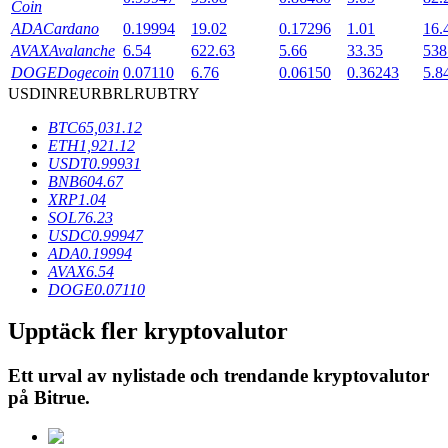
Coin
ADA
Cardano
0.19994
19.02
0.17296
1.01
16.
AVAX
Avalanche
6.54
622.63
5.66
33.35
538
BTR-låsningar
DOGE
Dogecoin
0.07110
6.76
0.06150
0.36243
5.8
USD
INR
EUR
BRL
RUB
TRY
Exklusiva investeringar för BTR-innehavare
BTC
65,031.12
ETH
1,921.12
USDT
0.99931
BNB
604.67
XRP
1.04
SOL
76.23
USDC
0.99947
ADA
0.19994
AVAX
6.54
DOGE
0.07110
Lån
Upptäck fler kryptovalutor
Kryptostödd lånetjänst
Ett urval av nylistade och trendande kryptovalutor
på
Bitrue
.